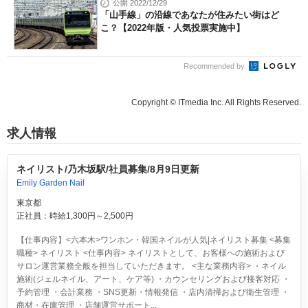
公開 2022/12/29
「山手線」の沿線であなたが住みたい街はど
こ？【2022年版・人気投票実施中】
Recommended by
Copyright © ITmedia Inc. All Rights Reserved.
求人情報
ネイリスト/乃木坂駅/社員募集/8月9日更新
Emily Garden Nail
東京都
正社員：時給1,300円～2,500円
【仕事内容】<六本木>ワンホン・韓国ネイルが人気|ネイリスト募集 <募集
職種> ネイリスト <仕事内容> ネイリストとして、お客様への施術および
サロン運営業務全般を担当していただきます。 <主な業務内容> ・ネイル
施術(ジェルネイル、アート、ケア等) ・カウンセリングおよび接客対応 ・
予約管理 ・会計業務 ・SNS更新・情報発信 ・店内清掃および衛生管理 ・
商材・在庫管理 ・店舗運営サポート...