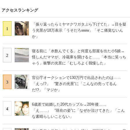
アクセスランキング
「振り返ったらミヤマクワガタぶら下げてた」→目を疑
1
う光景が18万表示「うそだろwww」「そこ痛覚ないん
か」
寝る前に「水飲んでくる」と何度も部屋を出た小5娘→
2
怪しんだママが、冷蔵庫を開けると……「本当に笑っち
ゃう」衝撃の光景に「むしろよく我慢した」
官公庁オークションで130万円で出品されたのは……
3
「えっ!?」 “驚きの光景”に「こんなの売ってるん
だ!?」「マジか」
6歳差で結婚した20代カップル→20年後……
4
「え……」 “現在の姿”に「なぜか泣けてきた」「こん
な素晴らしいことない」