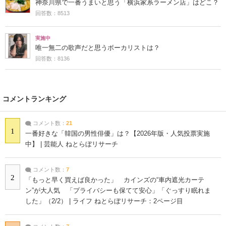
神奈川県で一番うまいと思う「横浜家系ラーメン店」はどこ？
回答数：8513
実施中
唯一無二の歌声だと思うボーカリストは？
回答数：8136
コメントランキング
コメント数：
21
1
一番好きな「韓国の男性俳優」は？【2026年版・人気投票実施
中】 | 芸能人 ねとらぼリサーチ
コメント数：
7
2
「もっと早く買えば良かった」 カインズの“車内遮光カーテ
ン”が大人気 「プライバシーも保てて安心」「ぐっすり眠れま
した」（2/2） | ライフ ねとらぼリサーチ：2ページ目