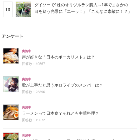
ダイソーで1株のオリヅルラン購入→1年でまさかの……
10
目を疑う光景に「エーッ！」「こんなに素敵に！？」
アンケート
実施中
声が好きな「日本のボーカリスト」は？
回答数：49567
実施中
歌が上手だと思うホロライブのメンバーは？
回答数：23896
実施中
ラーメンって日本食？それとも中華料理？
回答数：19672
実施中