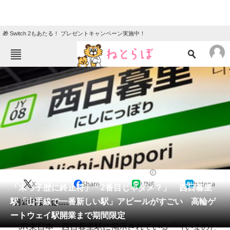
🎁 Switch 2もあたる！ プレゼントキャンペーン実施中！
ねとらぼメニュー
TOP
ニュース
エンタメ
クイズ
グルメ
地域
住まい
教育・育児
動物
リサーチ
2020/02/27 17:30（公開）
X
Share
LINE
hatena
会員記事
「末っ子歴に終止符」「2番目じゃダメ？」 西日暮里
駅「山手線で一番新しい駅」アピールがすごい 高輪ゲ
3月13日までは……！
メディア
ートウェイ駅開業まで期間限定
JR東日本・西日暮里駅に掲示されている「（いまのと
注目記事を集めた総合ページ