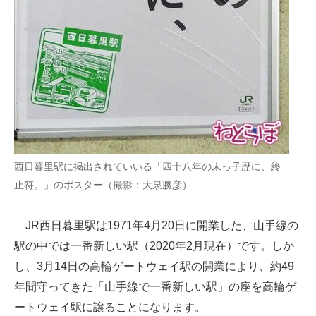
企業向けIT製品の総合サイト
IT製品の技術・比較・事例
製造業のIT導入・活用を支援
モノづくり技術者専門サイト
エレクトロニクス専門サイト
西日暮里駅に掲出されていいる「四十八年の末っ子歴に、終
電子設計の基本と応用
止符。」のポスター（撮影：大泉勝彦）
エネルギーの専門メディア
JR西日暮里駅は1971年4月20日に開業した、山手線の
建設×テクノロジーの最前線
駅の中では一番新しい駅（2020年2月現在）です。しか
ちょっと気になるネットの話題
し、3月14日の高輪ゲートウェイ駅の開業により、約49
年間守ってきた「山手線で一番新しい駅」の座を高輪ゲ
ートウェイ駅に譲ることになります。