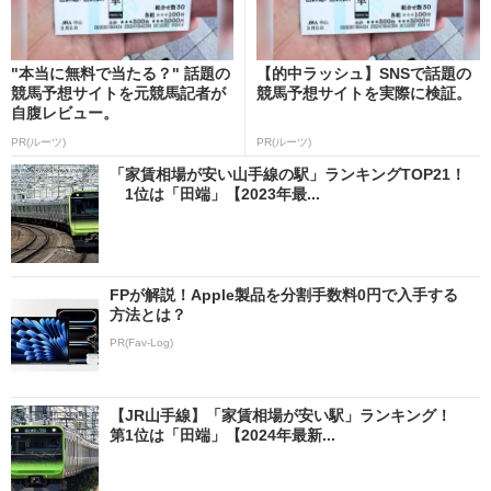
"本当に無料で当たる？" 話題の
【的中ラッシュ】SNSで話題の
競馬予想サイトを元競馬記者が
競馬予想サイトを実際に検証。
自腹レビュー。
PR(ルーツ)
PR(ルーツ)
「家賃相場が安い山手線の駅」ランキングTOP21！
1位は「田端」【2023年最...
FPが解説！Apple製品を分割手数料0円で入手する
方法とは？
PR(Fav-Log)
【JR山手線】「家賃相場が安い駅」ランキング！
第1位は「田端」【2024年最新...