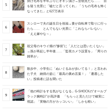
掛け毛布を半年ぶりにオキシ漬け→翌朝見たら…… 目
5
を疑う光景に「嘘だと言ってくれ」「うちの毛布も怖く
なってきた」と627万表示
スシローで夫の誕生日を祝福→妻が自転車で取りに行っ
6
たら…… とんでもない光景に「これならバレない」
「ええ嫁やな～」
祖父母のキウイ畑の“惨状”に「人だとは思いたくない」
7
→孫が再起し半年後……「監視カメラ設置を」「周りの
雑草が」
散歩中、小学生に「ぬいぐるみが歩いてる！」と言われ
8
た子犬 納得の姿に「最高の褒め言葉！」「遭遇した
い」投稿者に話を聞いた
「他の時計をする気がなくなる」G-SHOCKの“オールブ
9
ラック腕時計”が高評価 「ちらっと見ただけで確実に
視認」「実物の方がカッコいい」「しかも軽い」