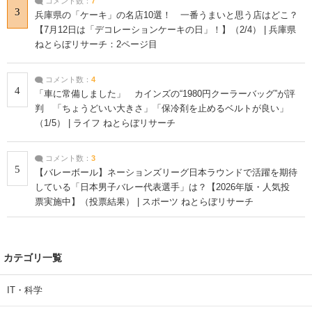
コメント数：
7
3
兵庫県の「ケーキ」の名店10選！ 一番うまいと思う店はどこ？
【7月12日は「デコレーションケーキの日」！】（2/4） | 兵庫県
ねとらぼリサーチ：2ページ目
コメント数：
4
4
「車に常備しました」 カインズの“1980円クーラーバッグ”が評
判 「ちょうどいい大きさ」「保冷剤を止めるベルトが良い」
（1/5） | ライフ ねとらぼリサーチ
コメント数：
3
5
【バレーボール】ネーションズリーグ日本ラウンドで活躍を期待
している「日本男子バレー代表選手」は？【2026年版・人気投
票実施中】（投票結果） | スポーツ ねとらぼリサーチ
カテゴリ一覧
IT・科学