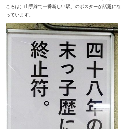
ころは）山手線で一番新しい駅」のポスターが話題にな
ITの今と未来を見通す
っています。
スマホと通信の最新トレンド
進化するPCとデバイスの未来
好きが集まる 比べて選べる
ビジネスと働き方のヒント
AI活用のいまが分かる
企業ITのトレンドを詳説
経営リーダーのコミュニティ
マーケ×ITの今がよく分かる
ITエンジニア向け専門サイト