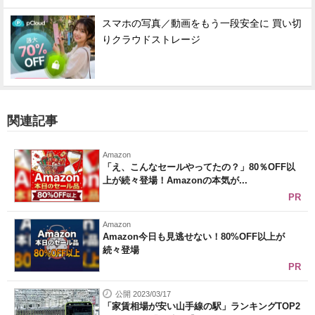
スマホの写真／動画をもう一段安全に 買い切
りクラウドストレージ
関連記事
Amazon
「え、こんなセールやってたの？」80％OFF以
上が続々登場！Amazonの本気が...
PR
Amazon
Amazon今日も見逃せない！80%OFF以上が
続々登場
PR
公開 2023/03/17
「家賃相場が安い山手線の駅」ランキングTOP2