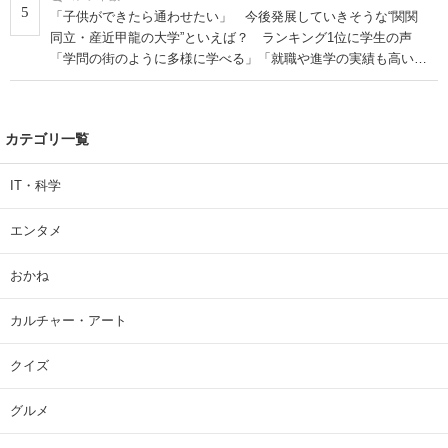
5
「子供ができたら通わせたい」 今後発展していきそうな“関関
同立・産近甲龍の大学”といえば？ ランキング1位に学生の声
「学問の街のように多様に学べる」「就職や進学の実績も高い」
| 大学 ねとらぼリサーチ
カテゴリ一覧
IT・科学
エンタメ
おかね
カルチャー・アート
クイズ
グルメ