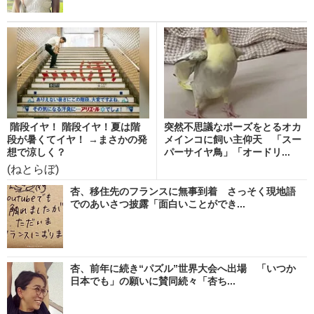
階段イヤ！ 階段イヤ！夏は階
突然不思議なポーズをとるオカ
段が暑くてイヤ！ →まさかの発
メインコに飼い主仰天 「スー
想で涼しく？
パーサイヤ鳥」「オードリ...
(ねとらぼ)
杏、移住先のフランスに無事到着 さっそく現地語
でのあいさつ披露「面白いことができ...
杏、前年に続き“パズル”世界大会へ出場 「いつか
日本でも」の願いに賛同続々「杏ち...