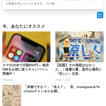
の基礎を学んでいただきます。 その後、...
今、あなたにオススメ
スマホ2GBで月額850円～ 格安
【話題】その発想はなかっ
SIMをお得に使うキャンペーン
た…！猛暑の夏、意外な場所に
実施中！
「涼しい」広告
PR(IIJmio)
PR(ねとらぼ)
「本物ですか？」「本人？」 杏、Instagram＆Yo
uTubeチャンネルを開...