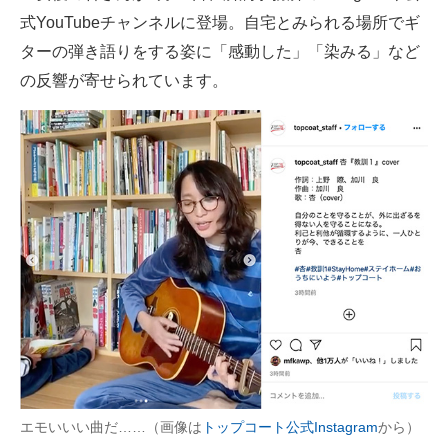
式YouTubeチャンネルに登場。自宅とみられる場所でギ
ITの今と未来を見通す
ターの弾き語りをする姿に「感動した」「染みる」など
の反響が寄せられています。
スマホと通信の最新トレンド
進化するPCとデバイスの未来
好きが集まる 比べて選べる
ビジネスと働き方のヒント
AI活用のいまが分かる
企業ITのトレンドを詳説
経営リーダーのコミュニティ
マーケ×ITの今がよく分かる
エモいいい曲だ……（画像は
トップコート公式Instagram
から）
ITエンジニア向け専門サイト