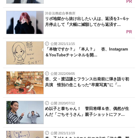
PR
渋谷法務総合事務所
リボ地獄から抜け出したい人は、返済を3～6ヶ
月停止して『大幅に減額してから返済す...
PR
公開 2021/11/15
「本物ですか？」「本人？」 杏、Instagram
＆YouTubeチャンネルを開...
公開 2022/09/05
杏、父・渡辺謙とフランス出発前に弾き語り初
共演 惜別の念こもった“卒業写真”に「...
公開 2020/07/12
め以子と泰ちゃん！ 菅田将暉＆杏、偶然が生
んだ「ごちそうさん」親子ショットにファ...
公開 2021/11/19