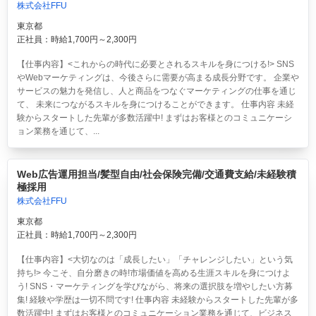
株式会社FFU
東京都
正社員：時給1,700円～2,300円
【仕事内容】<これからの時代に必要とされるスキルを身につける!> SNS
やWebマーケティングは、今後さらに需要が高まる成長分野です。 企業や
サービスの魅力を発信し、人と商品をつなぐマーケティングの仕事を通じ
て、 未来につながるスキルを身につけることができます。 仕事内容 未経
験からスタートした先輩が多数活躍中! まずはお客様とのコミュニケーシ
ョン業務を通じて、...
Web広告運用担当/髪型自由/社会保険完備/交通費支給/未経験積
極採用
株式会社FFU
東京都
正社員：時給1,700円～2,300円
【仕事内容】<大切なのは「成長したい」「チャレンジしたい」という気
持ち!> 今こそ、自分磨きの時!市場価値を高める生涯スキルを身につけよ
う! SNS・マーケティングを学びながら、将来の選択肢を増やしたい方募
集! 経験や学歴は一切不問です! 仕事内容 未経験からスタートした先輩が多
数活躍中! まずはお客様とのコミュニケーション業務を通じて、ビジネス