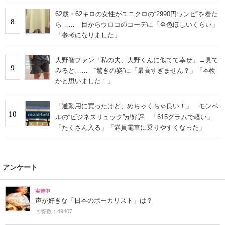
62歳・62キロの女性がユニクロの“2990円ワンピ”を着た
8
ら…… 目からウロコのコーデに「全色ほしいくらい」
「参考になりました」
大野智ファン「私の夫、大野くんに似てて幸せ」→見て
9
みると…… ‟驚きの姿”に「最高すぎません？」「本物
かと思いました！」
「通勤用に買ったけど、めちゃくちゃ良い！」 モンベ
10
ルの“ビジネスリュック”が好評 「615グラムで軽い」
「たくさん入る」「満員電車に乗りやすくなった」
アンケート
実施中
声が好きな「日本のボーカリスト」は？
回答数：49407