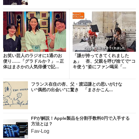
お笑い芸人のラジオに1通のお
「謙が持ってきてくれました
便り……「グラドルか？」→正
ぁ」 杏、父親を呼び捨てで“コ
体はまさかの人気俳優で記...
キ使う”姿にファン喝采「...
フランス在住の杏、父・渡辺謙との思いがけな
い“偶然の出会い”に驚き 「まさかこん...
FPが解説！Apple製品を分割手数料0円で入手する
方法とは？
Fav-Log