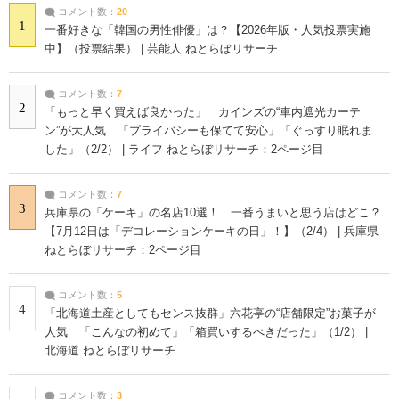
コメント数：
20
1
一番好きな「韓国の男性俳優」は？【2026年版・人気投票実施
中】（投票結果） | 芸能人 ねとらぼリサーチ
コメント数：
7
2
「もっと早く買えば良かった」 カインズの“車内遮光カーテ
ン”が大人気 「プライバシーも保てて安心」「ぐっすり眠れま
した」（2/2） | ライフ ねとらぼリサーチ：2ページ目
コメント数：
7
3
兵庫県の「ケーキ」の名店10選！ 一番うまいと思う店はどこ？
【7月12日は「デコレーションケーキの日」！】（2/4） | 兵庫県
ねとらぼリサーチ：2ページ目
コメント数：
5
4
「北海道土産としてもセンス抜群」六花亭の“店舗限定”お菓子が
人気 「こんなの初めて」「箱買いするべきだった」（1/2） |
北海道 ねとらぼリサーチ
コメント数：
3