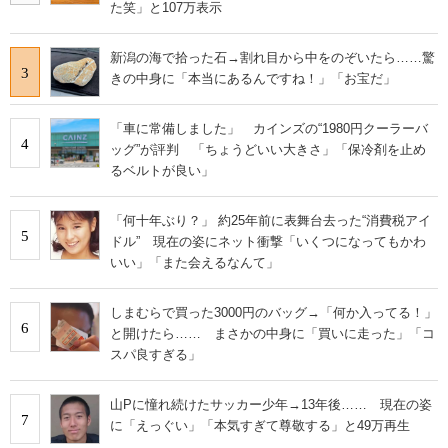
た笑」と107万表示
新潟の海で拾った石→割れ目から中をのぞいたら……驚
3
きの中身に「本当にあるんですね！」「お宝だ」
「車に常備しました」 カインズの“1980円クーラーバ
4
ッグ”が評判 「ちょうどいい大きさ」「保冷剤を止め
るベルトが良い」
「何十年ぶり？」 約25年前に表舞台去った“消費税アイ
5
ドル” 現在の姿にネット衝撃「いくつになってもかわ
いい」「また会えるなんて」
しまむらで買った3000円のバッグ→「何か入ってる！」
6
と開けたら…… まさかの中身に「買いに走った」「コ
スパ良すぎる」
山Pに憧れ続けたサッカー少年→13年後…… 現在の姿
7
に「えっぐい」「本気すぎて尊敬する」と49万再生