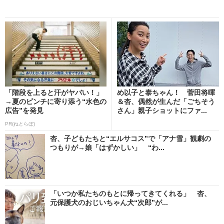
「階段を上ると汗がヤバい！」
め以子と泰ちゃん！ 菅田将暉
→夏のピンチに寄り添う“水色の
＆杏、偶然が生んだ「ごちそう
広告”を発見
さん」親子ショットにファ...
PR(ねとらぼ)
杏、子どもたちと“エルサコス”で「アナ雪」観劇の
つもりが→娘「はずかしい」 “わ...
「いつか私たちのもとに帰ってきてくれる」 杏、
元保護犬のおじいちゃん犬“次郎”が...