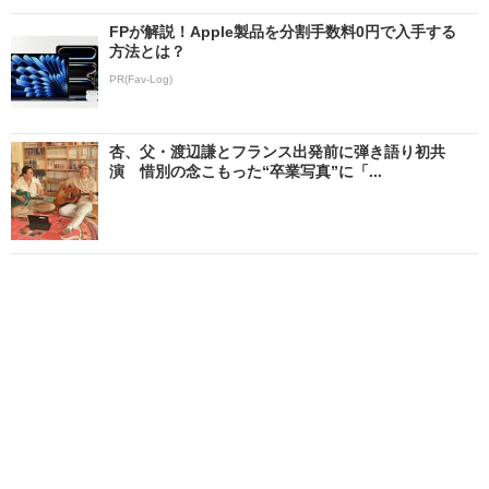
FPが解説！Apple製品を分割手数料0円で入手する
方法とは？
PR(Fav-Log)
杏、父・渡辺謙とフランス出発前に弾き語り初共
演 惜別の念こもった“卒業写真”に「...