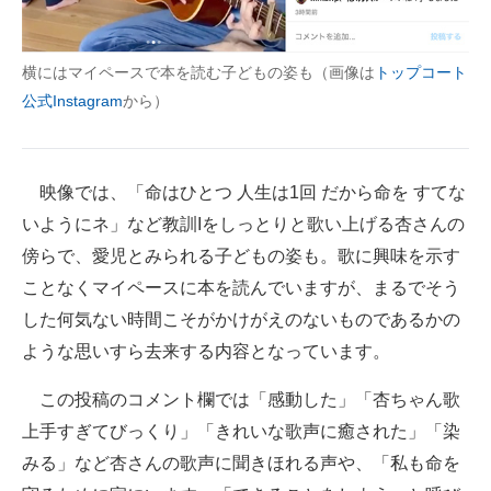
横にはマイペースで本を読む子どもの姿も（画像は
トップコート
公式Instagram
から）
映像では、「命はひとつ 人生は1回 だから命を すてな
いようにネ」など教訓Iをしっとりと歌い上げる杏さんの
傍らで、愛児とみられる子どもの姿も。歌に興味を示す
ことなくマイペースに本を読んでいますが、まるでそう
した何気ない時間こそがかけがえのないものであるかの
ような思いすら去来する内容となっています。
この投稿のコメント欄では「感動した」「杏ちゃん歌
上手すぎてびっくり」「きれいな歌声に癒された」「染
みる」など杏さんの歌声に聞きほれる声や、「私も命を