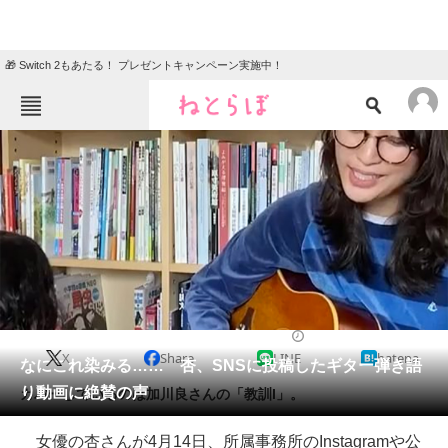
🎁 Switch 2もあたる！ プレゼントキャンペーン実施中！
ねとらぼメニュー
TOP
ニュース
エンタメ
クイズ
グルメ
地域
住まい
教育・育児
動物
リサーチ
2020/04/14 21:10（公開）
X
Share
LINE
hatena
会員記事
なにこれ染みる…… 杏、SNSに投稿したギター弾き語
り動画に絶賛の声
カバーしているのは加川良さんの「教訓I」。
メディア
女優の杏さんが4月14日、所属事務所のInstagramや公
注目記事を集めた総合ページ