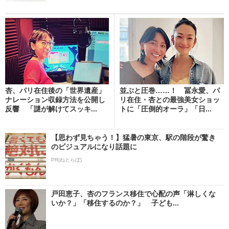
杏、パリ在住後の「世界遺産」
並ぶと圧巻……！ 冨永愛、パ
ナレーション収録方法を公開し
リ在住・杏との最強美女ショッ
反響 「謎が解けてスッキ...
トに「圧倒的オーラ」「日...
【思わず見ちゃう！】猛暑の東京、駅の階段が驚き
のビジュアルになり話題に
PR(ねとらぼ)
戸田恵子、杏のフランス移住で心配の声「淋しくな
いか？」「移住するのか？」 子ども...