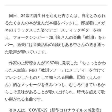
企業向けIT製品の総合サイト
同日、34歳の誕生日を迎えた杏さんは、自宅とみられ
IT製品の技術・比較・事例
るたくさんの本が並んだ本棚をバックに、部屋着にメガ
製造業のIT導入・活用を支援
ネのリラックスした姿でアコースティックギターを抱
え、フォークシンガー・加川良さんの楽曲「教訓I」をカ
モノづくり技術者専門サイト
バー。過去には音楽活動の経験もある杏さんの透き通っ
エレクトロニクス専門サイト
た歌声が響いています。
電子設計の基本と応用
作家の上野瞭さんが1967年に発表した『ちょっとかわ
った人生論』内の「教訓ソノ一」にメロディーを付けて
エネルギーの専門メディア
アレンジしたものとして知られる同曲。厭戦（えんせ
建設×テクノロジーの最前線
ん）的なメッセージを含みつつも、むしろ生きているか
らこそ意味があることが歌い上げられ、時代を超えて歌
ちょっと気になるネットの話題
い継がれる名曲です。
杏さんは、COVID-19（新型コロナウイルス感染症）