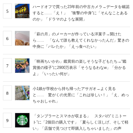
ハードオフで買った23年前の中古カメラ→データを確認
5
すると……「え！」 “衝撃の中身”に「そんなことある
のか」「ドラマのような展開」
「萩の月」のメーカーが作っている洋菓子→開けた
6
ら…… 「なんで誰も教えてくれなかったんだ」驚きの
中身に「バレたか」「えっ食べたい」
「映画ちいかわ」鑑賞前の楽しそうな子どもたち→“鑑
7
賞後の様子”に2900万表示「そうなるわなw」「分かる
よ」「いったい何が」
小1娘が学校から持ち帰ったアサガオ→よく見る
8
と…… 驚がくの光景に「これは珍しい！」「え、めっ
ちゃおしゃれ」
「タンブラーとスマホが収まる」 スタバの“ミニトー
9
ト”に「2個目の購入です」「夏らしく涼しげ、そして軽
い」「店舗で見つけて即購入しちゃいました」の声