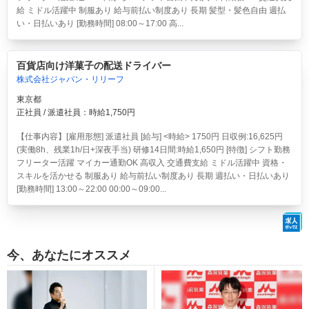
給 ミドル活躍中 制服あり 給与前払い制度あり 長期 髪型・髪色自由 週払
い・日払いあり [勤務時間] 08:00～17:00 高...
百貨店向け洋菓子の配送ドライバー
株式会社ジャパン・リリーフ
東京都
正社員 / 派遣社員：時給1,750円
【仕事内容】[雇用形態] 派遣社員 [給与] <時給> 1750円 日収例:16,625円
(実働8h、残業1h/日+深夜手当) 研修14日間:時給1,650円 [特徴] シフト勤務
フリーター活躍 マイカー通勤OK 高収入 交通費支給 ミドル活躍中 資格・
スキルを活かせる 制服あり 給与前払い制度あり 長期 週払い・日払いあり
[勤務時間] 13:00～22:00 00:00～09:00...
今、あなたにオススメ