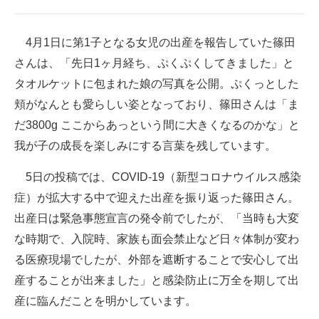
企業向けIT製品の総合サイト
4月1日に第1子となる女児の出産を報告していた篠田
IT製品の技術・比較・事例
さんは、「先日1ヶ月経ち、ぷくぷくしてきました」と
製造業のIT導入・活用を支援
タオルケットに包まれた娘の写真を公開。ぷくっとした
頬がなんとも愛らしい姿となっており、篠田さんは「ま
モノづくり技術者専門サイト
だ3800g ここからあっという間に大きくなるのかな」と
エレクトロニクス専門サイト
我が子の成長を楽しみにする言葉を残しています。
電子設計の基本と応用
5日の投稿では、COVID-19（新型コロナウイルス感染
症）が拡大する中で迎えた出産を振り返った篠田さん。
エネルギーの専門メディア
出産日は緊急事態宣言の発令前でしたが、「当時も大変
建設×テクノロジーの最前線
な時期で、入院時、家族も面会禁止など日々体制が変わ
る医療現場でしたが、外部を遮断することで安心して出
ちょっと気になるネットの話題
産することが出来ました」と感染防止に万全を期して出
産に臨んだことを明かしています。