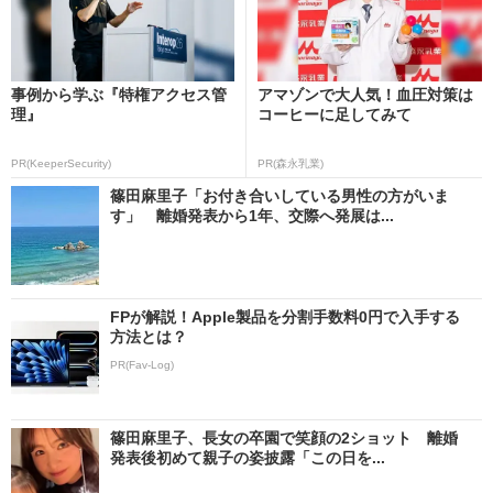
事例から学ぶ『特権アクセス管
アマゾンで大人気！血圧対策は
理』
コーヒーに足してみて
PR(KeeperSecurity)
PR(森永乳業)
篠田麻里子「お付き合いしている男性の方がいま
す」 離婚発表から1年、交際へ発展は...
FPが解説！Apple製品を分割手数料0円で入手する
方法とは？
PR(Fav-Log)
篠田麻里子、長女の卒園で笑顔の2ショット 離婚
発表後初めて親子の姿披露「この日を...