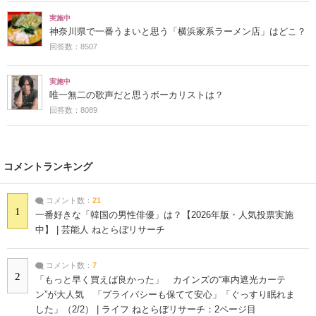
実施中
神奈川県で一番うまいと思う「横浜家系ラーメン店」はどこ？
回答数：8507
実施中
唯一無二の歌声だと思うボーカリストは？
回答数：8089
コメントランキング
コメント数：
21
1
一番好きな「韓国の男性俳優」は？【2026年版・人気投票実施
中】 | 芸能人 ねとらぼリサーチ
コメント数：
7
2
「もっと早く買えば良かった」 カインズの“車内遮光カーテ
ン”が大人気 「プライバシーも保てて安心」「ぐっすり眠れま
した」（2/2） | ライフ ねとらぼリサーチ：2ページ目