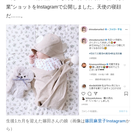
業”ショットをInstagramで公開しました。天使の寝顔
ITの今と未来を見通す
だ……。
スマホと通信の最新トレンド
進化するPCとデバイスの未来
好きが集まる 比べて選べる
ビジネスと働き方のヒント
AI活用のいまが分かる
企業ITのトレンドを詳説
経営リーダーのコミュニティ
マーケ×ITの今がよく分かる
生後1カ月を迎えた篠田さんの娘（画像は
篠田麻里子Instagram
か
ら）
ITエンジニア向け専門サイト