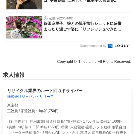
は“不倫疑惑”に対して「麻里子の言葉を...
公開 2023/04/02
篠田麻里子、娘との親子旅行ショットに反響
まったり過ごす姿に「リフレッシュできた...
Recommended by
Copyright © ITmedia Inc. All Rights Reserved.
求人情報
リサイクル業界のルート回収ドライバー
株式会社ジャパン・リリーフ
東京都
正社員 / 派遣社員：時給1,750円
【仕事内容】[雇用形態] 派遣社員 [給与] <時給> 1750円 日収例:14,000円
(実働8h)研修10日間:時給1650円 [特徴] 未経験者活躍 シフト勤務 服装自由
フリーター活躍 週2・3日からOK シフト自由 高収入 即日勤務OK 交通費支