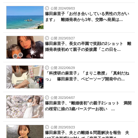
公開 2024/09/03
篠田麻里子「お付き合いしている男性の方がい
ます」 離婚発表から1年、交際へ発展は...
公開 2023/03/27
篠田麻里子、長女の卒園で笑顔の2ショット 離
婚発表後初めて親子の姿披露「この日を...
公開 2022/06/29
「科捜研の麻里子」「まりこ教授」「真剣だね
っ」 篠田麻里子、ベビーソープ開発中の...
公開 2023/04/07
篠田麻里子、“離婚後初”の親子2ショット 満開
の桜背に娘の3歳バースデーお祝い ...
公開 2023/03/23
篠田麻里子、夫との離婚＆問題解決を報告 夫