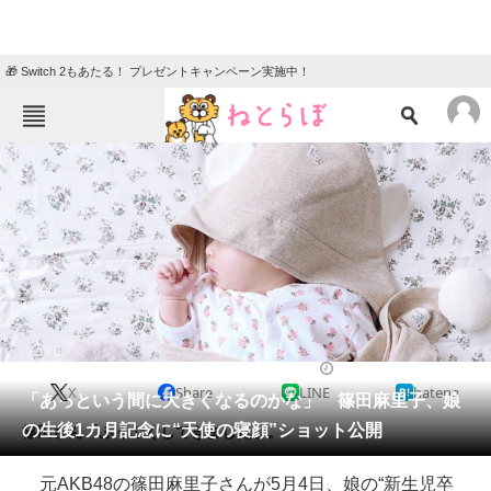
🎁 Switch 2もあたる！ プレゼントキャンペーン実施中！
ねとらぼメニュー
TOP
ニュース
エンタメ
クイズ
グルメ
地域
住まい
教育・育児
動物
リサーチ
2020/05/05 17:15（公開）
X
Share
LINE
hatena
会員記事
「あっという間に大きくなるのかな」 篠田麻里子、娘
の生後1カ月記念に“天使の寝顔”ショット公開
篠田さん「ぷくぷくしてきました」。
メディア
元AKB48の篠田麻里子さんが5月4日、娘の“新生児卒
注目記事を集めた総合ページ