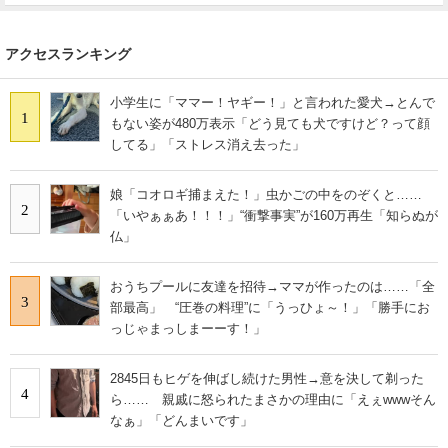
アクセスランキング
小学生に「ママー！ヤギー！」と言われた愛犬→とんで
1
もない姿が480万表示「どう見ても犬ですけど？って顔
してる」「ストレス消え去った」
娘「コオロギ捕まえた！」虫かごの中をのぞくと……
2
「いやぁぁあ！！！」“衝撃事実”が160万再生「知らぬが
仏」
おうちプールに友達を招待→ママが作ったのは……「全
3
部最高」 “圧巻の料理”に「うっひょ～！」「勝手にお
っじゃまっしまーーす！」
2845日もヒゲを伸ばし続けた男性→意を決して剃った
4
ら…… 親戚に怒られたまさかの理由に「えぇwwwそん
なぁ」「どんまいです」