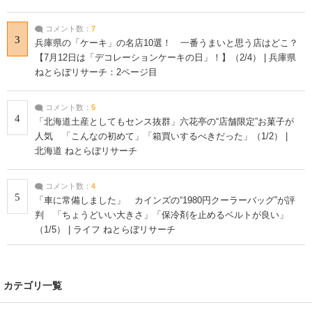
コメント数：
7
3
兵庫県の「ケーキ」の名店10選！ 一番うまいと思う店はどこ？
【7月12日は「デコレーションケーキの日」！】（2/4） | 兵庫県
ねとらぼリサーチ：2ページ目
コメント数：
5
4
「北海道土産としてもセンス抜群」六花亭の“店舗限定”お菓子が
人気 「こんなの初めて」「箱買いするべきだった」（1/2） |
北海道 ねとらぼリサーチ
コメント数：
4
5
「車に常備しました」 カインズの“1980円クーラーバッグ”が評
判 「ちょうどいい大きさ」「保冷剤を止めるベルトが良い」
（1/5） | ライフ ねとらぼリサーチ
カテゴリ一覧