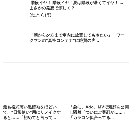
階段イヤ！ 階段イヤ！夏は階段が暑くてイヤ！ →
まさかの発想で涼しく？
(ねとらぼ)
「朝から夕方まで車内に放置しても冷たい」 ワー
クマンの“真空コンテナ”に絶賛の声...
最も格式高い黒留袖をほどい
「急に」Ado、MVで素顔を公開
て、“日常使い”用にリメイクす
し騒然「ついにご尊顔が……」
ると……「初めてと言って...
「カラコン似合ってる...