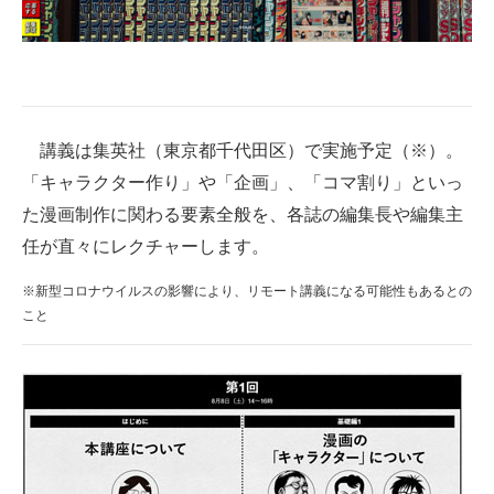
企業向けIT製品の総合サイト
IT製品の技術・比較・事例
製造業のIT導入・活用を支援
講義は集英社（東京都千代田区）で実施予定（※）。
モノづくり技術者専門サイト
「キャラクター作り」や「企画」、「コマ割り」といっ
た漫画制作に関わる要素全般を、各誌の編集長や編集主
エレクトロニクス専門サイト
任が直々にレクチャーします。
電子設計の基本と応用
※新型コロナウイルスの影響により、リモート講義になる可能性もあるとの
エネルギーの専門メディア
こと
建設×テクノロジーの最前線
ちょっと気になるネットの話題