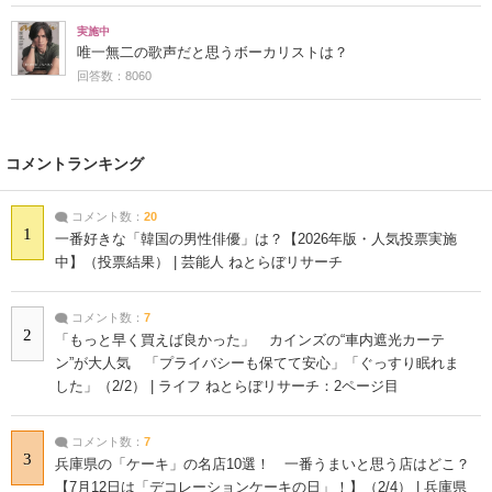
実施中
唯一無二の歌声だと思うボーカリストは？
回答数：8060
コメントランキング
コメント数：
20
1
一番好きな「韓国の男性俳優」は？【2026年版・人気投票実施
中】（投票結果） | 芸能人 ねとらぼリサーチ
コメント数：
7
2
「もっと早く買えば良かった」 カインズの“車内遮光カーテ
ン”が大人気 「プライバシーも保てて安心」「ぐっすり眠れま
した」（2/2） | ライフ ねとらぼリサーチ：2ページ目
コメント数：
7
3
兵庫県の「ケーキ」の名店10選！ 一番うまいと思う店はどこ？
【7月12日は「デコレーションケーキの日」！】（2/4） | 兵庫県