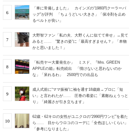
「車に常備しました」 カインズの“1980円クーラーバ
6
ッグ”が評判 「ちょうどいい大きさ」「保冷剤を止め
るベルトが良い」
大野智ファン「私の夫、大野くんに似てて幸せ」→見て
7
みると…… ‟驚きの姿”に「最高すぎません？」「本物
かと思いました！」
「転売ヤー大量発生か」 ミスド、『Mrs. GREEN
8
APPLEの箱』転売続出 「情けないと思わないのか
な」「呆れるわ」 2500円での出品も
成人式前に“ママ振袖”に袖を通す18歳娘→プロに「短
9
い」と言われたが…… 圧巻の着姿に「素敵ねぇうっと
り」「綺麗さが引き立ちます」
62歳・62キロの女性がユニクロの“2990円ワンピ”を着た
10
ら…… 目からウロコのコーデに「全色ほしいくらい」
「参考になりました」