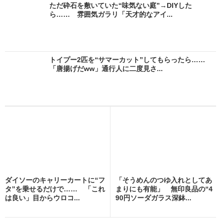
ただ砕石を敷いていた“味気ない庭”→DIYした
ら…… 雰囲気ガラリ「天才的なアイ...
トイプー2匹を“サマーカット”してもらったら……
「唐揚げだww」通行人に二度見さ...
ダイソーのキャリーカートに“フ
「そうめんのつゆ入れとしてあ
タ”を乗せるだけで…… 「これ
まりにも有能」 無印良品の“4
は良い」目からウロコ...
90円ソーダガラス深鉢...