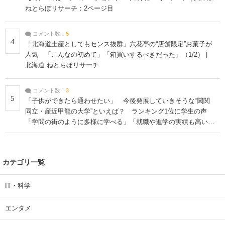
ねとらぼリサーチ：2ページ目
コメント数：
5
4
「北海道土産としてもセンス抜群」六花亭の“店舗限定”お菓子が
人気 「こんなの初めて」「箱買いするべきだった」（1/2） |
北海道 ねとらぼリサーチ
コメント数：
3
5
「子供ができたら通わせたい」 今後発展していきそうな“関関
同立・産近甲龍の大学”といえば？ ランキング1位に学生の声
「学問の街のように多様に学べる」「就職や進学の実績も高い」
| 大学 ねとらぼリサーチ
カテゴリ一覧
IT・科学
エンタメ