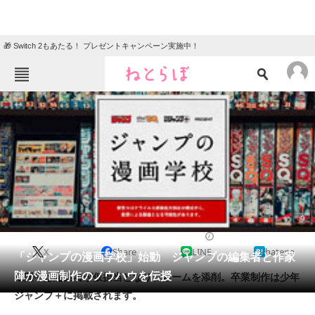
🎁 Switch 2もあたる！ プレゼントキャンペーン実施中！
ねとらぼメニュー
TOP
ニュース
エンタメ
クイズ
グルメ
地域
住まい
教育・育児
動物
リサーチ
2020/05/15 19:00（公開）
X
Share
LINE
hatena
会員記事
「ジャンプの漫画学校」始動 ジャンプの編集者と作家
陣が漫画制作のノウハウを伝授
期間中は編集者が仮担当となり、ネームを添削。卒業制作は少年
メディア
ジャンプ＋に掲載されます。
注目記事を集めた総合ページ