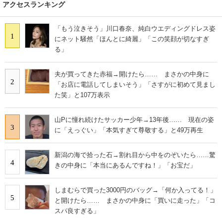
アクセスランキング
「もう泣きそう」川口春奈、純白ウエディングドレス姿
1
にネット騒然「ほんとに綺麗」「この笑顔が切なすぎ
る」
夫が買ってきた赤福→開けたら…… まさかの中身に
2
「お店に電話してしまいそう」「さすがに初めて見まし
た笑」と107万表示
山Pに憧れ続けたサッカー少年→13年後…… 現在の姿
3
に「えっぐい」「本気すぎて尊敬する」と49万再生
新潟の海で拾った石→割れ目から中をのぞいたら……驚
4
きの中身に「本当にあるんですね！」「お宝だ」
しまむらで買った3000円のバッグ→「何か入ってる！」
5
と開けたら…… まさかの中身に「買いに走った」「コ
スパ良すぎる」