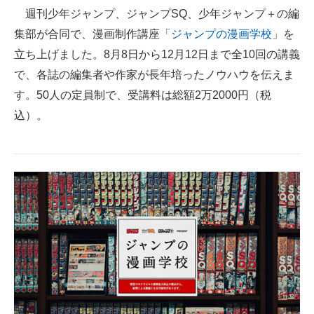
週刊少年ジャンプ、ジャンプSQ、少年ジャンプ＋の編
ITの今と未来を見通す
集部が合同で、漫画制作講座「
ジャンプの漫画学校
」を
立ち上げました。8月8日から12月12日まで全10回の講義
スマホと通信の最新トレンド
で、各誌の編集者や作家が長年培ったノウハウを伝えま
進化するPCとデバイスの未来
す。50人の定員制で、受講料は総額2万2000円（税
込）。
好きが集まる 比べて選べる
ビジネスと働き方のヒント
AI活用のいまが分かる
企業ITのトレンドを詳説
経営リーダーのコミュニティ
マーケ×ITの今がよく分かる
ITエンジニア向け専門サイト