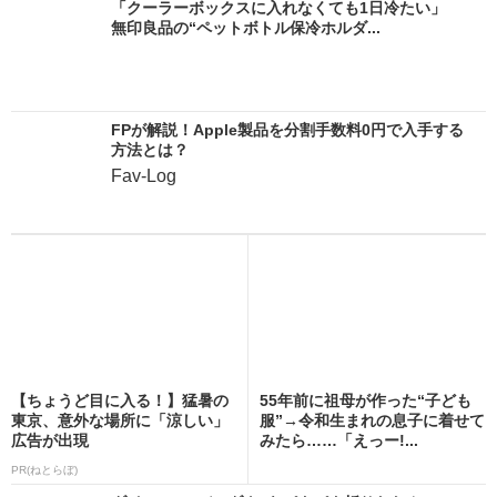
「クーラーボックスに入れなくても1日冷たい」
無印良品の“ペットボトル保冷ホルダ...
FPが解説！Apple製品を分割手数料0円で入手する
方法とは？
Fav-Log
【ちょうど目に入る！】猛暑の
55年前に祖母が作った“子ども
東京、意外な場所に「涼しい」
服”→令和生まれの息子に着せて
広告が出現
みたら……「えっー!...
PR(ねとらぼ)