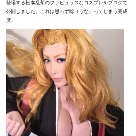
登場する松本乱菊のファビュラスなコスプレをブログで
スマホと通信の最新トレンド
公開しました。これは思わず唸（うな）ってしまう完成
度。
進化するPCとデバイスの未来
好きが集まる 比べて選べる
ビジネスと働き方のヒント
AI活用のいまが分かる
企業ITのトレンドを詳説
経営リーダーのコミュニティ
マーケ×ITの今がよく分かる
ITエンジニア向け専門サイト
企業向けIT製品の総合サイト