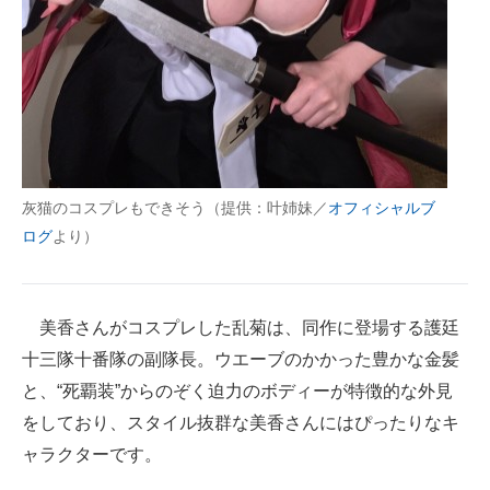
IT製品の技術・比較・事例
製造業のIT導入・活用を支援
モノづくり技術者専門サイト
エレクトロニクス専門サイト
電子設計の基本と応用
灰猫のコスプレもできそう（提供：叶姉妹／
オフィシャルブ
ログ
より）
エネルギーの専門メディア
建設×テクノロジーの最前線
美香さんがコスプレした乱菊は、同作に登場する護廷
ちょっと気になるネットの話題
十三隊十番隊の副隊長。ウエーブのかかった豊かな金髪
と、“死覇装”からのぞく迫力のボディーが特徴的な外見
をしており、スタイル抜群な美香さんにはぴったりなキ
ャラクターです。