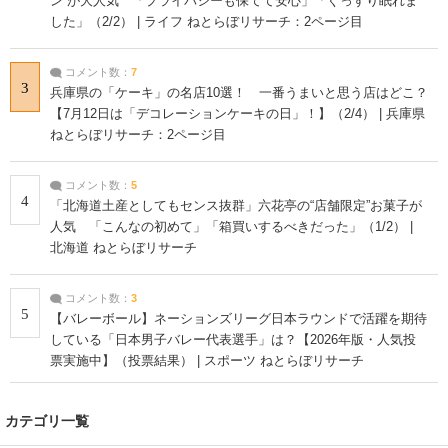
ン”が大人気 「プライバシーも保てて安心」「ぐっすり眠れま
した」（2/2） | ライフ ねとらぼリサーチ：2ページ目
コメント数：
7
3
兵庫県の「ケーキ」の名店10選！ 一番うまいと思う店はどこ？
【7月12日は「デコレーションケーキの日」！】（2/4） | 兵庫県
ねとらぼリサーチ：2ページ目
コメント数：
5
4
「北海道土産としてもセンス抜群」六花亭の“店舗限定”お菓子が
人気 「こんなの初めて」「箱買いするべきだった」（1/2） |
北海道 ねとらぼリサーチ
コメント数：
3
5
【バレーボール】ネーションズリーグ日本ラウンドで活躍を期待
している「日本男子バレー代表選手」は？【2026年版・人気投
票実施中】（投票結果） | スポーツ ねとらぼリサーチ
カテゴリ一覧