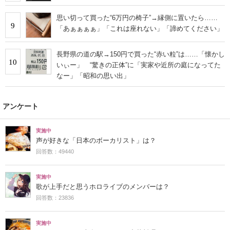
思い切って買った“6万円の椅子”→縁側に置いたら……
9
「あぁぁぁぁ」「これは座れない」「諦めてください」
長野県の道の駅→150円で買った“赤い粒”は……「懐かし
10
いぃー」 “驚きの正体”に「実家や近所の庭になってた
なー」「昭和の思い出」
アンケート
実施中
声が好きな「日本のボーカリスト」は？
回答数：49440
実施中
歌が上手だと思うホロライブのメンバーは？
回答数：23836
実施中