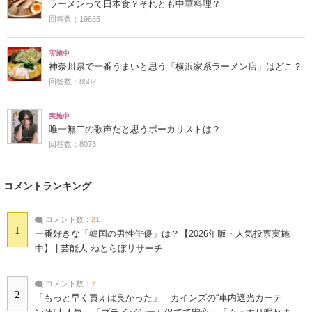
ラーメンって日本食？それとも中華料理？
回答数：19635
実施中
神奈川県で一番うまいと思う「横浜家系ラーメン店」はどこ？
回答数：8502
実施中
唯一無二の歌声だと思うボーカリストは？
回答数：8073
コメントランキング
コメント数：
21
1
一番好きな「韓国の男性俳優」は？【2026年版・人気投票実施
中】 | 芸能人 ねとらぼリサーチ
コメント数：
7
2
「もっと早く買えば良かった」 カインズの“車内遮光カーテ