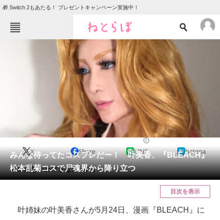
🎁 Switch 2もあたる！ プレゼントキャンペーン実施中！
ねとらぼメニュー
TOP
ニュース
エンタメ
クイズ
グルメ
地域
住まい
教育・育児
動物
リサーチ
2020/05/24 17:00（公開）
X
Share
LINE
hatena
会員記事
みんな待ってたコスプレだー！ 叶美香、『BLEACH』
松本乱菊コスで尸魂界から降り立つ
似合わないわけがなかった。
メディア
目次を表示
注目記事を集めた総合ページ
叶姉妹の叶美香さんが5月24日、漫画『BLEACH』に
ITの今と未来を見通す