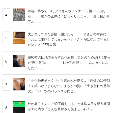
道端に落ちていた“タコさんウインナー”→拾ってみた
4
ら…… 驚きの正体に「びっくりした～」「焦げ目がリ
アル……」
夫が買ってきた赤福→開けたら…… まさかの中身に
5
「お店に電話してしまいそう」「さすがに初めて見まし
た笑」と107万表示
築60年の団地で暮らす20代女性→自分のためだけに作っ
6
た“夜ご飯”は…… 「これぞ手料理」「こんな女性にな
りたい！」
「小手伸也そっくり」と言われた愛犬→「想像の10倍似
7
てて笑いが止まらない」まさかの姿に「生き別れの兄弟
説」「パーツのバランスが同じ」
外が暑くて夫に「40度超えてる」と連絡→目を疑う展開
8
が36万表示「こんな旦那さん羨ましいわ！」