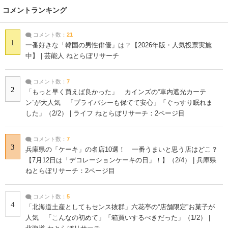
コメントランキング
コメント数：
21
1
一番好きな「韓国の男性俳優」は？【2026年版・人気投票実施
中】 | 芸能人 ねとらぼリサーチ
コメント数：
7
2
「もっと早く買えば良かった」 カインズの“車内遮光カーテ
ン”が大人気 「プライバシーも保てて安心」「ぐっすり眠れま
した」（2/2） | ライフ ねとらぼリサーチ：2ページ目
コメント数：
7
3
兵庫県の「ケーキ」の名店10選！ 一番うまいと思う店はどこ？
【7月12日は「デコレーションケーキの日」！】（2/4） | 兵庫県
ねとらぼリサーチ：2ページ目
コメント数：
5
4
「北海道土産としてもセンス抜群」六花亭の“店舗限定”お菓子が
人気 「こんなの初めて」「箱買いするべきだった」（1/2） |