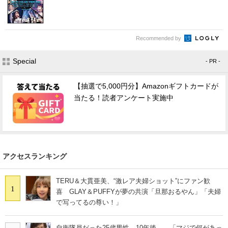
Recommended by
Special
- PR -
【抽選で5,000円分】Amazonギフトカードが
当たる！読者アンケート実施中
アクセスランキング
TERU＆大貫亜美、“激レア夫婦ショット”にファン歓
1
喜 GLAY＆PUFFYが夢の共演「旦那おるやん」「夫婦
で写ってるの尊い！」
自衛隊員だった25歳男性→10年後……「マジで何があっ