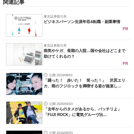
関連記事
東京証券取引所
ビジネスパーソン生涯年収&転職・副業事情
PR
東京証券取引所
病気やケガ、長期の入院…国や会社はどこまで
助けてくれるの？
PR
公開 2019/08/01
「踊った！ 歩いた！ 笑った！」 沢尻エリ
カ、雨のフジロックを満喫する姿が超楽し...
公開 2020/04/03
「去年からのタメがあるから、バッチリよ」
「FUJI ROCK」に電気グルーヴ出...
公開 2016/06/03