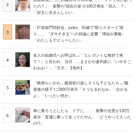
2
たの？」 衝撃の“現在の姿”が180万再生「別人…？」
「好きに生きんしゃい」
「打首獄門同好会」junko、65歳で“彫りスタート”巡
3
り…… “ダサすぎる”への持論に反響「理由が素敵」
「わたしもデビューしたい」
友人の結婚式へお呼ばれ→「エレガントな格好で来
4
て！」と言われ、当日……まさかの参列姿に「いやすご
おおお！」「天才」【海外】
「映画ちいかわ」鑑賞前の楽しそうな子どもたち→“鑑
5
賞後の様子”に2900万表示「そうなるわなw」「分かる
よ」「いったい何が」
車に乗ろうとしたら、ドアに…… 衝撃の光景が130万
6
表示「普通に乗って走ってたやん」「どうやって入った
の!?」