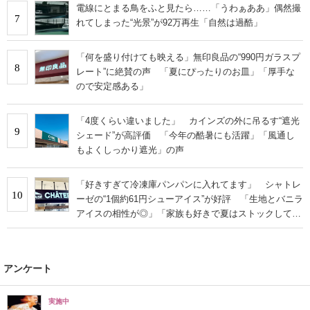
電線にとまる鳥をふと見たら……「うわぁああ」偶然撮
7
れてしまった“光景”が92万再生「自然は過酷」
「何を盛り付けても映える」無印良品の“990円ガラスプ
8
レート”に絶賛の声 「夏にぴったりのお皿」「厚手な
ので安定感ある」
「4度くらい違いました」 カインズの外に吊るす“遮光
9
シェード”が高評価 「今年の酷暑にも活躍」「風通し
もよくしっかり遮光」の声
「好きすぎて冷凍庫パンパンに入れてます」 シャトレ
10
ーゼの“1個約61円シューアイス”が好評 「生地とバニラ
アイスの相性が◎」「家族も好きで夏はストックして
る」
アンケート
実施中