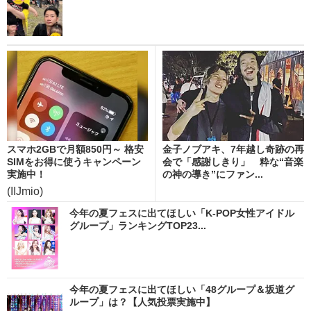
スマホ2GBで月額850円～ 格安
金子ノブアキ、7年越し奇跡の再
SIMをお得に使うキャンペーン
会で「感謝しきり」 粋な“音楽
実施中！
の神の導き”にファン...
(IIJmio)
今年の夏フェスに出てほしい「K-POP女性アイドル
グループ」ランキングTOP23...
今年の夏フェスに出てほしい「48グループ＆坂道グ
ループ」は？【人気投票実施中】