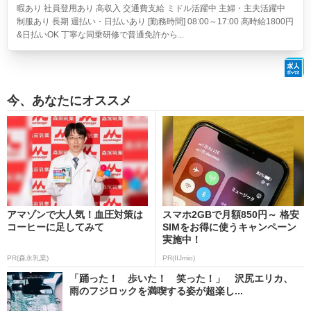
暇あり 社員登用あり 高収入 交通費支給 ミドル活躍中 主婦・主夫活躍中
制服あり 長期 週払い・日払いあり [勤務時間] 08:00～17:00 高時給1800円
&日払いOK 丁寧な同乗研修で普通免許から...
今、あなたにオススメ
アマゾンで大人気！血圧対策は
スマホ2GBで月額850円～ 格安
コーヒーに足してみて
SIMをお得に使うキャンペーン
実施中！
PR(森永乳業)
PR(IIJmio)
「踊った！ 歩いた！ 笑った！」 沢尻エリカ、
雨のフジロックを満喫する姿が超楽し...