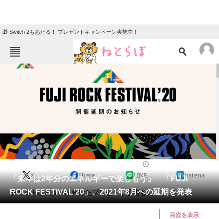
🎁 Switch 2もあたる！ プレゼントキャンペーン実施中！
ねとらぼメニュー
TOP
ニュース
エンタメ
クイズ
グルメ
地域
住まい
教育・育児
動物
リサーチ
2020/06/05 13:30（公開）
X
Share
LINE
hatena
会員記事
「来年は2年分のエネルギーで楽しもう」 「FUJI
ROCK FESTIVAL'20」、2021年8月への延期を発表
チケットホルダーへ向けたプレゼント予告も。
メディア
目次を表示
注目記事を集めた総合ページ