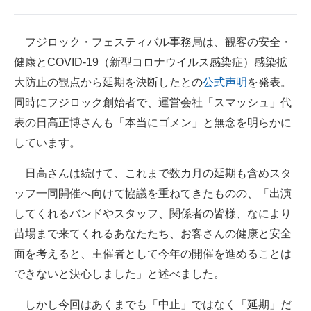
企業向けIT製品の総合サイト
フジロック・フェスティバル事務局は、観客の安全・
IT製品の技術・比較・事例
健康とCOVID-19（新型コロナウイルス感染症）感染拡
製造業のIT導入・活用を支援
大防止の観点から延期を決断したとの
公式声明
を発表。
同時にフジロック創始者で、運営会社「スマッシュ」代
モノづくり技術者専門サイト
表の日高正博さんも「本当にゴメン」と無念を明らかに
エレクトロニクス専門サイト
しています。
電子設計の基本と応用
日高さんは続けて、これまで数カ月の延期も含めスタ
ッフ一同開催へ向けて協議を重ねてきたものの、「出演
エネルギーの専門メディア
してくれるバンドやスタッフ、関係者の皆様、なにより
建設×テクノロジーの最前線
苗場まで来てくれるあなたたち、お客さんの健康と安全
面を考えると、主催者として今年の開催を進めることは
ちょっと気になるネットの話題
できないと決心しました」と述べました。
しかし今回はあくまでも「中止」ではなく「延期」だ