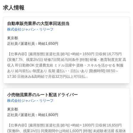
求人情報
自動車販売業界の大型車回送担当
株式会社ジャパン・リリーフ
東京都
正社員 / 派遣社員：時給1,650円
【仕事内容】[雇用形態] 派遣社員 [給与] <時給> 1650円 日収例:16,775円
(実働7.7h、残業2h/日) 研修7日間:給与同条件 [特徴] 研修・教育制度充実 高
収入 即日勤務OK 交通費支給 ミドル活躍中 資格・スキルを活かせる 制服
あり 給与前払い制度あり 長期 週払い・日払いあり [勤務時間] 08:50～
17:30 日祝休み&高時給で月収32万円以上可!日払...
小売物流業界のルート配送ドライバー
株式会社ジャパン・リリーフ
東京都
正社員 / 派遣社員：時給1,800円
【仕事内容】[雇用形態] 派遣社員 [給与] <時給> 1800円 日収例:16,650円
(実働8h、残業1h/日) 同乗期間中は時給1,600円 [特徴] 未経験者活躍 長期休