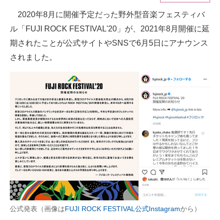
2020年8月に開催予定だった野外型音楽フェスティバ
ITの今と未来を見通す
ル「FUJI ROCK FESTIVAL'20」が、2021年8月開催に延
スマホと通信の最新トレンド
期されたことが公式サイトやSNSで6月5日にアナウンス
されました。
進化するPCとデバイスの未来
好きが集まる 比べて選べる
ビジネスと働き方のヒント
AI活用のいまが分かる
企業ITのトレンドを詳説
経営リーダーのコミュニティ
マーケ×ITの今がよく分かる
公式発表（画像は
FUJI ROCK FESTIVAL公式Instagram
から）
ITエンジニア向け専門サイト