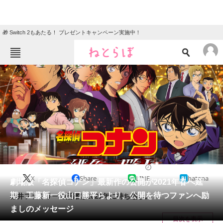
🎁 Switch 2もあたる！ プレゼントキャンペーン実施中！
ねとらぼメニュー
TOP
ニュース
エンタメ
クイズ
グルメ
地域
住まい
教育・育児
動物
リサーチ
2020/06/09 13:25（公開）
X
Share
LINE
hatena
会員記事
劇場版「名探偵コナン」最新作の公開が2021年春へ延
期 工藤新一役山口勝平らより、公開を待つファンへ励
赤井ファミリーの活躍は2021年に持ち越し。
メディア
ましのメッセージ
目次を表示
注目記事を集めた総合ページ