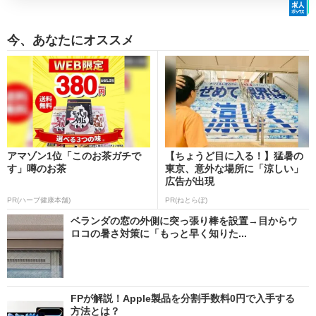
今、あなたにオススメ
アマゾン1位「このお茶ガチで
【ちょうど目に入る！】猛暑の
す」噂のお茶
東京、意外な場所に「涼しい」
広告が出現
PR(ハーブ健康本舗)
PR(ねとらぼ)
ベランダの窓の外側に突っ張り棒を設置→目からウ
ロコの暑さ対策に「もっと早く知りた...
FPが解説！Apple製品を分割手数料0円で入手する
方法とは？