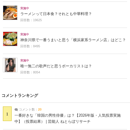
実施中
ラーメンって日本食？それとも中華料理？
回答数：19625
実施中
神奈川県で一番うまいと思う「横浜家系ラーメン店」はどこ？
回答数：8495
実施中
唯一無二の歌声だと思うボーカリストは？
回答数：8054
コメントランキング
コメント数：
20
1
一番好きな「韓国の男性俳優」は？【2026年版・人気投票実施
中】（投票結果） | 芸能人 ねとらぼリサーチ