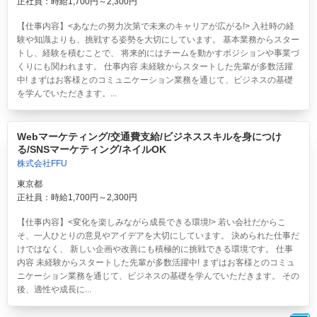
正社員：時給1,700円～2,300円
【仕事内容】<あなたの努力次第で未来のキャリアが広がる!> 入社時の経
験や知識よりも、挑戦する姿勢を大切にしています。 基本業務からスター
トし、経験を積むことで、 将来的にはチームを動かすポジションや事業づ
くりにも関われます。 仕事内容 未経験からスタートした先輩が多数活躍
中! まずはお客様とのコミュニケーション業務を通じて、ビジネスの基礎
を学んでいただきます。...
Webマーケティング/交通費支給/ビジネススキルを身につけ
る/SNSマーケティング/ネイルOK
株式会社FFU
東京都
正社員：時給1,700円～2,300円
【仕事内容】<変化を楽しみながら成長できる環境!> 若い会社だからこ
そ、一人ひとりの意見やアイデアを大切にしています。 決められた仕事だ
けではなく、 新しい企画や改善にも積極的に挑戦できる環境です。 仕事
内容 未経験からスタートした先輩が多数活躍中! まずはお客様とのコミュ
ニケーション業務を通じて、ビジネスの基礎を学んでいただきます。 その
後、適性や成長に...