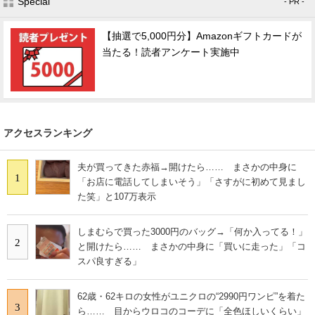
Special
- PR -
【抽選で5,000円分】Amazonギフトカードが
当たる！読者アンケート実施中
アクセスランキング
夫が買ってきた赤福→開けたら…… まさかの中身に
1
「お店に電話してしまいそう」「さすがに初めて見まし
た笑」と107万表示
しまむらで買った3000円のバッグ→「何か入ってる！」
2
と開けたら…… まさかの中身に「買いに走った」「コ
スパ良すぎる」
62歳・62キロの女性がユニクロの“2990円ワンピ”を着た
3
ら…… 目からウロコのコーデに「全色ほしいくらい」