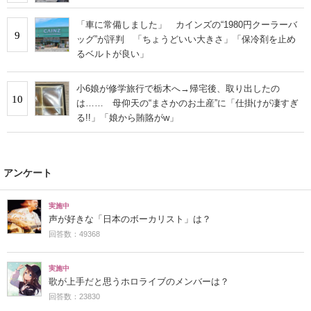
「車に常備しました」 カインズの“1980円クーラーバ
9
ッグ”が評判 「ちょうどいい大きさ」「保冷剤を止め
るベルトが良い」
小6娘が修学旅行で栃木へ→帰宅後、取り出したの
10
は…… 母仰天の“まさかのお土産”に「仕掛けが凄すぎ
る!!」「娘から賄賂がw」
アンケート
実施中
声が好きな「日本のボーカリスト」は？
回答数：49368
実施中
歌が上手だと思うホロライブのメンバーは？
回答数：23830