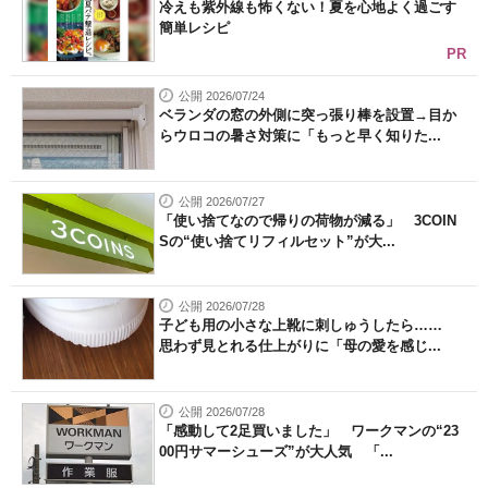
冷えも紫外線も怖くない！夏を心地よく過ごす
簡単レシピ
PR
公開 2026/07/24
ベランダの窓の外側に突っ張り棒を設置→目か
らウロコの暑さ対策に「もっと早く知りた...
公開 2026/07/27
「使い捨てなので帰りの荷物が減る」 3COIN
Sの“使い捨てリフィルセット”が大...
公開 2026/07/28
子ども用の小さな上靴に刺しゅうしたら……
思わず見とれる仕上がりに「母の愛を感じ...
公開 2026/07/28
「感動して2足買いました」 ワークマンの“23
00円サマーシューズ”が大人気 「...