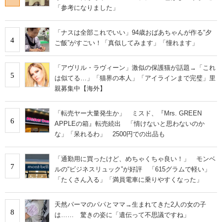
「参考になりました」
「ナスは全部これでいい」94歳おばあちゃんが作る“夕
4
ご飯”がすごい！「真似してみます」「憧れます」
「アヴリル・ラヴィーン」激似の保護猫が話題→「これ
5
は似てる…」「猫界の本人」「アイラインまで完璧」里
親募集中【海外】
「転売ヤー大量発生か」 ミスド、『Mrs. GREEN
6
APPLEの箱』転売続出 「情けないと思わないのか
な」「呆れるわ」 2500円での出品も
「通勤用に買ったけど、めちゃくちゃ良い！」 モンベ
7
ルの“ビジネスリュック”が好評 「615グラムで軽い」
「たくさん入る」「満員電車に乗りやすくなった」
天然パーマのパパとママ→生まれてきた2人の女の子
8
は…… 驚きの姿に「遺伝って不思議ですね」