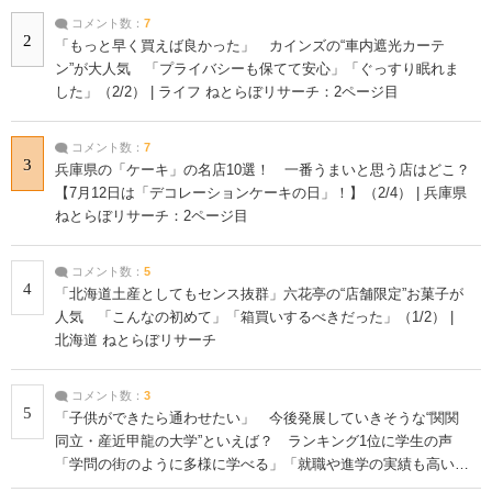
コメント数：
7
2
「もっと早く買えば良かった」 カインズの“車内遮光カーテ
ン”が大人気 「プライバシーも保てて安心」「ぐっすり眠れま
した」（2/2） | ライフ ねとらぼリサーチ：2ページ目
コメント数：
7
3
兵庫県の「ケーキ」の名店10選！ 一番うまいと思う店はどこ？
【7月12日は「デコレーションケーキの日」！】（2/4） | 兵庫県
ねとらぼリサーチ：2ページ目
コメント数：
5
4
「北海道土産としてもセンス抜群」六花亭の“店舗限定”お菓子が
人気 「こんなの初めて」「箱買いするべきだった」（1/2） |
北海道 ねとらぼリサーチ
コメント数：
3
5
「子供ができたら通わせたい」 今後発展していきそうな“関関
同立・産近甲龍の大学”といえば？ ランキング1位に学生の声
「学問の街のように多様に学べる」「就職や進学の実績も高い」
| 大学 ねとらぼリサーチ