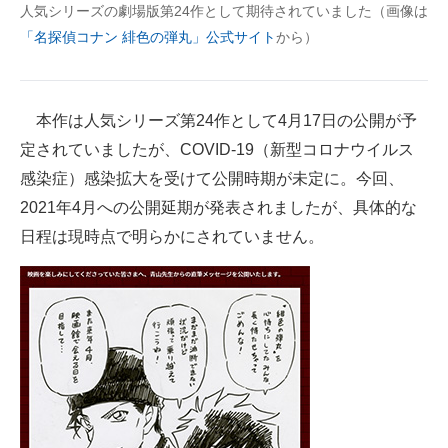
人気シリーズの劇場版第24作として期待されていました（画像は
企業向けIT製品の総合サイト
「名探偵コナン 緋色の弾丸」公式サイト
から）
IT製品の技術・比較・事例
製造業のIT導入・活用を支援
本作は人気シリーズ第24作として4月17日の公開が予
定されていましたが、COVID-19（新型コロナウイルス
モノづくり技術者専門サイト
感染症）感染拡大を受けて公開時期が未定に。今回、
エレクトロニクス専門サイト
2021年4月への公開延期が発表されましたが、具体的な
日程は現時点で明らかにされていません。
電子設計の基本と応用
エネルギーの専門メディア
建設×テクノロジーの最前線
ちょっと気になるネットの話題