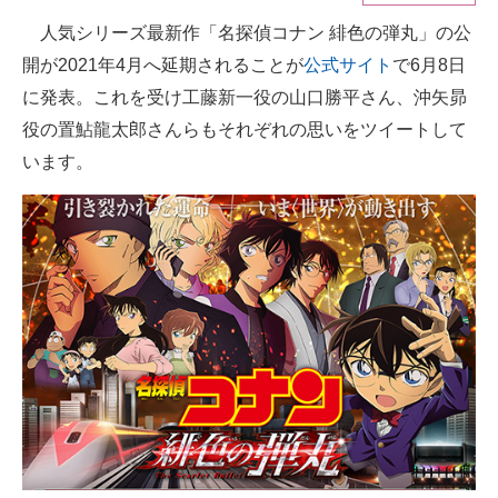
人気シリーズ最新作「名探偵コナン 緋色の弾丸」の公
ITの今と未来を見通す
開が2021年4月へ延期されることが
公式サイト
で6月8日
スマホと通信の最新トレンド
に発表。これを受け工藤新一役の山口勝平さん、沖矢昴
役の置鮎龍太郎さんらもそれぞれの思いをツイートして
進化するPCとデバイスの未来
います。
好きが集まる 比べて選べる
ビジネスと働き方のヒント
AI活用のいまが分かる
企業ITのトレンドを詳説
経営リーダーのコミュニティ
マーケ×ITの今がよく分かる
ITエンジニア向け専門サイト