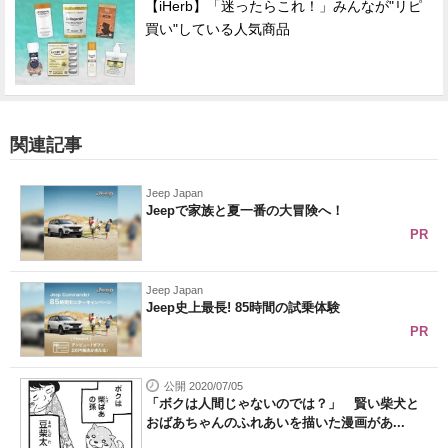
【iHerb】「迷ったらこれ！」みんなが"リピ
買い"している人気商品
関連記事
Jeep Japan
Jeepで家族と夏一番の大冒険へ！
PR
Jeep Japan
Jeep史上最長! 85時間の試乗体験
PR
公開 2020/07/05
「ボクは人間じゃないのでは？」 賢い柴犬と
おばあちゃんのふれあいを描いた漫画があ...