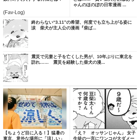
ゃんのほのぼの日常漫画 ...
(Fav-Log)
終わらない“3.11”の希望、何度でも立ち上がる姿に
涙 柴犬が主人公の漫画『柴ば...
震災で元妻と子を亡くした男が、10年ぶりに東北を
訪れ…… 震災を経験した柴犬の漫...
【ちょうど目に入る！】猛暑の
「え？ オッサンじゃん」 女子
東京、意外な場所に「涼しい」
生徒の一言にワンコが大ダメー