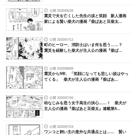
公開 2020/06/28
震災で夫を亡くした先生の涙と笑顔 新人漫画
家による賢い柴犬の漫画『柴ばあと豆柴太...
公開 2020/07/12
町のヒーロー、消防士はいま何を思う……？
震災を経験した柴犬が主人公の漫画『柴ば...
公開 2020/08/09
震災から9年、「笑顔になっても悲しい波はやっ
てくる」 柴犬が主人公の漫画『柴ばあ...
公開 2020/07/26
幼なじみを思う女子高生の決心……！ 柴犬が
主人公の漫画『柴ばあと豆柴太』連載第4...
公開 2020/07/19
ワンコと飼い主の意外な共通点とは…… 賢い