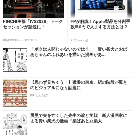
FINCHI主催「IVS2026」トーク
FPが解説！Apple製品を分割手
セッションが話題に！
数料0円で入手する方法とは？
PR(FINCHI on GOETHE)
PR(Fav-Log)
「ボクは人間じゃないのでは？」 賢い柴犬とおば
あちゃんのふれあいを描いた漫画があ...
【思わず見ちゃう！】猛暑の東京、駅の階段が驚き
のビジュアルになり話題に
PR(ねとらぼ)
震災で夫を亡くした先生の涙と笑顔 新人漫画家に
よる賢い柴犬の漫画『柴ばあと豆柴太...