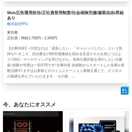
Web広告運用担当/正社員登用制度/社会保険完備/服装自由/昇給
あり
株式会社FFU
東京都
正社員：時給1,700円～2,300円
【仕事内容】<大切なのは「成長したい」「チャレンジしたい」という気
持ち!> 今こそ、自分磨きの時!市場価値を高める生涯スキルを身につけよ
う! SNS・マーケティングを学びながら、将来の選択肢を増やしたい方募
集! 経験や学歴は一切不問です! 仕事内容 未経験からスタートした先輩が多
数活躍中! まずはお客様とのコミュニケーション業務を通じて、ビジネス
の基礎を学んでいただきます。 その後、...
今、あなたにオススメ