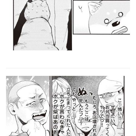
企業向けIT製品の総合サイト
IT製品の技術・比較・事例
製造業のIT導入・活用を支援
モノづくり技術者専門サイト
エレクトロニクス専門サイト
電子設計の基本と応用
エネルギーの専門メディア
建設×テクノロジーの最前線
ちょっと気になるネットの話題