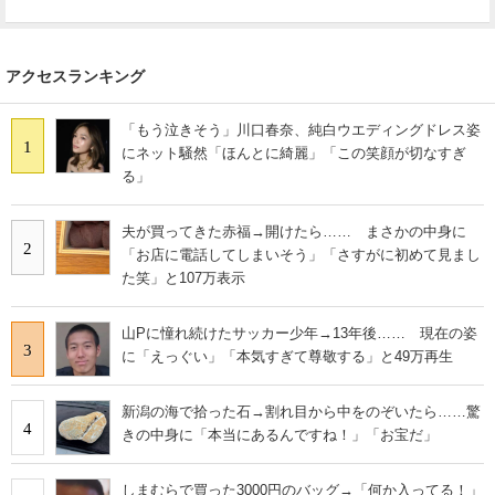
アクセスランキング
「もう泣きそう」川口春奈、純白ウエディングドレス姿
1
にネット騒然「ほんとに綺麗」「この笑顔が切なすぎ
る」
夫が買ってきた赤福→開けたら…… まさかの中身に
2
「お店に電話してしまいそう」「さすがに初めて見まし
た笑」と107万表示
山Pに憧れ続けたサッカー少年→13年後…… 現在の姿
3
に「えっぐい」「本気すぎて尊敬する」と49万再生
新潟の海で拾った石→割れ目から中をのぞいたら……驚
4
きの中身に「本当にあるんですね！」「お宝だ」
しまむらで買った3000円のバッグ→「何か入ってる！」