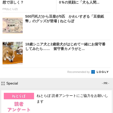
想で涼しく？
0％の笑顔に「犬も人間...
PR(ねとらぼ)
500円札だから豆柴が5匹 かわいすぎる「豆柴紙
幣」のグッズが登場 | ねとらぼ
18歳シニア犬と2歳柴犬がはじめて一緒にお留守番
してみたら…… 留守番カメラがと...
Recommended by
Special
- PR -
ねとらぼ 読者アンケートにご協力をお願いし
ます