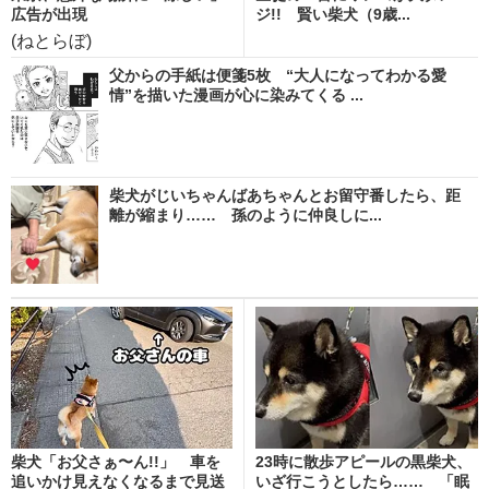
広告が出現
ジ!! 賢い柴犬（9歳...
(ねとらぼ)
父からの手紙は便箋5枚 “大人になってわかる愛
情”を描いた漫画が心に染みてくる ...
柴犬がじいちゃんばあちゃんとお留守番したら、距
離が縮まり…… 孫のように仲良しに...
柴犬「お父さぁ〜ん!!」 車を
23時に散歩アピールの黒柴犬、
追いかけ見えなくなるまで見送
いざ行こうとしたら…… 「眠