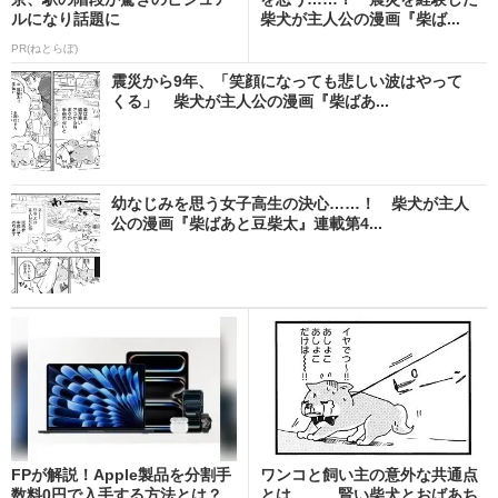
ルになり話題に
柴犬が主人公の漫画『柴ば...
PR(ねとらぼ)
震災から9年、「笑顔になっても悲しい波はやって
くる」 柴犬が主人公の漫画『柴ばあ...
幼なじみを思う女子高生の決心……！ 柴犬が主人
公の漫画『柴ばあと豆柴太』連載第4...
FPが解説！Apple製品を分割手
ワンコと飼い主の意外な共通点
数料0円で入手する方法とは？
とは…… 賢い柴犬とおばあち