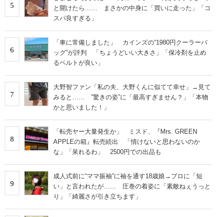
5
と開けたら…… まさかの中身に「買いに走った」「コ
スパ良すぎる」
「車に常備しました」 カインズの“1980円クーラーバ
6
ッグ”が評判 「ちょうどいい大きさ」「保冷剤を止め
るベルトが良い」
大野智ファン「私の夫、大野くんに似てて幸せ」→見て
7
みると…… ‟驚きの姿”に「最高すぎません？」「本物
かと思いました！」
「転売ヤー大量発生か」 ミスド、『Mrs. GREEN
8
APPLEの箱』転売続出 「情けないと思わないのか
な」「呆れるわ」 2500円での出品も
成人式前に“ママ振袖”に袖を通す18歳娘→プロに「短
9
い」と言われたが…… 圧巻の着姿に「素敵ねぇうっと
り」「綺麗さが引き立ちます」