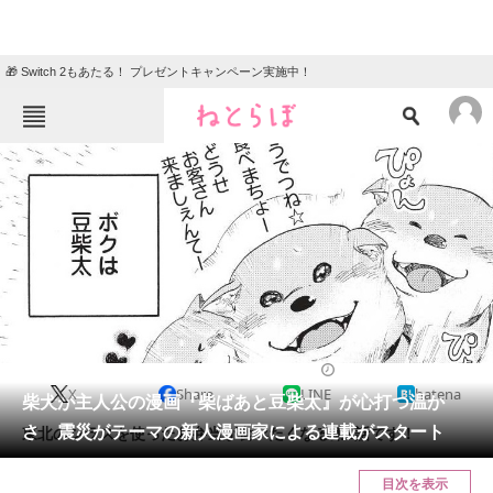
🎁 Switch 2もあたる！ プレゼントキャンペーン実施中！
ねとらぼメニュー
TOP
ニュース
エンタメ
クイズ
グルメ
地域
住まい
教育・育児
動物
リサーチ
2020/06/14 13:00（公開）
X
Share
LINE
hatena
会員記事
柴犬が主人公の漫画『柴ばあと豆柴太』が心打つ温か
さ 震災がテーマの新人漫画家による連載がスタート
東北のシラスを使ったお弁当が食べたくなる第1話です！
メディア
目次を表示
注目記事を集めた総合ページ