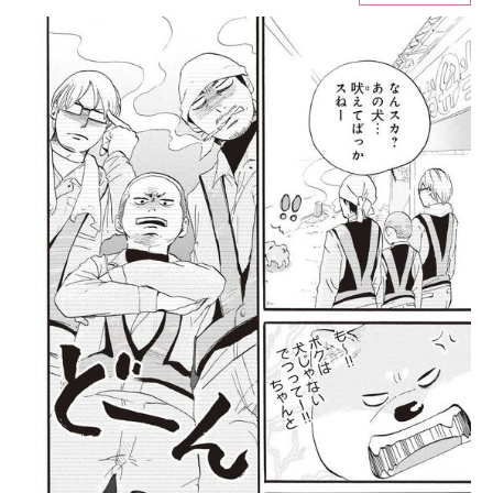
ITの今と未来を見通す
スマホと通信の最新トレンド
進化するPCとデバイスの未来
好きが集まる 比べて選べる
ビジネスと働き方のヒント
AI活用のいまが分かる
企業ITのトレンドを詳説
経営リーダーのコミュニティ
マーケ×ITの今がよく分かる
ITエンジニア向け専門サイト