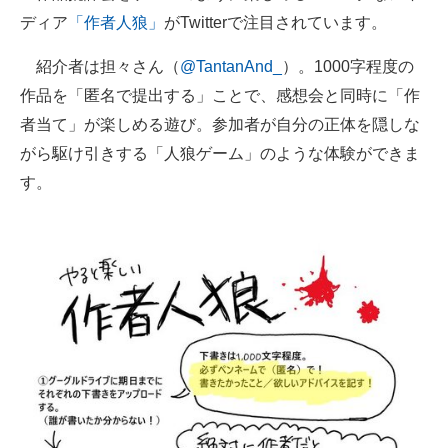
ディア
「作者人狼」
がTwitterで注目されています。
ITの今と未来を見通す
紹介者は担々さん（
@TantanAnd_
）。1000字程度の
スマホと通信の最新トレンド
作品を「匿名で提出する」ことで、感想会と同時に「作
者当て」が楽しめる遊び。参加者が自分の正体を隠しな
進化するPCとデバイスの未来
がら駆け引きする「人狼ゲーム」のような体験ができま
好きが集まる 比べて選べる
す。
ビジネスと働き方のヒント
AI活用のいまが分かる
企業ITのトレンドを詳説
経営リーダーのコミュニティ
マーケ×ITの今がよく分かる
ITエンジニア向け専門サイト