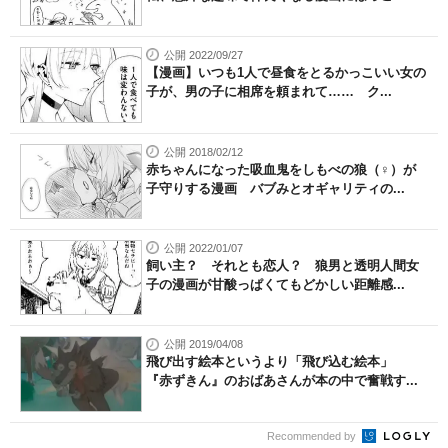
公開 2022/09/27
【漫画】いつも1人で昼食をとるかっこいい女の
子が、男の子に相席を頼まれて…… ク...
公開 2018/02/12
赤ちゃんになった吸血鬼をしもべの狼（♀）が
子守りする漫画 バブみとオギャリティの...
公開 2022/01/07
飼い主？ それとも恋人？ 狼男と透明人間女
子の漫画が甘酸っぱくてもどかしい距離感...
公開 2019/04/08
飛び出す絵本というより「飛び込む絵本」
『赤ずきん』のおばあさんが本の中で奮戦す...
Recommended by