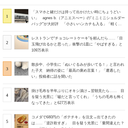
「スマホと鍵だけは持って出かけたい時にちょうどい
1
い」 agnes b.（アニエスべー）の“ミニミニショルダー
バッグ”が大好評 「小さいハンカチも入る」「軽くて
旅行でも活躍します
レストランで“チョコレートケーキ”を頼んだら……「目
2
玉飛び出るかと思った」衝撃の1皿に「やばすぎる」と
109万表示
散歩中、小学生に「ぬいぐるみが歩いてる！」と言われ
3
た子犬 納得の姿に「最高の褒め言葉！」「遭遇した
い」投稿者に話を聞いた
掛け毛布を半年ぶりにオキシ漬け→翌朝見たら…… 目
4
を疑う光景に「嘘だと言ってくれ」「うちの毛布も怖く
なってきた」と627万表示
コメダで680円の「ポテチキ」を注文→出てきたの
5
は……「逆詐欺すぎ」 目を疑う光景に「量間違えた？