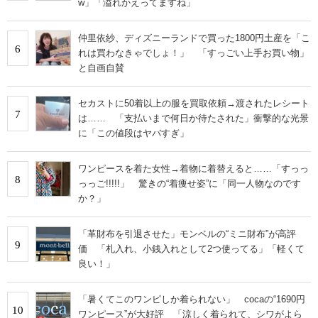
w」「溢れかえってますね」
仲里依紗、ディズニーランドで買った1800円土産を「こ
6
れは買わなきゃでしょ！」 「すっごい上手お買い物」
と自画自賛
セカストに50着以上の服を買取依頼→渡されたレシート
7
は…… 「支払いまで何日か待たされた」衝撃的な光景
に「この値段はヤバすぎ」
ワンピースを着た女性→着物に着替えると……「すっっ
8
っっご!!!!!」 驚きの“着痩せ姿”に「同一人物なのです
か？」
「革財布を引退させた」モンベルの“ミニ財布”が高評
9
価 「札入れ、小銭入れとして2つ使ってる」「軽くて
良い！」
「暑くてこのワンピしか着られない」 cocaの“1690円
10
ワンピース”が大好評 「涼しく着られて、シワがよら