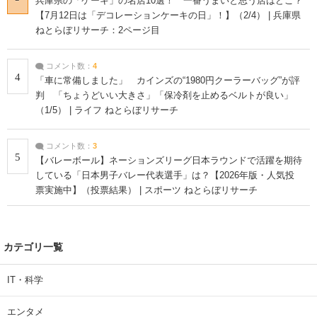
兵庫県の「ケーキ」の名店10選！ 一番うまいと思う店はどこ？
【7月12日は「デコレーションケーキの日」！】（2/4） | 兵庫県
ねとらぼリサーチ：2ページ目
コメント数：
4
4
「車に常備しました」 カインズの“1980円クーラーバッグ”が評
判 「ちょうどいい大きさ」「保冷剤を止めるベルトが良い」
（1/5） | ライフ ねとらぼリサーチ
コメント数：
3
5
【バレーボール】ネーションズリーグ日本ラウンドで活躍を期待
している「日本男子バレー代表選手」は？【2026年版・人気投
票実施中】（投票結果） | スポーツ ねとらぼリサーチ
カテゴリ一覧
IT・科学
エンタメ