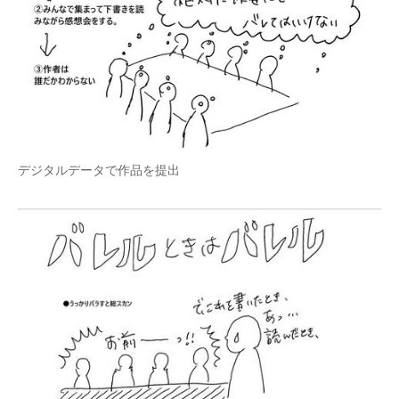
企業向けIT製品の総合サイト
IT製品の技術・比較・事例
製造業のIT導入・活用を支援
モノづくり技術者専門サイト
デジタルデータで作品を提出
エレクトロニクス専門サイト
電子設計の基本と応用
エネルギーの専門メディア
建設×テクノロジーの最前線
ちょっと気になるネットの話題