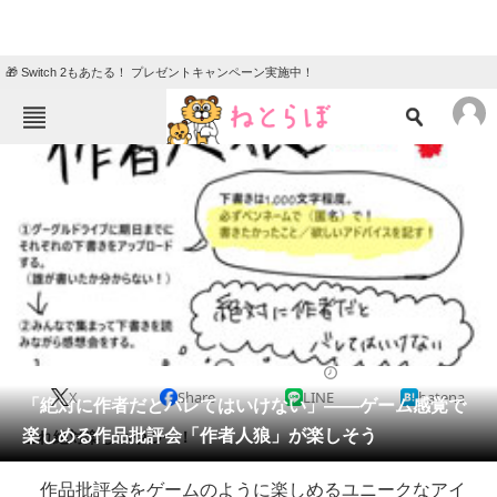
🎁 Switch 2もあたる！ プレゼントキャンペーン実施中！
ねとらぼメニュー
TOP
ニュース
エンタメ
クイズ
グルメ
地域
住まい
教育・育児
動物
リサーチ
2020/06/30 20:30（公開）
X
Share
LINE
hatena
会員記事
「絶対に作者だとバレてはいけない」――ゲーム感覚で
楽しめる作品批評会「作者人狼」が楽しそう
これ絶対楽しいやつ〜！
メディア
作品批評会をゲームのように楽しめるユニークなアイ
注目記事を集めた総合ページ