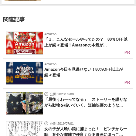
関連記事
Amazon
「え、こんなセールやってたの？」80％OFF以
上が続々登場！Amazonの本気が...
PR
Amazon
Amazon今日も見逃せない！80%OFF以上が
続々登場
PR
公開 2023/09/08
「最後うわーってなる」 ストーリーを語りな
がら動物を描いていく、短編映画のような...
公開 2019/07/01
女の子が人喰い狼に捕まった！ ピンチから一
転、意外な趣味で仲良くなる漫画にほっこ...