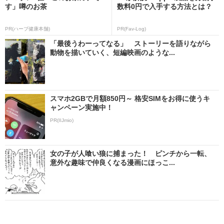
す」噂のお茶
数料0円で入手する方法とは？
PR(ハーブ健康本舗)
PR(Fav-Log)
「最後うわーってなる」 ストーリーを語りながら
動物を描いていく、短編映画のような...
スマホ2GBで月額850円～ 格安SIMをお得に使うキ
ャンペーン実施中！
PR(IIJmio)
女の子が人喰い狼に捕まった！ ピンチから一転、
意外な趣味で仲良くなる漫画にほっこ...