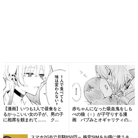
【漫画】いつも1人で昼食をと
赤ちゃんになった吸血鬼をしも
るかっこいい女の子が、男の子
べの狼（♀）が子守りする漫
に相席を頼まれて…… ク...
画 バブみとオギャリティの...
スマホ2GBで月額850円～ 格安SIMをお得に使うキ