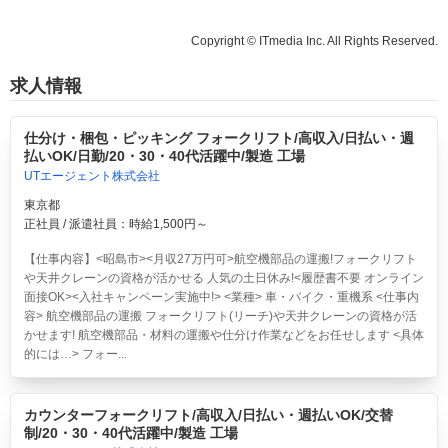
Copyright © ITmedia Inc. All Rights Reserved.
求人情報
仕分け・梱包・ピッキング フォークリフト/高収入/日払い・週
払いOK/日勤/20・30・40代活躍中/製造 工場
UTエージェント株式会社
東京都
正社員 / 派遣社員：時給1,500円～
【仕事内容】<昭島市><月収27万円可>航空機部品の運搬!フォークリフト
や天井クレーンの資格が活かせる 人気の土日休み!<履歴書不要 オンライン
面接OK><入社キャンペーン実施中!> <業種> 車・バイク・重機系 <仕事内
容> 航空機部品の運搬 フォークリフト(リーチ)や天井クレーンの資格が活
かせます! 航空機部品・材料の運搬や仕分け作業などをお任せします <具体
的には…> フォー...
カウンターフォークリフト/高収入/日払い・週払いOK/交替
制/20・30・40代活躍中/製造 工場