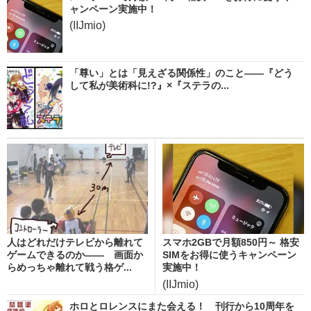
ャンペーン実施中！
(IIJmio)
「尊い」とは「見えざる関係性」のこと――『どう
して私が美術科に!?』×『ステラの...
人はどれだけテレビから離れて
スマホ2GBで月額850円～ 格安
ゲームできるのか―― 画面か
SIMをお得に使うキャンペーン
らめっちゃ離れて戦う格ゲ...
実施中！
(IIJmio)
ホロとロレンスにまた会える！ 刊行から10周年を