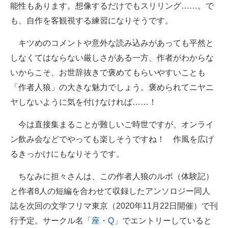
能性もあります。想像するだけでもスリリング……。で
も、自作を客観視する練習になりそうです。
キツめのコメントや意外な読み込みがあっても平然と
しなくてはならない厳しさがある一方、作者がわからな
いからこそ、お世辞抜きで褒めてもらいやすいことも
「作者人狼」の大きな魅力でしょう。褒められてニヤニ
ヤしないように気を付けなければ……！
今は直接集まることが難しいご時世ですが、オンライ
ン飲み会などでやっても楽しそうですね！ 作風を広げ
るきっかけにもなりそうです。
ちなみに担々さんは、この作者人狼のルポ（体験記）
と作者8人の短編を合わせて収録したアンソロジー同人
誌を次回の文学フリマ東京（2020年11月22日開催）で刊
行予定。サークル名
「座・Q」
でエントリーしていると