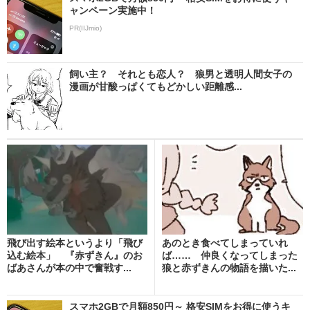
ャンペーン実施中！
PR(IIJmio)
飼い主？ それとも恋人？ 狼男と透明人間女子の
漫画が甘酸っぱくてもどかしい距離感...
飛び出す絵本というより「飛び
あのとき食べてしまっていれ
込む絵本」 『赤ずきん』のお
ば…… 仲良くなってしまった
ばあさんが本の中で奮戦す...
狼と赤ずきんの物語を描いた...
スマホ2GBで月額850円～ 格安SIMをお得に使うキ