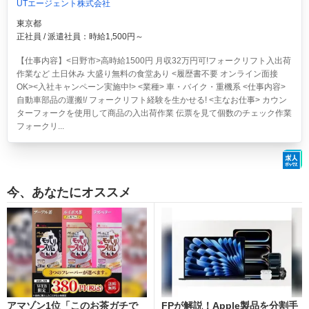
UTエージェント株式会社
東京都
正社員 / 派遣社員：時給1,500円～
【仕事内容】<日野市>高時給1500円 月収32万円可!フォークリフト入出荷
作業など 土日休み 大盛り無料の食堂あり <履歴書不要 オンライン面接
OK><入社キャンペーン実施中!> <業種> 車・バイク・重機系 <仕事内容>
自動車部品の運搬!/ フォークリフト経験を生かせる! <主なお仕事> カウン
ターフォークを使用して商品の入出荷作業 伝票を見て個数のチェック作業
フォークリ...
今、あなたにオススメ
アマゾン1位「このお茶ガチで
FPが解説！Apple製品を分割手