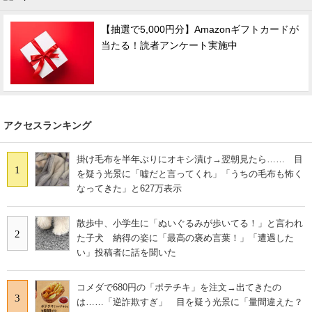
【抽選で5,000円分】Amazonギフトカードが
当たる！読者アンケート実施中
アクセスランキング
掛け毛布を半年ぶりにオキシ漬け→翌朝見たら…… 目
1
を疑う光景に「嘘だと言ってくれ」「うちの毛布も怖く
なってきた」と627万表示
散歩中、小学生に「ぬいぐるみが歩いてる！」と言われ
2
た子犬 納得の姿に「最高の褒め言葉！」「遭遇した
い」投稿者に話を聞いた
コメダで680円の「ポテチキ」を注文→出てきたの
3
は……「逆詐欺すぎ」 目を疑う光景に「量間違えた？