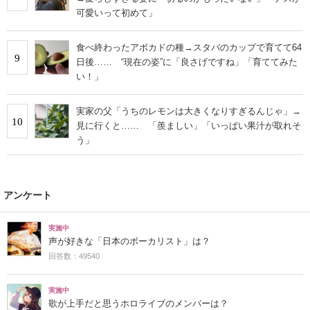
可愛いって初めて」
食べ終わったアボカドの種→スタバのカップで育てて64
9
日後…… “現在の姿”に「良さげですね」「育ててみた
い！」
実家の父「うちのレモンは大きくなりすぎるんじゃ」→
10
見に行くと…… 「羨ましい」「いっぱい果汁が取れそ
う」
アンケート
実施中
声が好きな「日本のボーカリスト」は？
回答数：49540
実施中
歌が上手だと思うホロライブのメンバーは？