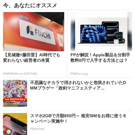
今、あなたにオススメ
【見城徹×藤田晋】AI時代でも
FPが解説！Apple製品を分割手
変わらない経営者の本質
数料0円で入手する方法とは？
PR(FINCHI on GOETHE)
PR(Fav-Log)
不思議なチカラで消されないかと危惧されていたD
MMブラゲー「政剣マニフェスティア...
スマホ2GBで月額850円～ 格安SIMをお得に使うキ
ャンペーン実施中！
PR(IIJmio)