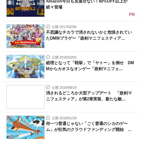
Amazon今日も見逃せない！80%OFF以上が
続々登場
PR
公開 2017/02/06
不思議なチカラで消されないかと危惧されてい
たDMMブラゲー「政剣マニフェスティア...
公開 2016/02/03
総理となって「戦挙」で「ヤトー」を倒せ DM
Mからカオスなオンゲー「政剣マニフェ...
公開 2018/08/19
消されるどころか大型アップデート 「政剣マ
ニフェスティア」が第2章実装、新たな敵...
公開 2019/01/29
何一つ普通じゃない「ごく普通のシカのゲー
ム」が狂気のクラウドファンディング開始 ...