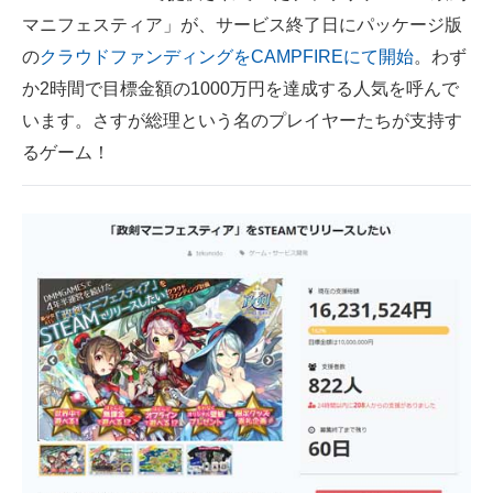
マニフェスティア」が、サービス終了日にパッケージ版
ITの今と未来を見通す
の
クラウドファンディングをCAMPFIREにて開始
。わず
か2時間で目標金額の1000万円を達成する人気を呼んで
スマホと通信の最新トレンド
います。さすが総理という名のプレイヤーたちが支持す
進化するPCとデバイスの未来
るゲーム！
好きが集まる 比べて選べる
ビジネスと働き方のヒント
AI活用のいまが分かる
企業ITのトレンドを詳説
経営リーダーのコミュニティ
マーケ×ITの今がよく分かる
ITエンジニア向け専門サイト