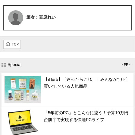
筆者：宮原れい
TOP
Special
- PR -
【iHerb】「迷ったらこれ！」みんなが"リピ
買い"している人気商品
「5年前のPC」とこんなに違う！予算10万円
台前半で実現する快適PCライフ