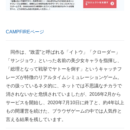
企業向けIT製品の総合サイト
IT製品の技術・比較・事例
CAMPFIREページ
製造業のIT導入・活用を支援
モノづくり技術者専門サイト
同作は、“政霊”と呼ばれる「イトウ」「クローダー」
エレクトロニクス専門サイト
「サンジョウ」といった名前の美少女キャラを指揮し、
「総理となって戦挙でヤトーを倒す」というキャッチフ
電子設計の基本と応用
レーズが特徴のリアルタイムシミュレーションゲーム。
エネルギーの専門メディア
その扱っているネタ的に、ネットでは不思議なチカラで
消されないかと危惧されていましたが、2016年2月から
建設×テクノロジーの最前線
サービスを開始し、2020年7月10日に終了と、約4年以上
ちょっと気になるネットの話題
もの間運営を続けた、ブラウザゲームの中では人気作と
言える結果を残しています。