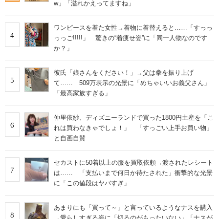
w」「溢れかえってますね」
ワンピースを着た女性→着物に着替えると……「すっっ
4
っっご!!!!!」 驚きの“着痩せ姿”に「同一人物なのです
か？」
彼氏「娘さんをください！」→父は拳を振り上げ
5
て…… 509万表示の光景に「めちゃいいお義父さん」
「最高家族すぎる」
仲里依紗、ディズニーランドで買った1800円土産を「こ
6
れは買わなきゃでしょ！」 「すっごい上手お買い物」
と自画自賛
セカストに50着以上の服を買取依頼→渡されたレシート
7
は…… 「支払いまで何日か待たされた」衝撃的な光景
に「この値段はヤバすぎ」
あまりにも「買って～」と言っているようなナスを購入
8
→愛らしすぎる姿に「切るのがもったいない」「ナスが