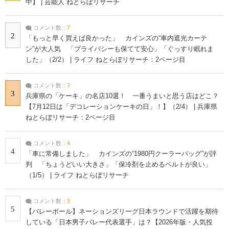
中】 | 芸能人 ねとらぼリサーチ
コメント数：
7
2
「もっと早く買えば良かった」 カインズの“車内遮光カーテ
ン”が大人気 「プライバシーも保てて安心」「ぐっすり眠れま
した」（2/2） | ライフ ねとらぼリサーチ：2ページ目
コメント数：
7
3
兵庫県の「ケーキ」の名店10選！ 一番うまいと思う店はどこ？
【7月12日は「デコレーションケーキの日」！】（2/4） | 兵庫県
ねとらぼリサーチ：2ページ目
コメント数：
4
4
「車に常備しました」 カインズの“1980円クーラーバッグ”が評
判 「ちょうどいい大きさ」「保冷剤を止めるベルトが良い」
（1/5） | ライフ ねとらぼリサーチ
コメント数：
3
5
【バレーボール】ネーションズリーグ日本ラウンドで活躍を期待
している「日本男子バレー代表選手」は？【2026年版・人気投