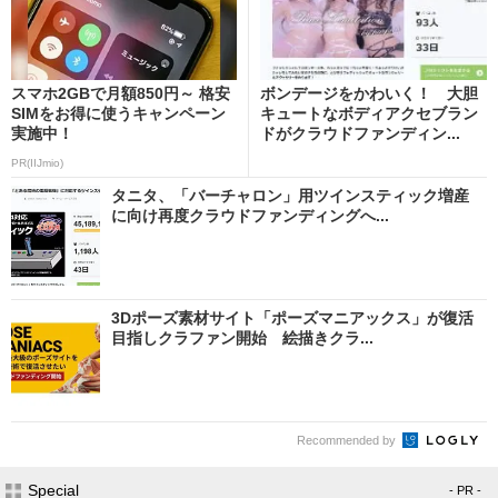
スマホ2GBで月額850円～ 格安
ボンデージをかわいく！ 大胆
SIMをお得に使うキャンペーン
キュートなボディアクセブラン
実施中！
ドがクラウドファンディン...
PR(IIJmio)
タニタ、「バーチャロン」用ツインスティック増産
に向け再度クラウドファンディングへ...
3Dポーズ素材サイト「ポーズマニアックス」が復活
目指しクラファン開始 絵描きクラ...
Recommended by
Special
- PR -