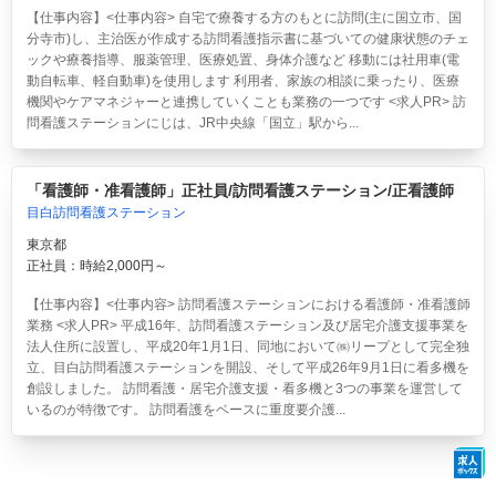
【仕事内容】<仕事内容> 自宅で療養する方のもとに訪問(主に国立市、国
分寺市)し、主治医が作成する訪問看護指示書に基づいての健康状態のチェ
ックや療養指導、服薬管理、医療処置、身体介護など 移動には社用車(電
動自転車、軽自動車)を使用します 利用者、家族の相談に乗ったり、医療
機関やケアマネジャーと連携していくことも業務の一つです <求人PR> 訪
問看護ステーションにじは、JR中央線「国立」駅から...
「看護師・准看護師」正社員/訪問看護ステーション/正看護師
目白訪問看護ステーション
東京都
正社員：時給2,000円～
【仕事内容】<仕事内容> 訪問看護ステーションにおける看護師・准看護師
業務 <求人PR> 平成16年、訪問看護ステーション及び居宅介護支援事業を
法人住所に設置し、平成20年1月1日、同地において㈱リープとして完全独
立、目白訪問看護ステーションを開設、そして平成26年9月1日に看多機を
創設しました。 訪問看護・居宅介護支援・看多機と3つの事業を運営して
いるのが特徴です。 訪問看護をベースに重度要介護...