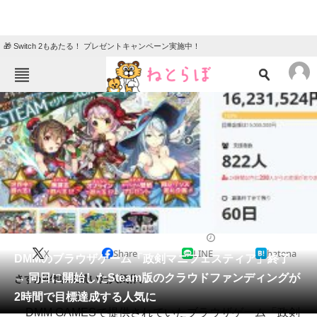
🎁 Switch 2もあたる！ プレゼントキャンペーン実施中！
ねとらぼメニュー
TOP
ニュース
エンタメ
クイズ
グルメ
地域
住まい
教育・育児
動物
リサーチ
2020/07/12 15:00（公開）
X
Share
LINE
hatena
会員記事
DMMのブラウザゲーム「政剣マニフェスティア」終了
→ 同日に開始したSteam版のクラウドファンディングが
さすが4年以上続いた人気作。
メディア
2時間で目標達成する人気に
DMM GAMESで提供されていたブラウザゲーム「政剣
注目記事を集めた総合ページ