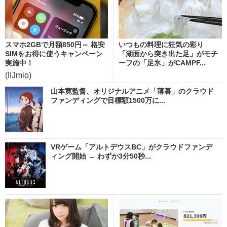
スマホ2GBで月額850円～ 格安
いつもの料理に狂気の彩り
SIMをお得に使うキャンペーン
「湖面から突き出た足」がモチ
実施中！
ーフの「足氷」がCAMPF...
(IIJmio)
山本寛監督、オリジナルアニメ「薄暮」のクラウド
ファンディングで目標額1500万に...
VRゲーム「アルトデウスBC」がクラウドファンデ
ィング開始 → わずか3分50秒...