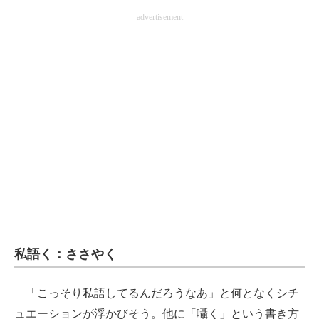
企業向けIT製品の総合サイト
advertisement
IT製品の技術・比較・事例
製造業のIT導入・活用を支援
モノづくり技術者専門サイト
エレクトロニクス専門サイト
電子設計の基本と応用
エネルギーの専門メディア
建設×テクノロジーの最前線
私語く：ささやく
ちょっと気になるネットの話題
「こっそり私語してるんだろうなあ」と何となくシチ
ュエーションが浮かびそう。他に「囁く」という書き方