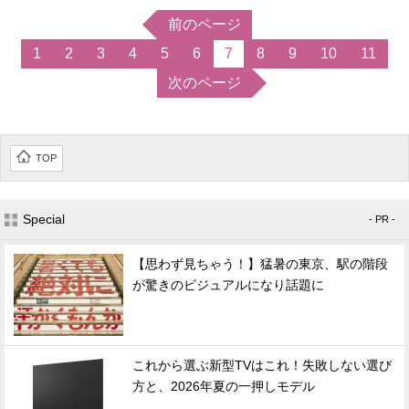
前のページ
1
2
3
4
5
6
7
8
9
10
11
次のページ
TOP
Special
- PR -
【思わず見ちゃう！】猛暑の東京、駅の階段
が驚きのビジュアルになり話題に
これから選ぶ新型TVはこれ！失敗しない選び
方と、2026年夏の一押しモデル