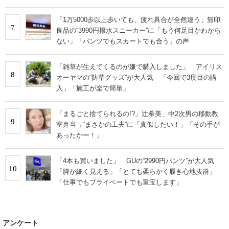
「1万5000歩以上歩いても、疲れ具合が全然違う」無印
7
良品の“3990円撥水スニーカー”に「もう何足目かわから
ない」「パンツでもスカートでも合う」の声
「雑草が生えてくるのが嫌で購入しました」 アイリス
8
オーヤマの“防草グッズ”が大人気 「今回で3度目の購
入」「施工が楽で簡単」
「まるごと捨てられるの!?」辻希美、中2次男の移動教
9
室弁当→“まさかの工夫”に「真似したい！」「その手が
あったかー！」
「4本も買いました」 GUの“2990円パンツ”が大人気
10
「脚が細く見える」「とても柔らかく履き心地抜群」
「仕事でもプライベートでも重宝します」
アンケート