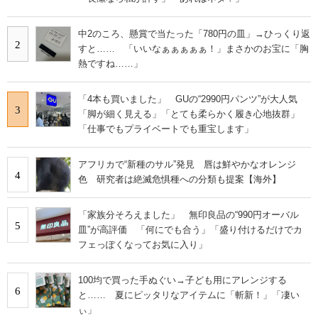
中2のころ、懸賞で当たった「780円の皿」→ひっくり返
2
すと…… 「いいなぁぁぁぁぁ！」まさかのお宝に「胸
熱ですね……」
「4本も買いました」 GUの“2990円パンツ”が大人気
3
「脚が細く見える」「とても柔らかく履き心地抜群」
「仕事でもプライベートでも重宝します」
アフリカで“新種のサル”発見 唇は鮮やかなオレンジ
4
色 研究者は絶滅危惧種への分類も提案【海外】
「家族分そろえました」 無印良品の“990円オーバル
5
皿”が高評価 「何にでも合う」「盛り付けるだけでカ
フェっぽくなってお気に入り」
100均で買った手ぬぐい→子ども用にアレンジする
6
と…… 夏にピッタリなアイテムに「斬新！」「凄い
ぃ」