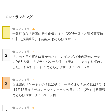
コメントランキング
コメント数：
20
1
一番好きな「韓国の男性俳優」は？【2026年版・人気投票実施
中】（投票結果） | 芸能人 ねとらぼリサーチ
コメント数：
7
2
「もっと早く買えば良かった」 カインズの“車内遮光カーテ
ン”が大人気 「プライバシーも保てて安心」「ぐっすり眠れま
した」（2/2） | ライフ ねとらぼリサーチ：2ページ目
コメント数：
7
3
兵庫県の「ケーキ」の名店10選！ 一番うまいと思う店はどこ？
【7月12日は「デコレーションケーキの日」！】（2/4） | 兵庫県
ねとらぼリサーチ：2ページ目
コメント数：
5