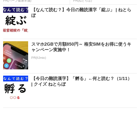
PR(ハーブ健康本舗)
PR(ねとらぼ)
【なんて読む？】今日の難読漢字「綻ぶ」 | ねとら
ぼ
スマホ2GBで月額850円～ 格安SIMをお得に使うキ
ャンペーン実施中！
PR(IIJmio)
【今日の難読漢字】「孵る」←何と読む？（1/11）
| クイズ ねとらぼ