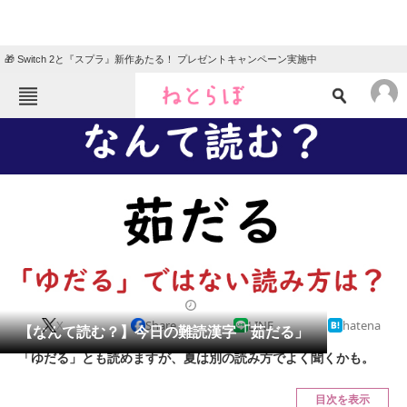
🎁 Switch 2と『スプラ』新作あたる！ プレゼントキャンペーン実施中
ねとらぼメニュー
TOP
ニュース
エンタメ
クイズ
グルメ
地域
住まい
教育・育児
動物
リサーチ
2020/07/13 07:45（公開）
X
Share
LINE
hatena
会員記事
【なんて読む？】今日の難読漢字「茹だる」
「ゆだる」とも読めますが、夏は別の読み方でよく聞くかも。
メディア
目次を表示
注目記事を集めた総合ページ