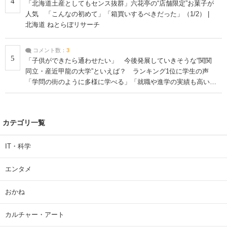
4
「北海道土産としてもセンス抜群」六花亭の“店舗限定”お菓子が
人気 「こんなの初めて」「箱買いするべきだった」（1/2） |
北海道 ねとらぼリサーチ
コメント数：
3
5
「子供ができたら通わせたい」 今後発展していきそうな“関関
同立・産近甲龍の大学”といえば？ ランキング1位に学生の声
「学問の街のように多様に学べる」「就職や進学の実績も高い」
| 大学 ねとらぼリサーチ
カテゴリ一覧
IT・科学
エンタメ
おかね
カルチャー・アート