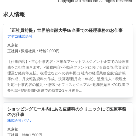
Copyright © ITmedia Inc. All Rights Reserved.
求人情報
「正社員前提」世界的金融大手Gr企業での経理事務のお仕事
アデコ株式会社
東京都
正社員 / 派遣社員：時給2,000円
【仕事内容】<主な仕事内容> 不動産アセットマネジメント企業での経理事
務をご担当頂きます。<業務内容>不動産ファンドにおける資金管理:資金管
理及び経費等支払、税理士などへの資料提出 社内の経理業務全般:会計帳
簿作成、月次報告資料の作成、決算処理(月次・年次)、監査法人・税理士
対応 <仕事内容の補足> <服装>オフィスカジュアル<勤務開始日>7/1以降で
要相談<契約期間>派遣での就業2-3ヶ月後を...
ショッピングモール内にある皮膚科のクリニックにて医療事務
のお仕事
株式会社パソナ
東京都
正社員：時給1,500円