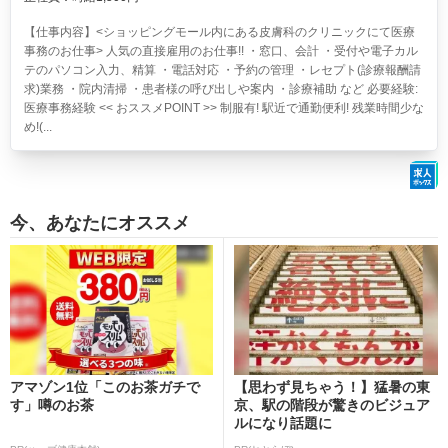
【仕事内容】<ショッピングモール内にある皮膚科のクリニックにて医療
事務のお仕事> 人気の直接雇用のお仕事!! ・窓口、会計 ・受付や電子カル
テのパソコン入力、精算 ・電話対応 ・予約の管理 ・レセプト(診療報酬請
求)業務 ・院内清掃 ・患者様の呼び出しや案内 ・診療補助 など 必要経験:
医療事務経験 << おススメPOINT >> 制服有! 駅近で通勤便利! 残業時間少な
め!(...
今、あなたにオススメ
アマゾン1位「このお茶ガチで
【思わず見ちゃう！】猛暑の東
す」噂のお茶
京、駅の階段が驚きのビジュア
ルになり話題に