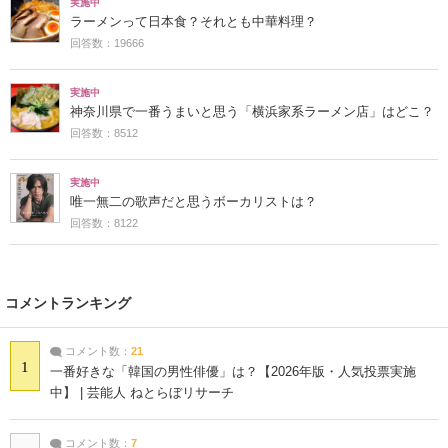
実施中
ラーメンって日本食？それとも中華料理？
回答数：19666
実施中
神奈川県で一番うまいと思う「横浜家系ラーメン店」はどこ？
回答数：8512
実施中
唯一無二の歌声だと思うボーカリストは？
回答数：8122
コメントランキング
コメント数：
21
1
一番好きな「韓国の男性俳優」は？【2026年版・人気投票実施
中】 | 芸能人 ねとらぼリサーチ
コメント数：
7