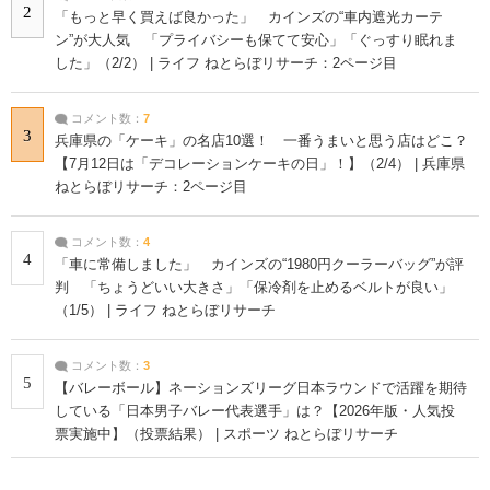
2
「もっと早く買えば良かった」 カインズの“車内遮光カーテ
ン”が大人気 「プライバシーも保てて安心」「ぐっすり眠れま
した」（2/2） | ライフ ねとらぼリサーチ：2ページ目
コメント数：
7
3
兵庫県の「ケーキ」の名店10選！ 一番うまいと思う店はどこ？
【7月12日は「デコレーションケーキの日」！】（2/4） | 兵庫県
ねとらぼリサーチ：2ページ目
コメント数：
4
4
「車に常備しました」 カインズの“1980円クーラーバッグ”が評
判 「ちょうどいい大きさ」「保冷剤を止めるベルトが良い」
（1/5） | ライフ ねとらぼリサーチ
コメント数：
3
5
【バレーボール】ネーションズリーグ日本ラウンドで活躍を期待
している「日本男子バレー代表選手」は？【2026年版・人気投
票実施中】（投票結果） | スポーツ ねとらぼリサーチ