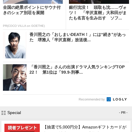
全国の絶景ポイントにサウナ付
銀行沈没！ 頭取も沈……ヴォ
きのシェア別荘を展開
ツ！ 「半沢直樹」大和田がま
たも名言を生み出す ソフ...
PR(COCO VILLA on GOETHE)
香川照之の「おしまいDEATH！」には“続き”があっ
た 堺雅人「半沢直樹」放送後...
「香川照之」さんの出演ドラマ人気ランキングTOP
22！ 第1位は「99.9‐刑事...
Recommended by
Special
- PR -
【抽選で5,000円分】Amazonギフトカードが