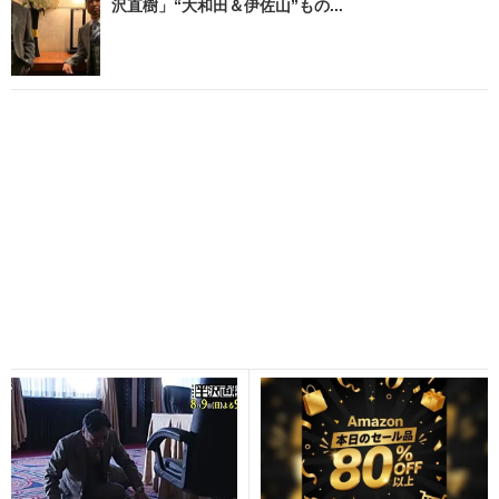
沢直樹」“大和田＆伊佐山”もの...