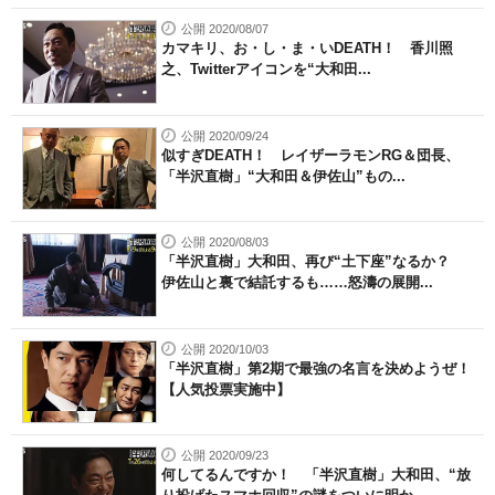
公開 2020/08/07
カマキリ、お・し・ま・いDEATH！ 香川照
之、Twitterアイコンを“大和田...
公開 2020/09/24
似すぎDEATH！ レイザーラモンRG＆団長、
「半沢直樹」“大和田＆伊佐山”もの...
公開 2020/08/03
「半沢直樹」大和田、再び“土下座”なるか？
伊佐山と裏で結託するも……怒濤の展開...
公開 2020/10/03
「半沢直樹」第2期で最強の名言を決めようぜ！
【人気投票実施中】
公開 2020/09/23
何してるんですか！ 「半沢直樹」大和田、“放