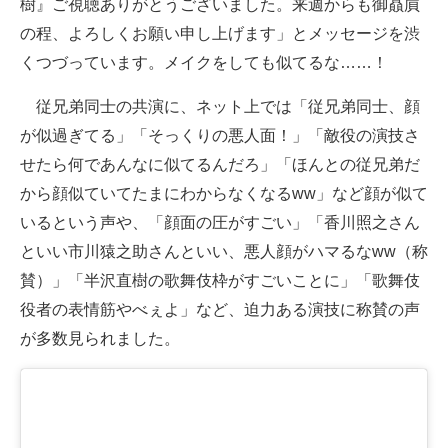
樹』ご視聴ありがとうございました。来週からも御贔屓
の程、よろしくお願い申し上げます」とメッセージを渋
くつづっています。メイクをしても似てるな……！
従兄弟同士の共演に、ネット上では「従兄弟同士、顔
が似過ぎてる」「そっくりの悪人面！」「敵役の演技さ
せたら何であんなに似てるんだろ」「ほんとの従兄弟だ
から顔似ていてたまにわからなくなるww」など顔が似て
いるという声や、「顔面の圧がすごい」「香川照之さん
といい市川猿之助さんといい、悪人顔がハマるなww（称
賛）」「半沢直樹の歌舞伎枠がすごいことに」「歌舞伎
役者の表情筋やべぇよ」など、迫力ある演技に称賛の声
が多数見られました。