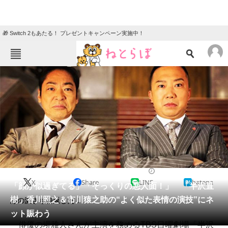
🎁 Switch 2もあたる！ プレゼントキャンペーン実施中！
ねとらぼメニュー
TOP
ニュース
エンタメ
クイズ
グルメ
地域
住まい
教育・育児
動物
リサーチ
2020/07/20 16:45（公開）
X
Share
LINE
hatena
会員記事
「顔が似過ぎてる」「そっくりの悪人面！」 「半沢直
樹」香川照之＆市川猿之助の“よく似た表情の演技”にネ
顔の濃さも倍返しだ！
メディア
ット賑わう
俳優の堺雅人さんが主演を務めるTBS日曜劇場「半沢
注目記事を集めた総合ページ