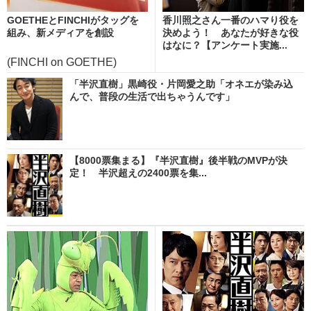
GOETHEとFINCHIがタッグを
香川照之さん一番のハマり役を
組み、新メディアを創設
決めよう！ あなたが好きな役
はなに？【アンケート実施...
(FINCHI on GOETHE)
「半沢直樹」黒崎役・片岡愛之助「オネエが染み込
んで、普段の生活で出ちゃうんです」
【8000票集まる】『半沢直樹』後半戦のMVPが決
定！ 半沢超えの2400票を集...