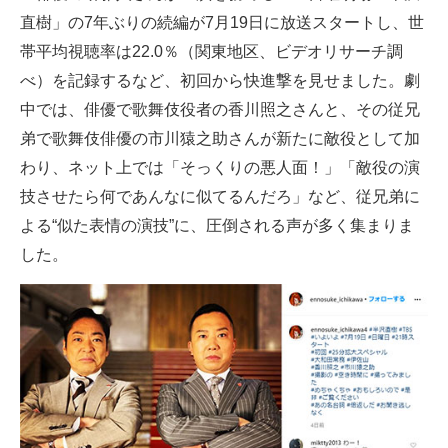
直樹」の7年ぶりの続編が7月19日に放送スタートし、世
ITの今と未来を見通す
帯平均視聴率は22.0％（関東地区、ビデオリサーチ調
べ）を記録するなど、初回から快進撃を見せました。劇
スマホと通信の最新トレンド
中では、俳優で歌舞伎役者の香川照之さんと、その従兄
進化するPCとデバイスの未来
弟で歌舞伎俳優の市川猿之助さんが新たに敵役として加
わり、ネット上では「そっくりの悪人面！」「敵役の演
好きが集まる 比べて選べる
技させたら何であんなに似てるんだろ」など、従兄弟に
ビジネスと働き方のヒント
よる“似た表情の演技”に、圧倒される声が多く集まりま
した。
AI活用のいまが分かる
企業ITのトレンドを詳説
経営リーダーのコミュニティ
マーケ×ITの今がよく分かる
ITエンジニア向け専門サイト