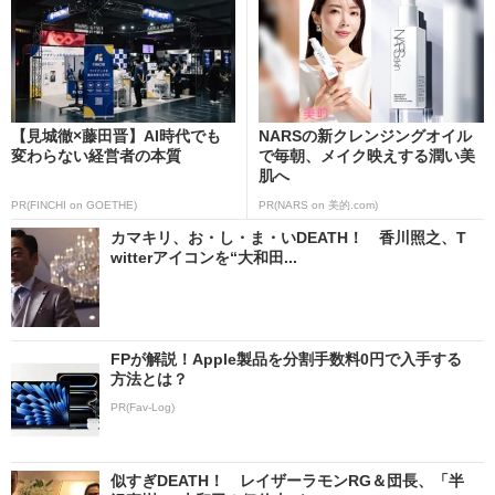
【見城徹×藤田晋】AI時代でも
NARSの新クレンジングオイル
変わらない経営者の本質
で毎朝、メイク映えする潤い美
肌へ
PR(FINCHI on GOETHE)
PR(NARS on 美的.com)
カマキリ、お・し・ま・いDEATH！ 香川照之、T
witterアイコンを“大和田...
FPが解説！Apple製品を分割手数料0円で入手する
方法とは？
PR(Fav-Log)
似すぎDEATH！ レイザーラモンRG＆団長、「半