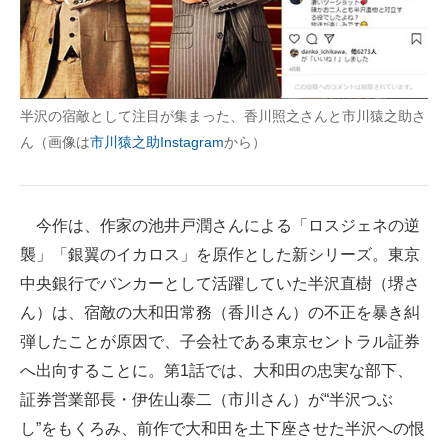
企業向けIT製品の総合サイト
IT製品の技術・比較・事例
製造業のIT導入・活用を支援
半沢の宿敵として注目が集まった、香川照之さんと市川猿之助さ
ん（画像は
市川猿之助Instagram
から）
モノづくり技術者専門サイト
エレクトロニクス専門サイト
今作は、作家の池井戸潤さんによる「ロスジェネの逆
電子設計の基本と応用
襲」「銀翼のイカロス」を原作とした新シリーズ。東京
エネルギーの専門メディア
中央銀行でバンカーとして活躍していた半沢直樹（堺さ
ん）は、宿敵の大和田常務（香川さん）の不正を暴き糾
建設×テクノロジーの最前線
弾したことが原因で、子会社である東京セントラル証券
ちょっと気になるネットの話題
へ出向することに。第1話では、大和田の忠実な部下、
証券営業部長・伊佐山泰二（市川さん）が“半沢つぶ
し”をもくろみ、前作で大和田を土下座させた半沢への恨