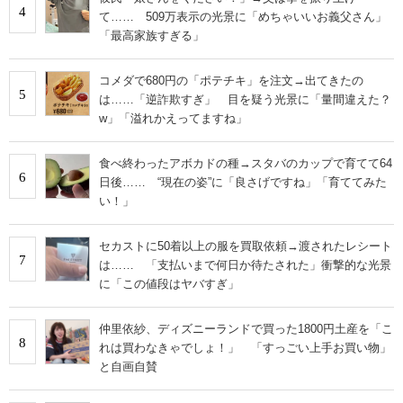
4
て…… 509万表示の光景に「めちゃいいお義父さん」
「最高家族すぎる」
コメダで680円の「ポテチキ」を注文→出てきたの
5
は……「逆詐欺すぎ」 目を疑う光景に「量間違えた？
w」「溢れかえってますね」
食べ終わったアボカドの種→スタバのカップで育てて64
6
日後…… “現在の姿”に「良さげですね」「育ててみた
い！」
セカストに50着以上の服を買取依頼→渡されたレシート
7
は…… 「支払いまで何日か待たされた」衝撃的な光景
に「この値段はヤバすぎ」
仲里依紗、ディズニーランドで買った1800円土産を「こ
8
れは買わなきゃでしょ！」 「すっごい上手お買い物」
と自画自賛