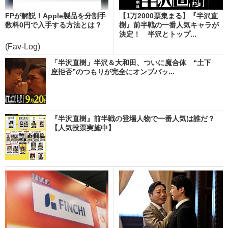
FPが解説！Apple製品を分割手
【1万2000票集まる】『半沢直
数料0円で入手する方法とは？
樹』前半戦の一番人気キャラが
決定！ 半沢とトップ...
(Fav-Log)
「半沢直樹」半沢＆大和田、ついに魔合体 “土下
座拒否”のつもりが完全にオンブバッ...
『半沢直樹』前半戦の登場人物で一番人気は誰だ？
【人気投票実施中】