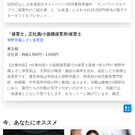
話対応なし お友達紹介キャンペーン2026夏秋実施中 「マンパワーグルー
プでご就業中のご紹介者」と「お友達」にそれぞれ10,000円相当の電子マ
ネーギフトをプレゼント...
「保育士」正社員/小規模保育所/保育士
簡野学園ふぞく保育室
東京都
正社員：時給1,500円～1,650円
【仕事内容】<仕事内容> 小規模保育園での保育士業務 <求人PR> 簡野学
園ふぞく保育室は、大田区が職員・施設の基準を定め、認定した小規模な
保育所です。運営母体は学校法人簡野学園で、同系列の幼児教育専門学
校・幼稚園・中学高等学校が同じ敷地にあります。当園は建物の1階部分
にあり、園児たちの行動が見守りやすいのがポイントです。 当園では、
「保護者とともに子育てをします」をモットーに掲げています。園児...
今、あなたにオススメ