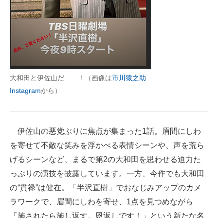
大和田と伊佐山だ……！（画像は
市川猿之助
Instagram
から）
伊佐山の悪党ぶりに焦点が集まった1話。眉間にしわ
を寄せて不敵な笑みを浮かべる表情シーンや、声を荒ら
げるシーンなど、まるで第2の大和田を思わせる迫力た
っぷりの演技を披露しています。一方、今作でも大和田
の“貫禄”は健在。「半沢直樹」でおなじみアップのカメ
ラワークで、眉間にしわを寄せ、1点を見つめながら
「施されたら施し返す。恩返しです！」という新たな名