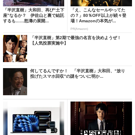
「半沢直樹」大和田、再び“土下
「え、こんなセールやってた
座”なるか？ 伊佐山と裏で結託
の？」80％OFF以上が続々登
するも……怒濤の展開...
場！Amazonの本気が...
PR(Amazon)
「半沢直樹」第2期で最強の名言を決めようぜ！
【人気投票実施中】
何してるんですか！ 「半沢直樹」大和田、“放り
投げたスマホ回収”の謎をついに明か...