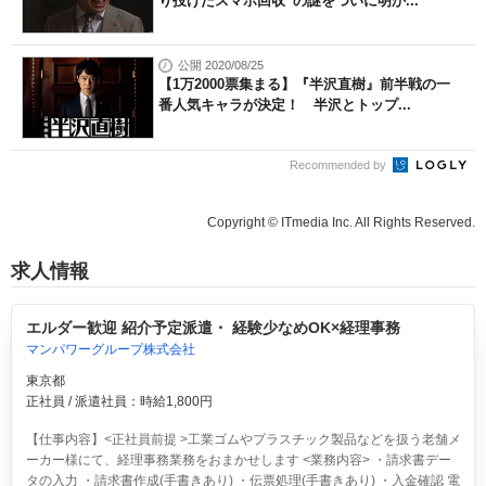
り投げたスマホ回収”の謎をついに明か...
公開 2020/08/25
【1万2000票集まる】『半沢直樹』前半戦の一
番人気キャラが決定！ 半沢とトップ...
Recommended by
Copyright © ITmedia Inc. All Rights Reserved.
求人情報
エルダー歓迎 紹介予定派遣・ 経験少なめOK×経理事務
マンパワーグループ株式会社
東京都
正社員 / 派遣社員：時給1,800円
【仕事内容】<正社員前提 >工業ゴムやプラスチック製品などを扱う老舗メ
ーカー様にて、経理事務業務をおまかせします <業務内容> ・請求書デー
タの入力 ・請求書作成(手書きあり) ・伝票処理(手書きあり) ・入金確認 電