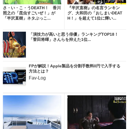
さ・い・こ・うDEATH！ 香川
『半沢直樹』の名言ランキン
照之の「昆虫すごいぜ！」が
グ、大和田の「おしまいDEAT
「半沢直樹」ネタぶっこ...
H！」を超えて1位に輝い...
「演技力が高いと思う俳優」ランキングTOP18！
「菅田将暉」さんらを抑えた1位...
FPが解説！Apple製品を分割手数料0円で入手する
方法とは？
Fav-Log