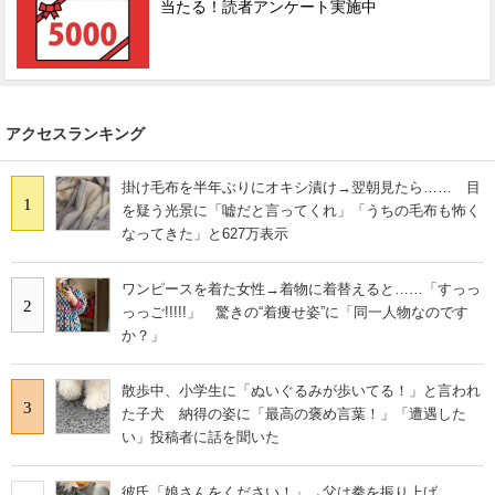
当たる！読者アンケート実施中
アクセスランキング
掛け毛布を半年ぶりにオキシ漬け→翌朝見たら…… 目
1
を疑う光景に「嘘だと言ってくれ」「うちの毛布も怖く
なってきた」と627万表示
ワンピースを着た女性→着物に着替えると……「すっっ
2
っっご!!!!!」 驚きの“着痩せ姿”に「同一人物なのです
か？」
散歩中、小学生に「ぬいぐるみが歩いてる！」と言われ
3
た子犬 納得の姿に「最高の褒め言葉！」「遭遇した
い」投稿者に話を聞いた
彼氏「娘さんをください！」→父は拳を振り上げ