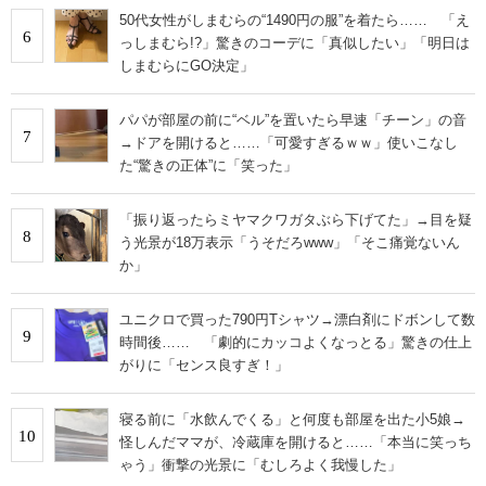
50代女性がしまむらの“1490円の服”を着たら…… 「え
6
っしまむら!?」驚きのコーデに「真似したい」「明日は
しまむらにGO決定」
パパが部屋の前に“ベル”を置いたら早速「チーン」の音
7
→ドアを開けると……「可愛すぎるｗｗ」使いこなし
た“驚きの正体”に「笑った」
「振り返ったらミヤマクワガタぶら下げてた」→目を疑
8
う光景が18万表示「うそだろwww」「そこ痛覚ないん
か」
ユニクロで買った790円Tシャツ→漂白剤にドボンして数
9
時間後…… 「劇的にカッコよくなっとる」驚きの仕上
がりに「センス良すぎ！」
寝る前に「水飲んでくる」と何度も部屋を出た小5娘→
10
怪しんだママが、冷蔵庫を開けると……「本当に笑っち
ゃう」衝撃の光景に「むしろよく我慢した」