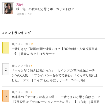
実施中
唯一無二の歌声だと思うボーカリストは？
回答数：8169
コメントランキング
コメント数：
21
1
一番好きな「韓国の男性俳優」は？【2026年版・人気投票実施
中】 | 芸能人 ねとらぼリサーチ
コメント数：
7
2
「もっと早く買えば良かった」 カインズの“車内遮光カーテ
ン”が大人気 「プライバシーも保てて安心」「ぐっすり眠れま
した」（2/2） | ライフ ねとらぼリサーチ：2ページ目
コメント数：
7
3
兵庫県の「ケーキ」の名店10選！ 一番うまいと思う店はどこ？
【7月12日は「デコレーションケーキの日」！】（2/4） | 兵庫県