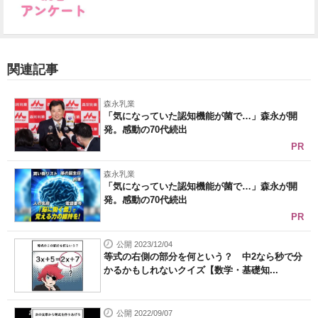
関連記事
森永乳業
「気になっていた認知機能が菌で…」森永が開
発。感動の70代続出
PR
森永乳業
「気になっていた認知機能が菌で…」森永が開
発。感動の70代続出
PR
公開 2023/12/04
等式の右側の部分を何という？ 中2なら秒で分
かるかもしれないクイズ【数学・基礎知...
公開 2022/09/07