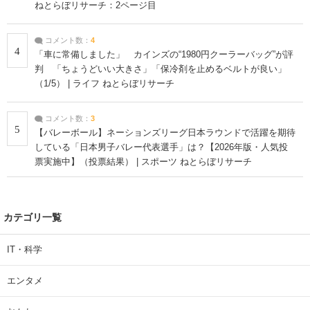
ねとらぼリサーチ：2ページ目
コメント数：
4
4
「車に常備しました」 カインズの“1980円クーラーバッグ”が評
判 「ちょうどいい大きさ」「保冷剤を止めるベルトが良い」
（1/5） | ライフ ねとらぼリサーチ
コメント数：
3
5
【バレーボール】ネーションズリーグ日本ラウンドで活躍を期待
している「日本男子バレー代表選手」は？【2026年版・人気投
票実施中】（投票結果） | スポーツ ねとらぼリサーチ
カテゴリ一覧
IT・科学
エンタメ