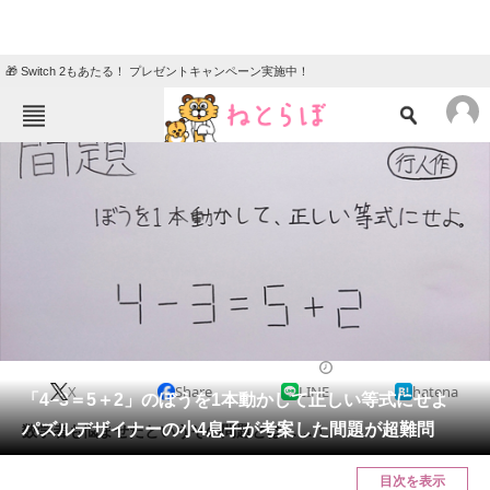
🎁 Switch 2もあたる！ プレゼントキャンペーン実施中！
ねとらぼメニュー
TOP
ニュース
エンタメ
クイズ
グルメ
地域
住まい
教育・育児
動物
リサーチ
2020/07/23 16:35（公開）
X
Share
LINE
hatena
会員記事
「4−3＝5＋2」のぼうを1本動かして正しい等式にせよ
パズルデザイナーの小4息子が考案した間題が超難問
数学者も悩ませたというその問題とは……！
メディア
目次を表示
注目記事を集めた総合ページ