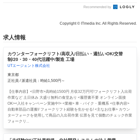
Recommended by
Copyright © ITmedia Inc. All Rights Reserved.
求人情報
カウンターフォークリフト/高収入/日払い・週払いOK/交替
制/20・30・40代活躍中/製造 工場
UTエージェント株式会社
東京都
正社員 / 派遣社員：時給1,500円～
【仕事内容】<日野市>高時給1500円 月収32万円可!フォークリフト入出荷
作業など 土日休み 大盛り無料の食堂あり <履歴書不要 オンライン面接
OK><入社キャンペーン実施中!> <業種> 車・バイク・重機系 <仕事内容>
自動車部品の運搬!/ フォークリフト経験を生かせる! <主なお仕事> カウン
ターフォークを使用して商品の入出荷作業 伝票を見て個数のチェック作業
フォークリ...