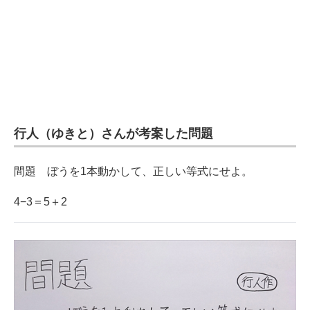
企業向けIT製品の総合サイト
IT製品の技術・比較・事例
製造業のIT導入・活用を支援
モノづくり技術者専門サイト
行人（ゆきと）さんが考案した問題
エレクトロニクス専門サイト
電子設計の基本と応用
間題 ぼうを1本動かして、正しい等式にせよ。
エネルギーの専門メディア
4−3＝5＋2
建設×テクノロジーの最前線
ちょっと気になるネットの話題