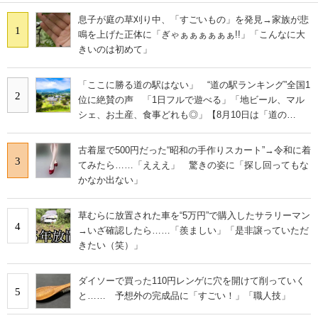
息子が庭の草刈り中、「すごいもの」を発見→家族が悲
1
鳴を上げた正体に「ぎゃぁぁぁぁぁぁ!!」「こんなに大
きいのは初めて」
「ここに勝る道の駅はない」 “道の駅ランキング”全国1
2
位に絶賛の声 「1日フルで遊べる」「地ビール、マル
シェ、お土産、食事どれも◎」【8月10日は「道の
日」！】
古着屋で500円だった“昭和の手作りスカート”→令和に着
3
てみたら……「えええ」 驚きの姿に「探し回ってもな
かなか出ない」
草むらに放置された車を“5万円”で購入したサラリーマン
4
→いざ確認したら……「羨ましい」「是非譲っていただ
きたい（笑）」
ダイソーで買った110円レンゲに穴を開けて削っていく
5
と…… 予想外の完成品に「すごい！」「職人技」