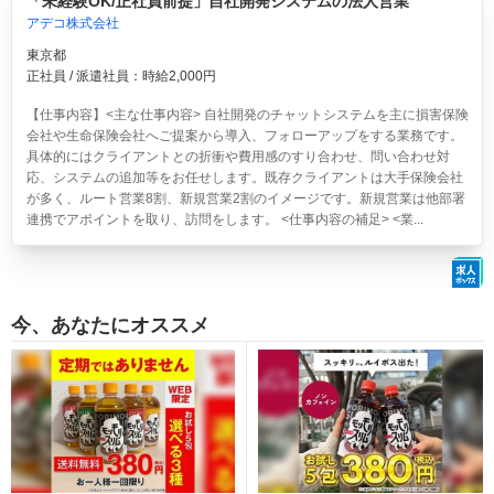
「未経験OK/正社員前提」自社開発システムの法人営業
アデコ株式会社
東京都
正社員 / 派遣社員：時給2,000円
【仕事内容】<主な仕事内容> 自社開発のチャットシステムを主に損害保険
会社や生命保険会社へご提案から導入、フォローアップをする業務です。
具体的にはクライアントとの折衝や費用感のすり合わせ、問い合わせ対
応、システムの追加等をお任せします。既存クライアントは大手保険会社
が多く、ルート営業8割、新規営業2割のイメージです。新規営業は他部署
連携でアポイントを取り、訪問をします。 <仕事内容の補足> <業...
今、あなたにオススメ