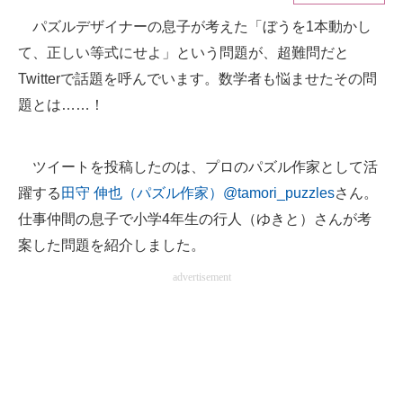
パズルデザイナーの息子が考えた「ぼうを1本動かし
ITの今と未来を見通す
て、正しい等式にせよ」という問題が、超難問だと
スマホと通信の最新トレンド
Twitterで話題を呼んでいます。数学者も悩ませたその問
題とは……！
進化するPCとデバイスの未来
好きが集まる 比べて選べる
ツイートを投稿したのは、プロのパズル作家として活
躍する
田守 伸也（パズル作家）@tamori_puzzles
さん。
ビジネスと働き方のヒント
仕事仲間の息子で小学4年生の行人（ゆきと）さんが考
AI活用のいまが分かる
案した問題を紹介しました。
企業ITのトレンドを詳説
advertisement
経営リーダーのコミュニティ
マーケ×ITの今がよく分かる
ITエンジニア向け専門サイト