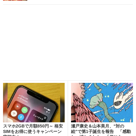
スマホ2GBで月額850円～ 格安
瀬戸康史＆山本美月、“対の
SIMをお得に使うキャンペーン
絵”で第1子誕生を報告 「感動