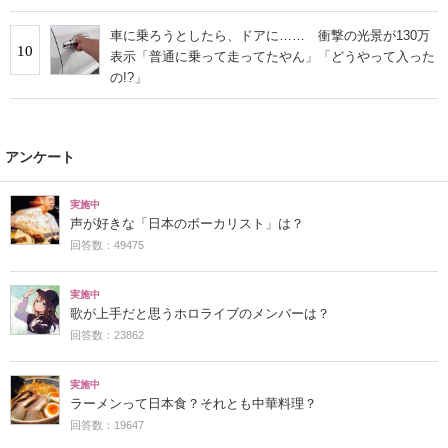
る」
車に乗ろうとしたら、ドアに…… 衝撃の光景が130万
10
表示「普通に乗って走ってたやん」「どうやって入った
の!?」
アンケート
実施中
声が好きな「日本のボーカリスト」は？
回答数：49475
実施中
歌が上手だと思うホロライブのメンバーは？
回答数：23862
実施中
ラーメンって日本食？それとも中華料理？
回答数：19647