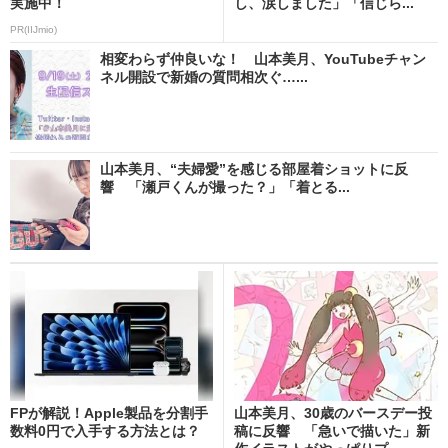
実施中！
し、涙しました」「信じら...
PR(IIJmio)
相変わらず仲良いな！ 山本美月、YouTubeチャン
ネル開設で新婚の質問相次ぐ…...
山本美月、“夫婦愛”を感じる部屋着ショットに反
響 「瀬戸くんが撮った？」「着とる...
FPが解説！Apple製品を分割手
山本美月、30歳のバースデー投
数料0円で入手する方法とは？
稿に反響 「急いで描いた」新