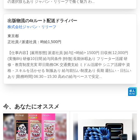
の選択肢もあり ジャパン・リリーフで働く魅力 わ...
出版物流の4tルート配送ドライバー
株式会社ジャパン・リリーフ
東京都
正社員 / 派遣社員：時給1,500円
【仕事内容】[雇用形態] 派遣社員 [給与] <時給> 1500円 日収例:12,000円
(実働8h) 研修10日間:給与同条件 [特徴] 長期休暇あり フリーター活躍 研
修・教育制度充実 即日勤務OK 交通費支給 ミドル活躍中 シニア活躍中 資
格・スキルを活かせる 制服あり 給与前払い制度あり 長期 週払い・日払い
あり [勤務時間] 06:30～15:30 高めの給与ベースで安定...
今、あなたにオススメ