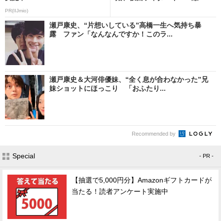
PR(IIJmio)
瀬戸康史、“片想いしている”高橋一生へ気持ち暴
露 ファン「なんなんですか！このラ...
瀬戸康史＆大河俳優妹、“全く息が合わなかった”兄
妹ショットにほっこり 「おふたり...
Recommended by
Special
- PR -
【抽選で5,000円分】Amazonギフトカードが
当たる！読者アンケート実施中