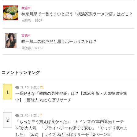
実施中
神奈川県で一番うまいと思う「横浜家系ラーメン店」はどこ？
回答数：8507
実施中
唯一無二の歌声だと思うボーカリストは？
回答数：8085
コメントランキング
コメント数：
21
1
一番好きな「韓国の男性俳優」は？【2026年版・人気投票実施
中】 | 芸能人 ねとらぼリサーチ
コメント数：
7
2
「もっと早く買えば良かった」 カインズの“車内遮光カーテ
ン”が大人気 「プライバシーも保てて安心」「ぐっすり眠れま
した」（2/2） | ライフ ねとらぼリサーチ：2ページ目