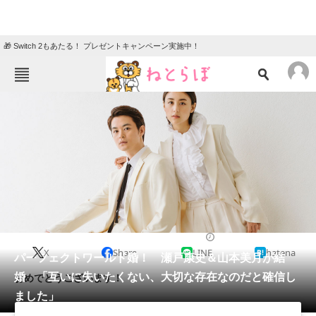
🎁 Switch 2もあたる！ プレゼントキャンペーン実施中！
ねとらぼメニュー
TOP
ニュース
エンタメ
クイズ
グルメ
地域
住まい
教育・育児
動物
リサーチ
2020/08/07 18:28（公開）
X
Share
LINE
hatena
会員記事
パーフェクトワールド婚！ 瀬戸康史＆山本美月が結
婚 「互いに失いたくない、大切な存在なのだと確信し
おめでとうございます！
メディア
ました」
注目記事を集めた総合ページ