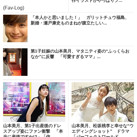
作イラストがやっぱりプ...
(Fav-Log)
「本人かと思いました！」 ガリットチュウ福島、
新婚・瀬戸康史ものまねが腹立たしい...
第1子妊娠の山本美月、マタニティ姿の“ふっくらお
なか”に反響 「可愛すぎるママ」...
山本美月、第1子出産後のドレ
山本美月、松坂桃李と幸せな“ウ
スアップ姿にファン衝撃 「本
エディングショット” ドラマ
当に産後ですか!?」「信...
「パーフェクトワールド...