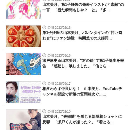
山本美月、第1子妊娠の発表イラストが“素敵”の
一言 「観た瞬間もしや？ と」「多...
公開 2023/02/16
第1子妊娠の山本美月、バレンタインの“甘い匂
わせ”にファン沸騰 時間差での夫婦同...
公開 2023/05/16
瀬戸康史＆山本美月、“対の絵”で第1子誕生を報
告 「感動し、涙しました」「信じら...
公開 2020/09/17
相変わらず仲良いな！ 山本美月、YouTubeチ
ャンネル開設で新婚の質問相次ぐ…...
公開 2022/02/10
山本美月、“夫婦愛”を感じる部屋着ショットに
反響 「瀬戸くんが撮った？」「着とる...