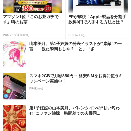
アマゾン1位「このお茶ガチで
FPが解説！Apple製品を分割手
す」噂のお茶
数料0円で入手する方法とは？
PR(ハーブ健康本舗)
PR(Fav-Log)
山本美月、第1子妊娠の発表イラストが“素敵”の一
言 「観た瞬間もしや？ と」「多...
スマホ2GBで月額850円～ 格安SIMをお得に使うキ
ャンペーン実施中！
PR(IIJmio)
第1子妊娠の山本美月、バレンタインの“甘い匂わ
せ”にファン沸騰 時間差での夫婦同...