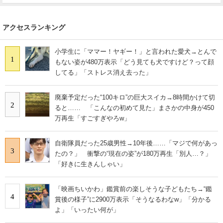
アクセスランキング
小学生に「ママー！ヤギー！」と言われた愛犬→とんで
1
もない姿が480万表示「どう見ても犬ですけど？って顔
してる」「ストレス消え去った」
廃棄予定だった“100キロ”の巨大スイカ→8時間かけて切
2
ると…… 「こんなの初めて見た」まさかの中身が450
万再生「すごすぎやろw」
自衛隊員だった25歳男性→10年後……「マジで何があっ
3
たの？」 衝撃の“現在の姿”が180万再生「別人…？」
「好きに生きんしゃい」
「映画ちいかわ」鑑賞前の楽しそうな子どもたち→“鑑
4
賞後の様子”に2900万表示「そうなるわなw」「分かる
よ」「いったい何が」