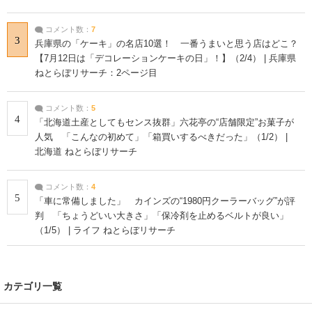
コメント数：
7
3
兵庫県の「ケーキ」の名店10選！ 一番うまいと思う店はどこ？
【7月12日は「デコレーションケーキの日」！】（2/4） | 兵庫県
ねとらぼリサーチ：2ページ目
コメント数：
5
4
「北海道土産としてもセンス抜群」六花亭の“店舗限定”お菓子が
人気 「こんなの初めて」「箱買いするべきだった」（1/2） |
北海道 ねとらぼリサーチ
コメント数：
4
5
「車に常備しました」 カインズの“1980円クーラーバッグ”が評
判 「ちょうどいい大きさ」「保冷剤を止めるベルトが良い」
（1/5） | ライフ ねとらぼリサーチ
カテゴリ一覧