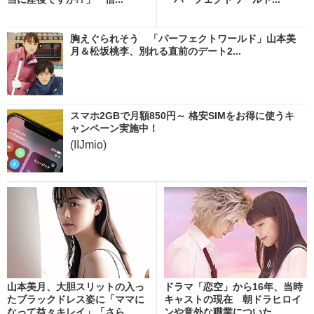
胸えぐられそう 「パーフェクトワールド」山本美
月＆松坂桃李、別れる直前のデート2...
スマホ2GBで月額850円～ 格安SIMをお得に使うキ
ャンペーン実施中！
(IIJmio)
山本美月、大胆スリットの入っ
ドラマ「恋空」から16年、当時
たブラックドレス姿に「ママに
キャストの現在 朝ドラヒロイ
なって益々キレイ」「さら...
ンや意外な職業についた...