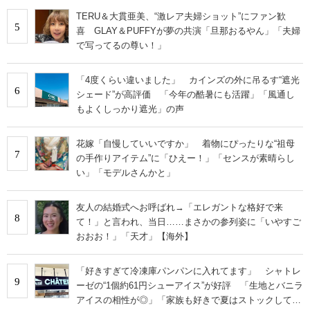
TERU＆大貫亜美、“激レア夫婦ショット”にファン歓
5
喜 GLAY＆PUFFYが夢の共演「旦那おるやん」「夫婦
で写ってるの尊い！」
「4度くらい違いました」 カインズの外に吊るす“遮光
6
シェード”が高評価 「今年の酷暑にも活躍」「風通し
もよくしっかり遮光」の声
花嫁「自慢していいですか」 着物にぴったりな“祖母
7
の手作りアイテム”に「ひえー！」「センスが素晴らし
い」「モデルさんかと」
友人の結婚式へお呼ばれ→「エレガントな格好で来
8
て！」と言われ、当日……まさかの参列姿に「いやすご
おおお！」「天才」【海外】
「好きすぎて冷凍庫パンパンに入れてます」 シャトレ
9
ーゼの“1個約61円シューアイス”が好評 「生地とバニラ
アイスの相性が◎」「家族も好きで夏はストックして