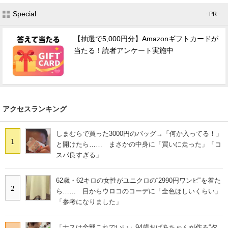
Special
- PR -
【抽選で5,000円分】Amazonギフトカードが
当たる！読者アンケート実施中
アクセスランキング
しまむらで買った3000円のバッグ→「何か入ってる！」
1
と開けたら…… まさかの中身に「買いに走った」「コ
スパ良すぎる」
62歳・62キロの女性がユニクロの“2990円ワンピ”を着た
2
ら…… 目からウロコのコーデに「全色ほしいくらい」
「参考になりました」
「ナスは全部これでいい」94歳おばあちゃんが作る“夕