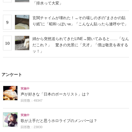
「排水って大変」
玄関チャイムが壊れた！→その場しのぎの“まさかの貼
9
り紙”に「昭和っぽいw」「こんなん貼ったら連呼やで」
姉から突然送られてきたLINE→開いてみると……「なん
10
だこれ？」 驚きの光景に「天才」「僕は敬意を表する
ッ！」
アンケート
実施中
声が好きな「日本のボーカリスト」は？
回答数：49347
実施中
歌が上手だと思うホロライブのメンバーは？
回答数：23830