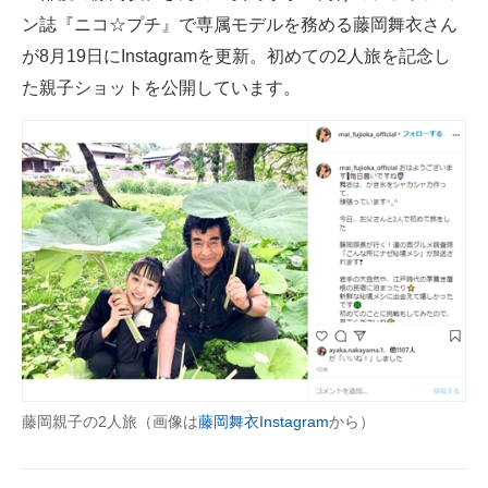
ン誌『ニコ☆プチ』で専属モデルを務める藤岡舞衣さん
ITの今と未来を見通す
が8月19日にInstagramを更新。初めての2人旅を記念し
た親子ショットを公開しています。
スマホと通信の最新トレンド
進化するPCとデバイスの未来
好きが集まる 比べて選べる
ビジネスと働き方のヒント
AI活用のいまが分かる
企業ITのトレンドを詳説
経営リーダーのコミュニティ
マーケ×ITの今がよく分かる
藤岡親子の2人旅（画像は
藤岡舞衣Instagram
から）
ITエンジニア向け専門サイト