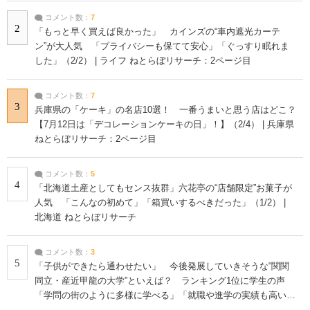
コメント数：
7
2
「もっと早く買えば良かった」 カインズの“車内遮光カーテ
ン”が大人気 「プライバシーも保てて安心」「ぐっすり眠れま
した」（2/2） | ライフ ねとらぼリサーチ：2ページ目
コメント数：
7
3
兵庫県の「ケーキ」の名店10選！ 一番うまいと思う店はどこ？
【7月12日は「デコレーションケーキの日」！】（2/4） | 兵庫県
ねとらぼリサーチ：2ページ目
コメント数：
5
4
「北海道土産としてもセンス抜群」六花亭の“店舗限定”お菓子が
人気 「こんなの初めて」「箱買いするべきだった」（1/2） |
北海道 ねとらぼリサーチ
コメント数：
3
5
「子供ができたら通わせたい」 今後発展していきそうな“関関
同立・産近甲龍の大学”といえば？ ランキング1位に学生の声
「学問の街のように多様に学べる」「就職や進学の実績も高い」
| 大学 ねとらぼリサーチ