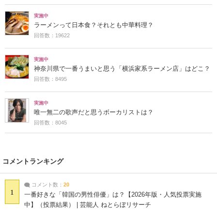
実施中
ラーメンって日本食？それとも中華料理？
回答数：19622
実施中
神奈川県で一番うまいと思う「横浜家系ラーメン店」はどこ？
回答数：8495
実施中
唯一無二の歌声だと思うボーカリストは？
回答数：8045
コメントランキング
コメント数：
20
1
一番好きな「韓国の男性俳優」は？【2026年版・人気投票実施
中】（投票結果） | 芸能人 ねとらぼリサーチ