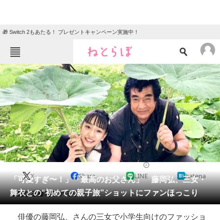
🎁 Switch 2もあたる！ プレゼントキャンペーン実施中！
ねとらぼメニュー
TOP
ニュース
エンタメ
クイズ
グルメ
地域
住まい
教育・育児
動物
リサーチ
2020/08/20 18:31（公開）
X
Share
LINE
hatena
会員記事
「可愛すぎ〜！」「最高のお父さん」 藤岡弘、三女・
舞衣との“初めての親子旅”ショットにファンほっこり
華麗なる藤岡ファミリー。
メディア
俳優の藤岡弘、さんの三女で小学生向けのファッショ
注目記事を集めた総合ページ