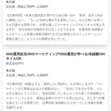
東京都
正社員：時給1,700円～2,300円
【仕事内容】<未来の選択肢を増やすための第一歩!> 「将来、自分で何か
に挑戦したい」 「もっと自由な働き方を実現したい」 そんな想いを持つ
方を応援する環境です。 仕事を通じてマーケティングやビジネスの考え方
を学び、 自分自身の可能性を広げることができます。 仕事内容 未経験か
らスタートした先輩が多数活躍中! まずはお客様とのコミュニケーション
業務を通じて、ビジネスの基礎を学んでいた...
SNS運用担当/SNSマーケティング/SNS運用が学べる/未経験OK/
ネイルOK
株式会社FFU
東京都
正社員：時給1,700円～2,300円
【仕事内容】<経験よりも「成長したい気持ち」を大切にします!> 「マー
ケティングに興味はあるけど経験がない」 「自分にできるか不安」 そん
な方も安心してください。 現在活躍しているスタッフの多くが未経験から
スタートしています。 最初は先輩のサポートを受けながら、少しずつ仕事
を覚えていける環境です。 仕事内容 未経験からスタートした先輩が多数
活躍中! まず...