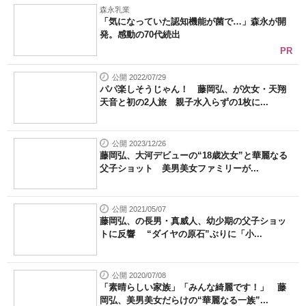
森永乳業
「気になっていた認知機能が菌で…」森永が開
発。感動の70代続出
PR
公開 2022/07/29
パパ楽しそうじゃん！ 藤岡弘、が次女・天翔
天音と初の2人旅 親子水入らずの1枚に...
公開 2023/12/26
藤岡弘、大河デビューの“18歳次女”と華麗なる
父子ショット 美男美女ファミリーが...
公開 2021/05/07
藤岡弘、の長男・真威人、幼少期の父子ショッ
トに反響 “ダイヤの原石”ぶりに「小...
公開 2020/07/08
「素晴らしい家族」「みんな綺麗です！」 藤
岡弘、美男美女だらけの“華麗なる一族”...