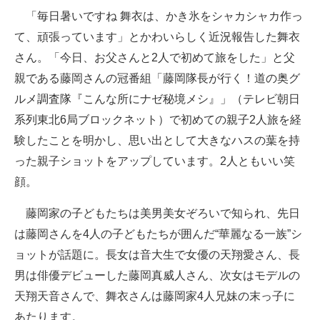
「毎日暑いですね 舞衣は、かき氷をシャカシャカ作っ
企業向けIT製品の総合サイト
て、頑張っています」とかわいらしく近況報告した舞衣
IT製品の技術・比較・事例
さん。「今日、お父さんと2人で初めて旅をした」と父
親である藤岡さんの冠番組「藤岡隊長が行く！道の奥グ
製造業のIT導入・活用を支援
ルメ調査隊『こんな所にナゼ秘境メシ』」（テレビ朝日
モノづくり技術者専門サイト
系列東北6局ブロックネット）で初めての親子2人旅を経
験したことを明かし、思い出として大きなハスの葉を持
エレクトロニクス専門サイト
った親子ショットをアップしています。2人ともいい笑
電子設計の基本と応用
顔。
エネルギーの専門メディア
藤岡家の子どもたちは美男美女ぞろいで知られ、先日
建設×テクノロジーの最前線
は藤岡さんを4人の子どもたちが囲んだ“華麗なる一族”シ
ョットが話題に。長女は音大生で女優の天翔愛さん、長
ちょっと気になるネットの話題
男は俳優デビューした藤岡真威人さん、次女はモデルの
天翔天音さんで、舞衣さんは藤岡家4人兄妹の末っ子に
あたります。