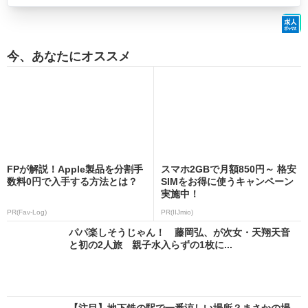
今、あなたにオススメ
FPが解説！Apple製品を分割手
スマホ2GBで月額850円～ 格安
数料0円で入手する方法とは？
SIMをお得に使うキャンペーン
実施中！
PR(Fav-Log)
PR(IIJmio)
パパ楽しそうじゃん！ 藤岡弘、が次女・天翔天音
と初の2人旅 親子水入らずの1枚に...
【注目】地下鉄の駅で一番涼しい場所？まさかの場