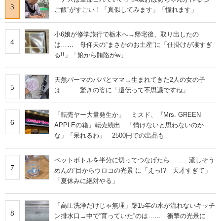
3
ご飯”がすごい！「真似してみます」「憧れます」
小6娘が修学旅行で栃木へ→帰宅後、取り出したの
4
は…… 母仰天の“まさかのお土産”に「仕掛けが凄すぎ
る!!」「娘から賄賂がw」
天然パーマのパパとママ→生まれてきた2人の女の子
5
は…… 驚きの姿に「遺伝って不思議ですね」
「転売ヤー大量発生か」 ミスド、『Mrs. GREEN
6
APPLEの箱』転売続出 「情けないと思わないのか
な」「呆れるわ」 2500円での出品も
ペットボトルを半分に切ってつなげたら…… 流しそう
7
めんの“目からウロコの光景”に「えっ!? 天才すぎて」
「夏休みに絶対やる」
「高圧洗浄だけじゃ無理」築15年の水が流れないキッチ
8
ン排水口→中で“育っていた”のは…… 衝撃の光景に