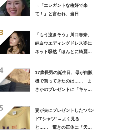
門メディア
建設×テクノロジーの最前線
→「エレガントな格好で来
て！」と言われ、当日……ま
さかの参列姿に「いやすごお
3
おお！」「天才」【海外】
「もう泣きそう」川口春奈、
純白ウエディングドレス姿に
ネット騒然「ほんとに綺麗」
「この笑顔が切なすぎる」
4
17歳長男の誕生日、母が自販
機で買ってきたのは…… ま
さかのプレゼントに「キャー
ーー！！」「2年後に絶対に真
5
似したい」
妻が夫にプレゼントした“バン
ドTシャツ”→よく見る
と…… 驚きの正体に「天
才!!!!」「お金払うから作って