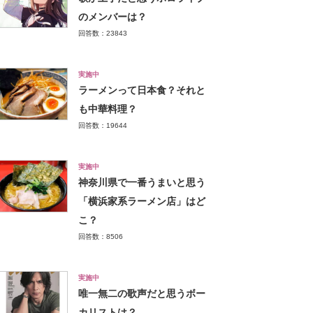
のメンバーは？
回答数：23843
実施中
ラーメンって日本食？それと
も中華料理？
回答数：19644
実施中
神奈川県で一番うまいと思う
「横浜家系ラーメン店」はど
こ？
回答数：8506
実施中
唯一無二の歌声だと思うボー
カリストは？