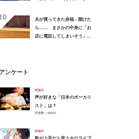
なるわなw」「分かるよ」
10
「いったい何が」
夫が買ってきた赤福→開けた
ら…… まさかの中身に「お
店に電話してしまいそう」
「さすがに初めて見ました
笑」と107万表示
アンケート
実施中
声が好きな「日本のボーカリ
スト」は？
回答数：49461
実施中
歌が上手だと思うホロライブ