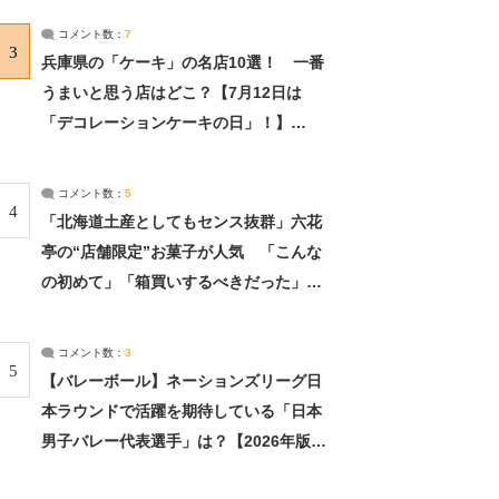
サーチ：2ページ目
コメント数：
7
3
兵庫県の「ケーキ」の名店10選！ 一番
うまいと思う店はどこ？【7月12日は
「デコレーションケーキの日」！】
（2/4） | 兵庫県 ねとらぼリサーチ：2ペ
ージ目
コメント数：
5
4
「北海道土産としてもセンス抜群」六花
亭の“店舗限定”お菓子が人気 「こんな
の初めて」「箱買いするべきだった」
（1/2） | 北海道 ねとらぼリサーチ
コメント数：
3
5
【バレーボール】ネーションズリーグ日
本ラウンドで活躍を期待している「日本
男子バレー代表選手」は？【2026年版・
人気投票実施中】（投票結果） | スポー