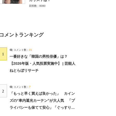
回答数：8080
コメントランキング
コメント数：
21
1
一番好きな「韓国の男性俳優」は？
【2026年版・人気投票実施中】 | 芸能人
ねとらぼリサーチ
コメント数：
7
2
「もっと早く買えば良かった」 カイン
ズの“車内遮光カーテン”が大人気 「プ
ライバシーも保てて安心」「ぐっすり眠
れました」（2/2） | ライフ ねとらぼリ