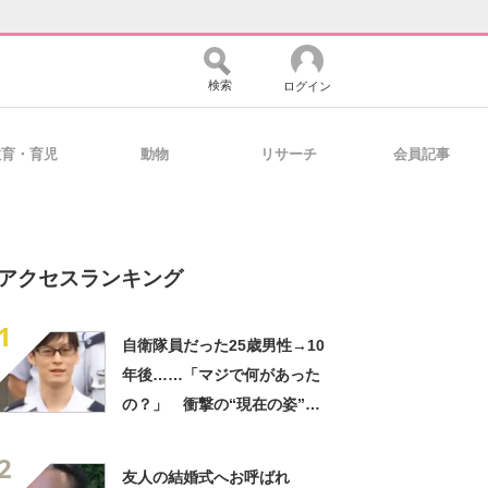
検索
ログイン
教育・育児
動物
リサーチ
会員記事
バイスの未来
好きが集まる 比べて選べる
アクセスランキング
コミュニティ
マーケ×ITの今がよく分かる
1
自衛隊員だった25歳男性→10
年後……「マジで何があった
・活用を支援
の？」 衝撃の“現在の姿”が
180万再生「別人…？」「好
2
きに生きんしゃい」
友人の結婚式へお呼ばれ