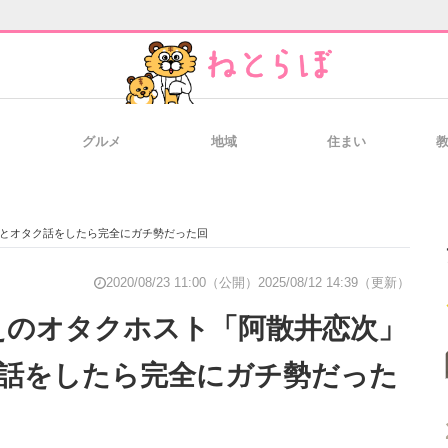
グルメ
地域
住まい
と未来を見通す
スマホと通信の最新トレンド
進化するPCとデ
んとオタク話をしたら完全にガチ勢だった回
のいまが分かる
企業ITのトレンドを詳説
経営リーダーの
2020/08/23 11:00（公開）
2025/08/12 14:39（更新）
えのオタクホスト「阿散井恋次」
話をしたら完全にガチ勢だった
T製品の総合サイト
IT製品の技術・比較・事例
製造業のIT導入