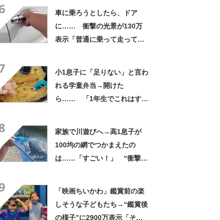
6
ほしいレベル」
車に乗ろうとしたら、ドア
に…… 衝撃の光景が130万
表示「普通に乗って走ってた
やん」「どうやって入った
7
の!?」
小1息子に「足りない」と言わ
れる学童弁当→開けた
ら…… 「1年生でこれはすご
い」まさかの中身に「大ご馳
8
走」「うちの高校生男子より
家族で川遊びへ→高1息子が
多い」
100均の網でつかまえたの
は……「すごい！」 “衝撃の
光景”に「めっちゃ大きい！」
9
「楽しそう」
「映画ちいかわ」鑑賞前の楽
しそうな子どもたち→“鑑賞後
の様子”に2900万表示「そう