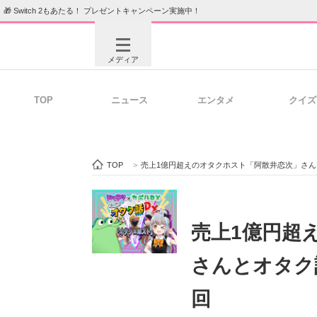
🎁 Switch 2もあたる！ プレゼントキャンペーン実施中！
メディア
TOP
ニュース
エンタメ
クイズ
注目記事を集めた総合ページ
ITの今
TOP
>
売上1億円超えのオタクホスト「阿散井恋次」さ
ビジネスと働き方のヒント
AI活用
売上1億円超
さんとオタク
ITエンジニア向け専門サイト
企業向けI
回