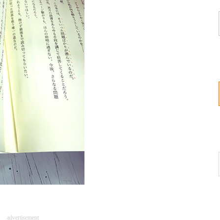
advertisement