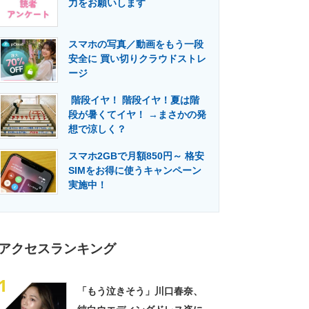
力をお願いします
門メディア
建設×テクノロジーの最前線
スマホの写真／動画をもう一段
安全に 買い切りクラウドストレ
ージ
階段イヤ！ 階段イヤ！夏は階
段が暑くてイヤ！ →まさかの発
想で涼しく？
スマホ2GBで月額850円～ 格安
SIMをお得に使うキャンペーン
実施中！
アクセスランキング
1
「もう泣きそう」川口春奈、