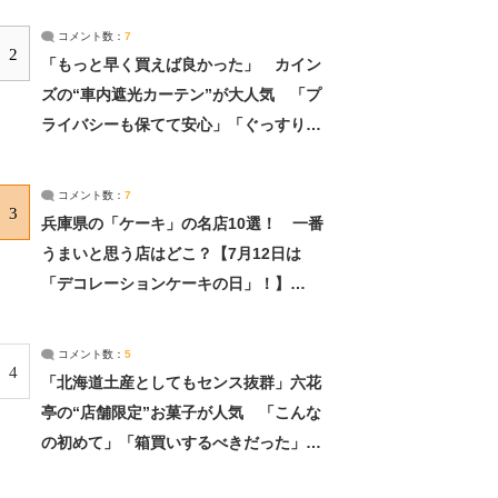
コメント数：
7
2
「もっと早く買えば良かった」 カイン
ズの“車内遮光カーテン”が大人気 「プ
ライバシーも保てて安心」「ぐっすり眠
れました」（2/2） | ライフ ねとらぼリ
サーチ：2ページ目
コメント数：
7
3
兵庫県の「ケーキ」の名店10選！ 一番
うまいと思う店はどこ？【7月12日は
「デコレーションケーキの日」！】
（2/4） | 兵庫県 ねとらぼリサーチ：2ペ
ージ目
コメント数：
5
4
「北海道土産としてもセンス抜群」六花
亭の“店舗限定”お菓子が人気 「こんな
の初めて」「箱買いするべきだった」
（1/2） | 北海道 ねとらぼリサーチ