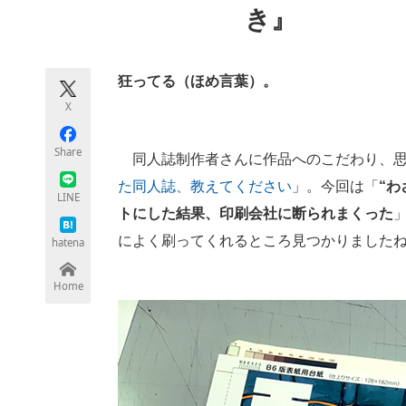
き』
モノづくり技術者専門サイト
エレクトロ
狂ってる（ほめ言葉）。
ちょっと気になるネットの話題
X
Share
同人誌制作者さんに作品へのこだわり、思
た同人誌、教えてください
」。今回は「
“
LINE
トにした結果、印刷会社に断られまくった
によく刷ってくれるところ見つかりました
hatena
Home