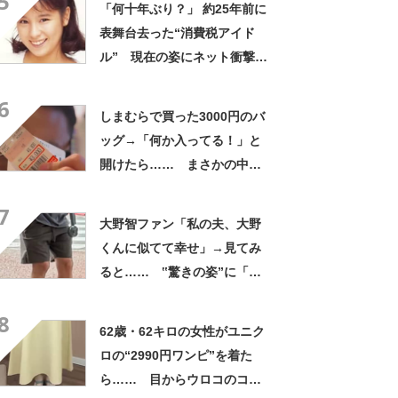
5
「何十年ぶり？」 約25年前に
表舞台去った“消費税アイド
ル” 現在の姿にネット衝撃
「いくつになってもかわい
6
い」「また会えるなんて」
しまむらで買った3000円のバ
ッグ→「何か入ってる！」と
開けたら…… まさかの中身
に「買いに走った」「コスパ
7
良すぎる」
大野智ファン「私の夫、大野
くんに似てて幸せ」→見てみ
ると…… ‟驚きの姿”に「最
高すぎません？」「本物かと
8
思いました！」
62歳・62キロの女性がユニク
ロの“2990円ワンピ”を着た
ら…… 目からウロコのコー