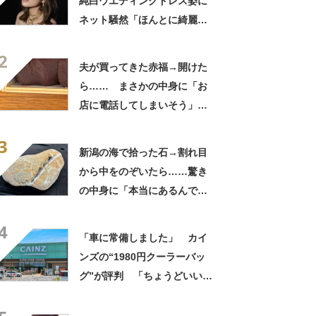
純白ウエディングドレス姿に
ネット騒然「ほんとに綺麗」
「この笑顔が切なすぎる」
2
夫が買ってきた赤福→開けた
ら…… まさかの中身に「お
店に電話してしまいそう」
「さすがに初めて見ました
3
笑」と107万表示
新潟の海で拾った石→割れ目
から中をのぞいたら……驚き
の中身に「本当にあるんです
ね！」「お宝だ」
4
「車に常備しました」 カイ
ンズの“1980円クーラーバッ
グ”が評判 「ちょうどいい大
きさ」「保冷剤を止めるベル
トが良い」