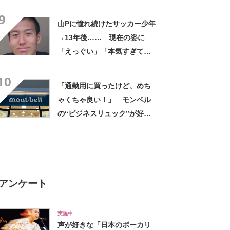
デに「全色ほしいくらい」
9
「参考になりました」
山Pに憧れ続けたサッカー少年
→13年後…… 現在の姿に
「えっぐい」「本気すぎて尊
敬する」と49万再生
10
「通勤用に買ったけど、めち
ゃくちゃ良い！」 モンベル
の“ビジネスリュック”が好
評 「615グラムで軽い」
「たくさん入る」「満員電車
に乗りやすくなった」
アンケート
実施中
声が好きな「日本のボーカリ