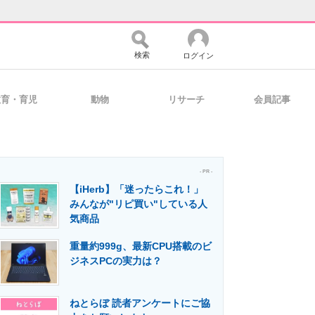
検索
ログイン
教育・育児
動物
リサーチ
会員記事
バイスの未来
好きが集まる 比べて選べる
- PR -
【iHerb】「迷ったらこれ！」
コミュニティ
マーケ×ITの今がよく分かる
みんなが"リピ買い"している人
気商品
重量約999g、最新CPU搭載のビ
・活用を支援
ジネスPCの実力は？
ねとらぼ 読者アンケートにご協