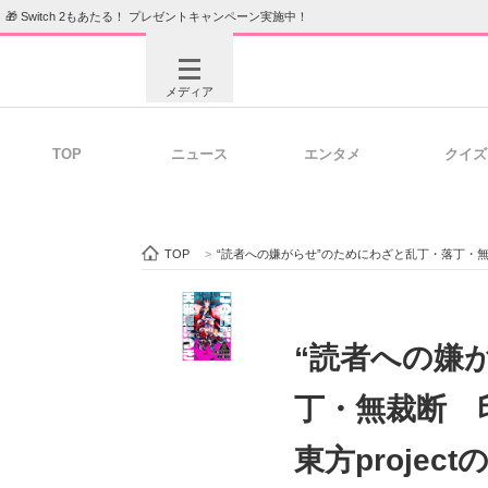
🎁 Switch 2もあたる！ プレゼントキャンペーン実施中！
メディア
TOP
ニュース
エンタメ
クイズ
注目記事を集めた総合ページ
ITの今
TOP
>
“読者への嫌がらせ”のためにわざと乱丁・落丁・無裁
ビジネスと働き方のヒント
AI活用
“読者への嫌
丁・無裁断 
ITエンジニア向け専門サイト
企業向けI
東方proje