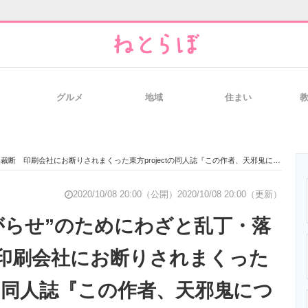
グルメ
地域
住まい
と未来を見通す
スマホと通信の最新トレンド
進化するPCとデ
断 印刷会社にお断りされまくった東方projectの同人誌『この作者、天邪鬼につき』
のいまが分かる
企業ITのトレンドを詳説
経営リーダーの
2020/10/08 20:00（公開）
2020/10/08 20:00（更新）
がらせ”のためにわざと乱丁・落
印刷会社にお断りされまくった
T製品の総合サイト
IT製品の技術・比較・事例
製造業のIT導入
ctの同人誌『この作者、天邪鬼につ