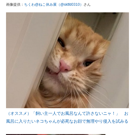
画像提供：
ちくわ@ねこ休み展（@sktfd0310）
さん
（オススメ）「飼い主一人でお風呂なんて許さないニャ！」 お
風呂に入りたいネコちゃんが必死なお顔で無理やり侵入を試みる