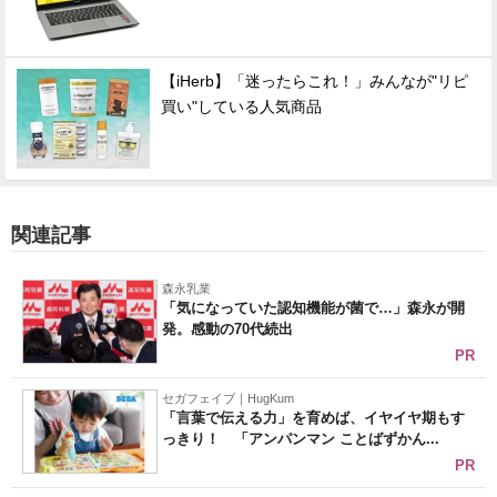
【iHerb】「迷ったらこれ！」みんなが"リピ
買い"している人気商品
関連記事
森永乳業
「気になっていた認知機能が菌で…」森永が開
発。感動の70代続出
PR
セガフェイブ｜HugKum
「言葉で伝える力」を育めば、イヤイヤ期もす
っきり！ 「アンパンマン ことばずかん...
PR