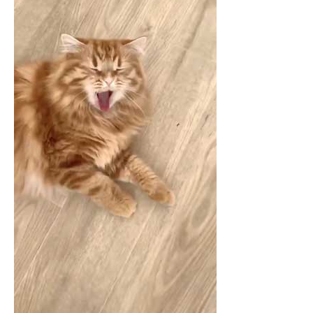
企業向けIT製品の総合サイト
IT製品の技術・比較・事例
製造業のIT導入・活用を支援
モノづくり技術者専門サイト
エレクトロニクス専門サイト
電子設計の基本と応用
エネルギーの専門メディア
建設×テクノロジーの最前線
ちょっと気になるネットの話題