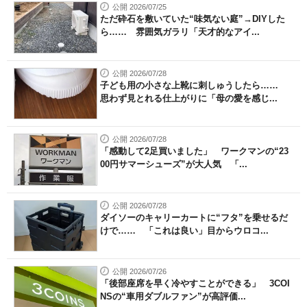
公開 2026/07/25
ただ砕石を敷いていた“味気ない庭”→DIYした
ら…… 雰囲気ガラリ「天才的なアイ...
公開 2026/07/28
子ども用の小さな上靴に刺しゅうしたら……
思わず見とれる仕上がりに「母の愛を感じ...
公開 2026/07/28
「感動して2足買いました」 ワークマンの“23
00円サマーシューズ”が大人気 「...
公開 2026/07/28
ダイソーのキャリーカートに“フタ”を乗せるだ
けで…… 「これは良い」目からウロコ...
公開 2026/07/26
「後部座席を早く冷やすことができる」 3COI
NSの“車用ダブルファン”が高評価...