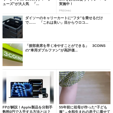
ューズ”が大人気 「...
実施中！
PR(IIJmio)
ダイソーのキャリーカートに“フタ”を乗せるだけ
で…… 「これは良い」目からウロコ...
「後部座席を早く冷やすことができる」 3COINS
の“車用ダブルファン”が高評価...
FPが解説！Apple製品を分割手
55年前に祖母が作った“子ども
数料0円で入手する方法とは？
服”→令和生まれの息子に着せて