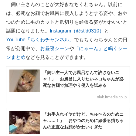
飼い主さんのことが大好きなちくわちゃん。以前に
は、必死なお顔でお風呂に侵入しようとする姿や、おや
つのために毛のカットと爪切りを頑張る姿がかわいいと
話題になりました。
Instagram（@stfd0310）
と
YouTube「ちくわチャンネル」
でもちくわちゃんとの日
常が公開中で、
お昼寝シーン
や
「にゃーん」と鳴くシー
ンまとめ
などを見ることができます。
「飼い主一人でお風呂なんて許さないニ
ャ！」 お風呂に入りたいネコちゃんが必
死なお顔で無理やり侵入を試みる
nlab.itmedia.co.jp
「お手入れイヤだけど、ちゅ〜るのためニ
ャ……！」 おやつのために頑張る猫ちゃ
んの正直なお顔がかわいすぎた