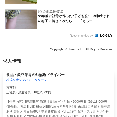
公開 2026/07/28
55年前に祖母が作った“子ども服”→令和生まれ
の息子に着せてみたら……「えっー!...
Recommended by
Copyright © ITmedia Inc. All Rights Reserved.
求人情報
食品・飲料業界の8t配送ドライバー
株式会社ジャパン・リリーフ
東京都
正社員 / 派遣社員：時給2,000円
【仕事内容】[雇用形態] 派遣社員 [給与] <時給> 2000円 日収例:18,500円
(実働8h、残業1h/日) 研修14日間:給与同条件 [特徴] 未経験者活躍 社員登用
あり 高収入 即日勤務OK 交通費支給 ミドル活躍中 資格・スキルを活かせ
る 制服あり 給与前払い制度あり 長期 週払い・日払いあり [勤務時間]