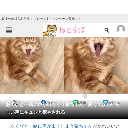
🎁 Switch 2もあたる！ プレゼントキャンペーン実施中！
ねとらぼメニュー
TOP
ニュース
エンタメ
クイズ
グルメ
地域
住まい
教育・育児
動物
リサーチ
2020/09/03 08:30（公開）
X
Share
LINE
hatena
会員記事
あくびと一緒に声が出ちゃう猫ちゃん 高くてかわいら
しい声にキュンと癒やされる
想像を超えてくる声のかわいさ！
メディア
あくびと一緒に声が出てしまう猫ちゃん
がかわいいと
注目記事を集めた総合ページ