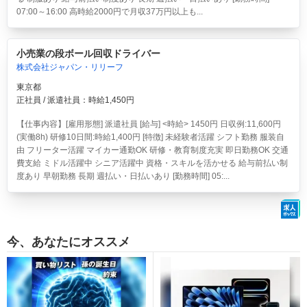
07:00～16:00 高時給2000円で月収37万円以上も...
小売業の段ボール回収ドライバー
株式会社ジャパン・リリーフ
東京都
正社員 / 派遣社員：時給1,450円
【仕事内容】[雇用形態] 派遣社員 [給与] <時給> 1450円 日収例:11,600円
(実働8h) 研修10日間:時給1,400円 [特徴] 未経験者活躍 シフト勤務 服装自
由 フリーター活躍 マイカー通勤OK 研修・教育制度充実 即日勤務OK 交通
費支給 ミドル活躍中 シニア活躍中 資格・スキルを活かせる 給与前払い制
度あり 早朝勤務 長期 週払い・日払いあり [勤務時間] 05:...
今、あなたにオススメ