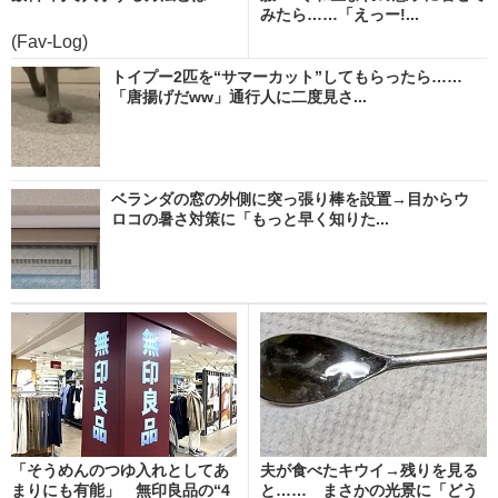
みたら……「えっー!...
(Fav-Log)
トイプー2匹を“サマーカット”してもらったら……
「唐揚げだww」通行人に二度見さ...
ベランダの窓の外側に突っ張り棒を設置→目からウ
ロコの暑さ対策に「もっと早く知りた...
「そうめんのつゆ入れとしてあ
夫が食べたキウイ→残りを見る
まりにも有能」 無印良品の“4
と…… まさかの光景に「どう