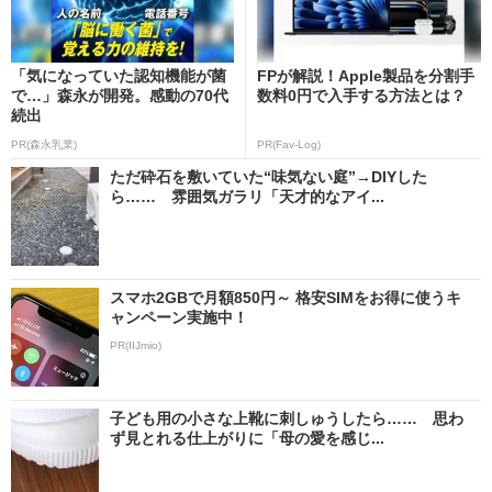
「気になっていた認知機能が菌
FPが解説！Apple製品を分割手
で…」森永が開発。感動の70代
数料0円で入手する方法とは？
続出
PR(森永乳業)
PR(Fav-Log)
ただ砕石を敷いていた“味気ない庭”→DIYした
ら…… 雰囲気ガラリ「天才的なアイ...
スマホ2GBで月額850円～ 格安SIMをお得に使うキ
ャンペーン実施中！
PR(IIJmio)
子ども用の小さな上靴に刺しゅうしたら…… 思わ
ず見とれる仕上がりに「母の愛を感じ...