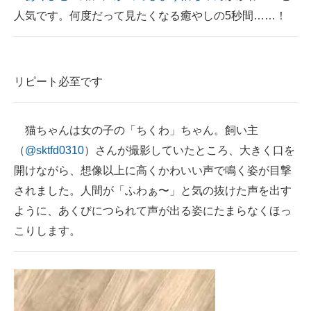
人気です。何度だって見たくなる癒やしの5秒間……！
ITの今と未来を見通す
スマホと通信の最新トレンド
リピート必至です
進化するPCとデバイスの未来
好きが集まる 比べて選べる
猫ちゃんは女の子の「ちくわ」ちゃん。飼い主
ビジネスと働き方のヒント
（
@sktfd0310
）さんが撮影していたところ、大きく口を
開けながら、想像以上に高くかわいい声で鳴く姿が目撃
AI活用のいまが分かる
されました。人間が「ふわぁ〜」と気の抜けた声を出す
企業ITのトレンドを詳説
ように、あくびにつられて声が出る姿にたまらなくほっ
こりします。
経営リーダーのコミュニティ
マーケ×ITの今がよく分かる
ITエンジニア向け専門サイト