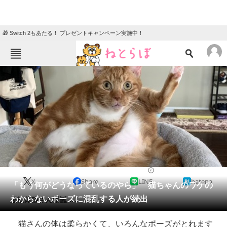
🎁 Switch 2もあたる！ プレゼントキャンペーン実施中！
ねとらぼメニュー
TOP
ニュース
エンタメ
クイズ
グルメ
地域
住まい
教育・育児
動物
リサーチ
2020/09/10 08:30（公開）
X
Share
LINE
hatena
会員記事
「もう何がどうなっているのやら」 猫ちゃんのワケの
わからないポーズに混乱する人が続出
超軟体猫さん爆誕……！
メディア
猫さんの体は柔らかくて、いろんなポーズがとれます
注目記事を集めた総合ページ