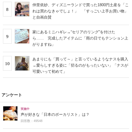
仲里依紗、ディズニーランドで買った1800円土産を「こ
8
れは買わなきゃでしょ！」 「すっごい上手お買い物」
と自画自賛
家にあるミニハギレ→“セリアのリング”を付けた
9
ら…… 完成したアイテムに「雨の日でもテンション上
がりますね」
あまりにも「買って～」と言っているようなナスを購入
10
→愛らしすぎる姿に「切るのがもったいない」「ナスが
可愛いって初めて」
アンケート
実施中
声が好きな「日本のボーカリスト」は？
回答数：49548