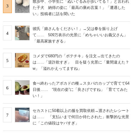
散歩中、小学生に「ぬいぐるみが歩いてる！」と言われ
3
た子犬 納得の姿に「最高の褒め言葉！」「遭遇した
い」投稿者に話を聞いた
彼氏「娘さんをください！」→父は拳を振り上げ
4
て…… 509万表示の光景に「めちゃいいお義父さん」
「最高家族すぎる」
コメダで680円の「ポテチキ」を注文→出てきたの
5
は……「逆詐欺すぎ」 目を疑う光景に「量間違えた？
w」「溢れかえってますね」
食べ終わったアボカドの種→スタバのカップで育てて64
6
日後…… “現在の姿”に「良さげですね」「育ててみた
い！」
セカストに50着以上の服を買取依頼→渡されたレシート
7
は…… 「支払いまで何日か待たされた」衝撃的な光景
に「この値段はヤバすぎ」