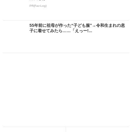
PR(Fav-Log)
55年前に祖母が作った“子ども服”→令和生まれの息
子に着せてみたら……「えっー!...