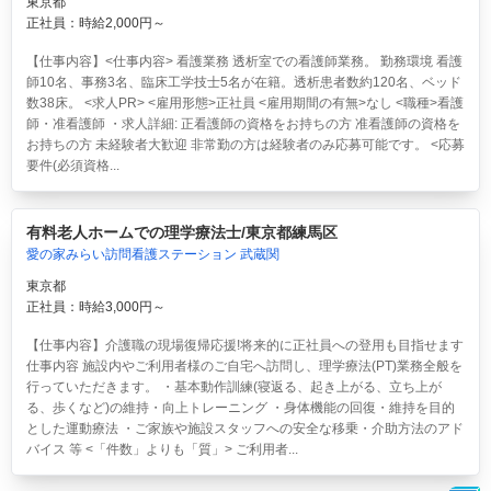
東京都
正社員：時給2,000円～
【仕事内容】<仕事内容> 看護業務 透析室での看護師業務。 勤務環境 看護
師10名、事務3名、臨床工学技士5名が在籍。透析患者数約120名、ベッド
数38床。 <求人PR> <雇用形態>正社員 <雇用期間の有無>なし <職種>看護
師・准看護師 ・求人詳細: 正看護師の資格をお持ちの方 准看護師の資格を
お持ちの方 未経験者大歓迎 非常勤の方は経験者のみ応募可能です。 <応募
要件(必須資格...
有料老人ホームでの理学療法士/東京都練馬区
愛の家みらい訪問看護ステーション 武蔵関
東京都
正社員：時給3,000円～
【仕事内容】介護職の現場復帰応援!将来的に正社員への登用も目指せます
仕事内容 施設内やご利用者様のご自宅へ訪問し、理学療法(PT)業務全般を
行っていただきます。 ・基本動作訓練(寝返る、起き上がる、立ち上が
る、歩くなど)の維持・向上トレーニング ・身体機能の回復・維持を目的
とした運動療法 ・ご家族や施設スタッフへの安全な移乗・介助方法のアド
バイス 等 <「件数」よりも「質」> ご利用者...