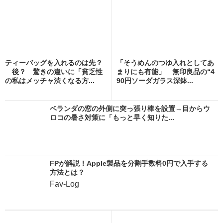
ティーバッグを入れるのは先？
「そうめんのつゆ入れとしてあ
後？ 驚きの違いに「貧乏性
まりにも有能」 無印良品の“4
の私はメッチャ渋くなる方...
90円ソーダガラス深鉢...
ベランダの窓の外側に突っ張り棒を設置→目からウ
ロコの暑さ対策に「もっと早く知りた...
FPが解説！Apple製品を分割手数料0円で入手する
方法とは？
Fav-Log