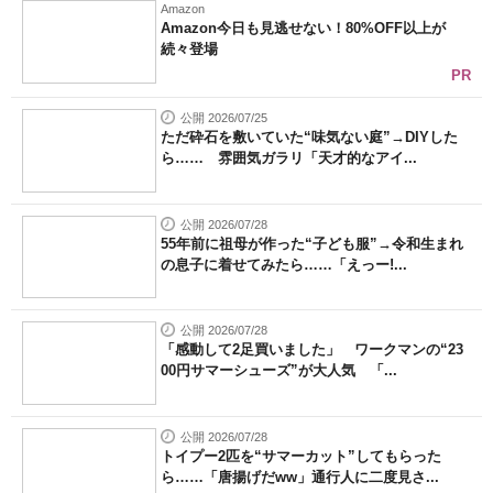
Amazon
Amazon今日も見逃せない！80%OFF以上が
続々登場
PR
公開 2026/07/25
ただ砕石を敷いていた“味気ない庭”→DIYした
ら…… 雰囲気ガラリ「天才的なアイ...
公開 2026/07/28
55年前に祖母が作った“子ども服”→令和生まれ
の息子に着せてみたら……「えっー!...
公開 2026/07/28
「感動して2足買いました」 ワークマンの“23
00円サマーシューズ”が大人気 「...
公開 2026/07/28
トイプー2匹を“サマーカット”してもらった
ら……「唐揚げだww」通行人に二度見さ...