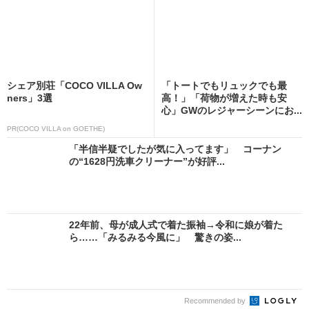
シェア別荘「COCO VILLA Ow
「トートでもリュックでも最
ners」3選
高！」「荷物が増えた時も安
心」GWのレジャーシーンにお...
PR(COCO VILLA on GOETHE)
「半信半疑でしたが気に入ってます」 コーナン
の“1628円洗車クリーナー”が好評...
22年前、母が成人式で着た振袖→令和に娘が着た
ら……「みるみる今風に」 驚きの姿...
Recommended by