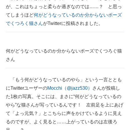
が、これはちょっと柔らか過ぎなのでは……？ と思っ
ITの今と未来を見通す
てしまうほど
何がどうなっているのか分からないポーズ
でくつろく猫さん
がTwitterに投稿されました。
スマホと通信の最新トレンド
進化するPCとデバイスの未来
好きが集まる 比べて選べる
何がどうなっているのか分からないポーズでくつろぐ猫
さん
ビジネスと働き方のヒント
AI活用のいまが分かる
「もう何がどうなっているのやら」という一言ととも
企業ITのトレンドを詳説
にTwitterユーザーの
Mocchi（@jazz530）
さんが投稿し
た1枚の写真。そこには、まさに“何がどうなっているの
経営リーダーのコミュニティ
やら”な猫さんが写っているんです！ 左前足を上にあげ
マーケ×ITの今がよく分かる
て「よっ元気？」とこちらに声をかけているように見え
るのですが、よく見ると……上がっているのは左後ろ
ITエンジニア向け専門サイト