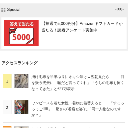
Special
- PR -
【抽選で5,000円分】Amazonギフトカードが
当たる！読者アンケート実施中
アクセスランキング
掛け毛布を半年ぶりにオキシ漬け→翌朝見たら…… 目
1
を疑う光景に「嘘だと言ってくれ」「うちの毛布も怖く
なってきた」と627万表示
ワンピースを着た女性→着物に着替えると……「すっっ
2
っっご!!!!!」 驚きの“着痩せ姿”に「同一人物なのです
か？」