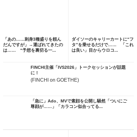
「あの……刺身3種盛りを頼ん
ダイソーのキャリーカートに“フ
だんですが」→運ばれてきたの
タ”を乗せるだけで…… 「これ
は…… “予想を裏切る一...
は良い」目からウロコ...
FINCHI主催「IVS2026」トークセッションが話題
に！
(FINCHI on GOETHE)
「急に」Ado、MVで素顔を公開し騒然「ついにご
尊顔が……」「カラコン似合ってる...