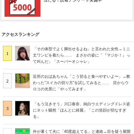
当たる！読者アンケート実施中
アクセスランキング
「その体型でよく脚出せるよね」と言われた女性→ミニ
1
丈ワンピを着たら…… まさかの姿に「『マジか！』っ
て叫んだ」「スーパーオシャレ」
近所のおばあちゃん「こう切ると食べやすいよ〜」→教
2
わった“スイカの切り方”を試してみると…… 目からウ
ロコの光景に「やってみます」
「もう泣きそう」川口春奈、純白ウエディングドレス姿
3
にネット騒然「ほんとに綺麗」「この笑顔が切なすぎ
る」
外が暑くて夫に「40度超えてる」と連絡→目を疑う展開