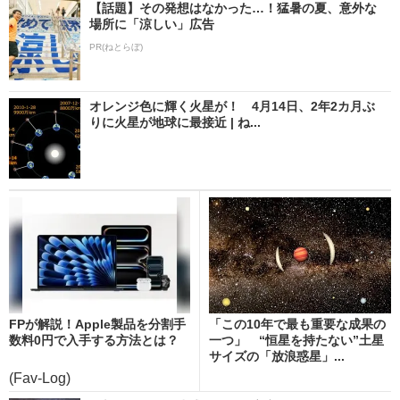
【話題】その発想はなかった…！猛暑の夏、意外な
場所に「涼しい」広告
PR(ねとらぼ)
オレンジ色に輝く火星が！ 4月14日、2年2カ月ぶ
りに火星が地球に最接近 | ね...
FPが解説！Apple製品を分割手
「この10年で最も重要な成果の
数料0円で入手する方法とは？
一つ」 “恒星を持たない”土星
サイズの「放浪惑星」...
(Fav-Log)