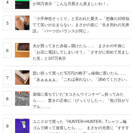
4
が36万表示「こんな旦那さん羨ましいわ！」
「小手伸也そっくり」と言われた愛犬→「想像の10倍似
5
てて笑いが止まらない」まさかの姿に「生き別れの兄弟
説」「パーツのバランスが同じ」
夫が買ってきた赤福→開けたら…… まさかの中身に
6
「お店に電話してしまいそう」「さすがに初めて見まし
た笑」と107万表示
思い切って買った“6万円の椅子”→縁側に置いたら……
7
「あぁぁぁぁ」「これは座れない」「諦めてください」
道端に落ちていた“タコさんウインナー”→拾ってみた
8
ら…… 驚きの正体に「びっくりした～」「焦げ目がリ
アル……」
ユニクロで買った『HUNTER×HUNTER』Tシャツ→輪
9
ゴムで縛って放置したら…… まさかの光景に「すすす