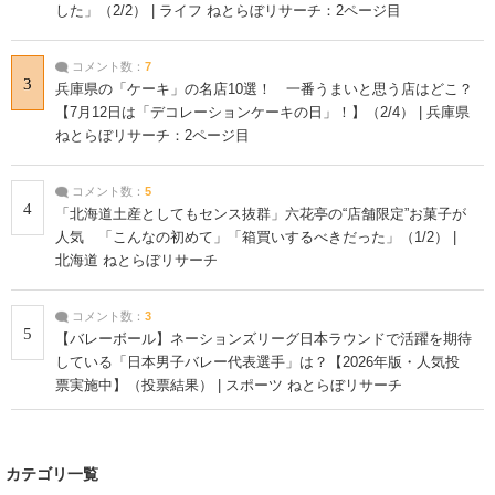
した」（2/2） | ライフ ねとらぼリサーチ：2ページ目
コメント数：
7
3
兵庫県の「ケーキ」の名店10選！ 一番うまいと思う店はどこ？
【7月12日は「デコレーションケーキの日」！】（2/4） | 兵庫県
ねとらぼリサーチ：2ページ目
コメント数：
5
4
「北海道土産としてもセンス抜群」六花亭の“店舗限定”お菓子が
人気 「こんなの初めて」「箱買いするべきだった」（1/2） |
北海道 ねとらぼリサーチ
コメント数：
3
5
【バレーボール】ネーションズリーグ日本ラウンドで活躍を期待
している「日本男子バレー代表選手」は？【2026年版・人気投
票実施中】（投票結果） | スポーツ ねとらぼリサーチ
カテゴリ一覧