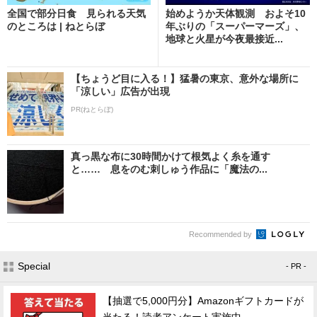
全国で部分日食 見られる天気
始めようか天体観測 およそ10
のところは | ねとらぼ
年ぶりの「スーパーマーズ」、
地球と火星が今夜最接近...
【ちょうど目に入る！】猛暑の東京、意外な場所に
「涼しい」広告が出現
PR(ねとらぼ)
真っ黒な布に30時間かけて根気よく糸を通す
と…… 息をのむ刺しゅう作品に「魔法の...
Recommended by
Special
- PR -
【抽選で5,000円分】Amazonギフトカードが