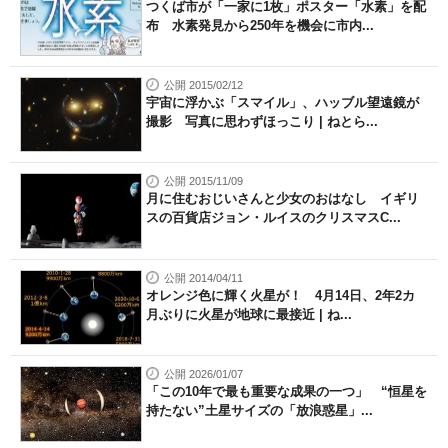
つくば市が「一家に1枚」ポスター「水素」を配
布 水素発見から250年を機会に市内...
公開 2015/02/12
宇宙に浮かぶ「スマイル」、ハッブル望遠鏡が
撮影 写真に思わずほっこり | ねとら...
公開 2015/11/09
月に住むおじいさんと少女のおはなし イギリ
スの百貨店ジョン・ルイスのクリスマスC...
公開 2014/04/11
オレンジ色に輝く火星が！ 4月14日、2年2カ
月ぶりに火星が地球に最接近 | ね...
公開 2026/01/07
「この10年で最も重要な成果の一つ」 “恒星を
持たない”土星サイズの「放浪惑星」...