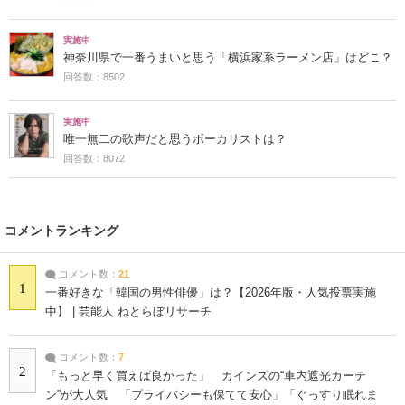
実施中
神奈川県で一番うまいと思う「横浜家系ラーメン店」はどこ？
回答数：8502
実施中
唯一無二の歌声だと思うボーカリストは？
回答数：8072
コメントランキング
コメント数：
21
1
一番好きな「韓国の男性俳優」は？【2026年版・人気投票実施
中】 | 芸能人 ねとらぼリサーチ
コメント数：
7
2
「もっと早く買えば良かった」 カインズの“車内遮光カーテ
ン”が大人気 「プライバシーも保てて安心」「ぐっすり眠れま