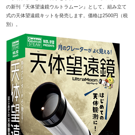
の新刊『天体望遠鏡ウルトラムーン』として、組み立て
ITの今と未来を見通す
式の天体望遠鏡キットを発売します。価格は2500円（税
別）。
スマホと通信の最新トレンド
進化するPCとデバイスの未来
好きが集まる 比べて選べる
ビジネスと働き方のヒント
AI活用のいまが分かる
企業ITのトレンドを詳説
経営リーダーのコミュニティ
マーケ×ITの今がよく分かる
ITエンジニア向け専門サイト