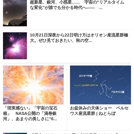
超新星、銀河、小惑星…… 宇宙の“リアルタイム
な変化”が誰でも分かる時代へ―― ...
10月21日深夜から22日明け方はオリオン座流星群極
大。ぜひ見ておきたい、秋の空...
「現実感ない」「宇宙の宝石
お盆休みの天体ショー ペルセ
箱」 NASA公開の「渦巻銀
ウス座流星群 | ねとらぼ
河」、あまりの美しさに“6...