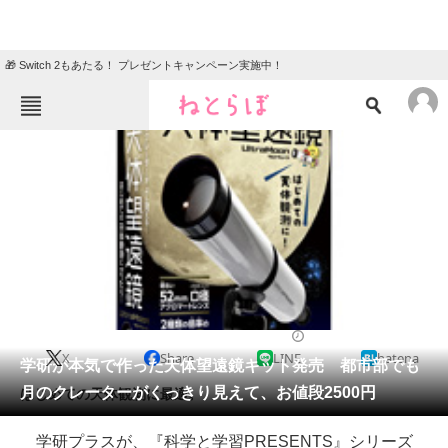
🎁 Switch 2もあたる！ プレゼントキャンペーン実施中！
ねとらぼメニュー
TOP
ニュース
エンタメ
クイズ
グルメ
地域
住まい
教育・育児
動物
リサーチ
2020/10/15 07:00（公開）
X
Share
LINE
hatena
会員記事
学研が本気で作った天体望遠鏡キット発売 都市部でも
月のクレーターがくっきり見えて、お値段2500円
はじめての天体観測に最適。
メディア
学研プラスが、『科学と学習PRESENTS』シリーズ
注目記事を集めた総合ページ