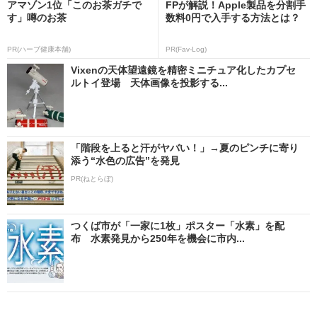
アマゾン1位「このお茶ガチで
FPが解説！Apple製品を分割手
す」噂のお茶
数料0円で入手する方法とは？
PR(ハーブ健康本舗)
PR(Fav-Log)
Vixenの天体望遠鏡を精密ミニチュア化したカプセ
ルトイ登場 天体画像を投影する...
「階段を上ると汗がヤバい！」→夏のピンチに寄り
添う“水色の広告”を発見
PR(ねとらぼ)
つくば市が「一家に1枚」ポスター「水素」を配
布 水素発見から250年を機会に市内...