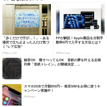
「歩くだけで汗が…！」→ある
FPが解説！Apple製品を分割手
場所で立ち止まった人だけ気づ
数料0円で入手する方法とは？
く“レア広告”
PR(ねとらぼ)
PR(Fav-Log)
録音OK 寝そべってもOK 音鉄の夢を叶える企画
列車「音鉄トレイン」が開催決定、...
スマホ2GBで月額850円～ 格安SIMをお得に使うキ
ャンペーン実施中！
PR(IIJmio)