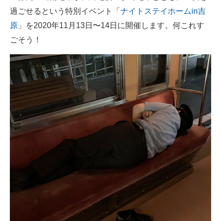
過ごせるという特別イベント「
ナイトステイホームin吉
ITの今と未来を見通す
原
」を2020年11月13日〜14日に開催します。何これす
ごそう！
スマホと通信の最新トレンド
進化するPCとデバイスの未来
好きが集まる 比べて選べる
ビジネスと働き方のヒント
AI活用のいまが分かる
企業ITのトレンドを詳説
経営リーダーのコミュニティ
マーケ×ITの今がよく分かる
ITエンジニア向け専門サイト