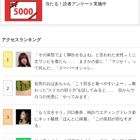
当たる！読者アンケート実施中
アクセスランキング
「その体型でよく脚出せるよね」と言われた女性→ミニ
1
丈ワンピを着たら…… まさかの姿に「『マジか！』っ
て叫んだ」「スーパーオシャレ」
近所のおばあちゃん「こう切ると食べやすいよ〜」→教
2
わった“スイカの切り方”を試してみると…… 目からウ
ロコの光景に「やってみます」
「もう泣きそう」川口春奈、純白ウエディングドレス姿
3
にネット騒然「ほんとに綺麗」「この笑顔が切なすぎ
る」