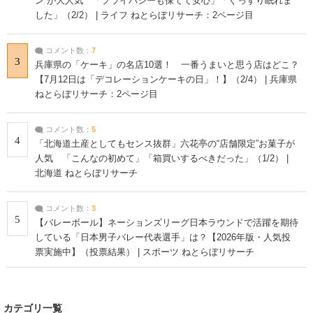
ン”が大人気 「プライバシーも保てて安心」「ぐっすり眠れま
した」（2/2） | ライフ ねとらぼリサーチ：2ページ目
コメント数：
7
3
兵庫県の「ケーキ」の名店10選！ 一番うまいと思う店はどこ？
【7月12日は「デコレーションケーキの日」！】（2/4） | 兵庫県
ねとらぼリサーチ：2ページ目
コメント数：
5
4
「北海道土産としてもセンス抜群」六花亭の“店舗限定”お菓子が
人気 「こんなの初めて」「箱買いするべきだった」（1/2） |
北海道 ねとらぼリサーチ
コメント数：
3
5
【バレーボール】ネーションズリーグ日本ラウンドで活躍を期待
している「日本男子バレー代表選手」は？【2026年版・人気投
票実施中】（投票結果） | スポーツ ねとらぼリサーチ
カテゴリ一覧