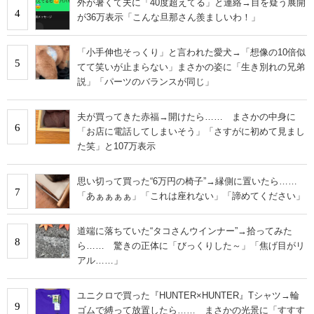
外が暑くて夫に「40度超えてる」と連絡→目を疑う展開
4
が36万表示「こんな旦那さん羨ましいわ！」
「小手伸也そっくり」と言われた愛犬→「想像の10倍似
5
てて笑いが止まらない」まさかの姿に「生き別れの兄弟
説」「パーツのバランスが同じ」
夫が買ってきた赤福→開けたら…… まさかの中身に
6
「お店に電話してしまいそう」「さすがに初めて見まし
た笑」と107万表示
思い切って買った“6万円の椅子”→縁側に置いたら……
7
「あぁぁぁぁ」「これは座れない」「諦めてください」
道端に落ちていた“タコさんウインナー”→拾ってみた
8
ら…… 驚きの正体に「びっくりした～」「焦げ目がリ
アル……」
ユニクロで買った『HUNTER×HUNTER』Tシャツ→輪
9
ゴムで縛って放置したら…… まさかの光景に「すすす