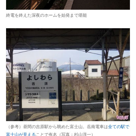
終電を終えた深夜のホームを始発まで堪能
（参考）昼間の吉原駅から眺めた富士山。岳南電車は
全ての駅で
富士山が見える
ことで有名（写真：杉山淳一）