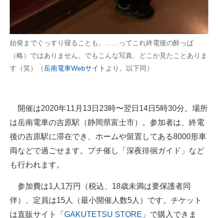
企業向けIT製品の総合サイト
IT製品の技術・比較・事例
始発までぐっすり寝ることも。……ってこれ終電後の酔っぱ
製造業のIT導入・活用を支援
（略）ではありません。でもこんな写真、どこか見たことありま
す（笑）（
岳南電車Webサイト
より。以下同）
モノづくり技術者専門サイト
エレクトロニクス専門サイト
開催は2020年11月13日23時〜翌日14日5時30分。場所
電子設計の基本と応用
は岳南電車の吉原駅（静岡県富士市）。参加者は、終電
後の吉原駅に滞在でき、ホームや留置してある8000形車
エネルギーの専門メディア
両などで過ごせます。プチ催し「深夜徘徊ガイド」など
建設×テクノロジーの最前線
も行われます。
ちょっと気になるネットの話題
参加費は1人1万円（税込、18歳未満は要保護者同
伴）、定員は15人（最小開催人数5人）です。チケット
は直販サイト「
GAKUTETSU STORE
」で購入できま