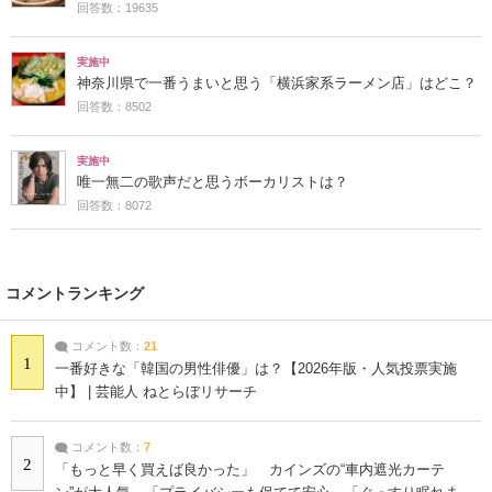
回答数：19635
実施中
神奈川県で一番うまいと思う「横浜家系ラーメン店」はどこ？
回答数：8502
実施中
唯一無二の歌声だと思うボーカリストは？
回答数：8072
コメントランキング
コメント数：
21
1
一番好きな「韓国の男性俳優」は？【2026年版・人気投票実施
中】 | 芸能人 ねとらぼリサーチ
コメント数：
7
2
「もっと早く買えば良かった」 カインズの“車内遮光カーテ