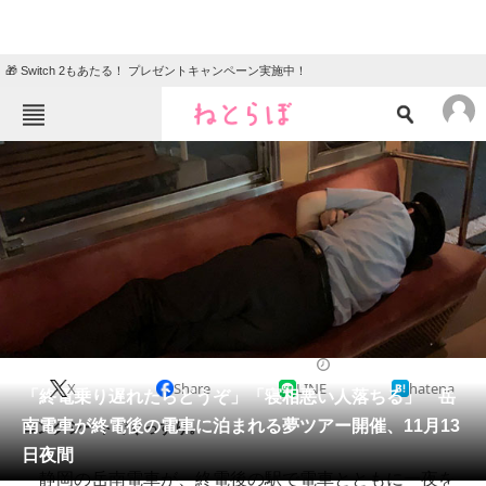
🎁 Switch 2もあたる！ プレゼントキャンペーン実施中！
ねとらぼメニュー
TOP
ニュース
エンタメ
クイズ
グルメ
地域
住まい
教育・育児
動物
リサーチ
2020/10/15 12:45（公開）
X
Share
LINE
hatena
会員記事
「終電乗り遅れたらどうぞ」「寝相悪い人落ちる」 岳
南電車が終電後の電車に泊まれる夢ツアー開催、11月13
ロングシートでぐっすり。
メディア
日夜間
静岡の岳南電車が、終電後の駅で電車とともに一夜を
注目記事を集めた総合ページ