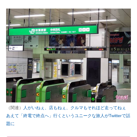
（関連）
人がいねぇ、店もねぇ、クルマもそれほど走ってねぇ
あえて「終電で終点へ」行くというユニークな旅人がTwitterで話
題に