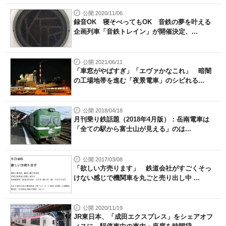
公開 2020/11/06
録音OK 寝そべってもOK 音鉄の夢を叶える
企画列車「音鉄トレイン」が開催決定、...
公開 2021/06/11
「車窓がやばすぎ」「エヴァかなこれ」 暗闇
の工場地帯を進む「夜景電車」のシビれる...
公開 2018/04/18
月刊乗り鉄話題（2018年4月版）：岳南電車は
「全ての駅から富士山が見える」のは...
公開 2017/03/08
「欲しい方売ります」 鉄道会社がすごくそっ
けない感じで機関車を丸ごと売り出し中 ...
公開 2020/11/19
JR東日本、「成田エクスプレス」をシェアオフ