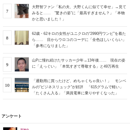
大野智ファン「私の夫、大野くんに似てて幸せ」→見て
7
みると…… ‟驚きの姿”に「最高すぎません？」「本物
かと思いました！」
62歳・62キロの女性がユニクロの“2990円ワンピ”を着た
8
ら…… 目からウロコのコーデに「全色ほしいくらい」
「参考になりました」
山Pに憧れ続けたサッカー少年→13年後…… 現在の姿
9
に「えっぐい」「本気すぎて尊敬する」と49万再生
「通勤用に買ったけど、めちゃくちゃ良い！」 モンベ
10
ルの“ビジネスリュック”が好評 「615グラムで軽い」
「たくさん入る」「満員電車に乗りやすくなった」
アンケート
実施中