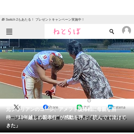
🎁 Switch 2もあたる！ プレゼントキャンペーン実施中！
ねとらぼメニュー
TOP
ニュース
エンタメ
クイズ
グルメ
地域
住まい
教育・育児
動物
リサーチ
2020/11/03 13:24（公開）
X
Share
LINE
hatena
会員記事
元ブリリアンのコージ、アメフト復帰戦に母親を招
待 “10年越しの親孝行”が感動を呼ぶ「読んでて泣けて
コージさん「大きな人生の悔いを一つ解消する事か出来た日てし
メディア
きた」
た」
注目記事を集めた総合ページ