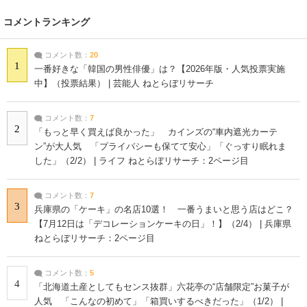
コメントランキング
コメント数：
20
1
一番好きな「韓国の男性俳優」は？【2026年版・人気投票実施
中】（投票結果） | 芸能人 ねとらぼリサーチ
コメント数：
7
2
「もっと早く買えば良かった」 カインズの“車内遮光カーテ
ン”が大人気 「プライバシーも保てて安心」「ぐっすり眠れま
した」（2/2） | ライフ ねとらぼリサーチ：2ページ目
コメント数：
7
3
兵庫県の「ケーキ」の名店10選！ 一番うまいと思う店はどこ？
【7月12日は「デコレーションケーキの日」！】（2/4） | 兵庫県
ねとらぼリサーチ：2ページ目
コメント数：
5
4
「北海道土産としてもセンス抜群」六花亭の“店舗限定”お菓子が
人気 「こんなの初めて」「箱買いするべきだった」（1/2） |