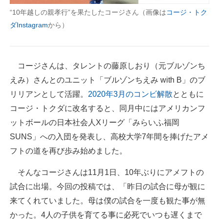
企業向けIT製品の総合サイト
“10年越しの親孝行”を果たしたコージさん（画像は
コージ・トク
ダInstagram
から）
IT製品の技術・比較・事例
製造業のIT導入・活用を支援
コージさんは、タレントの藤原しおり（元ブルゾンち
モノづくり技術者専門サイト
えみ）さんとのユニット「ブルゾンちえみ with B」のブ
リリアンとして活躍。
2020年3月のコンビ解散
とともに
エレクトロニクス専門サイト
コージ・トクダに改名すると、同月中にはアメリカンフ
電子設計の基本と応用
ットボールの日本社会人Xリーグ「みらいふ福岡
SUNS」への入団を発表し、高校大学7年間を捧げたアメ
エネルギーの専門メディア
フトの道を再び歩み始めました。
建設×テクノロジーの最前線
そんなコージさんは11月1日、10年ぶりにアメフトの
ちょっと気になるネットの話題
試合に出場。今回の投稿では、「昨日の試合に母が観に
来てくれていました。母は僕の試合を一度も観た事が無
かった。4人の子供を育てる事に必死でいつも遅くまで