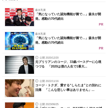
森永乳業
「気になっていた認知機能が菌で…」森永が開
発。感動の70代続出
PR
森永乳業
「気になっていた認知機能が菌で…」森永が開
発。感動の70代続出
PR
公開 2020/12/20
元ブリリアンのコージ、33歳バースデーに心境
つづる 「2020は僕の人生で1番大...
公開 2022/11/16
コージ・トクダ、愛する“しらたま”との別れに
沈痛 「こんな悲しい事はありません」...
公開 2023/06/25