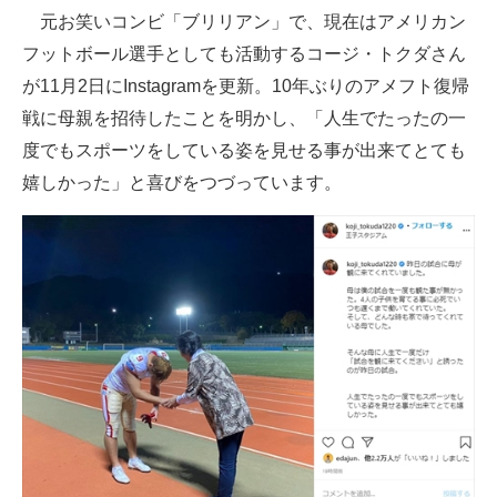
元お笑いコンビ「ブリリアン」で、現在はアメリカン
ITの今と未来を見通す
フットボール選手としても活動するコージ・トクダさん
が11月2日にInstagramを更新。10年ぶりのアメフト復帰
スマホと通信の最新トレンド
戦に母親を招待したことを明かし、「人生でたったの一
進化するPCとデバイスの未来
度でもスポーツをしている姿を見せる事が出来てとても
嬉しかった」と喜びをつづっています。
好きが集まる 比べて選べる
ビジネスと働き方のヒント
AI活用のいまが分かる
企業ITのトレンドを詳説
経営リーダーのコミュニティ
マーケ×ITの今がよく分かる
ITエンジニア向け専門サイト