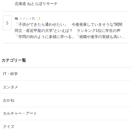
北海道 ねとらぼリサーチ
コメント数：
3
5
「子供ができたら通わせたい」 今後発展していきそうな“関関
同立・産近甲龍の大学”といえば？ ランキング1位に学生の声
「学問の街のように多様に学べる」「就職や進学の実績も高い」
| 大学 ねとらぼリサーチ
カテゴリ一覧
IT・科学
エンタメ
おかね
カルチャー・アート
クイズ