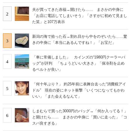
夫が買ってきた赤福→開けたら…… まさかの中身に
2
「お店に電話してしまいそう」「さすがに初めて見まし
た笑」と107万表示
新潟の海で拾った石→割れ目から中をのぞいたら……驚
3
きの中身に「本当にあるんですね！」「お宝だ」
「車に常備しました」 カインズの“1980円クーラーバ
4
ッグ”が評判 「ちょうどいい大きさ」「保冷剤を止め
るベルトが良い」
「何十年ぶり？」 約25年前に表舞台去った“消費税アイ
5
ドル” 現在の姿にネット衝撃「いくつになってもかわ
いい」「また会えるなんて」
しまむらで買った3000円のバッグ→「何か入ってる！」
6
と開けたら…… まさかの中身に「買いに走った」「コ
スパ良すぎる」