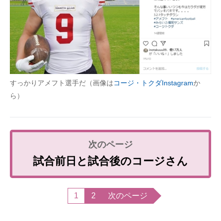
すっかりアメフト選手だ（画像は
コージ・トクダInstagram
か
ら）
試合前日と試合後のコージさん
1
2
次のページ