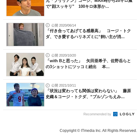
元「ブリリアン」コージ、MAX時から20キロ減
で“顔スッキリ” 100キロ体形か...
公開 2020/06/14
「付き合ってあげてる感最高」 コージ・トク
ダ、でき愛するハリネズミに“飼い主が消...
公開 2020/10/20
「with Bと思った」 矢田亜希子、佐野岳らと
の3ショットにツッコミ続出 本...
公開 2021/10/11
「状況は変わっても関係は変わらない」 藤原
史織＆コージ・トクダ、“ブルゾンちえみ...
Recommended by
Copyright © ITmedia Inc. All Rights Reserved.