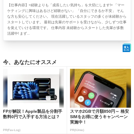
【仕事内容】<経験よりも「成長したい気持ち」を大切にします!> 「マー
ケティングに興味はあるけど経験がない」 「自分にできるか不安」 そん
な方も安心してください。 現在活躍しているスタッフの多くが未経験から
スタートしています。 最初は先輩のサポートを受けながら、少しずつ仕事
を覚えていける環境です。 仕事内容 未経験からスタートした先輩が多数
活躍中! まず...
今、あなたにオススメ
FPが解説！Apple製品を分割手
スマホ2GBで月額850円～ 格安
数料0円で入手する方法とは？
SIMをお得に使うキャンペーン
実施中！
PR(Fav-Log)
PR(IIJmio)