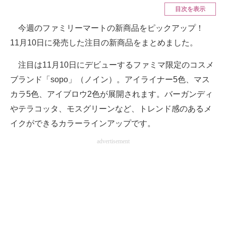
目次を表示
ITの今と未来を見通す
今週のファミリーマートの新商品をピックアップ！
11月10日に発売した注目の新商品をまとめました。
スマホと通信の最新トレンド
注目は11月10日にデビューするファミマ限定のコスメ
進化するPCとデバイスの未来
ブランド「sopo」（ノイン）。アイライナー5色、マス
好きが集まる 比べて選べる
カラ5色、アイブロウ2色が展開されます。バーガンディ
ビジネスと働き方のヒント
やテラコッタ、モスグリーンなど、トレンド感のあるメ
イクができるカラーラインアップです。
AI活用のいまが分かる
advertisement
企業ITのトレンドを詳説
経営リーダーのコミュニティ
マーケ×ITの今がよく分かる
ITエンジニア向け専門サイト