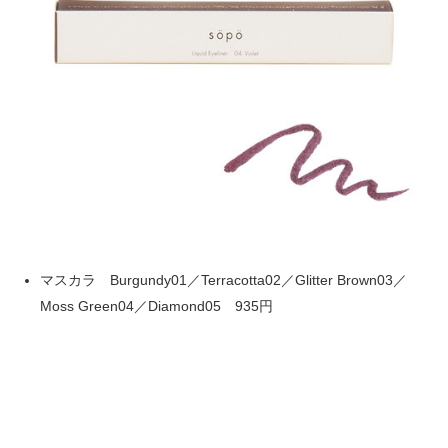
マスカラ Burgundy01／Terracotta02／Glitter Brown03／
Moss Green04／Diamond05 935円