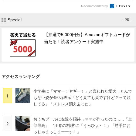
Recommended by
Special
- PR -
【抽選で5,000円分】Amazonギフトカードが
当たる！読者アンケート実施中
アクセスランキング
小学生に「ママー！ヤギー！」と言われた愛犬→とんで
1
もない姿が480万表示「どう見ても犬ですけど？って顔
してる」「ストレス消え去った」
おうちプールに友達を招待→ママが作ったのは……「全
2
部最高」 “圧巻の料理”に「うっひょ～！」「勝手にお
っじゃまっしまーーす！」