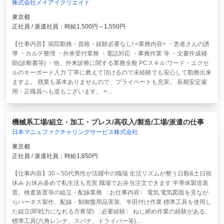
株式会社メイアイクリエイト
東京都
正社員 / 派遣社員：時給1,500円～1,550円
【仕事内容】病院勤務・資格・経験必要なし! <業務内容> ・患者さんの誘
導 ・カルテ整理 ・外来受付業務 ・電話対応 ・事務作業 等 ・文書作成補
助(診断書等) ・他、外来診療に関する業務全般 PCスキル:ワード・エクセ
ルのキーボード入力 丁寧に教えて頂けるので未経験でも安心して勤務出来
ますよ。 残業も基本ありませんので、プライベートも充実。 長期安定雇
用・正職員へも道もございます。 <...
機械系工場/組立・加工・プレス/高収入/製造/工場/派遣の仕事
日本マニュファクチャリングサービス株式会社
東京都
正社員 / 派遣社員：時給1,850円
【仕事内容】30～50代男性が活躍中の職場 生活リズムが整う日勤&土日祝
休み お休み多めで私生活も充実 職場でお弁当注文できます 半導体製造装
置、検査装置等の組立・配線業務 〈お仕事内容〉 電気:電気図面を見なが
らハーネス製作、配線・制御盤用品実装、半田付け作業 標準工具を使用し
た組立(即戦力になれる方希望) 〈必要経験〉 ねじ締め作業の経験がある、
標準工具(六角レンチ、スパナ、ドライバー等)...