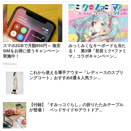
スマホ2GBで月額850円～ 格安
みっくみくなキーボードも当た
SIMをお得に使うキャンペーン
る！ 第3弾「初音ミク×ファミ
実施中！
マ」コラボキャンペーン...
PR(IIJmio)
これから使える薄手アウター「レディースのスプリ
ングコート」おすすめ6選＆人気ラン...
【付録】「すみっコぐらし」の折りたたみテーブル
が登場！ ベッドサイドやアウトドア...