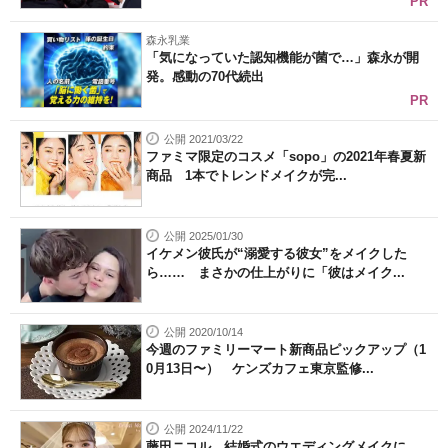
PR
森永乳業
「気になっていた認知機能が菌で…」森永が開
発。感動の70代続出
PR
公開 2021/03/22
ファミマ限定のコスメ「sopo」の2021年春夏新
商品 1本でトレンドメイクが完...
公開 2025/01/30
イケメン彼氏が“溺愛する彼女”をメイクした
ら…… まさかの仕上がりに「彼はメイク...
公開 2020/10/14
今週のファミリーマート新商品ピックアップ（1
0月13日〜） ケンズカフェ東京監修...
公開 2024/11/22
藤田ニコル、結婚式のウエディングメイクに