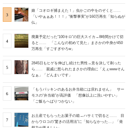
娘「コオロギ捕まえた！」虫かごの中をのぞくと……
3
「いやぁぁあ！！！」“衝撃事実”が160万再生「知らぬが
仏」
廃棄予定だった“100キロ”の巨大スイカ→8時間かけて切
4
ると…… 「こんなの初めて見た」まさかの中身が450
万再生「すごすぎやろw」
2845日もヒゲを伸ばし続けた男性→意を決して剃った
5
ら…… 親戚に怒られたまさかの理由に「えぇwwwそん
なぁ」「どんまいです」
「もうパッキンのあるお弁当箱には戻れません」 サー
6
モスの“弁当箱”が高評価 「想像以上に洗いやすい」
「ご飯もへばりつかない」
お土産でもらったお菓子の箱→ハサミで切ると…… 目
7
からウロコの“驚きの活用法”に「知らなかった…」「発
想力が羨ましい」