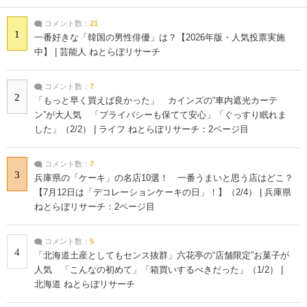
コメント数：
21
1
一番好きな「韓国の男性俳優」は？【2026年版・人気投票実施
中】 | 芸能人 ねとらぼリサーチ
コメント数：
7
2
「もっと早く買えば良かった」 カインズの“車内遮光カーテ
ン”が大人気 「プライバシーも保てて安心」「ぐっすり眠れま
した」（2/2） | ライフ ねとらぼリサーチ：2ページ目
コメント数：
7
3
兵庫県の「ケーキ」の名店10選！ 一番うまいと思う店はどこ？
【7月12日は「デコレーションケーキの日」！】（2/4） | 兵庫県
ねとらぼリサーチ：2ページ目
コメント数：
5
4
「北海道土産としてもセンス抜群」六花亭の“店舗限定”お菓子が
人気 「こんなの初めて」「箱買いするべきだった」（1/2） |
北海道 ねとらぼリサーチ