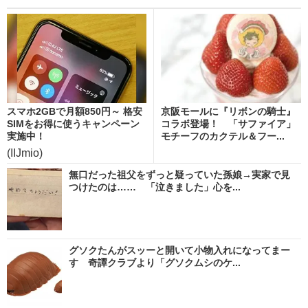
スマホ2GBで月額850円～ 格安
京阪モールに『リボンの騎士』
SIMをお得に使うキャンペーン
コラボ登場！ 「サファイア」
実施中！
モチーフのカクテル＆フー...
(IIJmio)
無口だった祖父をずっと疑っていた孫娘→実家で見
つけたのは…… 「泣きました」心を...
グソクたんがスッーと開いて小物入れになってまー
す 奇譚クラブより「グソクムシのケ...