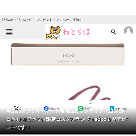
🎁 Switch 2もあたる！ プレゼントキャンペーン実施中！
ねとらぼメニュー
TOP
ニュース
エンタメ
クイズ
グルメ
地域
住まい
教育・育児
動物
リサーチ
2020/11/10 16:30（公開）
X
Share
LINE
hatena
会員記事
今週のファミリーマート新商品ピックアップ（11月10
日〜） ファミマ限定コスメブランド「sopo」がデビ
トレンド感あるアイライナー、マスカラ、アイブロウがコンビニ
メディア
ューです
で買えます！
注目記事を集めた総合ページ