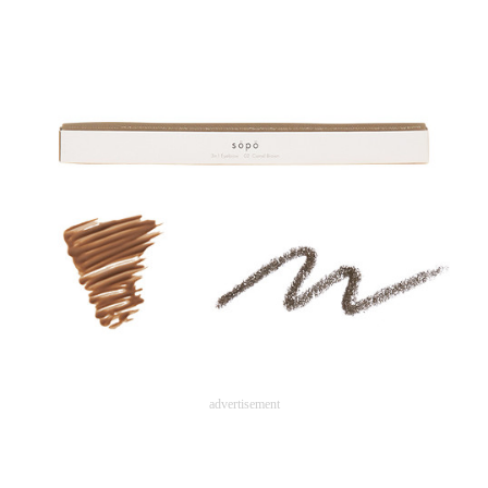
advertisement