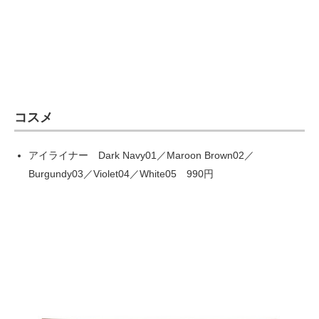
企業向けIT製品の総合サイト
IT製品の技術・比較・事例
製造業のIT導入・活用を支援
モノづくり技術者専門サイト
コスメ
エレクトロニクス専門サイト
アイライナー Dark Navy01／Maroon Brown02／
電子設計の基本と応用
Burgundy03／Violet04／White05 990円
エネルギーの専門メディア
建設×テクノロジーの最前線
ちょっと気になるネットの話題