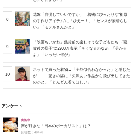
花嫁「自慢していいですか」 着物にぴったりな“祖母
8
の手作りアイテム”に「ひえー！」「センスが素晴らし
い」「モデルさんかと」
「映画ちいかわ」鑑賞前の楽しそうな子どもたち→“鑑
9
賞後の様子”に2900万表示「そうなるわなw」「分かる
よ」「いったい何が」
ネットで買った着物→「全然似合わなかった」と感じた
10
が…… 驚きの姿に「矢沢あい作品から飛び出してきた
のかと」「どんどん着てほしい」
アンケート
実施中
声が好きな「日本のボーカリスト」は？
回答数：49476