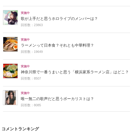
実施中
歌が上手だと思うホロライブのメンバーは？
回答数：23863
実施中
ラーメンって日本食？それとも中華料理？
回答数：19649
実施中
神奈川県で一番うまいと思う「横浜家系ラーメン店」はどこ？
回答数：8507
実施中
唯一無二の歌声だと思うボーカリストは？
回答数：8085
コメントランキング