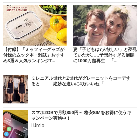
【付録】「ミッフィーグッズが
妻「子どもは7人欲しい」と夢見
付録のムック本・雑誌」おすす
ていたが……予想外すぎる展開
め3選＆人気ランキングT...
に1000万超再生 「...
ミレニアル世代とZ世代がグレーニットをコーデす
ると…… 絶妙な違いに4万いいね「...
スマホ2GBで月額850円～ 格安SIMをお得に使うキ
ャンペーン実施中！
IIJmio