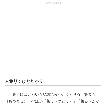
advertisement
企業向けIT製品の総合サイト
IT製品の技術・比較・事例
製造業のIT導入・活用を支援
モノづくり技術者専門サイト
エレクトロニクス専門サイト
電子設計の基本と応用
エネルギーの専門メディア
建設×テクノロジーの最前線
人集り：ひとだかり
ちょっと気になるネットの話題
「集」にはいろいろな訓読みが。よく見る「集まる
（あつまる）」のほか「集う（つどう）」「集る（たか