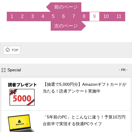
前のページ
1
2
3
4
5
6
7
8
9
10
11
次のページ
TOP
Special
- PR -
【抽選で5,000円分】Amazonギフトカードが
当たる！読者アンケート実施中
「5年前のPC」とこんなに違う！予算10万円
台前半で実現する快適PCライフ