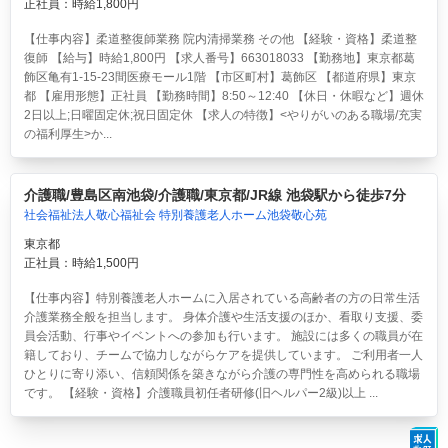
正社員：時給1,800円
【仕事内容】柔道整復師業務 院内清掃業務 その他 【経験・資格】柔道整
復師 【給与】時給1,800円 【求人番号】663018033 【勤務地】東京都葛
飾区亀有1-15-23間医療モール1階 【市区町村】葛飾区 【都道府県】東京
都 【雇用形態】正社員 【勤務時間】8:50～12:40 【休日・休暇など】週休
2日以上;日曜固定休;祝日固定休 【求人の特徴】<やりがいのある職場/充実
の福利厚生>か...
介護職/豊島区南池袋/介護職/東京都/JR線 池袋駅から徒歩7分
社会福祉法人敬心福祉会 特別養護老人ホーム池袋敬心苑
東京都
正社員：時給1,500円
【仕事内容】特別養護老人ホームに入居されている高齢者の方の日常生活
介護業務全般を担当します。 身体介護や生活支援のほか、看取り支援、委
員会活動、行事やイベントへの参加も行います。 施設には多くの職員が在
籍しており、チームで協力しながらケアを提供しています。 ご利用者一人
ひとりに寄り添い、信頼関係を築きながら介護の専門性を高められる職場
です。 【経験・資格】介護職員初任者研修(旧ヘルパー2級)以上 ...