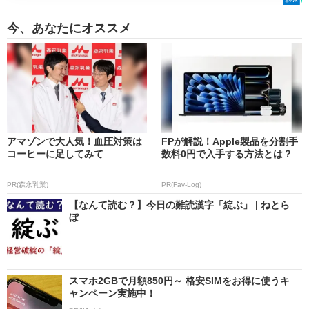
今、あなたにオススメ
アマゾンで大人気！血圧対策は
FPが解説！Apple製品を分割手
コーヒーに足してみて
数料0円で入手する方法とは？
PR(森永乳業)
PR(Fav-Log)
【なんて読む？】今日の難読漢字「綻ぶ」 | ねとら
ぼ
スマホ2GBで月額850円～ 格安SIMをお得に使うキ
ャンペーン実施中！