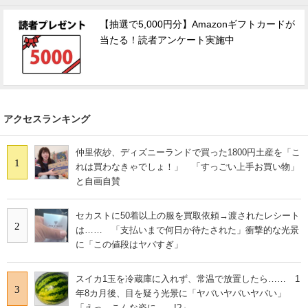
【抽選で5,000円分】Amazonギフトカードが
当たる！読者アンケート実施中
アクセスランキング
仲里依紗、ディズニーランドで買った1800円土産を「こ
1
れは買わなきゃでしょ！」 「すっごい上手お買い物」
と自画自賛
セカストに50着以上の服を買取依頼→渡されたレシート
2
は…… 「支払いまで何日か待たされた」衝撃的な光景
に「この値段はヤバすぎ」
スイカ1玉を冷蔵庫に入れず、常温で放置したら…… 1
3
年8カ月後、目を疑う光景に「ヤバいヤバいヤバい」
「えっ、こんな姿に……!?」