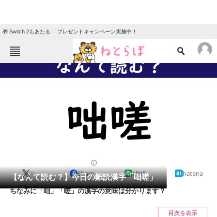
🎁 Switch 2もあたる！ プレゼントキャンペーン実施中！
ねとらぼメニュー
TOP
ニュース
エンタメ
クイズ
グルメ
地域
住まい
教育・育児
動物
リサーチ
2020/11/12 07:45（公開）
X
Share
LINE
hatena
会員記事
【なんて読む？】今日の難読漢字「咄嗟」
ちなみに「咄」「嗟」の漢字の意味は分かります？
メディア
目次を表示
注目記事を集めた総合ページ