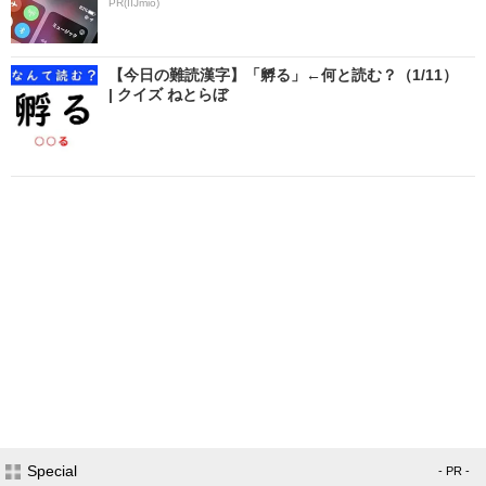
PR(IIJmio)
【今日の難読漢字】「孵る」←何と読む？（1/11）
| クイズ ねとらぼ
Special
- PR -