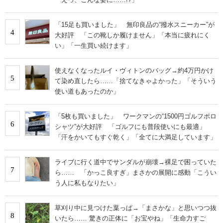
「15足も買いました」 無印良品の“撥水スニーカー”が
4
大好評 「この靴しか履けません」「本当に疲れにく
い」「一生買い続けます」
使えなくなったルイ・ヴィトンのバッグ→約4万円かけ
5
て染め直したら……「捨てなきゃよかった」「そういう
使い道もあったのか」
「5枚も買いました」 ワークマンの“1500円ゴルフポロ
6
シャツ”が大好評 「ゴルフにも普段使いにも最適」
「汗をかいてもすぐ乾く」「全てに大満足しています」
ライブに行く道中でサンダルが崩壊→裸足で困っていた
7
ら…… 「かっこ良すぎ」まさかの展開に感動「こうい
う人に私もなりたい」
草刈り中に見つけた葉っぱ→「まさかな」と思いつつ抜
8
いたら…… 驚きの正体に「お宝やね」「生命力すご