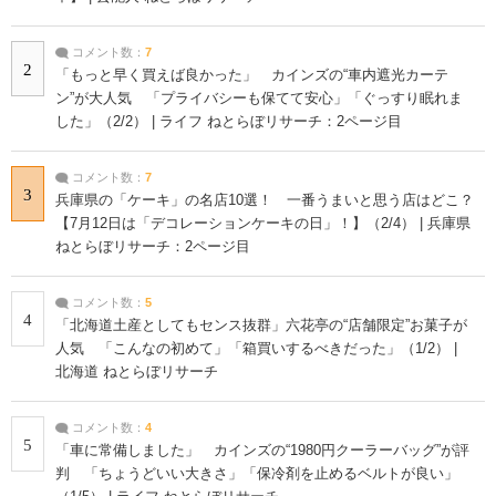
コメント数：
7
2
「もっと早く買えば良かった」 カインズの“車内遮光カーテ
ン”が大人気 「プライバシーも保てて安心」「ぐっすり眠れま
した」（2/2） | ライフ ねとらぼリサーチ：2ページ目
コメント数：
7
3
兵庫県の「ケーキ」の名店10選！ 一番うまいと思う店はどこ？
【7月12日は「デコレーションケーキの日」！】（2/4） | 兵庫県
ねとらぼリサーチ：2ページ目
コメント数：
5
4
「北海道土産としてもセンス抜群」六花亭の“店舗限定”お菓子が
人気 「こんなの初めて」「箱買いするべきだった」（1/2） |
北海道 ねとらぼリサーチ
コメント数：
4
5
「車に常備しました」 カインズの“1980円クーラーバッグ”が評
判 「ちょうどいい大きさ」「保冷剤を止めるベルトが良い」