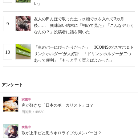
い」
友人の田んぼで取った土→水槽で水を入れて3カ月
9
後…… 興味深い結末に「初めて見た」「こんなデカく
なんの？」投稿者に話を聞いた
「車のバーにぴったりだった」 3COINSの“スマホ＆ド
10
リンクホルダー”が大好評 「ドリンクホルダーが二つ
あって便利」「もっと早く買えばよかった」
アンケート
実施中
声が好きな「日本のボーカリスト」は？
回答数：49530
実施中
歌が上手だと思うホロライブのメンバーは？