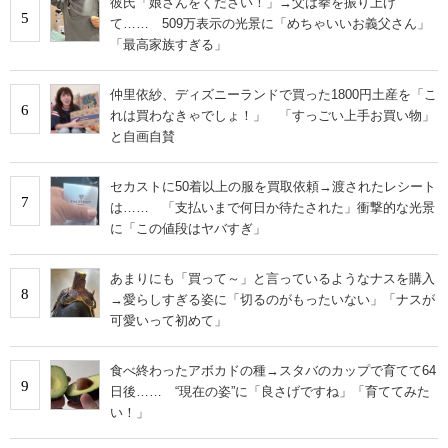
彼氏「娘さんをください！」→父は拳を振り上げ
5
て…… 509万表示の光景に「めちゃいいお義父さん」
「最高家族すぎる」
仲里依紗、ディズニーランドで買った1800円土産を「こ
6
れは買わなきゃでしょ！」 「すっごい上手お買い物」
と自画自賛
セカストに50着以上の服を買取依頼→渡されたレシート
7
は…… 「支払いまで何日か待たされた」衝撃的な光景
に「この値段はヤバすぎ」
あまりにも「買って～」と言っているようなナスを購入
8
→愛らしすぎる姿に「切るのがもったいない」「ナスが
可愛いって初めて」
食べ終わったアボカドの種→スタバのカップで育てて64
9
日後…… “現在の姿”に「良さげですね」「育ててみた
い！」