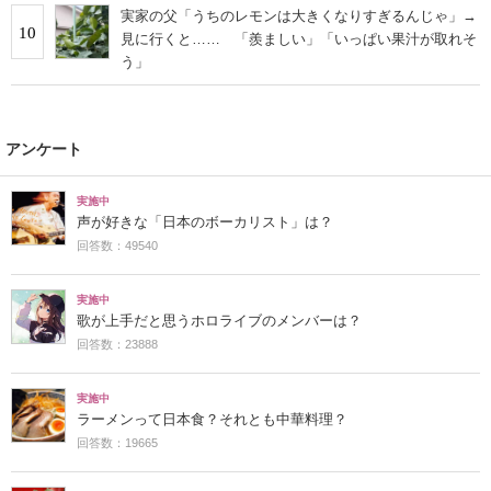
実家の父「うちのレモンは大きくなりすぎるんじゃ」→
10
見に行くと…… 「羨ましい」「いっぱい果汁が取れそ
う」
アンケート
実施中
声が好きな「日本のボーカリスト」は？
回答数：49540
実施中
歌が上手だと思うホロライブのメンバーは？
回答数：23888
実施中
ラーメンって日本食？それとも中華料理？
回答数：19665