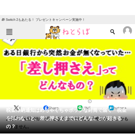
🎁 Switch 2もあたる！ プレゼントキャンペーン実施中！
ねとらぼメニュー
TOP
ニュース
エンタメ
クイズ
グルメ
地域
住まい
教育・育児
動物
リサーチ
2020/12/16 18:35（公開）
X
Share
LINE
hatena
会員記事
税金滞納通知はめちゃくちゃポップな封筒で届く 税金
を払わないと、差し押さえまでにどんなことが起きる
ある日、銀行でお金が下せなくなっていたら「差し押さえ」かも
メディア
の？
しれません。
注目記事を集めた総合ページ