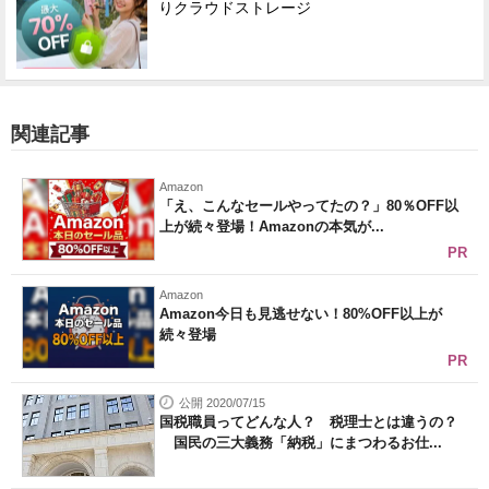
りクラウドストレージ
関連記事
Amazon
「え、こんなセールやってたの？」80％OFF以
上が続々登場！Amazonの本気が...
PR
Amazon
Amazon今日も見逃せない！80%OFF以上が
続々登場
PR
公開 2020/07/15
国税職員ってどんな人？ 税理士とは違うの？
国民の三大義務「納税」にまつわるお仕...