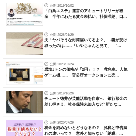
公開 2019/10/02
「白鳥エステ」運営のアキュートリリーが破
産 半年にわたる賃金未払い、社保滞納、口...
公開 2026/01/29
夫「ヤバそうな封筒届いてるよ？」→妻が受け
取ったのは……「いやちゃんと見て」 “...
公開 2023/07/24
岩塩3トンの価格が「2円」！？ 救急車、人気
ゲーム機…… 官公庁オークションに売...
公開 2019/10/26
チュート徳井が芸能活動を自粛へ 銀行預金の
差し押さえ、社会保険未加入など“新たな...
公開 2020/07/29
税金を納めないとどうなるの？ 脱税と申告漏
れの違いって？ 意外と知らない「納税」...