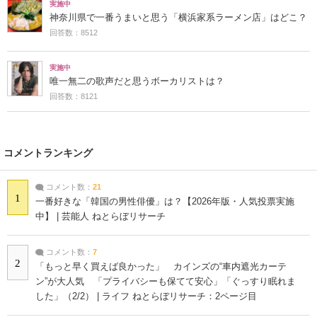
実施中
神奈川県で一番うまいと思う「横浜家系ラーメン店」はどこ？
回答数：8512
実施中
唯一無二の歌声だと思うボーカリストは？
回答数：8121
コメントランキング
コメント数：
21
1
一番好きな「韓国の男性俳優」は？【2026年版・人気投票実施
中】 | 芸能人 ねとらぼリサーチ
コメント数：
7
2
「もっと早く買えば良かった」 カインズの“車内遮光カーテ
ン”が大人気 「プライバシーも保てて安心」「ぐっすり眠れま
した」（2/2） | ライフ ねとらぼリサーチ：2ページ目