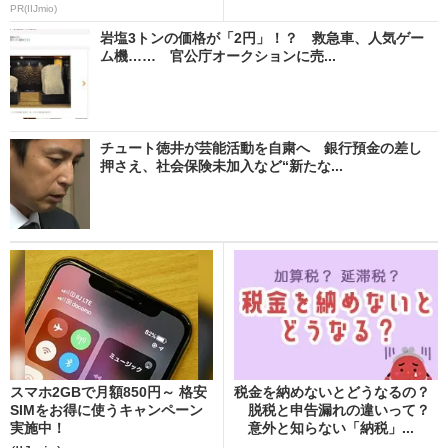
PR(IIJmio)
岩塩3トンの価格が「2円」！？ 救急車、人気ゲー
ム機…… 官公庁オークションに売...
チュート徳井が芸能活動を自粛へ 銀行預金の差し
押さえ、社会保険未加入など“新たな...
スマホ2GBで月額850円～ 格安
税金を納めないとどうなるの？
SIMをお得に使うキャンペーン
脱税と申告漏れの違いって？
実施中！
意外と知らない「納税」...