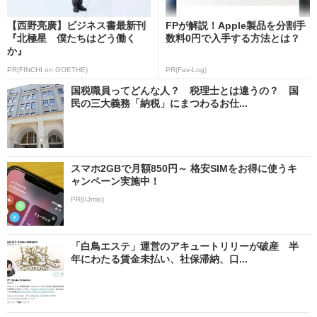
【西野亮廣】ビジネス書最新刊
FPが解説！Apple製品を分割手
『北極星 僕たちはどう働く
数料0円で入手する方法とは？
か』
PR(FINCHI on GOETHE)
PR(Fav-Log)
国税職員ってどんな人？ 税理士とは違うの？ 国
民の三大義務「納税」にまつわるお仕...
スマホ2GBで月額850円～ 格安SIMをお得に使うキ
ャンペーン実施中！
PR(IIJmio)
「白鳥エステ」運営のアキュートリリーが破産 半
年にわたる賃金未払い、社保滞納、口...