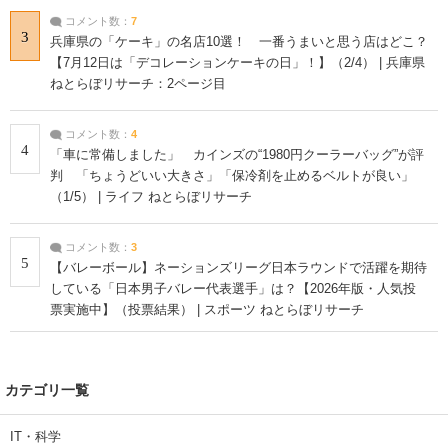
コメント数：
7
3
兵庫県の「ケーキ」の名店10選！ 一番うまいと思う店はどこ？
【7月12日は「デコレーションケーキの日」！】（2/4） | 兵庫県
ねとらぼリサーチ：2ページ目
コメント数：
4
4
「車に常備しました」 カインズの“1980円クーラーバッグ”が評
判 「ちょうどいい大きさ」「保冷剤を止めるベルトが良い」
（1/5） | ライフ ねとらぼリサーチ
コメント数：
3
5
【バレーボール】ネーションズリーグ日本ラウンドで活躍を期待
している「日本男子バレー代表選手」は？【2026年版・人気投
票実施中】（投票結果） | スポーツ ねとらぼリサーチ
カテゴリ一覧
IT・科学