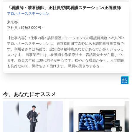
「看護師・准看護師」正社員/訪問看護ステーション/正看護師
アロハナースステーション
東京都
正社員：時給2,000円～
【仕事内容】<仕事内容> 訪問看護ステーションでの看護師業務 <求人PR>
アロハナースステーションは、東京都町田市森野にある訪問看護事業所で
す。利用者さまは高齢で、認知症や精神疾患などがある方が多くいらっし
ゃいます。 当事業所には、看護師や作業療法士、言語聴覚士が在籍してい
ます。職員の年齢は30代前半が中心です。穏やかな職員が多く、人間関係
も良好なので、気持ちよく働けます。 職員の働きやすさを...
今、あなたにオススメ