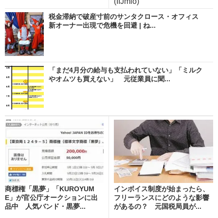
(IIJmio)
税金滞納で破産寸前のサンタクロース・オフィス
新オーナー出現で危機を回避 | ね...
「まだ4月分の給与も支払われていない」「ミルク
やオムツも買えない」 元従業員に聞...
商標権「黒夢」「KUROYUM
インボイス制度が始まったら、
E」が官公庁オークションに出
フリーランスにどのような影響
品中 人気バンド・黒夢...
があるの？ 元国税局員が...