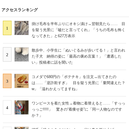
アクセスランキング
掛け毛布を半年ぶりにオキシ漬け→翌朝見たら…… 目
1
を疑う光景に「嘘だと言ってくれ」「うちの毛布も怖く
なってきた」と627万表示
散歩中、小学生に「ぬいぐるみが歩いてる！」と言われ
2
た子犬 納得の姿に「最高の褒め言葉！」「遭遇した
い」投稿者に話を聞いた
コメダで680円の「ポテチキ」を注文→出てきたの
3
は……「逆詐欺すぎ」 目を疑う光景に「量間違えた？
w」「溢れかえってますね」
ワンピースを着た女性→着物に着替えると……「すっっ
4
っっご!!!!!」 驚きの“着痩せ姿”に「同一人物なのです
か？」