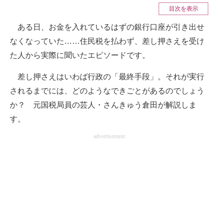
目次を表示
ITの今と未来を見通す
ある日、お金を入れているはずの銀行口座が引き出せ
なくなっていた……住民税を払わず、差し押さえを受け
スマホと通信の最新トレンド
た人から実際に聞いたエピソードです。
進化するPCとデバイスの未来
差し押さえはいわば行政の「最終手段」。それが実行
好きが集まる 比べて選べる
されるまでには、どのようなできごとがあるのでしょう
ビジネスと働き方のヒント
か？ 元国税局員の芸人・さんきゅう倉田が解説しま
す。
AI活用のいまが分かる
advertisement
企業ITのトレンドを詳説
経営リーダーのコミュニティ
マーケ×ITの今がよく分かる
ITエンジニア向け専門サイト