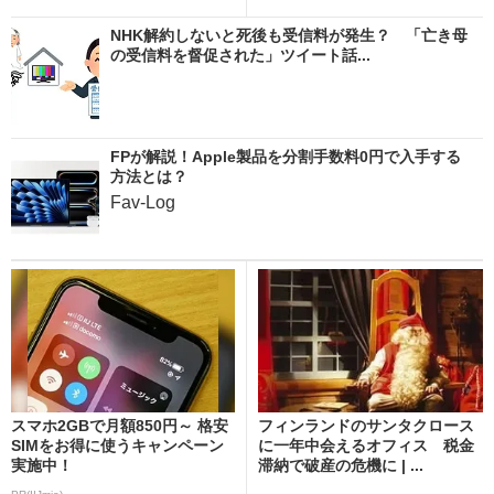
NHK解約しないと死後も受信料が発生？ 「亡き母
の受信料を督促された」ツイート話...
FPが解説！Apple製品を分割手数料0円で入手する
方法とは？
Fav-Log
スマホ2GBで月額850円～ 格安
フィンランドのサンタクロース
SIMをお得に使うキャンペーン
に一年中会えるオフィス 税金
実施中！
滞納で破産の危機に | ...