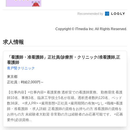
Recommended by
Copyright © ITmedia Inc. All Rights Reserved.
求人情報
「看護師・准看護師」正社員/診療所・クリニック/准看護師,正
看護師
青戸腎クリニック
東京都
正社員：時給2,000円～
【仕事内容】<仕事内容> 看護業務 透析室での看護師業務。 勤務環境 看護
師10名、事務3名、臨床工学技士5名が在籍。透析患者数約120名、ベッド
数38床。 <求人PR> <雇用形態>正社員 <雇用期間の有無>なし <職種>看護
師・准看護師 ・求人詳細: 正看護師の資格をお持ちの方 准看護師の資格を
お持ちの方 未経験者大歓迎 非常勤の方は経験者のみ応募可能です。 <応募
要件(必須資格...