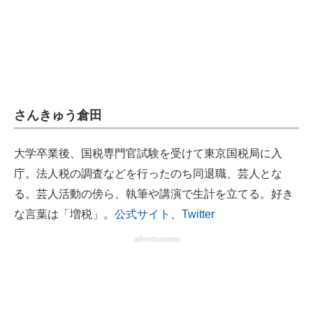
企業向けIT製品の総合サイト
IT製品の技術・比較・事例
製造業のIT導入・活用を支援
モノづくり技術者専門サイト
さんきゅう倉田
エレクトロニクス専門サイト
大学卒業後、国税専門官試験を受けて東京国税局に入
電子設計の基本と応用
庁。法人税の調査などを行ったのち同退職、芸人とな
る。芸人活動の傍ら、執筆や講演で生計を立てる。好き
エネルギーの専門メディア
な言葉は「増税」。
公式サイト
、
Twitter
建設×テクノロジーの最前線
advertisement
ちょっと気になるネットの話題