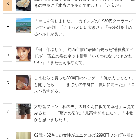
3
きの中身に「本当にあるんですね！」「お宝だ」
「車に常備しました」 カインズの“1980円クーラーバ
4
ッグ”が評判 「ちょうどいい大きさ」「保冷剤を止め
るベルトが良い」
「何十年ぶり？」 約25年前に表舞台去った“消費税アイ
5
ドル” 現在の姿にネット衝撃「いくつになってもかわ
いい」「また会えるなんて」
しまむらで買った3000円のバッグ→「何か入ってる！」
6
と開けたら…… まさかの中身に「買いに走った」「コ
スパ良すぎる」
大野智ファン「私の夫、大野くんに似てて幸せ」→見て
7
みると…… ‟驚きの姿”に「最高すぎません？」「本物
かと思いました！」
62歳・62キロの女性がユニクロの“2990円ワンピ”を着た