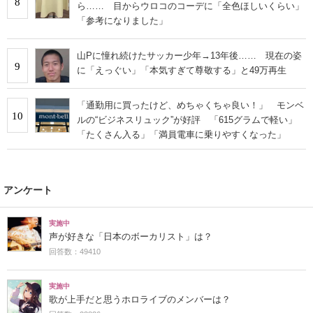
8
ら…… 目からウロコのコーデに「全色ほしいくらい」
「参考になりました」
山Pに憧れ続けたサッカー少年→13年後…… 現在の姿
9
に「えっぐい」「本気すぎて尊敬する」と49万再生
「通勤用に買ったけど、めちゃくちゃ良い！」 モンベ
10
ルの“ビジネスリュック”が好評 「615グラムで軽い」
「たくさん入る」「満員電車に乗りやすくなった」
アンケート
実施中
声が好きな「日本のボーカリスト」は？
回答数：49410
実施中
歌が上手だと思うホロライブのメンバーは？