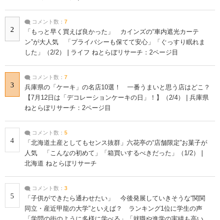
コメント数：
7
2
「もっと早く買えば良かった」 カインズの“車内遮光カーテ
ン”が大人気 「プライバシーも保てて安心」「ぐっすり眠れま
した」（2/2） | ライフ ねとらぼリサーチ：2ページ目
コメント数：
7
3
兵庫県の「ケーキ」の名店10選！ 一番うまいと思う店はどこ？
【7月12日は「デコレーションケーキの日」！】（2/4） | 兵庫県
ねとらぼリサーチ：2ページ目
コメント数：
5
4
「北海道土産としてもセンス抜群」六花亭の“店舗限定”お菓子が
人気 「こんなの初めて」「箱買いするべきだった」（1/2） |
北海道 ねとらぼリサーチ
コメント数：
3
5
「子供ができたら通わせたい」 今後発展していきそうな“関関
同立・産近甲龍の大学”といえば？ ランキング1位に学生の声
「学問の街のように多様に学べる」「就職や進学の実績も高い」