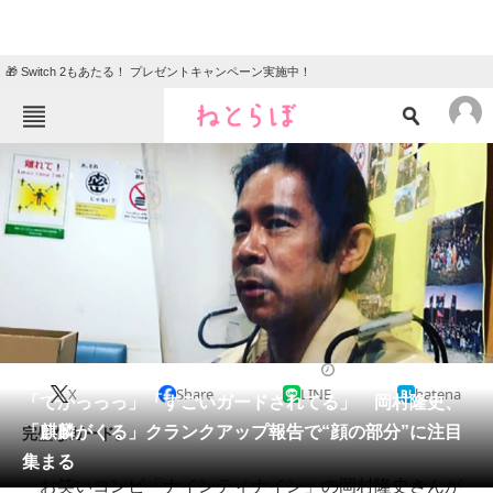
🎁 Switch 2もあたる！ プレゼントキャンペーン実施中！
ねとらぼメニュー
TOP
ニュース
エンタメ
クイズ
グルメ
地域
住まい
教育・育児
動物
リサーチ
2020/12/17 19:10（公開）
X
Share
LINE
hatena
会員記事
「でかっっっ」「すごいガードされてる」 岡村隆史、
「麒麟がくる」クランクアップ報告で“顔の部分”に注目
完璧なガード。
メディア
集まる
お笑いコンビ「ナインティナイン」の岡村隆史さんが
注目記事を集めた総合ページ