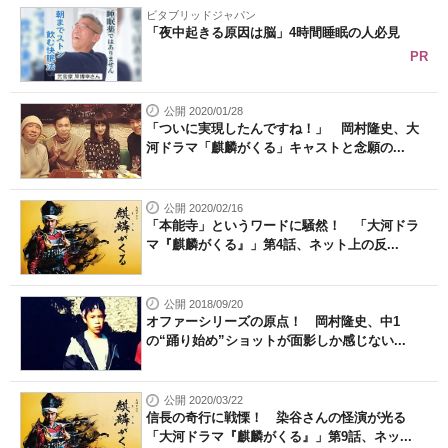
ビタブリッドジャパン
「夜中起きる原因は脳」4時間睡眠の人必見
PR
公開 2020/01/28
「ついに実現したんですね！」 岡村隆史、大
河ドラマ「麒麟がくる」キャストと念願の...
公開 2020/02/16
「本能寺」というワードに騒然！ 「大河ドラ
マ『麒麟がくる』」第4話、ネット上の反...
公開 2018/09/20
オファーシリーズの原点！ 岡村隆史、中1
の“踊り始め”ショットが面影しか感じない...
公開 2020/03/22
信長の奇行に戦慄！ 染谷さんの怪演が光る
「大河ドラマ『麒麟がくる』」第9話、ネッ...