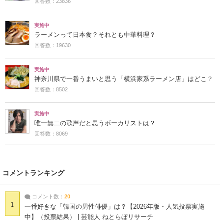
回答数：23836
実施中
ラーメンって日本食？それとも中華料理？
回答数：19630
実施中
神奈川県で一番うまいと思う「横浜家系ラーメン店」はどこ？
回答数：8502
実施中
唯一無二の歌声だと思うボーカリストは？
回答数：8069
コメントランキング
コメント数：
20
1
一番好きな「韓国の男性俳優」は？【2026年版・人気投票実施
中】（投票結果） | 芸能人 ねとらぼリサーチ