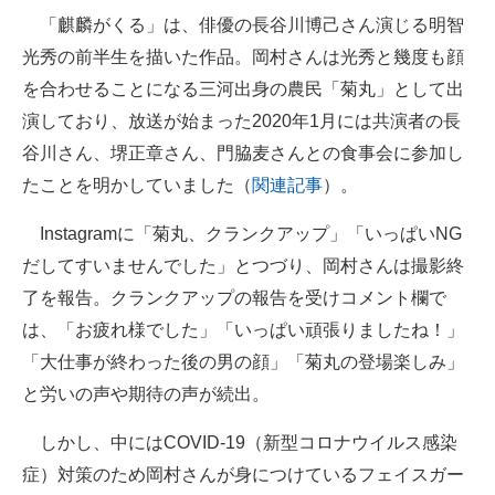
「麒麟がくる」は、俳優の長谷川博己さん演じる明智
企業向けIT製品の総合サイト
光秀の前半生を描いた作品。岡村さんは光秀と幾度も顔
IT製品の技術・比較・事例
を合わせることになる三河出身の農民「菊丸」として出
演しており、放送が始まった2020年1月には共演者の長
製造業のIT導入・活用を支援
谷川さん、堺正章さん、門脇麦さんとの食事会に参加し
モノづくり技術者専門サイト
たことを明かしていました（
関連記事
）。
エレクトロニクス専門サイト
Instagramに「菊丸、クランクアップ」「いっぱいNG
電子設計の基本と応用
だしてすいませんでした」とつづり、岡村さんは撮影終
了を報告。クランクアップの報告を受けコメント欄で
エネルギーの専門メディア
は、「お疲れ様でした」「いっぱい頑張りましたね！」
建設×テクノロジーの最前線
「大仕事が終わった後の男の顔」「菊丸の登場楽しみ」
と労いの声や期待の声が続出。
ちょっと気になるネットの話題
しかし、中にはCOVID-19（新型コロナウイルス感染
症）対策のため岡村さんが身につけているフェイスガー