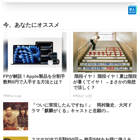
今、あなたにオススメ
FPが解説！Apple製品を分割手
階段イヤ！ 階段イヤ！夏は階段
数料0円で入手する方法とは？
が暑くてイヤ！ →まさかの発想
で涼しく？
PR(Fav-Log)
PR(ねとらぼ)
「ついに実現したんですね！」 岡村隆史、大河ド
ラマ「麒麟がくる」キャストと念願の...
スマホ2GBで月額850円～ 格安SIMをお得に使うキ