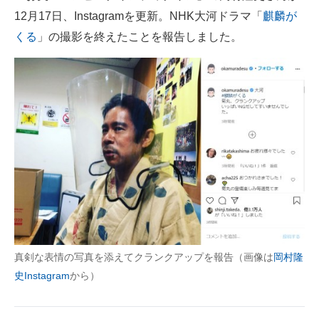
12月17日、Instagramを更新。NHK大河ドラマ「
麒麟が
ITの今と未来を見通す
くる
」の撮影を終えたことを報告しました。
スマホと通信の最新トレンド
進化するPCとデバイスの未来
好きが集まる 比べて選べる
ビジネスと働き方のヒント
AI活用のいまが分かる
企業ITのトレンドを詳説
経営リーダーのコミュニティ
真剣な表情の写真を添えてクランクアップを報告（画像は
岡村隆
マーケ×ITの今がよく分かる
史Instagram
から）
ITエンジニア向け専門サイト