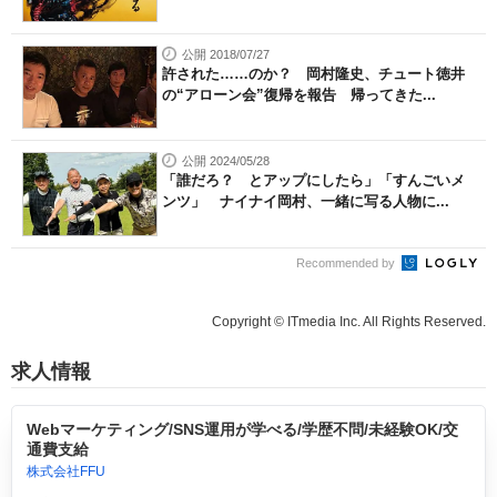
公開 2018/07/27
許された……のか？ 岡村隆史、チュート徳井
の“アローン会”復帰を報告 帰ってきた...
公開 2024/05/28
「誰だろ？ とアップにしたら」「すんごいメ
ンツ」 ナイナイ岡村、一緒に写る人物に...
Recommended by
Copyright © ITmedia Inc. All Rights Reserved.
求人情報
Webマーケティング/SNS運用が学べる/学歴不問/未経験OK/交
通費支給
株式会社FFU