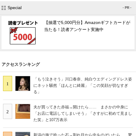
Special
- PR -
【抽選で5,000円分】Amazonギフトカードが
当たる！読者アンケート実施中
アクセスランキング
「もう泣きそう」川口春奈、純白ウエディングドレス姿
1
にネット騒然「ほんとに綺麗」「この笑顔が切なすぎ
る」
夫が買ってきた赤福→開けたら…… まさかの中身に
2
「お店に電話してしまいそう」「さすがに初めて見まし
た笑」と107万表示
新潟の海で拾った石→割れ目から中をのぞいたら……驚