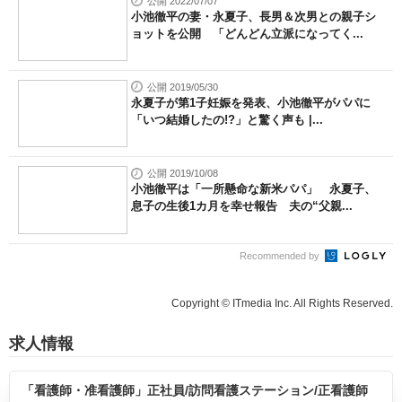
公開 2022/07/07
小池徹平の妻・永夏子、長男＆次男との親子シ
ョットを公開 「どんどん立派になってく...
公開 2019/05/30
永夏子が第1子妊娠を発表、小池徹平がパパに
「いつ結婚したの!?」と驚く声も |...
公開 2019/10/08
小池徹平は「一所懸命な新米パパ」 永夏子、
息子の生後1カ月を幸せ報告 夫の“父親...
Recommended by
Copyright © ITmedia Inc. All Rights Reserved.
求人情報
「看護師・准看護師」正社員/訪問看護ステーション/正看護師