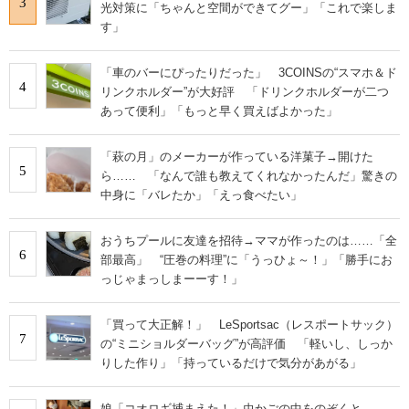
3
光対策に「ちゃんと空間ができてグー」「これで楽しま
す」
「車のバーにぴったりだった」 3COINSの“スマホ＆ド
4
リンクホルダー”が大好評 「ドリンクホルダーが二つ
あって便利」「もっと早く買えばよかった」
「萩の月」のメーカーが作っている洋菓子→開けた
5
ら…… 「なんで誰も教えてくれなかったんだ」驚きの
中身に「バレたか」「えっ食べたい」
おうちプールに友達を招待→ママが作ったのは……「全
6
部最高」 “圧巻の料理”に「うっひょ～！」「勝手にお
っじゃまっしまーーす！」
「買って大正解！」 LeSportsac（レスポートサック）
7
の“ミニショルダーバッグ”が高評価 「軽いし、しっか
りした作り」「持っているだけで気分があがる」
娘「コオロギ捕まえた！」虫かごの中をのぞくと……