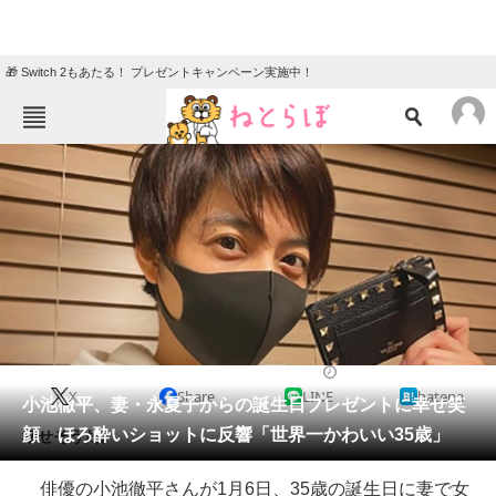
🎁 Switch 2もあたる！ プレゼントキャンペーン実施中！
ねとらぼメニュー
TOP
ニュース
エンタメ
クイズ
グルメ
地域
住まい
教育・育児
動物
リサーチ
2021/01/07 11:10（公開）
X
Share
LINE
hatena
会員記事
小池徹平、妻・永夏子からの誕生日プレゼントに幸せ笑
顔 ほろ酔いショットに反響「世界一かわいい35歳」
幸せそうだ。
メディア
俳優の小池徹平さんが1月6日、35歳の誕生日に妻で女
注目記事を集めた総合ページ