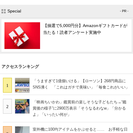
Special
- PR -
【抽選で5,000円分】Amazonギフトカードが
当たる！読者アンケート実施中
アクセスランキング
「うますぎて1億個いける」【ローソン】268円商品に
1
SNS沸く 「これはガチで美味い」「毎食これがいい」
「映画ちいかわ」鑑賞前の楽しそうな子どもたち→“鑑
2
賞後の様子”に2900万表示「そうなるわなw」「分かる
よ」「いったい何が」
室外機に100均アイテムをかぶせると…… お手軽な日