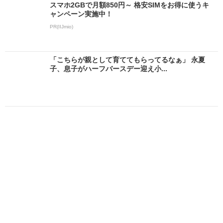
スマホ2GBで月額850円～ 格安SIMをお得に使うキ
ャンペーン実施中！
PR(IIJmio)
「こちらが親として育ててもらってるなぁ」 永夏
子、息子がハーフバースデー迎え小...