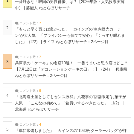
1
一番好きな「韓国の男性俳優」は？【2026年版・人気投票実施
中】 | 芸能人 ねとらぼリサーチ
コメント数：
7
2
「もっと早く買えば良かった」 カインズの“車内遮光カーテ
ン”が大人気 「プライバシーも保てて安心」「ぐっすり眠れま
した」（2/2） | ライフ ねとらぼリサーチ：2ページ目
コメント数：
7
3
兵庫県の「ケーキ」の名店10選！ 一番うまいと思う店はどこ？
【7月12日は「デコレーションケーキの日」！】（2/4） | 兵庫県
ねとらぼリサーチ：2ページ目
コメント数：
5
4
「北海道土産としてもセンス抜群」六花亭の“店舗限定”お菓子が
人気 「こんなの初めて」「箱買いするべきだった」（1/2） |
北海道 ねとらぼリサーチ
コメント数：
4
5
「車に常備しました」 カインズの“1980円クーラーバッグ”が評