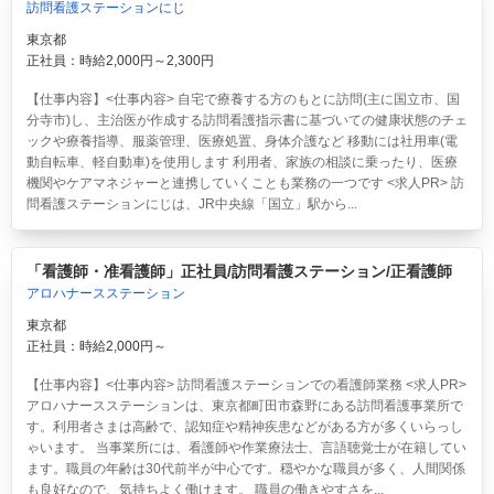
訪問看護ステーションにじ
東京都
正社員：時給2,000円～2,300円
【仕事内容】<仕事内容> 自宅で療養する方のもとに訪問(主に国立市、国
分寺市)し、主治医が作成する訪問看護指示書に基づいての健康状態のチェ
ックや療養指導、服薬管理、医療処置、身体介護など 移動には社用車(電
動自転車、軽自動車)を使用します 利用者、家族の相談に乗ったり、医療
機関やケアマネジャーと連携していくことも業務の一つです <求人PR> 訪
問看護ステーションにじは、JR中央線「国立」駅から...
「看護師・准看護師」正社員/訪問看護ステーション/正看護師
アロハナースステーション
東京都
正社員：時給2,000円～
【仕事内容】<仕事内容> 訪問看護ステーションでの看護師業務 <求人PR>
アロハナースステーションは、東京都町田市森野にある訪問看護事業所で
す。利用者さまは高齢で、認知症や精神疾患などがある方が多くいらっし
ゃいます。 当事業所には、看護師や作業療法士、言語聴覚士が在籍してい
ます。職員の年齢は30代前半が中心です。穏やかな職員が多く、人間関係
も良好なので、気持ちよく働けます。 職員の働きやすさを...