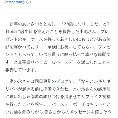
Instagram
から）
企業向けIT製品の総合サイト
IT製品の技術・比較・事例
新年のあいさつとともに、「35歳になりました」と1
製造業のIT導入・活用を支援
月5日に誕生日を迎えたことを報告した小池さん。プレ
ゼントのキーケースを持って若々しいにもほどがある笑
モノづくり技術者専門サイト
顔を浮かべており、「家族にお祝いしてもらい、プレゼ
エレクトロニクス専門サイト
ントももらって、いつも通りに酔っ払って幸せな時間で
す」と文字通りハッピーなバースデーを過ごしたことを
電子設計の基本と応用
報告しています。
エネルギーの専門メディア
妻の永さんは同日更新の
ブログ
で、「なんとかギリギ
建設×テクノロジーの最前線
リパパが起きる前に準備できたね」と小池さんの起床前
に買い出し＆部屋の飾りつけを済ませてサプライズ祝福
ちょっと気になるネットの話題
を行ったことを報告。「バースデーボーイはちょっとい
いお酒を飲みながら 皆さまからのメッセージを嬉しそう