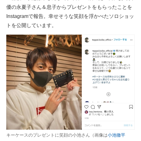
優の永夏子さん＆息子からプレゼントをもらったことを
ITの今と未来を見通す
Instagramで報告。幸せそうな笑顔を浮かべたソロショッ
トを公開しています。
スマホと通信の最新トレンド
進化するPCとデバイスの未来
好きが集まる 比べて選べる
ビジネスと働き方のヒント
AI活用のいまが分かる
企業ITのトレンドを詳説
経営リーダーのコミュニティ
マーケ×ITの今がよく分かる
キーケースのプレゼントに笑顔の小池さん（画像は
小池徹平
ITエンジニア向け専門サイト