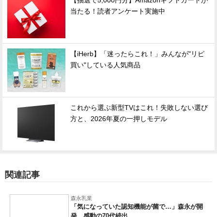
【抽選で5,000円分】Amazonギフトカードが
当たる！読者アンケート実施中
【iHerb】「迷ったらこれ！」みんなが"リピ
買い"している人気商品
これから選ぶ新型TVはこれ！失敗しない選び
方と、2026年夏の一押しモデル
関連記事
森永乳業
「気になっていた認知機能が菌で…」森永が開
発。感動の70代続出