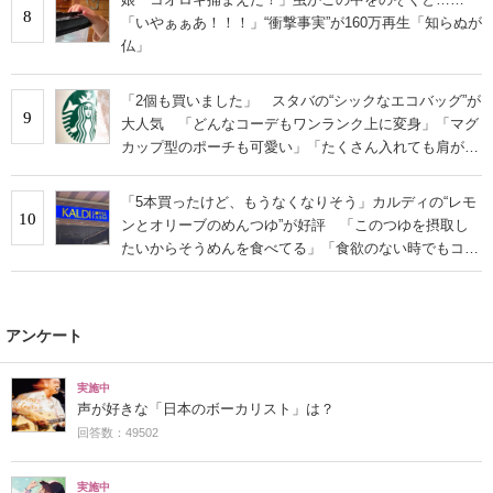
8
「いやぁぁあ！！！」“衝撃事実”が160万再生「知らぬが
仏」
「2個も買いました」 スタバの“シックなエコバッグ”が
9
大人気 「どんなコーデもワンランク上に変身」「マグ
カップ型のポーチも可愛い」「たくさん入れても肩が痛
くならない」
「5本買ったけど、もうなくなりそう」カルディの“レモ
10
ンとオリーブのめんつゆ”が好評 「このつゆを摂取し
たいからそうめんを食べてる」「食欲のない時でもコレ
で食べられる」
アンケート
実施中
声が好きな「日本のボーカリスト」は？
回答数：49502
実施中