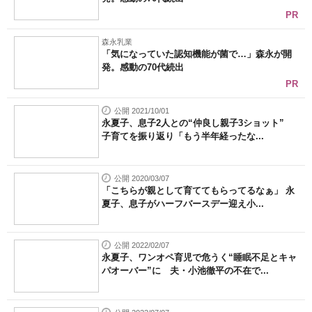
PR
森永乳業
「気になっていた認知機能が菌で…」森永が開
発。感動の70代続出
PR
公開 2021/10/01
永夏子、息子2人との“仲良し親子3ショット”
子育てを振り返り「もう半年経ったな...
公開 2020/03/07
「こちらが親として育ててもらってるなぁ」 永
夏子、息子がハーフバースデー迎え小...
公開 2022/02/07
永夏子、ワンオペ育児で危うく“睡眠不足とキャ
パオーバー”に 夫・小池徹平の不在で...