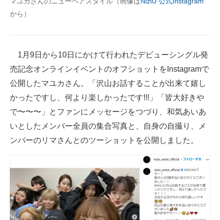
マユカさんのニューヘアスタイル（画像は
NiziU 公式Instagram
企業向けIT製品の総合サイト
から）
IT製品の技術・比較・事例
製造業のIT導入・活用を支援
1月9日から10日にかけて行われたデビューシングル発
売記念オンラインイベントのオフショットをInstagramで
モノづくり技術者専門サイト
公開したマユカさん。「沢山お話することが出来て嬉し
エレクトロニクス専門サイト
かったですし、何より楽しかったです!!!」「皆大好きや
で〜〜〜」とファンにメッセージをつづり、和気あいあ
電子設計の基本と応用
いとしたメンバー全員の集合写真と、自身の自撮り、メ
エネルギーの専門メディア
ンバーのリマさんとのツーショットを公開しました。
建設×テクノロジーの最前線
ちょっと気になるネットの話題