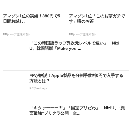
アマゾン1位の実績！380円で5
アマゾン1位「このお茶ガチで
日間お試し。
す」噂のお茶
PR(ハーブ健康本舗)
PR(ハーブ健康本舗)
「この韓国語ラップ異次元レベルで速い」 Nizi
U、韓国語版「Make you ...
FPが解説！Apple製品を分割手数料0円で入手する
方法とは？
PR(Fav-Log)
「キタァーーー!!!」「国宝プリだわ」 NiziU、“顔
面最強”プリクラ公開 全...