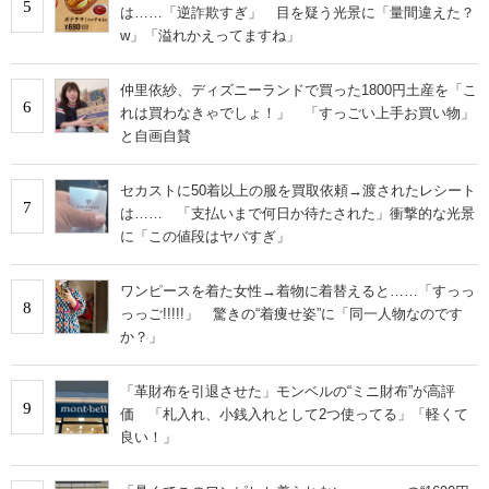
5
は……「逆詐欺すぎ」 目を疑う光景に「量間違えた？
w」「溢れかえってますね」
仲里依紗、ディズニーランドで買った1800円土産を「こ
6
れは買わなきゃでしょ！」 「すっごい上手お買い物」
と自画自賛
セカストに50着以上の服を買取依頼→渡されたレシート
7
は…… 「支払いまで何日か待たされた」衝撃的な光景
に「この値段はヤバすぎ」
ワンピースを着た女性→着物に着替えると……「すっっ
8
っっご!!!!!」 驚きの“着痩せ姿”に「同一人物なのです
か？」
「革財布を引退させた」モンベルの“ミニ財布”が高評
9
価 「札入れ、小銭入れとして2つ使ってる」「軽くて
良い！」