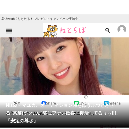
🎁 Switch 2もあたる！ プレゼントキャンペーン実施中！
ねとらぼメニュー
TOP
ニュース
エンタメ
クイズ
グルメ
地域
住まい
教育・育児
動物
リサーチ
2021/01/11 17:39（公開）
X
Share
LINE
hatena
会員記事
NiziU・マユカ、オーディション時をほうふつとさせ
る“茶髪ぱっつん”姿にファン歓喜「復活してるぅぅ!!!」
何色でも似合うNiziUのカメレオン・マユカさん。
メディア
「安定の尊さ」
目次を表示
注目記事を集めた総合ページ