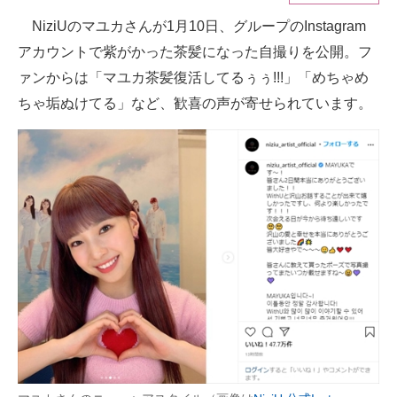
NiziUのマユカさんが1月10日、グループのInstagram
ITの今と未来を見通す
アカウントで紫がかった茶髪になった自撮りを公開。フ
スマホと通信の最新トレンド
ァンからは「マユカ茶髪復活してるぅぅ!!!」「めちゃめ
ちゃ垢ぬけてる」など、歓喜の声が寄せられています。
進化するPCとデバイスの未来
好きが集まる 比べて選べる
ビジネスと働き方のヒント
AI活用のいまが分かる
企業ITのトレンドを詳説
経営リーダーのコミュニティ
マーケ×ITの今がよく分かる
ITエンジニア向け専門サイト