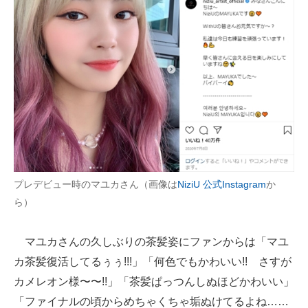
プレデビュー時のマユカさん（画像は
NiziU 公式Instagram
か
ら）
マユカさんの久しぶりの茶髪姿にファンからは「マユ
カ茶髪復活してるぅぅ!!!」「何色でもかわいい!! さすが
カメレオン様〜〜!!」「茶髪ぱっつんしぬほどかわいい」
「ファイナルの頃からめちゃくちゃ垢ぬけてるよね……