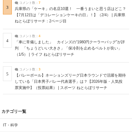
コメント数：
7
3
兵庫県の「ケーキ」の名店10選！ 一番うまいと思う店はどこ？
【7月12日は「デコレーションケーキの日」！】（2/4） | 兵庫県
ねとらぼリサーチ：2ページ目
コメント数：
4
4
「車に常備しました」 カインズの“1980円クーラーバッグ”が評
判 「ちょうどいい大きさ」「保冷剤を止めるベルトが良い」
（1/5） | ライフ ねとらぼリサーチ
コメント数：
3
5
【バレーボール】ネーションズリーグ日本ラウンドで活躍を期待
している「日本男子バレー代表選手」は？【2026年版・人気投
票実施中】（投票結果） | スポーツ ねとらぼリサーチ
カテゴリ一覧
IT・科学