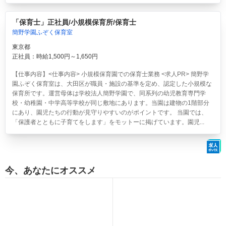
「保育士」正社員/小規模保育所/保育士
簡野学園ふぞく保育室
東京都
正社員：時給1,500円～1,650円
【仕事内容】<仕事内容> 小規模保育園での保育士業務 <求人PR> 簡野学
園ふぞく保育室は、大田区が職員・施設の基準を定め、認定した小規模な
保育所です。運営母体は学校法人簡野学園で、同系列の幼児教育専門学
校・幼稚園・中学高等学校が同じ敷地にあります。当園は建物の1階部分
にあり、園児たちの行動が見守りやすいのがポイントです。 当園では、
「保護者とともに子育てをします」をモットーに掲げています。園児...
今、あなたにオススメ