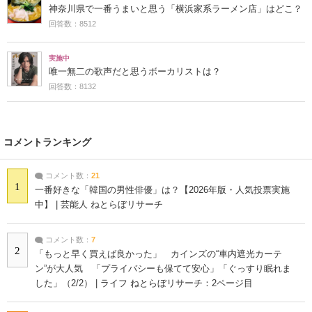
神奈川県で一番うまいと思う「横浜家系ラーメン店」はどこ？
回答数：8512
実施中
唯一無二の歌声だと思うボーカリストは？
回答数：8132
コメントランキング
コメント数：
21
1
一番好きな「韓国の男性俳優」は？【2026年版・人気投票実施
中】 | 芸能人 ねとらぼリサーチ
コメント数：
7
2
「もっと早く買えば良かった」 カインズの“車内遮光カーテ
ン”が大人気 「プライバシーも保てて安心」「ぐっすり眠れま
した」（2/2） | ライフ ねとらぼリサーチ：2ページ目