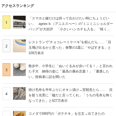
アクセスランキング
「スマホと鍵だけは持って出かけたい時にちょうどい
1
い」 agnes b.（アニエスべー）の“ミニミニショルダー
バッグ”が大好評 「小さいハンカチも入る」「軽くて
旅行でも活躍します
レストランで“チョコレートケーキ”を頼んだら……「目
2
玉飛び出るかと思った」衝撃の1皿に「やばすぎる」と
109万表示
散歩中、小学生に「ぬいぐるみが歩いてる！」と言われ
3
た子犬 納得の姿に「最高の褒め言葉！」「遭遇した
い」投稿者に話を聞いた
掛け毛布を半年ぶりにオキシ漬け→翌朝見たら…… 目
4
を疑う光景に「嘘だと言ってくれ」「うちの毛布も怖く
なってきた」と627万表示
コメダで680円の「ポテチキ」を注文→出てきたの