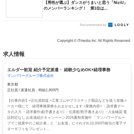
【男性が選ぶ】ダンスがうまいと思う「NiziU」
のメンバーランキング！ 第1位は...
Recommended by
Copyright © ITmedia Inc. All Rights Reserved.
求人情報
エルダー歓迎 紹介予定派遣・ 経験少なめOK×経理事務
マンパワーグループ株式会社
東京都
正社員 / 派遣社員：時給1,800円
【仕事内容】<正社員前提 >工業ゴムやプラスチック製品などを扱う老舗メ
ーカー様にて、経理事務業務をおまかせします <業務内容> ・請求書デー
タの入力 ・請求書作成(手書きあり) ・伝票処理(手書きあり) ・入金確認 電
話対応なし お友達紹介キャンペーン2026夏秋実施中 「マンパワーグルー
プでご就業中のご紹介者」と「お友達」にそれぞれ10,000円相当の電子マ
ネーギフトをプレゼント...