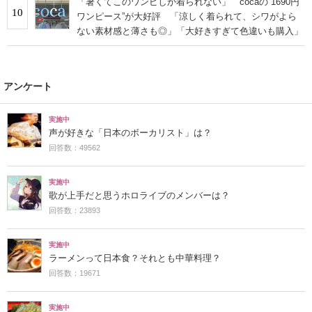
「暑くてこのワンピしか着られない」 cocaの“1690円
10
ワンピース”が大好評 「涼しく着られて、シワがよら
ない素材感と薄さも◎」「大好きすぎて色違いも購入」
アンケート
実施中
声が好きな「日本のボーカリスト」は？
回答数：49562
実施中
歌が上手だと思うホロライブのメンバーは？
回答数：23893
実施中
ラーメンって日本食？それとも中華料理？
回答数：19671
実施中