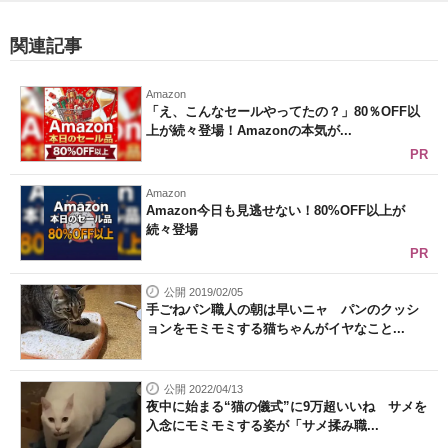
関連記事
Amazon
「え、こんなセールやってたの？」80％OFF以
上が続々登場！Amazonの本気が...
PR
Amazon
Amazon今日も見逃せない！80%OFF以上が
続々登場
PR
公開 2019/02/05
手ごねパン職人の朝は早いニャ パンのクッシ
ョンをモミモミする猫ちゃんがイヤなこと...
公開 2022/04/13
夜中に始まる“猫の儀式”に9万超いいね サメを
入念にモミモミする姿が「サメ揉み職...