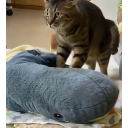
企業向けIT製品の総合サイト
IT製品の技術・比較・事例
製造業のIT導入・活用を支援
モノづくり技術者専門サイト
エレクトロニクス専門サイト
電子設計の基本と応用
エネルギーの専門メディア
建設×テクノロジーの最前線
ちょっと気になるネットの話題