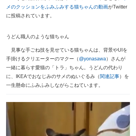
メのクッションをふみふみする猫ちゃんの動画
がTwitter
ITの今と未来を見通す
に投稿されています。
スマホと通信の最新トレンド
うどん職人のような猫ちゃん
進化するPCとデバイスの未来
見事な手ごね技を見せている猫ちゃんは、背景やUIを
好きが集まる 比べて選べる
手掛けるクリエーターのマクー（
@yonasawa
）さんが
ビジネスと働き方のヒント
一緒に暮らす愛猫の「トラ」ちゃん。うどんの代わり
に、IKEAでおなじみのサメのぬいぐるみ（
関連記事
）を
AI活用のいまが分かる
一生懸命にふみふみしながらこねています。
企業ITのトレンドを詳説
経営リーダーのコミュニティ
マーケ×ITの今がよく分かる
ITエンジニア向け専門サイト