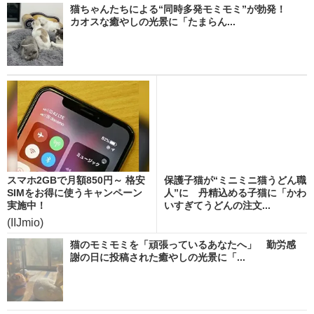
猫ちゃんたちによる“同時多発モミモミ”が勃発！
カオスな癒やしの光景に「たまらん...
スマホ2GBで月額850円～ 格安
保護子猫が“ミニミニ猫うどん職
SIMをお得に使うキャンペーン
人”に 丹精込める子猫に「かわ
実施中！
いすぎてうどんの注文...
(IIJmio)
猫のモミモミを「頑張っているあなたへ」 勤労感
謝の日に投稿された癒やしの光景に「...