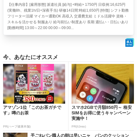
【仕事内容】[雇用形態] 派遣社員 [給与] <時給> 1750円 日収例:16,625円
(実働8h、残業1h/日+深夜手当) 研修14日間:時給1,650円 [特徴] シフト勤務
フリーター活躍 マイカー通勤OK 高収入 交通費支給 ミドル活躍中 資格・
スキルを活かせる 制服あり 給与前払い制度あり 長期 週払い・日払いあり
[勤務時間] 13:00～22:00 00:00～09:00...
今、あなたにオススメ
アマゾン1位「このお茶ガチで
スマホ2GBで月額850円～ 格安
す」噂のお茶
SIMをお得に使うキャンペーン
実施中！
PR(ハーブ健康本舗)
PR(IIJmio)
手ごねパン職人の朝は早いニャ パンのクッション