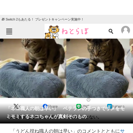
🎁 Switch 2もあたる！ プレゼントキャンペーン実施中！
ねとらぼメニュー
TOP
ニュース
エンタメ
クイズ
グルメ
地域
住まい
教育・育児
動物
リサーチ
2021/02/03 07:30（公開）
X
Share
LINE
hatena
会員記事
「ネコ職人の朝は早い」 ベテランの手つきでサメをモ
ミモミするネコちゃんが真剣そのもの
こんな真剣なまなざしの猫ちゃん、見たことない。
メディア
「うどん捏ね職人の朝は早い」のコメントとともに
サ
注目記事を集めた総合ページ