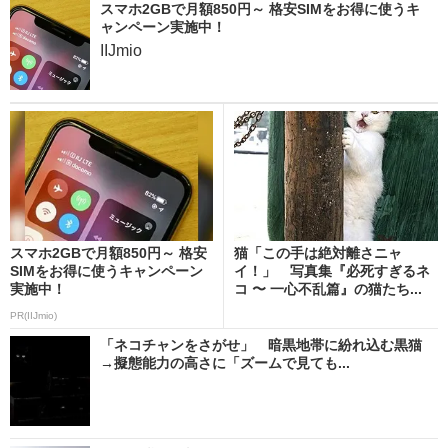
スマホ2GBで月額850円～ 格安SIMをお得に使うキ
ャンペーン実施中！
IIJmio
スマホ2GBで月額850円～ 格安
猫「この手は絶対離さニャ
SIMをお得に使うキャンペーン
イ！」 写真集『必死すぎるネ
実施中！
コ 〜 一心不乱篇』の猫たち...
PR(IIJmio)
「ネコチャンをさがせ」 暗黒地帯に紛れ込む黒猫
→擬態能力の高さに「ズームで見ても...