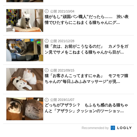
公開 2021/10/04
猫がもし“頑固パン職人”だったら…… 渋い表
情でひたすらにこねまくる猫ちゃんにグ...
公開 2021/12/28
猫「次は、お前がこうなるのだ」 カメラをガ
ン見でサメをこねまくる猫ちゃんから目が...
公開 2021/09/15
猫「お客さんこってますにゃあ」 モフモフ猫
ちゃんの“毎日ふみふみマッサージ”が見...
公開 2019/11/07
どっちがアザラシ？ もふもち感のある猫ちゃ
んと「アザラシ」クッションのツーショッ...
Recommended by