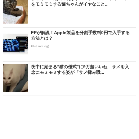
をモミモミする猫ちゃんがイヤなこと...
FPが解説！Apple製品を分割手数料0円で入手する
方法とは？
PR(Fav-Log)
夜中に始まる“猫の儀式”に9万超いいね サメを入
念にモミモミする姿が「サメ揉み職...