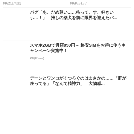
PR(森永乳業)
PR(Fav-Log)
パグ「あ、だめ尊い……待って、す、好きい
ぃ…！」 推しの柴犬を前に限界を迎えたパ...
スマホ2GBで月額850円～ 格安SIMをお得に使うキ
ャンペーン実施中！
PR(IIJmio)
デーンとワンコがくつろぐのはまさかの……「肝が
座ってる」「なんて精神力」 大物感...