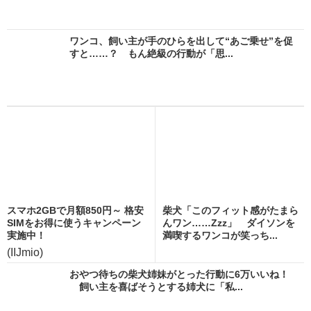
ワンコ、飼い主が手のひらを出して“あご乗せ”を促
すと……？ もん絶級の行動が「思...
スマホ2GBで月額850円～ 格安
柴犬「このフィット感がたまら
SIMをお得に使うキャンペーン
んワン……Zzz」 ダイソンを
実施中！
満喫するワンコが笑っち...
(IIJmio)
おやつ待ちの柴犬姉妹がとった行動に6万いいね！
飼い主を喜ばそうとする姉犬に「私...