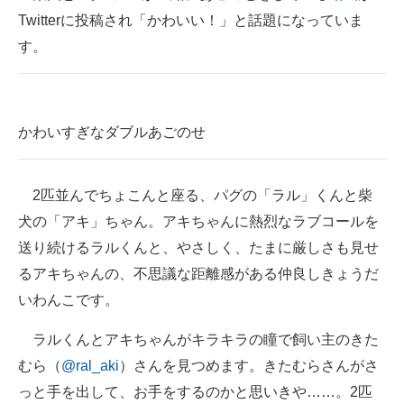
Twitterに投稿され「かわいい！」と話題になっていま
ITの今と未来を見通す
す。
スマホと通信の最新トレンド
進化するPCとデバイスの未来
かわいすぎなダブルあごのせ
好きが集まる 比べて選べる
ビジネスと働き方のヒント
2匹並んでちょこんと座る、パグの「ラル」くんと柴
犬の「アキ」ちゃん。アキちゃんに熱烈なラブコールを
AI活用のいまが分かる
送り続けるラルくんと、やさしく、たまに厳しさも見せ
企業ITのトレンドを詳説
るアキちゃんの、不思議な距離感がある仲良しきょうだ
いわんこです。
経営リーダーのコミュニティ
ラルくんとアキちゃんがキラキラの瞳で飼い主のきた
マーケ×ITの今がよく分かる
むら（
@ral_aki
）さんを見つめます。きたむらさんがさ
ITエンジニア向け専門サイト
っと手を出して、お手をするのかと思いきや……。2匹