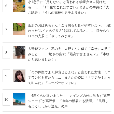
小1息子に「足りない」と言われる学童弁当→開けた
6
ら…… 「1年生でこれはすごい」まさかの中身に「大
ご馳走」「うちの高校生男子より多い」
近所のおばあちゃん「こう切ると食べやすいよ〜」→教
7
わった“スイカの切り方”を試してみると…… 目からウ
ロコの光景に「やってみます」
大野智ファン「私の夫、大野くんに似てて幸せ」→見て
8
みると…… ‟驚きの姿”に「最高すぎません？」「本物
かと思いました！」
「その体型でよく脚出せるよね」と言われた女性→ミニ
9
丈ワンピを着たら…… まさかの姿に「『マジか！』っ
て叫んだ」「スーパーオシャレ」
「4度くらい違いました」 カインズの外に吊るす“遮光
10
シェード”が高評価 「今年の酷暑にも活躍」「風通し
もよくしっかり遮光」の声