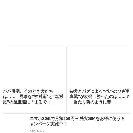
パパ帰宅、そのとき犬たち
柴犬とパグによる“パパのひざ争
は…… 見事な“神対応”と“塩対
奪戦”が勃発→勝ったのは……？
応”の温度差に「まるでコ...
当たり前のように奪...
スマホ2GBで月額850円～ 格安SIMをお得に使うキ
ャンペーン実施中！
PR(IIJmio)