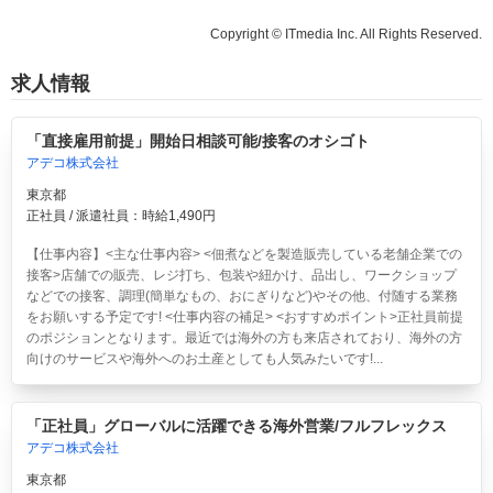
Copyright © ITmedia Inc. All Rights Reserved.
求人情報
「直接雇用前提」開始日相談可能/接客のオシゴト
アデコ株式会社
東京都
正社員 / 派遣社員：時給1,490円
【仕事内容】<主な仕事内容> <佃煮などを製造販売している老舗企業での
接客>店舗での販売、レジ打ち、包装や紐かけ、品出し、ワークショップ
などでの接客、調理(簡単なもの、おにぎりなど)やその他、付随する業務
をお願いする予定です! <仕事内容の補足> <おすすめポイント>正社員前提
のポジションとなります。最近では海外の方も来店されており、海外の方
向けのサービスや海外へのお土産としても人気みたいです!...
「正社員」グローバルに活躍できる海外営業/フルフレックス
アデコ株式会社
東京都