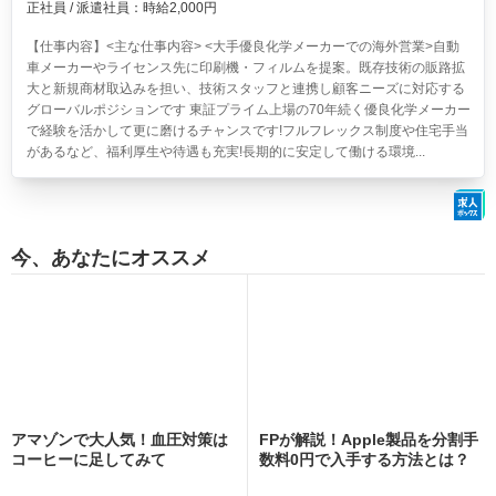
正社員 / 派遣社員：時給2,000円
【仕事内容】<主な仕事内容> <大手優良化学メーカーでの海外営業>自動
車メーカーやライセンス先に印刷機・フィルムを提案。既存技術の販路拡
大と新規商材取込みを担い、技術スタッフと連携し顧客ニーズに対応する
グローバルポジションです 東証プライム上場の70年続く優良化学メーカー
で経験を活かして更に磨けるチャンスです!フルフレックス制度や住宅手当
があるなど、福利厚生や待遇も充実!長期的に安定して働ける環境...
今、あなたにオススメ
アマゾンで大人気！血圧対策は
FPが解説！Apple製品を分割手
コーヒーに足してみて
数料0円で入手する方法とは？