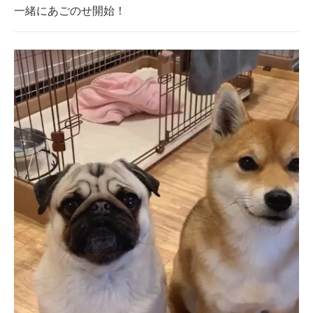
一緒にあごのせ開始！
企業向けIT製品の総合サイト
IT製品の技術・比較・事例
製造業のIT導入・活用を支援
モノづくり技術者専門サイト
エレクトロニクス専門サイト
電子設計の基本と応用
エネルギーの専門メディア
建設×テクノロジーの最前線
ちょっと気になるネットの話題