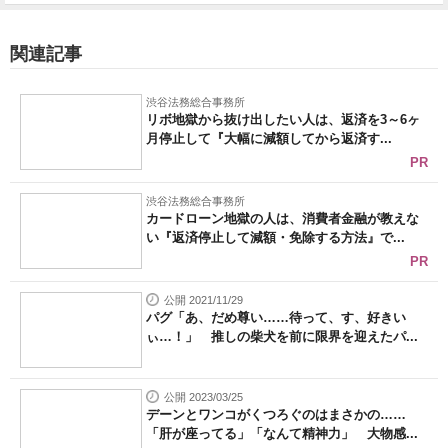
関連記事
渋谷法務総合事務所
リボ地獄から抜け出したい人は、返済を3～6ヶ
月停止して『大幅に減額してから返済す...
PR
渋谷法務総合事務所
カードローン地獄の人は、消費者金融が教えな
い『返済停止して減額・免除する方法』で...
PR
公開 2021/11/29
パグ「あ、だめ尊い……待って、す、好きい
ぃ…！」 推しの柴犬を前に限界を迎えたパ...
公開 2023/03/25
デーンとワンコがくつろぐのはまさかの……
「肝が座ってる」「なんて精神力」 大物感...