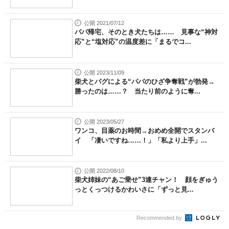
公開 2021/07/12
パパ帰宅、そのとき犬たちは…… 見事な“神対
応”と“塩対応”の温度差に「まるでコ...
公開 2023/11/09
柴犬とパグによる“パパのひざ争奪戦”が勃発→
勝ったのは……？ 当たり前のように奪...
公開 2023/05/27
ワンコ、目薬のお時間→おめめ全開でスタンバ
イ 「凄いですね……！」「私より上手」...
公開 2022/08/10
柴犬姉妹の“あご乗せ”3連チャン！ 顔をぎゅう
っとくっつけるかわいさに「ずっと見...
Recommended by