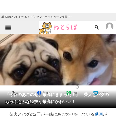
🎁 Switch 2もあたる！ プレゼントキャンペーン実施中！
ねとらぼメニュー
TOP
ニュース
エンタメ
クイズ
グルメ
地域
住まい
教育・育児
動物
リサーチ
2021/02/28 09:00（公開）
X
Share
LINE
hatena
会員記事
「今日のあごのせ、最高にきまった！」 柴犬とパグの
もっふもふな特技が最高にかわいい！
満点優勝！ 優勝です！
メディア
柴犬とパグの2匹が一緒にあごのせをしている
動画
が
注目記事を集めた総合ページ