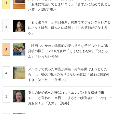
1
「お店に電話してしまいそう」「さすがに初めて見まし
た笑」と107万表示
「もう泣きそう」川口春奈、純白ウエディングドレス姿
2
にネット騒然「ほんとに綺麗」「この笑顔が切なすぎ
る」
「映画ちいかわ」鑑賞前の楽しそうな子どもたち→“鑑
3
賞後の様子”に2900万表示「そうなるわなw」「分かる
よ」「いったい何が」
メルカリで買った商品が到着→封筒を開けようとした
4
ら…… 650万表示のありえない光景に「完全に想定外
すぎて笑った」「何者？」
友人の結婚式へお呼ばれ→「エレガントな格好で来
5
て！」と言われ、当日……まさかの参列姿に「いやすご
おおお！」「天才」【海外】