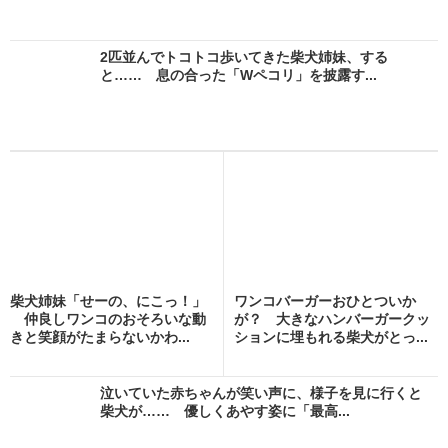
2匹並んでトコトコ歩いてきた柴犬姉妹、する
と…… 息の合った「Wペコリ」を披露す...
柴犬姉妹「せーの、にこっ！」
ワンコバーガーおひとついか
仲良しワンコのおそろいな動
が？ 大きなハンバーガークッ
きと笑顔がたまらないかわ...
ションに埋もれる柴犬がとっ...
泣いていた赤ちゃんが笑い声に、様子を見に行くと
柴犬が…… 優しくあやす姿に「最高...