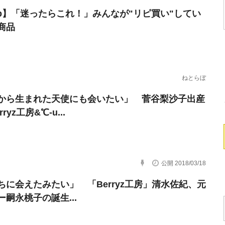
erb】「迷ったらこれ！」みんなが"リピ買い"してい
商品
ねとらぼ
から生まれた天使にも会いたい」 菅谷梨沙子出産
ryz工房&℃-u...
公開 2018/03/18
ちに会えたみたい」 「Berryz工房」清水佐紀、元
ー嗣永桃子の誕生...