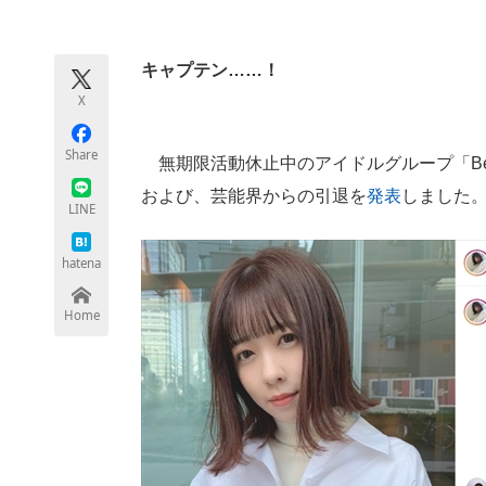
モノづくり技術者専門サイト
エレクトロ
キャプテン……！
X
ちょっと気になるネットの話題
Share
無期限活動休止中のアイドルグループ「Ber
および、芸能界からの引退を
発表
しました
LINE
hatena
Home