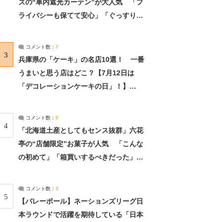
ズの“車内遮光カーテン”が大人気 「プ
ライバシーも保てて安心」「ぐっすり眠
れました」（2/2） | ライフ ねとらぼリ
サーチ：2ページ目
コメント数：
7
3
兵庫県の「ケーキ」の名店10選！ 一番
うまいと思う店はどこ？【7月12日は
「デコレーションケーキの日」！】
（2/4） | 兵庫県 ねとらぼリサーチ：2ペ
ージ目
コメント数：
5
4
「北海道土産としてもセンス抜群」六花
亭の“店舗限定”お菓子が人気 「こんな
の初めて」「箱買いするべきだった」
（1/2） | 北海道 ねとらぼリサーチ
コメント数：
3
5
【バレーボール】ネーションズリーグ日
本ラウンドで活躍を期待している「日本