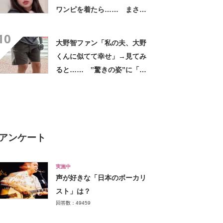
ワンピを着たら…… まさか
の姿に「『マジか！』って叫
10
んだ」「スーパーオシャレ」
大野智ファン「私の夫、大野
くんに似てて幸せ」→見てみ
ると…… ‟驚きの姿”に「最
高すぎません？」「本物かと
思いました！」
アンケート
実施中
声が好きな「日本のボーカリ
スト」は？
回答数：49459