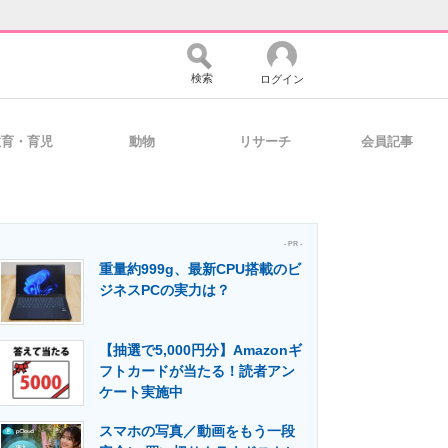
検索
ログイン
教育・育児
動物
リサーチ
会員記事
バイスの未来
好きが集まる 比べて選べる
- PR -
重量約999g、最新CPU搭載のビ
コミュニティ
マーケ×ITの今がよく分かる
ジネスPCの実力は？
【抽選で5,000円分】Amazonギ
・活用を支援
フトカードが当たる！読者アン
ケート実施中
スマホの写真／動画をもう一段