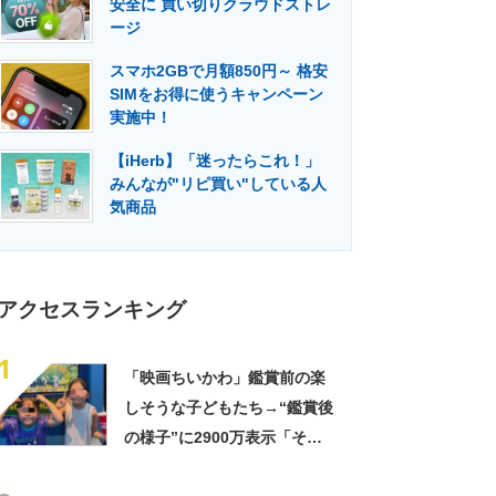
安全に 買い切りクラウドストレ
門メディア
建設×テクノロジーの最前線
ージ
スマホ2GBで月額850円～ 格安
SIMをお得に使うキャンペーン
実施中！
【iHerb】「迷ったらこれ！」
みんなが"リピ買い"している人
気商品
アクセスランキング
1
「映画ちいかわ」鑑賞前の楽
しそうな子どもたち→“鑑賞後
の様子”に2900万表示「そう
なるわなw」「分かるよ」