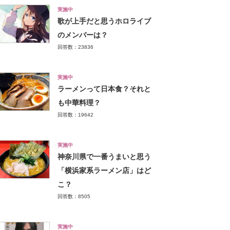
実施中
歌が上手だと思うホロライブ
のメンバーは？
回答数：23836
実施中
ラーメンって日本食？それと
も中華料理？
回答数：19642
実施中
神奈川県で一番うまいと思う
「横浜家系ラーメン店」はど
こ？
回答数：8505
実施中