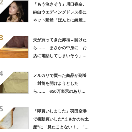
2
「いったい何が」
「もう泣きそう」川口春奈、
純白ウエディングドレス姿に
ネット騒然「ほんとに綺麗」
「この笑顔が切なすぎる」
3
夫が買ってきた赤福→開けた
ら…… まさかの中身に「お
店に電話してしまいそう」
「さすがに初めて見ました
4
笑」と107万表示
メルカリで買った商品が到着
→封筒を開けようとした
ら…… 650万表示のありえ
ない光景に「完全に想定外す
5
ぎて笑った」「何者？」
「即買いしました」羽田空港
で衝動買いした“まさかのお土
産”に「見たことない！」「み