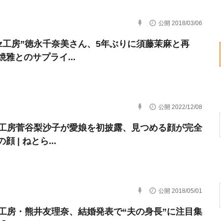
公開 2018/03/06
rryz工房”徳永千奈美さん、5年ぶりに須藤茉麻と再
焼雅とのサプライ...
公開 2022/12/08
ryz工房菅谷梨沙子が愛娘を初披露、見つめる顔が完全
顔 | ねとら...
公開 2018/05/01
ryz工房・熊井友理奈、結婚発表で“夫の身長”に注目集