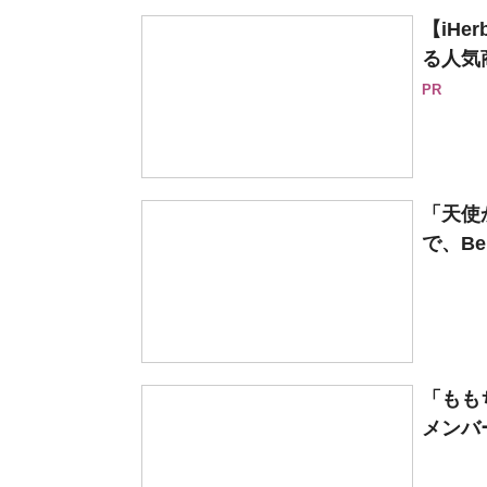
【iH
る人気
PR
「天使
で、Ber
「もも
メンバ