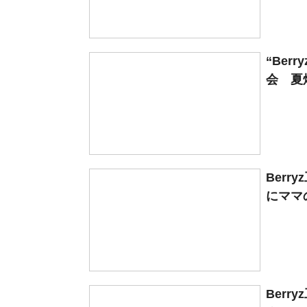
“Be
会 夏
Ber
にママの
Ber