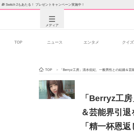
🎁 Switch 2もあたる！ プレゼントキャンペーン実施中！
メディア
TOP
ニュース
エンタメ
クイズ
注目記事を集めた総合ページ
ITの今
TOP
>
「Berryz工房」清水佐紀、一般男性との結婚＆
ビジネスと働き方のヒント
AI活用
「Berryz
＆芸能界引退
ITエンジニア向け専門サイト
企業向けI
「精一杯恩返