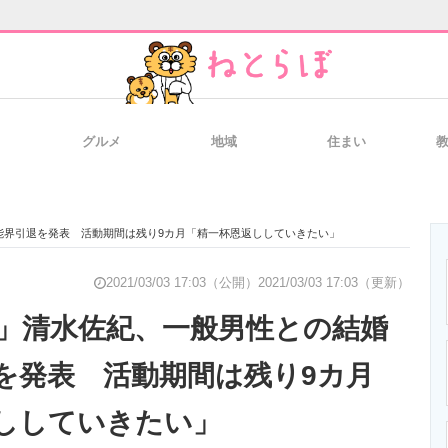
グルメ
地域
住まい
と未来を見通す
スマホと通信の最新トレンド
進化するPCとデ
芸能界引退を発表 活動期間は残り9カ月「精一杯恩返ししていきたい」
のいまが分かる
企業ITのトレンドを詳説
経営リーダーの
2021/03/03 17:03（公開）
2021/03/03 17:03（更新）
工房」清水佐紀、一般男性との結婚
を発表 活動期間は残り9カ月
T製品の総合サイト
IT製品の技術・比較・事例
製造業のIT導入
ししていきたい」