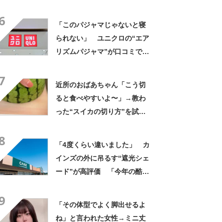
んなに自慢したい」
6
「このパジャマじゃないと寝
られない」 ユニクロの“エア
リズムパジャマ”が口コミで好
評 「冷房をつけっぱなしで
7
も長袖がありがたい」「夏で
近所のおばあちゃん「こう切
も暑く感じない」
ると食べやすいよ〜」→教わ
った“スイカの切り方”を試し
てみると…… 目からウロコ
8
の光景に「やってみます」
「4度くらい違いました」 カ
インズの外に吊るす“遮光シェ
ード”が高評価 「今年の酷暑
にも活躍」「風通しもよくし
9
っかり遮光」の声
「その体型でよく脚出せるよ
ね」と言われた女性→ミニ丈