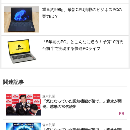
重量約999g、最新CPU搭載のビジネスPCの
実力は？
「5年前のPC」とこんなに違う！予算10万円
台前半で実現する快適PCライフ
関連記事
森永乳業
「気になっていた認知機能が菌で…」森永が開
発。感動の70代続出
PR
森永乳業
「気になっていた認知機能が菌で…」森永が開