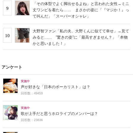
「その体型でよく脚出せるよね」と言われた女性→ミニ
9
丈ワンピを着たら…… まさかの姿に「『マジか！』っ
て叫んだ」「スーパーオシャレ」
大野智ファン「私の夫、大野くんに似てて幸せ」→見て
10
みると…… ‟驚きの姿”に「最高すぎません？」「本物
かと思いました！」
アンケート
実施中
声が好きな「日本のボーカリスト」は？
回答数：49459
実施中
歌が上手だと思うホロライブのメンバーは？
回答数：23836