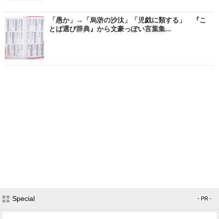
「愚か」→「烏滸の沙汰」「児戯に類する」 『こ
とば選び辞典』から文豪っぽい言葉集...
Special
- PR -