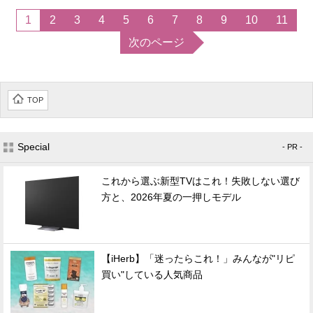
1
2
3
4
5
6
7
8
9
10
11
次のページ
TOP
Special
- PR -
これから選ぶ新型TVはこれ！失敗しない選び
方と、2026年夏の一押しモデル
【iHerb】「迷ったらこれ！」みんなが"リピ
買い"している人気商品