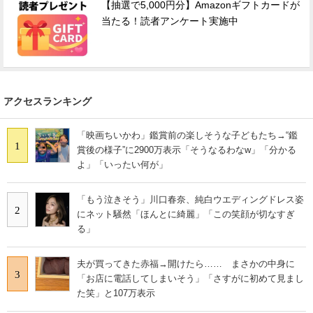
【抽選で5,000円分】Amazonギフトカードが
当たる！読者アンケート実施中
アクセスランキング
「映画ちいかわ」鑑賞前の楽しそうな子どもたち→“鑑
1
賞後の様子”に2900万表示「そうなるわなw」「分かる
よ」「いったい何が」
「もう泣きそう」川口春奈、純白ウエディングドレス姿
2
にネット騒然「ほんとに綺麗」「この笑顔が切なすぎ
る」
夫が買ってきた赤福→開けたら…… まさかの中身に
3
「お店に電話してしまいそう」「さすがに初めて見まし
た笑」と107万表示