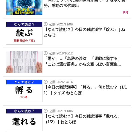
発。感動の70代続出
PR
公開 2021/11/09
【なんて読む？】今日の難読漢字「綻ぶ」 | ね
とらぼ
公開 2018/10/12
「愚か」→「烏滸の沙汰」「児戯に類する」
『ことば選び辞典』から文豪っぽい言葉集...
公開 2026/04/14
【今日の難読漢字】「孵る」←何と読む？（1/1
1） | クイズ ねとらぼ
公開 2021/11/06
【なんて読む？】今日の難読漢字「耄れる」
（1/2） | ねとらぼ