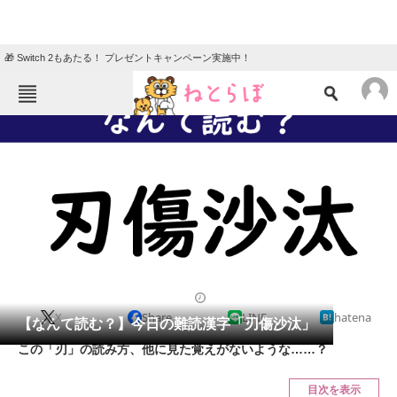
🎁 Switch 2もあたる！ プレゼントキャンペーン実施中！
ねとらぼメニュー
TOP
ニュース
エンタメ
クイズ
グルメ
地域
住まい
教育・育児
動物
リサーチ
2021/03/04 07:45（公開）
X
Share
LINE
hatena
会員記事
【なんて読む？】今日の難読漢字「刃傷沙汰」
この「刃」の読み方、他に見た覚えがないような……？
メディア
目次を表示
注目記事を集めた総合ページ