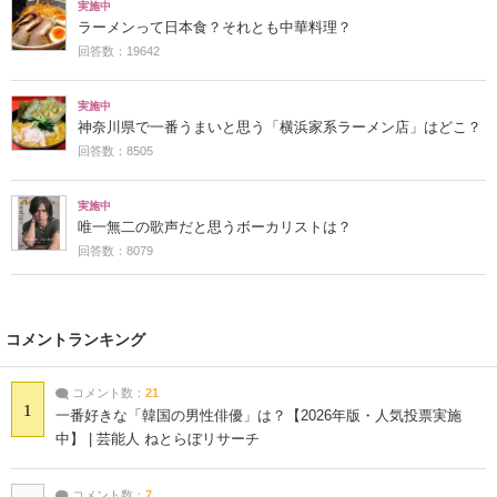
実施中
ラーメンって日本食？それとも中華料理？
回答数：19642
実施中
神奈川県で一番うまいと思う「横浜家系ラーメン店」はどこ？
回答数：8505
実施中
唯一無二の歌声だと思うボーカリストは？
回答数：8079
コメントランキング
コメント数：
21
1
一番好きな「韓国の男性俳優」は？【2026年版・人気投票実施
中】 | 芸能人 ねとらぼリサーチ
コメント数：
7