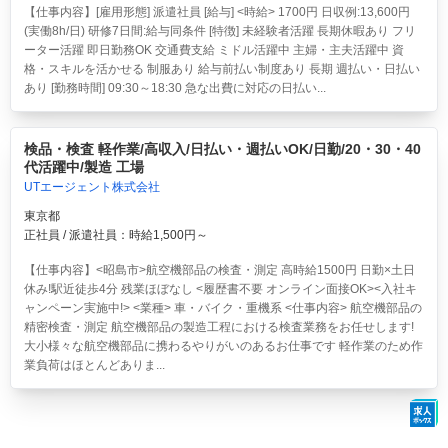
【仕事内容】[雇用形態] 派遣社員 [給与] <時給> 1700円 日収例:13,600円
(実働8h/日) 研修7日間:給与同条件 [特徴] 未経験者活躍 長期休暇あり フリ
ーター活躍 即日勤務OK 交通費支給 ミドル活躍中 主婦・主夫活躍中 資
格・スキルを活かせる 制服あり 給与前払い制度あり 長期 週払い・日払い
あり [勤務時間] 09:30～18:30 急な出費に対応の日払い...
検品・検査 軽作業/高収入/日払い・週払いOK/日勤/20・30・40
代活躍中/製造 工場
UTエージェント株式会社
東京都
正社員 / 派遣社員：時給1,500円～
【仕事内容】<昭島市>航空機部品の検査・測定 高時給1500円 日勤×土日
休み!駅近徒歩4分 残業ほぼなし <履歴書不要 オンライン面接OK><入社キ
ャンペーン実施中!> <業種> 車・バイク・重機系 <仕事内容> 航空機部品の
精密検査・測定 航空機部品の製造工程における検査業務をお任せします!
大小様々な航空機部品に携わるやりがいのあるお仕事です 軽作業のため作
業負荷はほとんどありま...