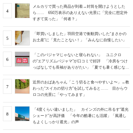
メルカリで買った商品が到着→封筒を開けようとした
4
ら…… 650万表示のありえない光景に「完全に想定外
すぎて笑った」「何者？」
「即買いしました」羽田空港で衝動買いした“まさかの
5
お土産”に「見たことない！」「みんなに自慢したい」
「このパジャマじゃないと寝られない」 ユニクロ
6
の“エアリズムパジャマ”が口コミで好評 「冷房をつけ
っぱなしでも長袖がありがたい」「夏でも暑く感じな
い」
近所のおばあちゃん「こう切ると食べやすいよ〜」→教
7
わった“スイカの切り方”を試してみると…… 目からウ
ロコの光景に「やってみます」
「4度くらい違いました」 カインズの外に吊るす“遮光
8
シェード”が高評価 「今年の酷暑にも活躍」「風通し
もよくしっかり遮光」の声