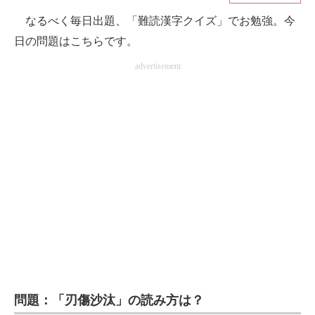
なるべく毎日出題、「難読漢字クイズ」でお勉強。今
ITの今と未来を見通す
日の問題はこちらです。
スマホと通信の最新トレンド
advertisement
進化するPCとデバイスの未来
好きが集まる 比べて選べる
ビジネスと働き方のヒント
AI活用のいまが分かる
企業ITのトレンドを詳説
経営リーダーのコミュニティ
マーケ×ITの今がよく分かる
問題：「刃傷沙汰」の読み方は？
ITエンジニア向け専門サイト