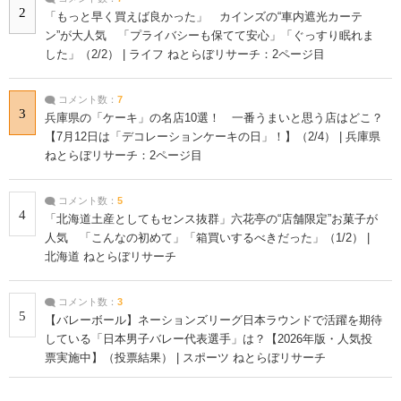
2
「もっと早く買えば良かった」 カインズの“車内遮光カーテ
ン”が大人気 「プライバシーも保てて安心」「ぐっすり眠れま
した」（2/2） | ライフ ねとらぼリサーチ：2ページ目
コメント数：
7
3
兵庫県の「ケーキ」の名店10選！ 一番うまいと思う店はどこ？
【7月12日は「デコレーションケーキの日」！】（2/4） | 兵庫県
ねとらぼリサーチ：2ページ目
コメント数：
5
4
「北海道土産としてもセンス抜群」六花亭の“店舗限定”お菓子が
人気 「こんなの初めて」「箱買いするべきだった」（1/2） |
北海道 ねとらぼリサーチ
コメント数：
3
5
【バレーボール】ネーションズリーグ日本ラウンドで活躍を期待
している「日本男子バレー代表選手」は？【2026年版・人気投
票実施中】（投票結果） | スポーツ ねとらぼリサーチ