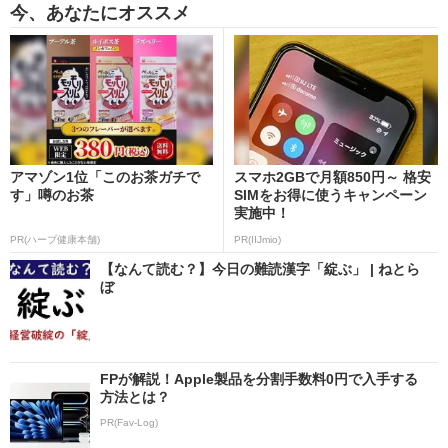
今、あなたにオススメ
アマゾン1位「このお茶ガチで
スマホ2GBで月額850円～ 格安
す」噂のお茶
SIMをお得に使うキャンペーン
実施中！
PR(ハーブ健康本舗)
PR(IIJmio)
【なんて読む？】今日の難読漢字「綻ぶ」 | ねとら
ぼ
FPが解説！Apple製品を分割手数料0円で入手する
方法とは？
PR(Fav-Log)