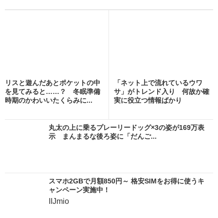
リスと遊んだあとポケットの中
「ネット上で流れているウワ
を見てみると……？ 冬眠準備
サ」がトレンド入り 何故か確
時期のかわいいたくらみに...
実に役立つ情報ばかり
丸太の上に乗るプレーリードッグ×3の姿が169万表
示 まんまるな後ろ姿に「だんご...
スマホ2GBで月額850円～ 格安SIMをお得に使うキ
ャンペーン実施中！
IIJmio