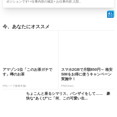
ポジションです! <仕事内容の補足> お仕事内容:入院...
今、あなたにオススメ
アマゾン1位「このお茶ガチで
スマホ2GBで月額850円～ 格安
す」噂のお茶
SIMをお得に使うキャンペーン
実施中！
PR(ハーブ健康本舗)
PR(IIJmio)
ちょこんと座るシマリス、バンザイをして…… 豪
快な“あくび”に「何、この可愛い生...