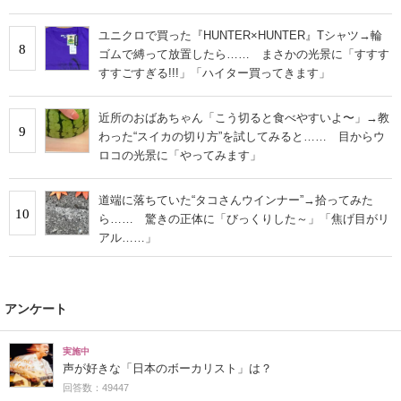
ユニクロで買った『HUNTER×HUNTER』Tシャツ→輪
8
ゴムで縛って放置したら…… まさかの光景に「すすす
すすごすぎる!!!」「ハイター買ってきます」
近所のおばあちゃん「こう切ると食べやすいよ〜」→教
9
わった“スイカの切り方”を試してみると…… 目からウ
ロコの光景に「やってみます」
道端に落ちていた“タコさんウインナー”→拾ってみた
10
ら…… 驚きの正体に「びっくりした～」「焦げ目がリ
アル……」
アンケート
実施中
声が好きな「日本のボーカリスト」は？
回答数：49447