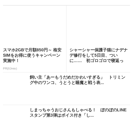
スマホ2GBで月額850円～ 格安
シャーシャー保護子猫にナデナ
SIMをお得に使うキャンペーン
デ修行をして5日目、つい
実施中！
に…… 初ゴロゴロで寝返っ
た...
PR(IIJmio)
飼い主「あーもうだめだかわいすぎる」 トリミン
グ中のワンコ、うとうと睡魔と戦う表...
しまっちゃうおじさんもしゃべる！ ぼのぼのLINE
スタンプ第3弾はボイス付き「し...