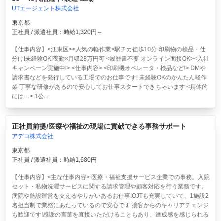
UTエージェント株式会社
東京都
正社員 / 派遣社員：時給1,320円～
【仕事内容】<江東区><人気の軽作業>駅チカ徒歩10分 印刷物の検品・仕
分け!未経験OK!夜勤×月収28万円可 <履歴書不要 オンライン面接OK><入社
キャンペーン実施中!> <仕事内容> <印刷機オペレータ・検品など!> DMや
請求書などを発行している工場でのお仕事です! 未経験OKのかんたん軽作
業 丁寧な研修があるので安心してお仕事スタートできちゃいます <具体的
には…> 1公...
正社員前提/医療や福祉の現場に貢献できる事務サポート
アデコ株式会社
東京都
正社員 / 派遣社員：時給1,680円
【仕事内容】<主な仕事内容> 医療・福祉支援サービス企業での事務。入院
セット・私物洗濯サービスに関する請求管理や顧客対応を行う業務です。
病院や施設運営を支えるやりがいあるお仕事!OJTも充実していて、1施設2
名担当制で業務にあたっているので安心です!接客からのキャリアチェンジ
も歓迎です!感謝の言葉を直接いただけることもあり、達成感を感じられる