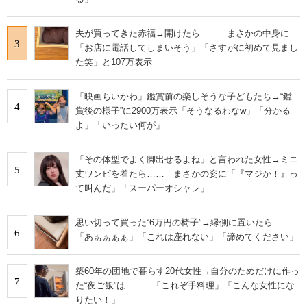
夫が買ってきた赤福→開けたら…… まさかの中身に
3
「お店に電話してしまいそう」「さすがに初めて見まし
た笑」と107万表示
「映画ちいかわ」鑑賞前の楽しそうな子どもたち→“鑑
4
賞後の様子”に2900万表示「そうなるわなw」「分かる
よ」「いったい何が」
「その体型でよく脚出せるよね」と言われた女性→ミニ
5
丈ワンピを着たら…… まさかの姿に「『マジか！』っ
て叫んだ」「スーパーオシャレ」
思い切って買った“6万円の椅子”→縁側に置いたら……
6
「あぁぁぁぁ」「これは座れない」「諦めてください」
築60年の団地で暮らす20代女性→自分のためだけに作っ
7
た“夜ご飯”は…… 「これぞ手料理」「こんな女性にな
りたい！」