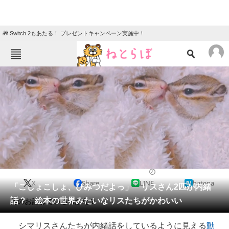
🎁 Switch 2もあたる！ プレゼントキャンペーン実施中！
ねとらぼメニュー
TOP
ニュース
エンタメ
クイズ
グルメ
地域
住まい
教育・育児
動物
リサーチ
2021/03/04 07:30（公開）
X
Share
LINE
hatena
会員記事
「こしょこしょ、ひみつだよっ」 リスさん2匹が内緒
話？ 絵本の世界みたいなリスたちがかわいい
何のお話しているのかな？
メディア
シマリスさんたちが内緒話をしているように見える
動
注目記事を集めた総合ページ