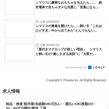
シマリスに豪華なおもちゃを与えたら…… 絶
対電車で見ちゃダメな光景に「言葉になら...
公開 2025/04/03
シマリスの巣箱を開けたら……飼い主「これは
ひどすぎ」中から出てきた“とんでもない...
公開 2024/07/25
「蓋付きマグカップが欲しい理由」 シマリス
と飼い主の“激しすぎる攻防”に「大変だ...
Recommended by
Copyright © ITmedia Inc. All Rights Reserved.
求人情報
検品・検査 軽作業/未経験OK/日払い・週払いOK/夜勤/20・
30・40代活躍中/製造 工場