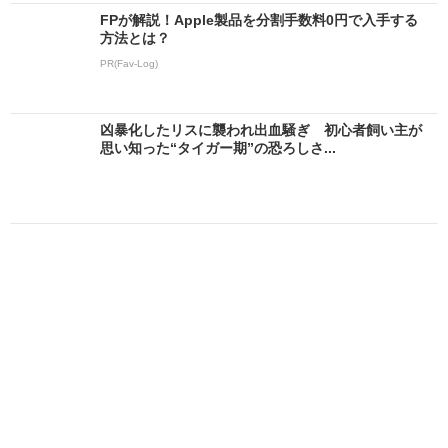
FPが解説！Apple製品を分割手数料0円で入手する
方法とは？
PR(Fav-Log)
凶暴化したリスに襲われ出血騒ぎ 初心者飼い主が
思い知った“タイガー期”の恐ろしさ...