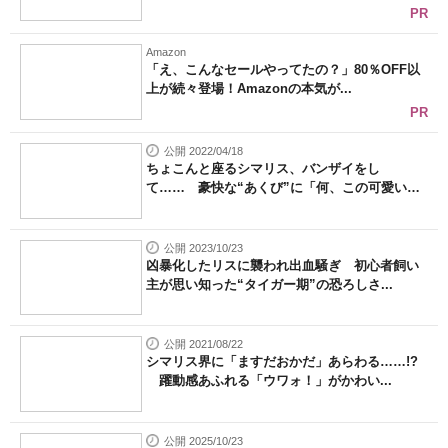
PR
Amazon
「え、こんなセールやってたの？」80％OFF以
上が続々登場！Amazonの本気が...
PR
公開 2022/04/18
ちょこんと座るシマリス、バンザイをし
て…… 豪快な“あくび”に「何、この可愛い
生...
公開 2023/10/23
凶暴化したリスに襲われ出血騒ぎ 初心者飼い
主が思い知った“タイガー期”の恐ろしさ...
公開 2021/08/22
シマリス界に「ますだおかだ」あらわる……!?
躍動感あふれる「ウワォ！」がかわい...
公開 2025/10/23