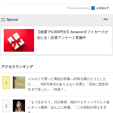
Recommended by
Special
- PR -
【抽選で5,000円分】Amazonギフトカードが
当たる！読者アンケート実施中
アクセスランキング
メルカリで買った商品が到着→封筒を開けようとした
1
ら…… 650万表示のありえない光景に「完全に想定外
すぎて笑った」「何者？」
「もう泣きそう」川口春奈、純白ウエディングドレス姿
2
にネット騒然「ほんとに綺麗」「この笑顔が切なすぎ
る」