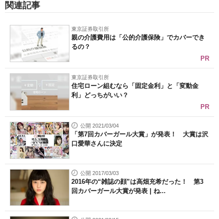
関連記事
東京証券取引所
親の介護費用は「公的介護保険」でカバーでき
るの？
PR
東京証券取引所
住宅ローン組むなら「固定金利」と「変動金
利」どっちがいい？
PR
公開 2021/03/04
「第7回カバーガール大賞」が発表！ 大賞は沢
口愛華さんに決定
公開 2017/03/03
2016年の“雑誌の顔”は高畑充希だった！ 第3
回カバーガール大賞が発表 | ね...