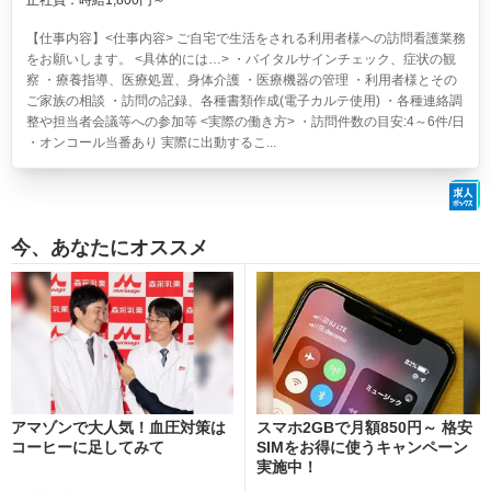
正社員：時給1,800円～
【仕事内容】<仕事内容> ご自宅で生活をされる利用者様への訪問看護業務
をお願いします。 <具体的には…> ・バイタルサインチェック、症状の観
察 ・療養指導、医療処置、身体介護 ・医療機器の管理 ・利用者様とその
ご家族の相談 ・訪問の記録、各種書類作成(電子カルテ使用) ・各種連絡調
整や担当者会議等への参加等 <実際の働き方> ・訪問件数の目安:4～6件/日
・オンコール当番あり 実際に出動するこ...
今、あなたにオススメ
アマゾンで大人気！血圧対策は
スマホ2GBで月額850円～ 格安
コーヒーに足してみて
SIMをお得に使うキャンペーン
実施中！