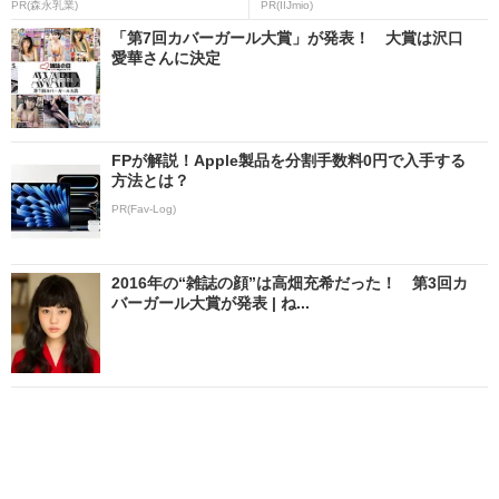
PR(森永乳業)
PR(IIJmio)
「第7回カバーガール大賞」が発表！ 大賞は沢口
愛華さんに決定
FPが解説！Apple製品を分割手数料0円で入手する
方法とは？
PR(Fav-Log)
2016年の“雑誌の顔”は高畑充希だった！ 第3回カ
バーガール大賞が発表 | ね...