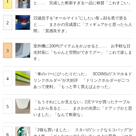
1
と…… 完成した斬新すぎる一品に称賛「これすごい」
22歳息子を“オールマイト”にしたい母→顔を黒で塗る
2
と…… まさかの完成度に「フィギュアかと思ったら人
間」「質感良すぎ」
室外機に100均アイテムをかぶせると…… お手軽な日
3
光対策に「ちゃんと空間ができてグー」「これで楽しま
す」
「車のバーにぴったりだった」 3COINSの“スマホ＆ド
4
リンクホルダー”が大好評 「ドリンクホルダーが二つ
あって便利」「もっと早く買えばよかった」
「もうそれにしか見えない」2児ママが買ったテーブル
5
→上から見ると…… まさかの光景に「ドアップかと思
いました」「なんて斬新な」
「2個も買いました」 スタバの“シックなエコバッグ”が
6