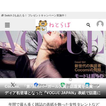
🎁 Switch 2もあたる！ プレゼントキャンペーン実施中！
ねとらぼメニュー
TOP
ニュース
エンタメ
クイズ
グルメ
地域
住まい
教育・育児
動物
リサーチ
2021/03/04 14:17（公開）
X
Share
LINE
hatena
会員記事
Cocomi、「第7回カバーガール大賞」話題賞を受賞 メ
ディア初登場となった『VOGUE JAPAN』表紙で話題に
メンズ部門では平野紫耀さんが2連覇。
メディア
年間で最も多く雑誌の表紙を飾った女性タレントなど
注目記事を集めた総合ページ