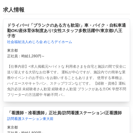
求人情報
ドライバー/「ブランクのある方も歓迎/」車・バイク・自転車通
勤OK/産休育休制度あり!女性スタッフ多数活躍中/東京都/八王
子市
社会福祉法人めじろ会 めじろデイホーム
東京都
正社員：時給1,280円～
【仕事内容】<求人掲載元>バイトな 利用者さまを自宅と施設の間で安全に
送り迎えする大切なお仕事です。 運転が中心ですが、施設内での簡単な業
務やイベントのお手伝いをお願いすることもあります。 使用する車種は、
ハイエースやキャラバン、ステップワゴンなどです。 【経験・資格】運転
免許必須 未経験者さん歓迎 経験者さん歓迎 ブランクがある方OK 学歴不問
フリーターの方活躍中 年齢不問 パ...
「看護師・准看護師」正社員/訪問看護ステーション/正看護師
訪問看護ステーション東大前
東京都