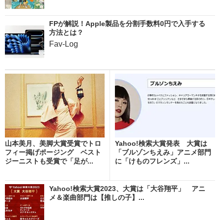
FPが解説！Apple製品を分割手数料0円で入手する
方法とは？
Fav-Log
山本美月、美脚大賞受賞でトロ
Yahoo!検索大賞発表 大賞は
フィー掲げポージング ベスト
「ブルゾンちえみ」アニメ部門
ジーニストも受賞で「足が...
に「けものフレンズ」...
Yahoo!検索大賞2023、大賞は「大谷翔平」 アニ
メ＆楽曲部門は【推しの子】...