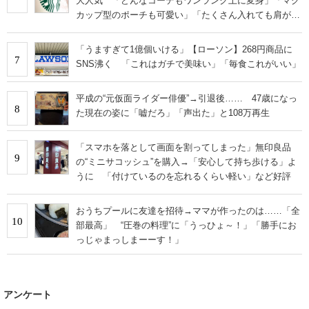
大人気 「どんなコーデもワンランク上に変身」「マグ
カップ型のポーチも可愛い」「たくさん入れても肩が痛
くならない」
「うますぎて1億個いける」【ローソン】268円商品に
7
SNS沸く 「これはガチで美味い」「毎食これがいい」
平成の“元仮面ライダー俳優”→引退後…… 47歳になっ
8
た現在の姿に「嘘だろ」「声出た」と108万再生
「スマホを落として画面を割ってしまった」無印良品
9
の“ミニサコッシュ”を購入→「安心して持ち歩ける」よ
うに 「付けているのを忘れるくらい軽い」など好評
おうちプールに友達を招待→ママが作ったのは……「全
10
部最高」 “圧巻の料理”に「うっひょ～！」「勝手にお
っじゃまっしまーーす！」
アンケート