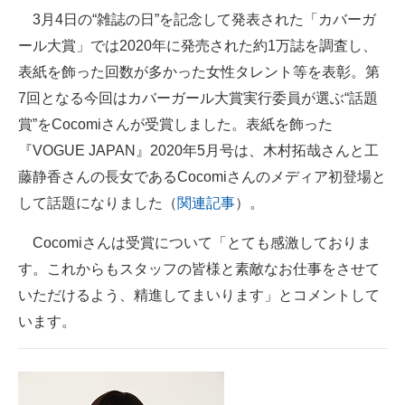
3月4日の“雑誌の日”を記念して発表された「カバーガ
企業向けIT製品の総合サイト
ール大賞」では2020年に発売された約1万誌を調査し、
IT製品の技術・比較・事例
表紙を飾った回数が多かった女性タレント等を表彰。第
7回となる今回はカバーガール大賞実行委員が選ぶ“話題
製造業のIT導入・活用を支援
賞”をCocomiさんが受賞しました。表紙を飾った
モノづくり技術者専門サイト
『VOGUE JAPAN』2020年5月号は、木村拓哉さんと工
藤静香さんの長女であるCocomiさんのメディア初登場と
エレクトロニクス専門サイト
して話題になりました（
関連記事
）。
電子設計の基本と応用
Cocomiさんは受賞について「とても感激しておりま
エネルギーの専門メディア
す。これからもスタッフの皆様と素敵なお仕事をさせて
建設×テクノロジーの最前線
いただけるよう、精進してまいります」とコメントして
います。
ちょっと気になるネットの話題