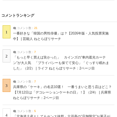
コメントランキング
コメント数：
21
1
一番好きな「韓国の男性俳優」は？【2026年版・人気投票実施
中】 | 芸能人 ねとらぼリサーチ
コメント数：
7
2
「もっと早く買えば良かった」 カインズの“車内遮光カーテ
ン”が大人気 「プライバシーも保てて安心」「ぐっすり眠れま
した」（2/2） | ライフ ねとらぼリサーチ：2ページ目
コメント数：
7
3
兵庫県の「ケーキ」の名店10選！ 一番うまいと思う店はどこ？
【7月12日は「デコレーションケーキの日」！】（2/4） | 兵庫県
ねとらぼリサーチ：2ページ目
コメント数：
5
4
「北海道土産としてもセンス抜群」六花亭の“店舗限定”お菓子が