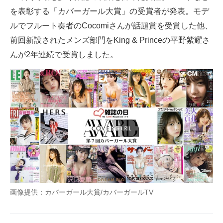
を表彰する「カバーガール大賞」の受賞者が発表。モデ
ITの今と未来を見通す
ルでフルート奏者のCocomiさんが話題賞を受賞した他、
前回新設されたメンズ部門をKing & Princeの平野紫耀さ
スマホと通信の最新トレンド
んが2年連続で受賞しました。
進化するPCとデバイスの未来
好きが集まる 比べて選べる
ビジネスと働き方のヒント
AI活用のいまが分かる
企業ITのトレンドを詳説
経営リーダーのコミュニティ
画像提供：カバーガール大賞/カバーガールTV
マーケ×ITの今がよく分かる
ITエンジニア向け専門サイト