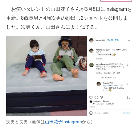
お笑いタレントの山田花子さんが3月8日にInstagramを
ITの今と未来を見通す
更新。8歳長男と4歳次男の顔出し2ショットを公開しま
スマホと通信の最新トレンド
した。次男くん、山田さんによく似てる。
進化するPCとデバイスの未来
好きが集まる 比べて選べる
ビジネスと働き方のヒント
AI活用のいまが分かる
企業ITのトレンドを詳説
経営リーダーのコミュニティ
マーケ×ITの今がよく分かる
次男と長男（画像は
山田花子Instagram
から）
ITエンジニア向け専門サイト