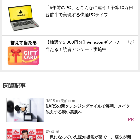
「5年前のPC」とこんなに違う！予算10万円
台前半で実現する快適PCライフ
【抽選で5,000円分】Amazonギフトカードが
当たる！読者アンケート実施中
関連記事
NARS on 美的.com
NARSの新クレンジングオイルで毎朝、メイク
映えする潤い美肌へ
PR
森永乳業
「気になっていた認知機能が菌で…」森永が開