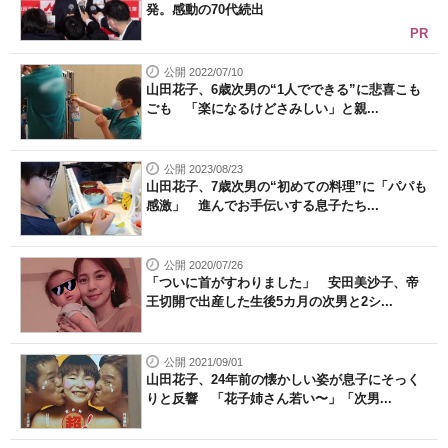
発。感動の70代続出
PR
公開 2022/07/10
山田花子、6歳次男の“1人でできる”に悲喜こも
ごも 「楽になるけどさみしい」と親...
公開 2023/08/23
山田花子、7歳次男の“初めての料理”に「パパも
感激」 進んでお手伝いする息子たち...
公開 2020/07/26
「ついに首がすわりました」 安田美沙子、帝
王切開で出産した生後5カ月の次男と2シ...
公開 2021/09/01
山田花子、24年前の懐かしい姿が息子にそっく
りと反響 「花子姉さん若い〜」「次男...