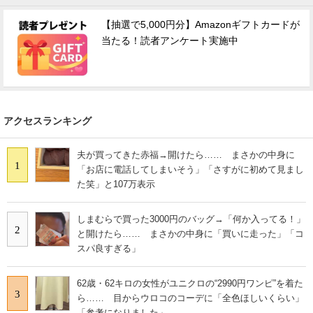
【抽選で5,000円分】Amazonギフトカードが
当たる！読者アンケート実施中
アクセスランキング
夫が買ってきた赤福→開けたら…… まさかの中身に
1
「お店に電話してしまいそう」「さすがに初めて見まし
た笑」と107万表示
しまむらで買った3000円のバッグ→「何か入ってる！」
2
と開けたら…… まさかの中身に「買いに走った」「コ
スパ良すぎる」
62歳・62キロの女性がユニクロの“2990円ワンピ”を着た
3
ら…… 目からウロコのコーデに「全色ほしいくらい」
「参考になりました」