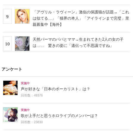
「アヴリル・ラヴィーン」激似の保護猫が話題→「これ
9
は似てる…」「猫界の本人」「アイラインまで完璧」里
親募集中【海外】
天然パーマのパパとママ→生まれてきた2人の女の子
10
は…… 驚きの姿に「遺伝って不思議ですね」
アンケート
実施中
声が好きな「日本のボーカリスト」は？
回答数：49376
実施中
歌が上手だと思うホロライブのメンバーは？
回答数：23830