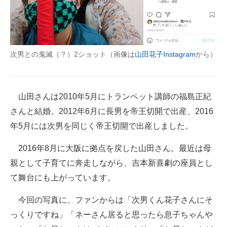
次男との鬼滅（？）2ショット（画像は
山田花子Instagram
から）
山田さんは2010年5月にトランペット講師の福島正紀
さんと結婚。2012年6月に長男を帝王切開で出産、2016
年5月には次男を同じく帝王切開で出産しました。
2016年8月に大阪に拠点を戻した山田さん。最近は母
親として子育てに奔走しながら、吉本新喜劇の座員とし
て舞台にも上がっています。
今回の写真に、ファンからは「次男くん花子さんにそ
っくりですね」「ネーさん居ると思ったら息子ちゃんや