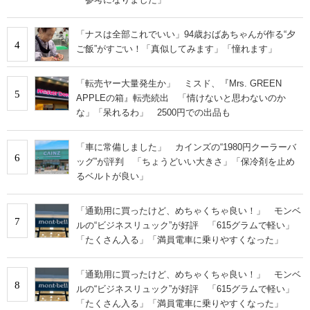
「ナスは全部これでいい」94歳おばあちゃんが作る“夕
4
ご飯”がすごい！「真似してみます」「憧れます」
「転売ヤー大量発生か」 ミスド、『Mrs. GREEN
5
APPLEの箱』転売続出 「情けないと思わないのか
な」「呆れるわ」 2500円での出品も
「車に常備しました」 カインズの“1980円クーラーバ
6
ッグ”が評判 「ちょうどいい大きさ」「保冷剤を止め
るベルトが良い」
「通勤用に買ったけど、めちゃくちゃ良い！」 モンベ
7
ルの“ビジネスリュック”が好評 「615グラムで軽い」
「たくさん入る」「満員電車に乗りやすくなった」
「通勤用に買ったけど、めちゃくちゃ良い！」 モンベ
8
ルの“ビジネスリュック”が好評 「615グラムで軽い」
「たくさん入る」「満員電車に乗りやすくなった」