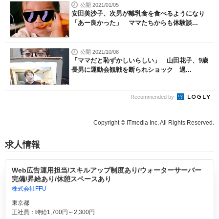
公開 2021/01/05
安田美沙子、次男が離乳食を食べるようになり
「あー良かった」 ママたちからも体験談...
公開 2021/10/08
「ママだと恥ずかしいらしい」 山田花子、9歳
長男に運動会観戦を断られショック 過...
Recommended by
Copyright © ITmedia Inc. All Rights Reserved.
求人情報
Web広告運用担当/スキルアップ制度あり/ウォーターサーバー
完備/昇給あり/休憩スペースあり
株式会社FFU
東京都
正社員：時給1,700円～2,300円