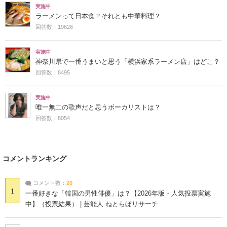
実施中
ラーメンって日本食？それとも中華料理？
回答数：19626
実施中
神奈川県で一番うまいと思う「横浜家系ラーメン店」はどこ？
回答数：8495
実施中
唯一無二の歌声だと思うボーカリストは？
回答数：8054
コメントランキング
コメント数：
20
1
一番好きな「韓国の男性俳優」は？【2026年版・人気投票実施
中】（投票結果） | 芸能人 ねとらぼリサーチ