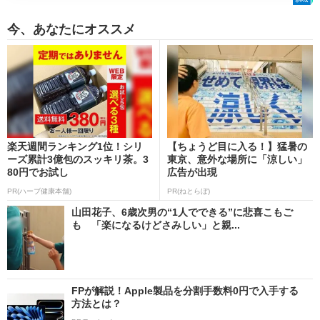
今、あなたにオススメ
楽天週間ランキング1位！シリ
【ちょうど目に入る！】猛暑の
ーズ累計3億包のスッキリ茶。3
東京、意外な場所に「涼しい」
80円でお試し
広告が出現
PR(ハーブ健康本舗)
PR(ねとらぼ)
山田花子、6歳次男の“1人でできる”に悲喜こもご
も 「楽になるけどさみしい」と親...
FPが解説！Apple製品を分割手数料0円で入手する
方法とは？