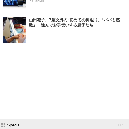
PR(Fav-Log)
山田花子、7歳次男の“初めての料理”に「パパも感
激」 進んでお手伝いする息子たち...
Special
- PR -