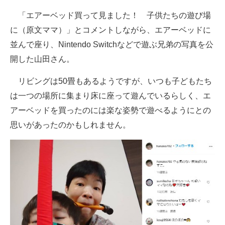
企業向けIT製品の総合サイト
「エアーベッド買って見ました！ 子供たちの遊び場
に（原文ママ）」とコメントしながら、エアーベッドに
IT製品の技術・比較・事例
並んで座り、Nintendo Switchなどで遊ぶ兄弟の写真を公
製造業のIT導入・活用を支援
開した山田さん。
モノづくり技術者専門サイト
リビングは50畳もあるようですが、いつも子どもたち
は一つの場所に集まり床に座って遊んでいるらしく、エ
エレクトロニクス専門サイト
アーベッドを買ったのには楽な姿勢で遊べるようにとの
電子設計の基本と応用
思いがあったのかもしれません。
エネルギーの専門メディア
建設×テクノロジーの最前線
ちょっと気になるネットの話題