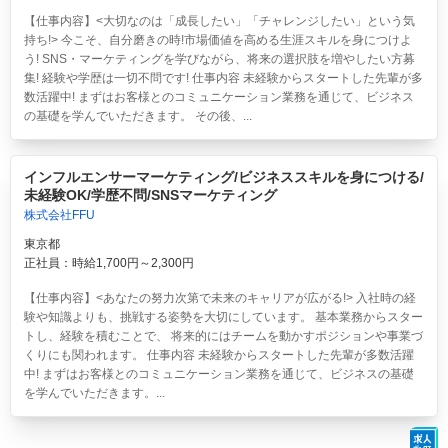
【仕事内容】<大切なのは「成長したい」「チャレンジしたい」という気
持ち!> 今こそ、自分磨きの時!市場価値を高める生涯スキルを身につけよ
う! SNS・マーケティングを学びながら、将来の選択肢を増やしたい方募
集! 経験や学歴は一切不問です! 仕事内容 未経験からスタートした先輩が多
数活躍中! まずはお客様とのコミュニケーション業務を通じて、ビジネス
の基礎を学んでいただきます。 その後、...
インフルエンサーマーケティング/ビジネススキルを身につける/
未経験OK/学歴不問/SNSマーケティング
株式会社FFU
東京都
正社員：時給1,700円～2,300円
【仕事内容】<あなたの努力次第で未来のキャリアが広がる!> 入社時の経
験や知識よりも、挑戦する姿勢を大切にしています。 基本業務からスター
トし、経験を積むことで、 将来的にはチームを動かすポジションや事業づ
くりにも関われます。 仕事内容 未経験からスタートした先輩が多数活躍
中! まずはお客様とのコミュニケーション業務を通じて、ビジネスの基礎
を学んでいただきます。...