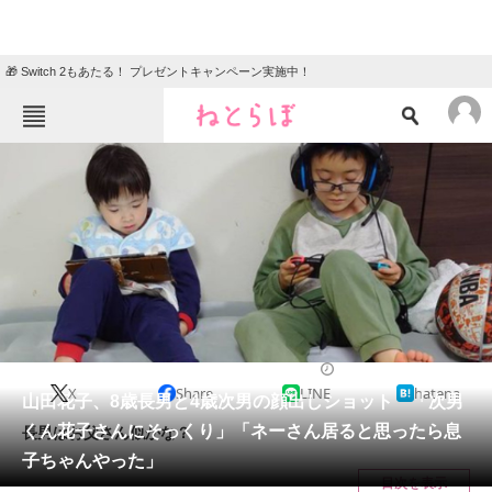
🎁 Switch 2もあたる！ プレゼントキャンペーン実施中！
ねとらぼメニュー
TOP
ニュース
エンタメ
クイズ
グルメ
地域
住まい
教育・育児
動物
リサーチ
2021/03/09 16:00（公開）
X
Share
LINE
hatena
会員記事
山田花子、8歳長男と4歳次男の顔出しショット 「次男
くん花子さんにそっくり」「ネーさん居ると思ったら息
長男はお父さん似かな？
メディア
子ちゃんやった」
目次を表示
注目記事を集めた総合ページ