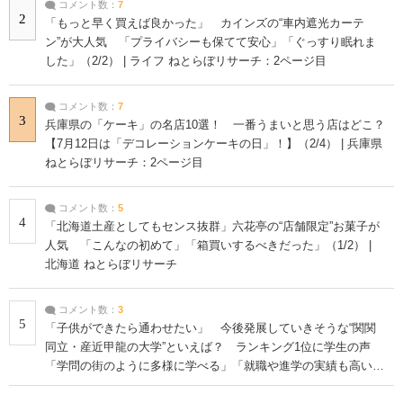
コメント数：
7
2
「もっと早く買えば良かった」 カインズの“車内遮光カーテ
ン”が大人気 「プライバシーも保てて安心」「ぐっすり眠れま
した」（2/2） | ライフ ねとらぼリサーチ：2ページ目
コメント数：
7
3
兵庫県の「ケーキ」の名店10選！ 一番うまいと思う店はどこ？
【7月12日は「デコレーションケーキの日」！】（2/4） | 兵庫県
ねとらぼリサーチ：2ページ目
コメント数：
5
4
「北海道土産としてもセンス抜群」六花亭の“店舗限定”お菓子が
人気 「こんなの初めて」「箱買いするべきだった」（1/2） |
北海道 ねとらぼリサーチ
コメント数：
3
5
「子供ができたら通わせたい」 今後発展していきそうな“関関
同立・産近甲龍の大学”といえば？ ランキング1位に学生の声
「学問の街のように多様に学べる」「就職や進学の実績も高い」
| 大学 ねとらぼリサーチ