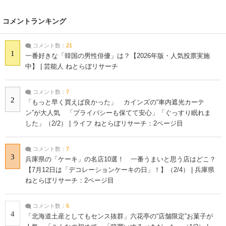
コメントランキング
コメント数：
21
1
一番好きな「韓国の男性俳優」は？【2026年版・人気投票実施
中】 | 芸能人 ねとらぼリサーチ
コメント数：
7
2
「もっと早く買えば良かった」 カインズの“車内遮光カーテ
ン”が大人気 「プライバシーも保てて安心」「ぐっすり眠れま
した」（2/2） | ライフ ねとらぼリサーチ：2ページ目
コメント数：
7
3
兵庫県の「ケーキ」の名店10選！ 一番うまいと思う店はどこ？
【7月12日は「デコレーションケーキの日」！】（2/4） | 兵庫県
ねとらぼリサーチ：2ページ目
コメント数：
5
4
「北海道土産としてもセンス抜群」六花亭の“店舗限定”お菓子が