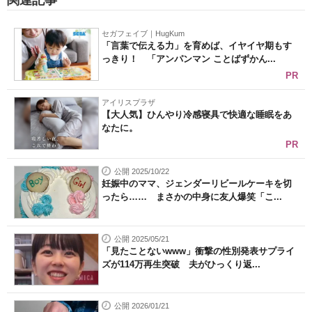
関連記事
セガフェイブ｜HugKum
「言葉で伝える力」を育めば、イヤイヤ期もす
っきり！ 「アンパンマン ことばずかん...
PR
アイリスプラザ
【大人気】ひんやり冷感寝具で快適な睡眠をあ
なたに。
PR
公開 2025/10/22
妊娠中のママ、ジェンダーリビールケーキを切
ったら…… まさかの中身に友人爆笑「こ...
公開 2025/05/21
「見たことないwww」衝撃の性別発表サプライ
ズが114万再生突破 夫がひっくり返...
公開 2026/01/21