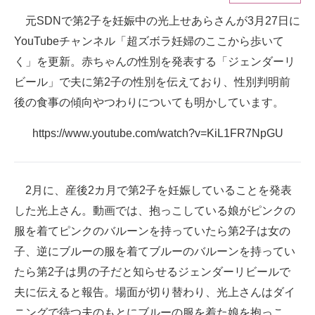
元SDNで第2子を妊娠中の光上せあらさんが3月27日に
ITの今と未来を見通す
YouTubeチャンネル「超ズボラ妊婦のここから歩いて
スマホと通信の最新トレンド
く」を更新。赤ちゃんの性別を発表する「ジェンダーリ
ビール」で夫に第2子の性別を伝えており、性別判明前
進化するPCとデバイスの未来
後の食事の傾向やつわりについても明かしています。
好きが集まる 比べて選べる
https://www.youtube.com/watch?v=KiL1FR7NpGU
ビジネスと働き方のヒント
AI活用のいまが分かる
2月に、産後2カ月で第2子を妊娠していることを発表
した光上さん。動画では、抱っこしている娘がピンクの
企業ITのトレンドを詳説
服を着てピンクのバルーンを持っていたら第2子は女の
経営リーダーのコミュニティ
子、逆にブルーの服を着てブルーのバルーンを持ってい
たら第2子は男の子だと知らせるジェンダーリビールで
マーケ×ITの今がよく分かる
夫に伝えると報告。場面が切り替わり、光上さんはダイ
ITエンジニア向け専門サイト
ニングで待つ夫のもとにブルーの服を着た娘を抱っこ