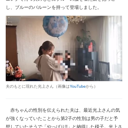
企業向けIT製品の総合サイト
し、ブルーのバルーンを持って登場しました。
IT製品の技術・比較・事例
製造業のIT導入・活用を支援
モノづくり技術者専門サイト
エレクトロニクス専門サイト
電子設計の基本と応用
エネルギーの専門メディア
夫のもとに現れた光上さん（画像は
YouTube
から）
建設×テクノロジーの最前線
ちょっと気になるネットの話題
赤ちゃんの性別を伝えられた夫は、最近光上さんの気
が強くなっていたことから第2子の性別は男の子だと予
想していたそうで「やっぱり!!」と納得した様子。光上さ