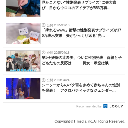
見たことない“性別発表サプライズ”に夫大喜
び 目からウロコのアイデアが553万再...
公開 2025/12/16
「痺れるwww」衝撃の性別発表サプライズが17
0万表示突破 夫がひっくり返る“光...
公開 2025/04/18
第5子妊娠の辻希美、ついに性別発表 両親と子
どもたちの反応は…… 長女・希空は涙...
公開 2023/04/24
シーソーからのバク宙をきめて赤ちゃんの性別
を発表！ アクロバティックなジェンダー...
Recommended by
Copyright © ITmedia Inc. All Rights Reserved.