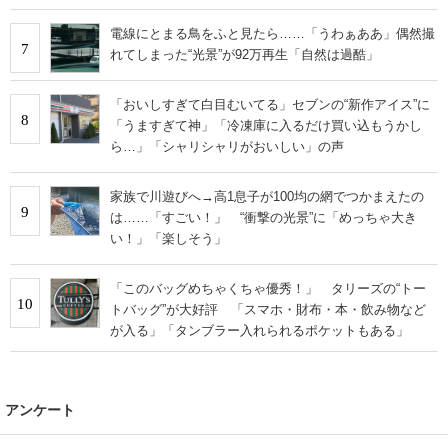
電線にとまる鳥をふと見たら……「うわぁああ」偶然撮
7
れてしまった“光景”が92万再生「自然は過酷」
「おいしすぎて白目むいてる」セブンの“新作アイス”に
8
「うますぎて神」「冷凍庫に入るだけ買い込もうかし
ら…」「シャリシャリがおいしい」の声
家族で川遊びへ→高1息子が100均の網でつかまえたの
9
は……「すごい！」 “衝撃の光景”に「めっちゃ大き
い！」「楽しそう」
「このバッグめちゃくちゃ優秀！」 タリーズの“トー
10
トバッグ”が大好評 「スマホ・財布・本・飲み物など
が入る」「タンブラー入れられるポケットもある」
アンケート