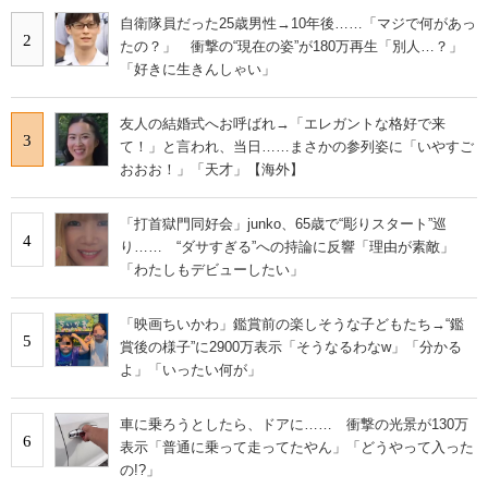
自衛隊員だった25歳男性→10年後……「マジで何があっ
2
たの？」 衝撃の“現在の姿”が180万再生「別人…？」
「好きに生きんしゃい」
友人の結婚式へお呼ばれ→「エレガントな格好で来
3
て！」と言われ、当日……まさかの参列姿に「いやすご
おおお！」「天才」【海外】
「打首獄門同好会」junko、65歳で“彫りスタート”巡
4
り…… “ダサすぎる”への持論に反響「理由が素敵」
「わたしもデビューしたい」
「映画ちいかわ」鑑賞前の楽しそうな子どもたち→“鑑
5
賞後の様子”に2900万表示「そうなるわなw」「分かる
よ」「いったい何が」
車に乗ろうとしたら、ドアに…… 衝撃の光景が130万
6
表示「普通に乗って走ってたやん」「どうやって入った
の!?」