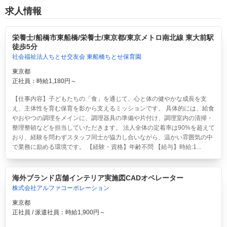
求人情報
栄養士/船橋市東船橋/栄養士/東京都/東京メトロ南北線 東大前駅
徒歩5分
社会福祉法人ちとせ交友会 東船橋ちとせ保育園
東京都
正社員：時給1,180円～
【仕事内容】子どもたちの「食」を通じて、心と体の健やかな成長を支
え、主体性を育む保育を影から支えるミッションです。 具体的には、給食
やおやつの調理をメインに、調理器具の準備や片付け、調理室内の清掃・
整理整頓などを担当していただきます。 法人全体の定着率は90%を超えて
おり、経験を問わずスタッフ同士が協力し合いながら、温かい雰囲気の中
で業務に励める環境です。 【経験・資格】年齢不問 【給与】時給:1...
海外ブランド店舗インテリア実施図CADオペレーター
株式会社アルファコーポレーション
東京都
正社員 / 派遣社員：時給1,900円～