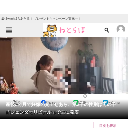
🎁 Switch 2もあたる！ プレゼントキャンペーン実施中！
ねとらぼメニュー
TOP
ニュース
エンタメ
クイズ
グルメ
地域
住まい
教育・育児
動物
リサーチ
2021/03/28 13:57（公開）
X
Share
LINE
hatena
会員記事
産後2カ月で妊娠の光上せあら、第2子の性別は男の子
「ジェンダーリビール」で夫に発表
前回の妊娠中と比べながら伝えています。
メディア
目次を表示
注目記事を集めた総合ページ