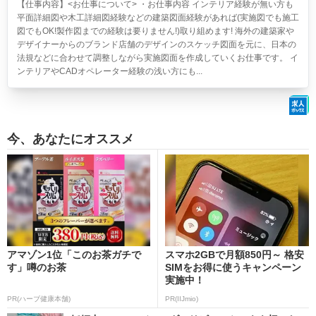
【仕事内容】<お仕事について> ・お仕事内容 インテリア経験が無い方も
平面詳細図や木工詳細図経験などの建築図面経験があれば(実施図でも施工
図でもOK!製作図までの経験は要りません!)取り組めます! 海外の建築家や
デザイナーからのブランド店舗のデザインのスケッチ図面を元に、日本の
法規などに合わせて調整しながら実施図面を作成していくお仕事です。 イ
ンテリアやCADオペレーター経験の浅い方にも...
今、あなたにオススメ
アマゾン1位「このお茶ガチで
スマホ2GBで月額850円～ 格安
す」噂のお茶
SIMをお得に使うキャンペーン
実施中！
PR(ハーブ健康本舗)
PR(IIJmio)