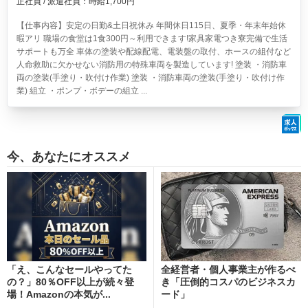
正社員 / 派遣社員：時給1,700円
【仕事内容】安定の日勤&土日祝休み 年間休日115日、夏季・年末年始休
暇アリ 職場の食堂は1食300円～利用できます!家具家電つき寮完備で生活
サポートも万全 車体の塗装や配線配電、電装盤の取付、ホースの組付など
人命救助に欠かせない消防用の特殊車両を製造しています! 塗装 ・消防車
両の塗装(手塗り・吹付け作業) 塗装 ・消防車両の塗装(手塗り・吹付け作
業) 組立 ・ポンプ・ボデーの組立 ...
今、あなたにオススメ
「え、こんなセールやってた
全経営者・個人事業主が作るべ
の？」80％OFF以上が続々登
き「圧倒的コスパのビジネスカ
場！Amazonの本気が...
ード」