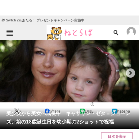
🎁 Switch 2もあたる！ プレゼントキャンペーン実施中！
ねとらぼメニュー
TOP
ニュース
エンタメ
クイズ
グルメ
地域
住まい
教育・育児
動物
リサーチ
2021/04/22 19:20（公開）
X
Share
LINE
hatena
会員記事
美少女から美女へ成長中 キャサリン・ゼタ＝ジョーン
ズ、娘の18歳誕生日を幼少期の2ショットで祝福
マイケル・ダグラスにとって一人娘。
メディア
目次を表示
注目記事を集めた総合ページ