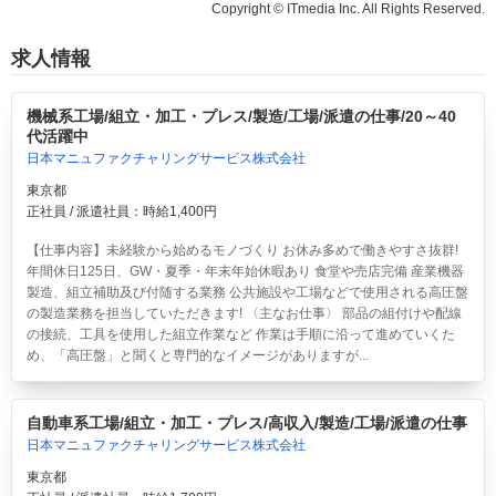
Copyright © ITmedia Inc. All Rights Reserved.
求人情報
機械系工場/組立・加工・プレス/製造/工場/派遣の仕事/20～40
代活躍中
日本マニュファクチャリングサービス株式会社
東京都
正社員 / 派遣社員：時給1,400円
【仕事内容】未経験から始めるモノづくり お休み多めで働きやすさ抜群!
年間休日125日、GW・夏季・年末年始休暇あり 食堂や売店完備 産業機器
製造、組立補助及び付随する業務 公共施設や工場などで使用される高圧盤
の製造業務を担当していただきます! 〈主なお仕事〉 部品の組付けや配線
の接続、工具を使用した組立作業など 作業は手順に沿って進めていくた
め、「高圧盤」と聞くと専門的なイメージがありますが...
自動車系工場/組立・加工・プレス/高収入/製造/工場/派遣の仕事
日本マニュファクチャリングサービス株式会社
東京都