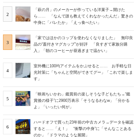
「萩の月」のメーカーが作っている洋菓子→開けた
2
ら…… 「なんで誰も教えてくれなかったんだ」驚きの
中身に「バレたか」「えっ食べたい」
「家ではほかのコップを使わなくなりました」 無印良
3
品の“蓋付きマグカップ”が好評 「良すぎて家族分購
入」「朝のコーヒーが昼過ぎまで温かい」
室外機に100均アイテムをかぶせると…… お手軽な日
4
光対策に「ちゃんと空間ができてグー」「これで楽しま
す」
「映画ちいかわ」鑑賞前の楽しそうな子どもたち→“鑑
5
賞後の様子”に2900万表示「そうなるわなw」「分かる
よ」「いったい何が」
ハードオフで買った23年前の中古カメラ→データを確認
6
すると……「え！」 “衝撃の中身”に「そんなことある
のか」「ドラマのような展開」