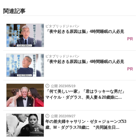
関連記事
ビタブリッドジャパン
「夜中起きる原因は脳」4時間睡眠の人必見
PR
ビタブリッドジャパン
「夜中起きる原因は脳」4時間睡眠の人必見
PR
公開 2023/05/19
「何て美しい一家」「君はラッキーな男だ」
マイケル・ダグラス、美人妻＆20歳娘に...
公開 2022/09/27
年の差夫婦キャサリン・ゼタ＝ジョーンズ53
歳、M・ダグラス78歳に “共同誕生日...