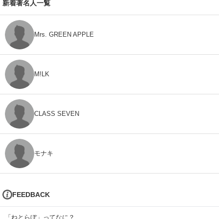
新着著名人一覧
Mrs. GREEN APPLE
M!LK
CLASS SEVEN
モナキ
FEEDBACK
「ねとらぼ」ってなに？