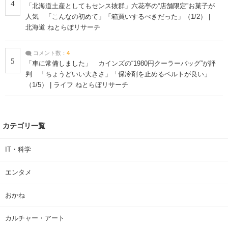
4
「北海道土産としてもセンス抜群」六花亭の“店舗限定”お菓子が
人気 「こんなの初めて」「箱買いするべきだった」（1/2） |
北海道 ねとらぼリサーチ
コメント数：
4
5
「車に常備しました」 カインズの“1980円クーラーバッグ”が評
判 「ちょうどいい大きさ」「保冷剤を止めるベルトが良い」
（1/5） | ライフ ねとらぼリサーチ
カテゴリ一覧
IT・科学
エンタメ
おかね
カルチャー・アート