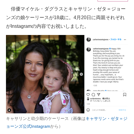
俳優マイケル・ダグラスとキャサリン・ゼタ＝ジョー
ITの今と未来を見通す
ンズの娘ケーリースが18歳に。4月20日に両親それぞれ
スマホと通信の最新トレンド
がInstagramの内容でお祝いしました。
進化するPCとデバイスの未来
好きが集まる 比べて選べる
ビジネスと働き方のヒント
AI活用のいまが分かる
企業ITのトレンドを詳説
経営リーダーのコミュニティ
マーケ×ITの今がよく分かる
キャサリンと幼少期のケーリース（画像は
キャサリン・ゼタ＝ジ
ョーンズ公式Instagram
から）
ITエンジニア向け専門サイト