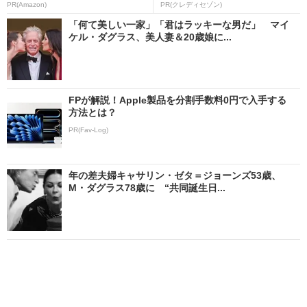
PR(Amazon)
PR(クレディセゾン)
「何て美しい一家」「君はラッキーな男だ」 マイ
ケル・ダグラス、美人妻＆20歳娘に...
FPが解説！Apple製品を分割手数料0円で入手する
方法とは？
PR(Fav-Log)
年の差夫婦キャサリン・ゼタ＝ジョーンズ53歳、
M・ダグラス78歳に “共同誕生日...