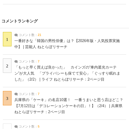
コメントランキング
コメント数：
21
1
一番好きな「韓国の男性俳優」は？【2026年版・人気投票実施
中】 | 芸能人 ねとらぼリサーチ
コメント数：
7
2
「もっと早く買えば良かった」 カインズの“車内遮光カーテ
ン”が大人気 「プライバシーも保てて安心」「ぐっすり眠れま
した」（2/2） | ライフ ねとらぼリサーチ：2ページ目
コメント数：
7
3
兵庫県の「ケーキ」の名店10選！ 一番うまいと思う店はどこ？
【7月12日は「デコレーションケーキの日」！】（2/4） | 兵庫県
ねとらぼリサーチ：2ページ目
コメント数：
5