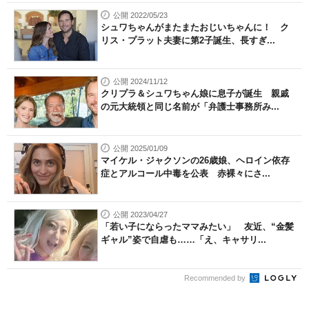
公開 2022/05/23
シュワちゃんがまたまたおじいちゃんに！ ク
リス・プラット夫妻に第2子誕生、長すぎ...
公開 2024/11/12
クリプラ＆シュワちゃん娘に息子が誕生 親戚
の元大統領と同じ名前が「弁護士事務所み...
公開 2025/01/09
マイケル・ジャクソンの26歳娘、ヘロイン依存
症とアルコール中毒を公表 赤裸々にさ...
公開 2023/04/27
「若い子にならったママみたい」 友近、“金髪
ギャル”姿で自虐も……「え、キャサリ...
Recommended by