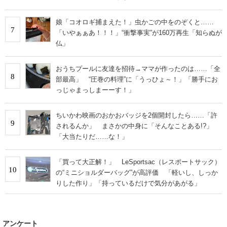
娘「コオロギ捕まえた！」虫かごの中をのぞくと……
7
「いやぁぁあ！！！」“衝撃事実”が160万再生「知らぬが
仏」
おうちプールに友達を招待→ママが作ったのは……「全
8
部最高」 “圧巻の料理”に「うっひょ～！」「勝手にお
っじゃまっしまーーす！」
ちいかわ映画のおかおバッジを2個開封したら……「許
9
されるんか」 まさかの中身に「そんなことある!?」
「大当たりだ……な！」
「買って大正解！」 LeSportsac（レスポートサック）
10
の“ミニショルダーバッグ”が高評価 「軽いし、しっか
りした作り」「持っているだけで気分があがる」
アンケート