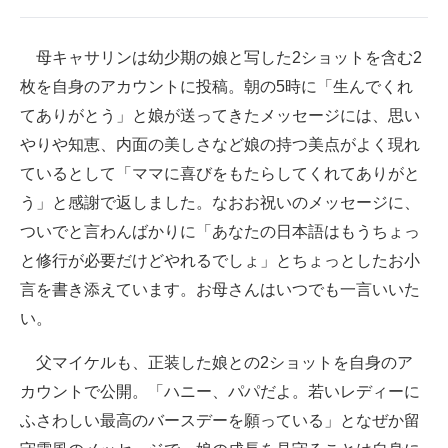
企業向けIT製品の総合サイト
母キャサリンは幼少期の娘と写した2ショットを含む2
IT製品の技術・比較・事例
枚を自身のアカウントに投稿。朝の5時に「生んでくれ
製造業のIT導入・活用を支援
てありがとう」と娘が送ってきたメッセージには、思い
やりや知恵、内面の美しさなど娘の持つ美点がよく現れ
モノづくり技術者専門サイト
ているとして「ママに喜びをもたらしてくれてありがと
エレクトロニクス専門サイト
う」と感謝で返しました。なおお祝いのメッセージに、
ついでと言わんばかりに「あなたの日本語はもうちょっ
電子設計の基本と応用
と修行が必要だけどやれるでしょ」とちょっとしたお小
エネルギーの専門メディア
言を書き添えています。お母さんはいつでも一言いいた
い。
建設×テクノロジーの最前線
父マイケルも、正装した娘との2ショットを自身のア
ちょっと気になるネットの話題
カウントで公開。「ハニー、パパだよ。若いレディーに
ふさわしい最高のバースデーを願っている」となぜか留