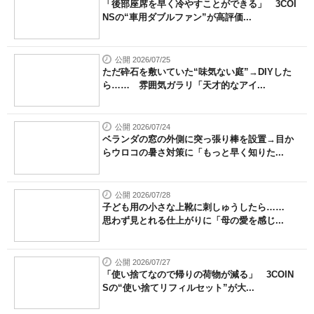
「後部座席を早く冷やすことができる」 3COI
NSの“車用ダブルファン”が高評価...
公開 2026/07/25
ただ砕石を敷いていた“味気ない庭”→DIYした
ら…… 雰囲気ガラリ「天才的なアイ...
公開 2026/07/24
ベランダの窓の外側に突っ張り棒を設置→目か
らウロコの暑さ対策に「もっと早く知りた...
公開 2026/07/28
子ども用の小さな上靴に刺しゅうしたら……
思わず見とれる仕上がりに「母の愛を感じ...
公開 2026/07/27
「使い捨てなので帰りの荷物が減る」 3COIN
Sの“使い捨てリフィルセット”が大...