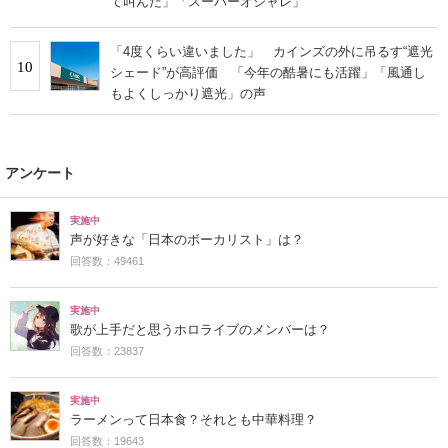
て叫んだ」「スーパーオシャレ」
「4度くらい違いました」 カインズの外に吊るす“遮光
10
シェード”が高評価 「今年の酷暑にも活躍」「風通し
もよくしっかり遮光」の声
アンケート
実施中
声が好きな「日本のボーカリスト」は？
回答数：49461
実施中
歌が上手だと思うホロライブのメンバーは？
回答数：23837
実施中
ラーメンって日本食？それとも中華料理？
回答数：19643