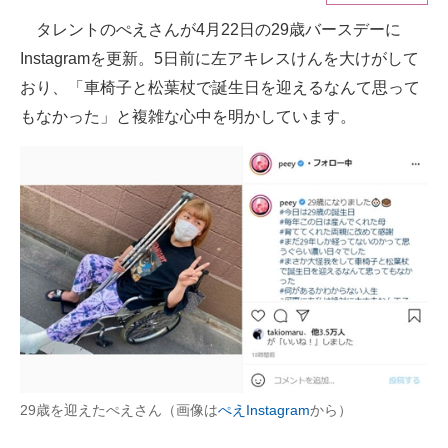
タレントのぺえさんが4月22日の29歳バースデーに
ITの今と未来を見通す
Instagramを更新。5日前に左アキレスけんを大けがして
スマホと通信の最新トレンド
おり、「車椅子と松葉杖で誕生日を迎えるなんて思って
もなかった」と複雑な心中を明かしています。
進化するPCとデバイスの未来
好きが集まる 比べて選べる
ビジネスと働き方のヒント
AI活用のいまが分かる
企業ITのトレンドを詳説
経営リーダーのコミュニティ
マーケ×ITの今がよく分かる
29歳を迎えたぺえさん（画像は
ぺえInstagram
から）
ITエンジニア向け専門サイト