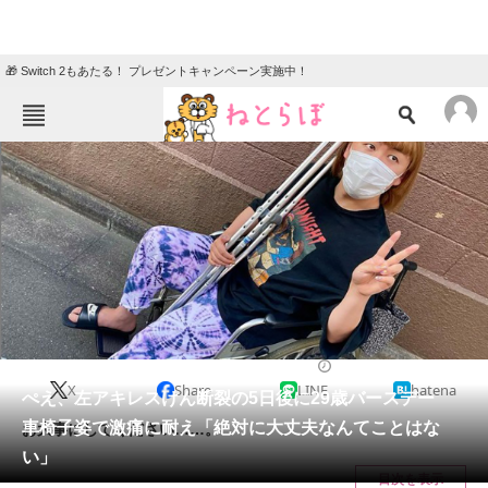
🎁 Switch 2もあたる！ プレゼントキャンペーン実施中！
ねとらぼメニュー
TOP
ニュース
エンタメ
クイズ
グルメ
地域
住まい
教育・育児
動物
リサーチ
2021/04/23 15:55（公開）
X
Share
LINE
hatena
会員記事
ぺえ、左アキレスけん断裂の5日後に29歳バースデー
車椅子姿で激痛に耐え「絶対に大丈夫なんてことはな
お大事にしてください……。
メディア
い」
目次を表示
注目記事を集めた総合ページ