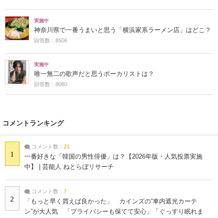
実施中
神奈川県で一番うまいと思う「横浜家系ラーメン店」はどこ？
回答数：8506
実施中
唯一無二の歌声だと思うボーカリストは？
回答数：8080
コメントランキング
コメント数：
21
1
一番好きな「韓国の男性俳優」は？【2026年版・人気投票実施
中】 | 芸能人 ねとらぼリサーチ
コメント数：
7
2
「もっと早く買えば良かった」 カインズの“車内遮光カーテ
ン”が大人気 「プライバシーも保てて安心」「ぐっすり眠れま