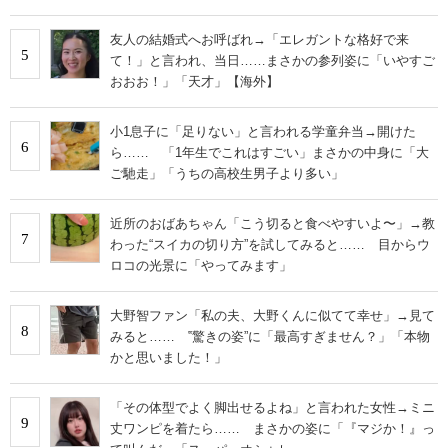
友人の結婚式へお呼ばれ→「エレガントな格好で来
5
て！」と言われ、当日……まさかの参列姿に「いやすご
おおお！」「天才」【海外】
小1息子に「足りない」と言われる学童弁当→開けた
6
ら…… 「1年生でこれはすごい」まさかの中身に「大
ご馳走」「うちの高校生男子より多い」
近所のおばあちゃん「こう切ると食べやすいよ〜」→教
7
わった“スイカの切り方”を試してみると…… 目からウ
ロコの光景に「やってみます」
大野智ファン「私の夫、大野くんに似てて幸せ」→見て
8
みると…… ‟驚きの姿”に「最高すぎません？」「本物
かと思いました！」
「その体型でよく脚出せるよね」と言われた女性→ミニ
9
丈ワンピを着たら…… まさかの姿に「『マジか！』っ