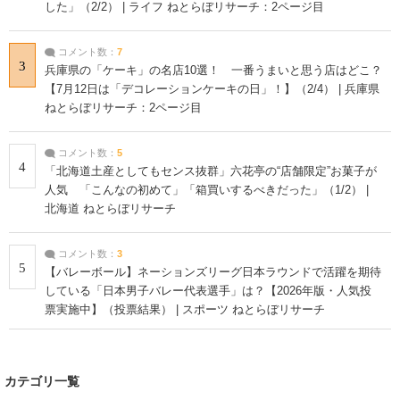
した」（2/2） | ライフ ねとらぼリサーチ：2ページ目
コメント数：
7
3
兵庫県の「ケーキ」の名店10選！ 一番うまいと思う店はどこ？
【7月12日は「デコレーションケーキの日」！】（2/4） | 兵庫県
ねとらぼリサーチ：2ページ目
コメント数：
5
4
「北海道土産としてもセンス抜群」六花亭の“店舗限定”お菓子が
人気 「こんなの初めて」「箱買いするべきだった」（1/2） |
北海道 ねとらぼリサーチ
コメント数：
3
5
【バレーボール】ネーションズリーグ日本ラウンドで活躍を期待
している「日本男子バレー代表選手」は？【2026年版・人気投
票実施中】（投票結果） | スポーツ ねとらぼリサーチ
カテゴリ一覧