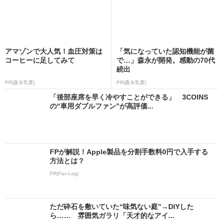
アマゾンで大人気！血圧対策は
「気になっていた認知機能が菌
コーヒーに足してみて
で…」森永が開発。感動の70代
続出
PR(森永乳業)
PR(森永乳業)
「後部座席を早く冷やすことができる」 3COINS
の“車用ダブルファン”が高評価...
FPが解説！Apple製品を分割手数料0円で入手する
方法とは？
PR(Fav-Log)
ただ砕石を敷いていた“味気ない庭”→DIYした
ら…… 雰囲気ガラリ「天才的なアイ...