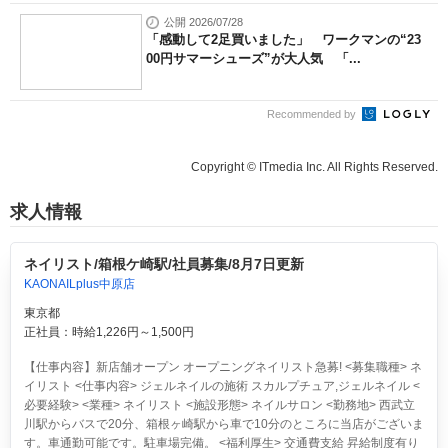
公開 2026/07/28
「感動して2足買いました」 ワークマンの“23
00円サマーシューズ”が大人気 「...
Recommended by
Copyright © ITmedia Inc. All Rights Reserved.
求人情報
ネイリスト/箱根ケ崎駅/社員募集/8月7日更新
KAONAILplus中原店
東京都
正社員：時給1,226円～1,500円
【仕事内容】新店舗オープン オープニングネイリスト急募! <募集職種> ネ
イリスト <仕事内容> ジェルネイルの施術 スカルプチュア,ジェルネイル <
必要経験> <業種> ネイリスト <施設形態> ネイルサロン <勤務地> 西武立
川駅からバスで20分、箱根ヶ崎駅から車で10分のところに当店がございま
す。車通勤可能です。駐車場完備。 <福利厚生> 交通費支給 昇給制度有り