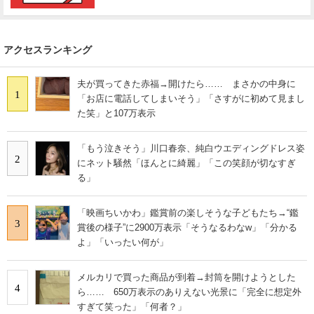
アクセスランキング
夫が買ってきた赤福→開けたら…… まさかの中身に
1
「お店に電話してしまいそう」「さすがに初めて見まし
た笑」と107万表示
「もう泣きそう」川口春奈、純白ウエディングドレス姿
2
にネット騒然「ほんとに綺麗」「この笑顔が切なすぎ
る」
「映画ちいかわ」鑑賞前の楽しそうな子どもたち→“鑑
3
賞後の様子”に2900万表示「そうなるわなw」「分かる
よ」「いったい何が」
メルカリで買った商品が到着→封筒を開けようとした
4
ら…… 650万表示のありえない光景に「完全に想定外
すぎて笑った」「何者？」