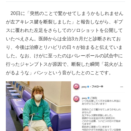
企業向けIT製品の総合サイト
20日に「突然のことで驚かせてしまうかもしれません
IT製品の技術・比較・事例
が左アキレス腱を断裂しました」と報告しながら、ギプ
スに覆われた左足をさらしてのソロショットを公開して
製造業のIT導入・活用を支援
いたぺえさん。医師からは全治3カ月だと診断されてお
モノづくり技術者専門サイト
り、今後は治療とリハビリの日々が始まると伝えていま
した。なお、けがに至ったのはバレーボールの試合中に
エレクトロニクス専門サイト
行ったジャンプトスが原因で、断裂した瞬間「花火が上
電子設計の基本と応用
がるような」バンッという音がしたとのことです。
エネルギーの専門メディア
建設×テクノロジーの最前線
ちょっと気になるネットの話題