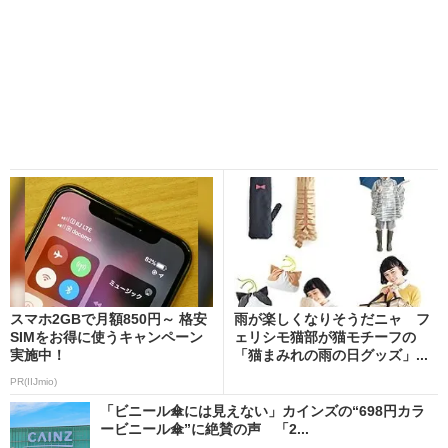
スマホ2GBで月額850円～ 格安
雨が楽しくなりそうだニャ フ
SIMをお得に使うキャンペーン
ェリシモ猫部が猫モチーフの
実施中！
「猫まみれの雨の日グッズ」...
PR(IIJmio)
「ビニール傘には見えない」カインズの“698円カラ
ービニール傘”に絶賛の声 「2...