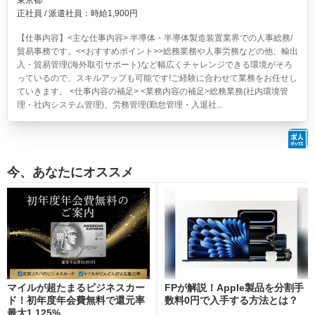
東京都
正社員 / 派遣社員：時給1,900円
【仕事内容】<主な仕事内容> 半導体・半導体製造装置業界での人事総務/
貿易事務です。<<おすすめポイント>>総務業務や人事労務などの他、輸出
入・貿易管理(海外取引サポート)など幅広くチャレンジできる環境がそろ
っているので、スキルアップも可能です!ご経験に合わせて業務をお任せし
ていきます。 <仕事内容の補足> <業務内容の補足>総務業務(社内環境管
理・社内システム管理)、労務管理(勤怠管理・入退社...
今、あなたにオススメ
マイルが超たまるビジネスカー
FPが解説！Apple製品を分割手
ド！初年度年会費無料で還元率
数料0円で入手する方法とは？
最大1.125%