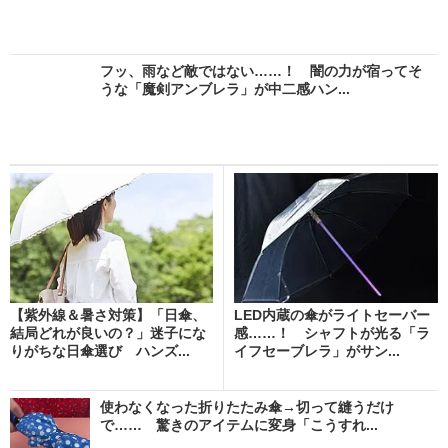
フッ、雨など敵ではない……！ 闇の力が宿ってそ
うな「魔剣アンブレラ」が中二感ハン...
【紫外線＆暑さ対策】「日傘、
LED内蔵の傘がライトセーバー
結局どれが良いの？」迷子にな
感……！ シャフトが光る「ラ
りがちな日傘選び ハンズ...
イフセーブレラ」がサン...
使わなくなった折りたたみ傘→切って縫うだけ
で…… 驚きのアイテムに変身「こうすれ...