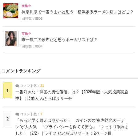
実施中
神奈川県で一番うまいと思う「横浜家系ラーメン店」はどこ？
回答数：8506
実施中
唯一無二の歌声だと思うボーカリストは？
回答数：8084
コメントランキング
コメント数：
21
1
一番好きな「韓国の男性俳優」は？【2026年版・人気投票実施
中】 | 芸能人 ねとらぼリサーチ
コメント数：
7
2
「もっと早く買えば良かった」 カインズの“車内遮光カーテ
ン”が大人気 「プライバシーも保てて安心」「ぐっすり眠れま
した」（2/2） | ライフ ねとらぼリサーチ：2ページ目