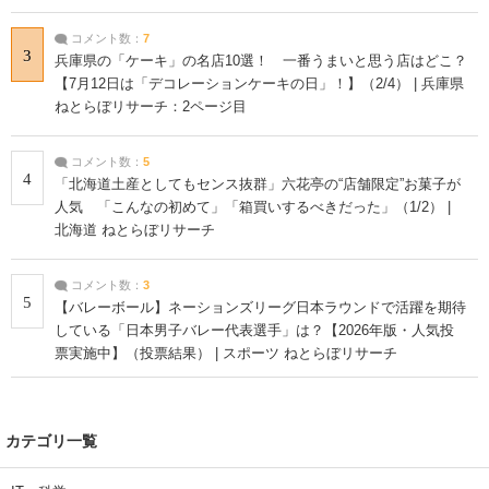
コメント数：
7
3
兵庫県の「ケーキ」の名店10選！ 一番うまいと思う店はどこ？
【7月12日は「デコレーションケーキの日」！】（2/4） | 兵庫県
ねとらぼリサーチ：2ページ目
コメント数：
5
4
「北海道土産としてもセンス抜群」六花亭の“店舗限定”お菓子が
人気 「こんなの初めて」「箱買いするべきだった」（1/2） |
北海道 ねとらぼリサーチ
コメント数：
3
5
【バレーボール】ネーションズリーグ日本ラウンドで活躍を期待
している「日本男子バレー代表選手」は？【2026年版・人気投
票実施中】（投票結果） | スポーツ ねとらぼリサーチ
カテゴリ一覧