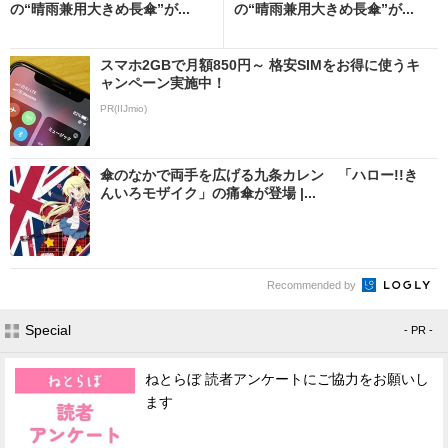
の“晴雨兼用大きめ長傘”が...
の“晴雨兼用大きめ長傘”が...
スマホ2GBで月額850円～ 格安SIMをお得に使うキ
ャンペーン実施中！
PR(IIJmio)
傘のなかで両手を広げる九条カレン 「ハロー!!き
んいろモザイク」の痛傘が登場 |...
Recommended by
Special
- PR -
ねとらぼ 読者アンケートにご協力をお願いし
ます