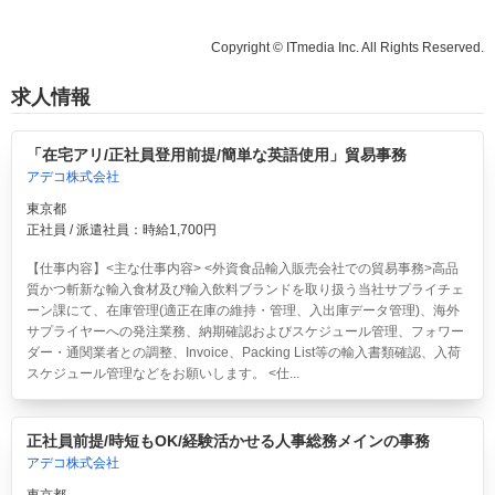
Copyright © ITmedia Inc. All Rights Reserved.
求人情報
「在宅アリ/正社員登用前提/簡単な英語使用」貿易事務
アデコ株式会社
東京都
正社員 / 派遣社員：時給1,700円
【仕事内容】<主な仕事内容> <外資食品輸入販売会社での貿易事務>高品
質かつ斬新な輸入食材及び輸入飲料ブランドを取り扱う当社サプライチェ
ーン課にて、在庫管理(適正在庫の維持・管理、入出庫データ管理)、海外
サプライヤーへの発注業務、納期確認およびスケジュール管理、フォワー
ダー・通関業者との調整、Invoice、Packing List等の輸入書類確認、入荷
スケジュール管理などをお願いします。 <仕...
正社員前提/時短もOK/経験活かせる人事総務メインの事務
アデコ株式会社