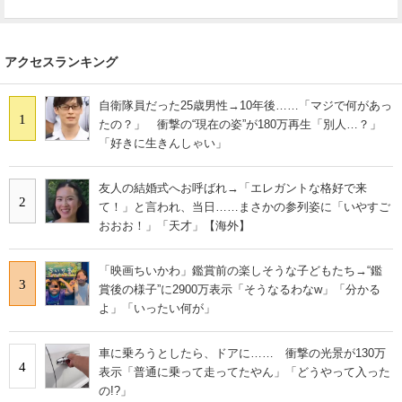
アクセスランキング
自衛隊員だった25歳男性→10年後……「マジで何があっ
1
たの？」 衝撃の“現在の姿”が180万再生「別人…？」
「好きに生きんしゃい」
友人の結婚式へお呼ばれ→「エレガントな格好で来
2
て！」と言われ、当日……まさかの参列姿に「いやすご
おおお！」「天才」【海外】
「映画ちいかわ」鑑賞前の楽しそうな子どもたち→“鑑
3
賞後の様子”に2900万表示「そうなるわなw」「分かる
よ」「いったい何が」
車に乗ろうとしたら、ドアに…… 衝撃の光景が130万
4
表示「普通に乗って走ってたやん」「どうやって入った
の!?」