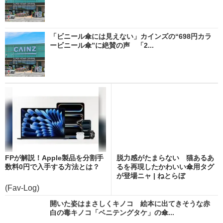
「ビニール傘には見えない」カインズの“698円カラ
ービニール傘”に絶賛の声 「2...
FPが解説！Apple製品を分割手
脱力感がたまらない 猫あるあ
数料0円で入手する方法とは？
るを再現したかわいい傘用タグ
が登場ニャ | ねとらぼ
(Fav-Log)
開いた姿はまさしくキノコ 絵本に出てきそうな赤
白の毒キノコ「ベニテングタケ」の傘...