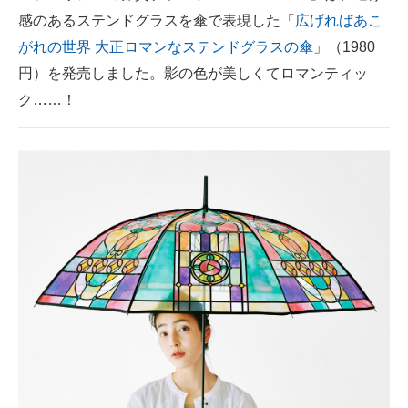
感のあるステンドグラスを傘で表現した「
広げればあこ
ITの今と未来を見通す
がれの世界 大正ロマンなステンドグラスの傘
」（1980
円）を発売しました。影の色が美しくてロマンティッ
スマホと通信の最新トレンド
ク……！
進化するPCとデバイスの未来
好きが集まる 比べて選べる
ビジネスと働き方のヒント
AI活用のいまが分かる
企業ITのトレンドを詳説
経営リーダーのコミュニティ
マーケ×ITの今がよく分かる
ITエンジニア向け専門サイト