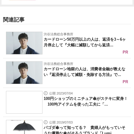
関連記事
渋谷法務総合事務所
カードローン50万円以上の人は、返済を3～6ヶ
月停止して『大幅に減額してから返済...
PR
渋谷法務総合事務所
カードローン地獄の人は、消費者金融が教えな
い『返済停止して減額・免除する方法』で...
PR
公開 2023/07/04
100円ショップのミニチュア傘がステキに変身！
100均アイテムを使った工夫に「...
公開 2019/07/03
パゴダ傘って知ってる？ 貴婦人がもっていそ
うな優雅な傘がそろうブランド「Lumi...