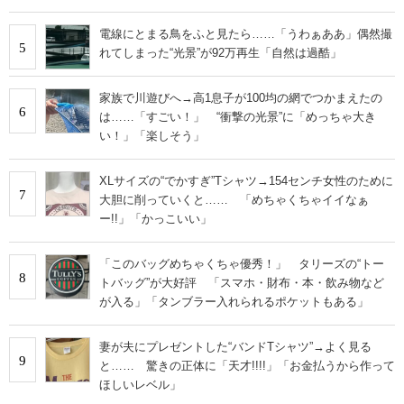
電線にとまる鳥をふと見たら……「うわぁああ」偶然撮
5
れてしまった“光景”が92万再生「自然は過酷」
家族で川遊びへ→高1息子が100均の網でつかまえたの
6
は……「すごい！」 “衝撃の光景”に「めっちゃ大き
い！」「楽しそう」
XLサイズの“でかすぎ”Tシャツ→154センチ女性のために
7
大胆に削っていくと…… 「めちゃくちゃイイなぁ
ー!!」「かっこいい」
「このバッグめちゃくちゃ優秀！」 タリーズの“トー
8
トバッグ”が大好評 「スマホ・財布・本・飲み物など
が入る」「タンブラー入れられるポケットもある」
妻が夫にプレゼントした“バンドTシャツ”→よく見る
9
と…… 驚きの正体に「天才!!!!」「お金払うから作って
ほしいレベル」