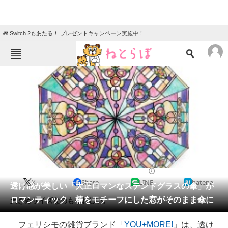
🎁 Switch 2もあたる！ プレゼントキャンペーン実施中！
ねとらぼメニュー
TOP
ニュース
エンタメ
クイズ
グルメ
地域
住まい
教育・育児
動物
リサーチ
2021/04/23 18:00（公開）
X
Share
LINE
hatena
会員記事
透け感が美しい「大正ロマンなステンドグラスの傘」が
ロマンティック 椿をモチーフにした窓がそのまま傘に
大きめサイズなのもうれしい。
メディア
フェリシモの雑貨ブランド「
YOU+MORE!
」は、透け
注目記事を集めた総合ページ