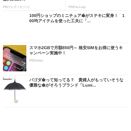
PR(クレディセゾン)
PR(Fav-Log)
100円ショップのミニチュア傘がステキに変身！ 1
00均アイテムを使った工夫に「...
スマホ2GBで月額850円～ 格安SIMをお得に使うキ
ャンペーン実施中！
PR(IIJmio)
パゴダ傘って知ってる？ 貴婦人がもっていそうな
優雅な傘がそろうブランド「Lumi...