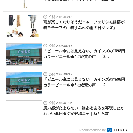
公開 2015/03/13
雨が楽しくなりそうだニャ フェリシモ猫部が
猫モチーフの「猫まみれの雨の日グッズ」...
公開 2026/06/17
「ビニール傘には見えない」カインズの“698円
カラービニール傘”に絶賛の声 「2...
公開 2026/06/17
「ビニール傘には見えない」カインズの“698円
カラービニール傘”に絶賛の声 「2...
公開 2019/01/05
脱力感がたまらない 猫あるあるを再現したか
わいい傘用タグが登場ニャ | ねとらぼ
Recommended by