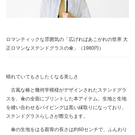
企業向けIT製品の総合サイト
IT製品の技術・比較・事例
製造業のIT導入・活用を支援
ロマンティックな雰囲気の「広げればあこがれの世界 大
モノづくり技術者専門サイト
正ロマンなステンドグラスの傘」（1980円）
エレクトロニクス専門サイト
電子設計の基本と応用
晴れていてもさしたくなる美しさ
エネルギーの専門メディア
古風な椿と幾何学模様がデザインされたステンドグラ
建設×テクノロジーの最前線
スを、傘の全面にプリントした本アイテム。生地と生地
を縫い合わせるバイピングは黒い縁取りになっており、
ちょっと気になるネットの話題
ステンドグラスらしさが際立ちます。
傘の生地をはる親骨の長さは約60センチで、ふんわり