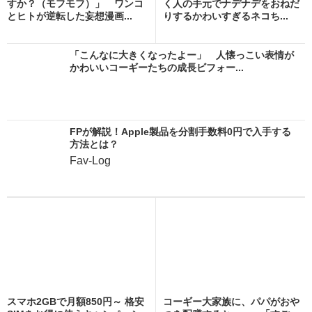
すか？（モフモフ）」 ワンコ
く人の手元でナデナデをおねだ
とヒトが逆転した妄想漫画...
りするかわいすぎるネコち...
「こんなに大きくなったよー」 人懐っこい表情が
かわいいコーギーたちの成長ビフォー...
FPが解説！Apple製品を分割手数料0円で入手する
方法とは？
Fav-Log
スマホ2GBで月額850円～ 格安
コーギー大家族に、パパがおや