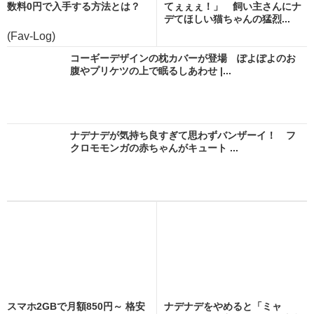
数料0円で入手する方法とは？
てぇぇぇ！」 飼い主さんにナ
デてほしい猫ちゃんの猛烈...
(Fav-Log)
コーギーデザインの枕カバーが登場 ぽよぽよのお
腹やプリケツの上で眠るしあわせ |...
ナデナデが気持ち良すぎて思わずバンザーイ！ フ
クロモモンガの赤ちゃんがキュート ...
スマホ2GBで月額850円～ 格安
ナデナデをやめると「ミャ