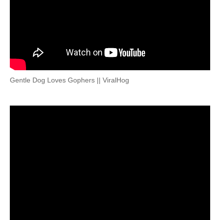
Gentle Dog Loves Gophers || ViralHog