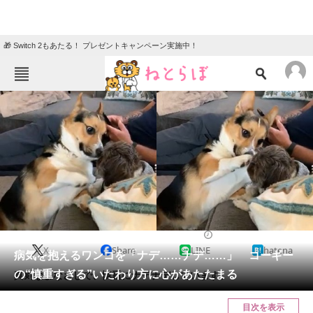
🎁 Switch 2もあたる！ プレゼントキャンペーン実施中！
ねとらぼメニュー
TOP
ニュース
エンタメ
クイズ
グルメ
地域
住まい
教育・育児
動物
リサーチ
2021/04/26 18:00（公開）
X
Share
LINE
hatena
会員記事
病気を抱えるワンコを「ナデ……ナデ……」 コーギー
の“慎重すぎる”いたわり方に心があたたまる
真剣なまなざしで、慎重にナデナデしています。
メディア
目次を表示
注目記事を集めた総合ページ