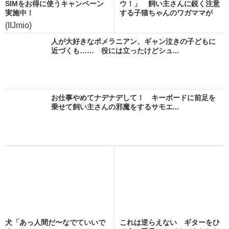
SIMをお得に使うキャンペーン
ウ！」 飼い主さんに鋭く注意
実施中！
する子猫ちゃんのワガママが
か...
(IIJmio)
人が大好きなポメラニアン、ギャン泣きの子どもに
近づくも…… 役には立ったけどシュ...
お仕事やめてナデナデして！ キーボードに前足を
乗せて飼い主さんの邪魔をするサモエ...
犬「あっ人間だ〜なでていいで
これは逆らえない ギターをひ