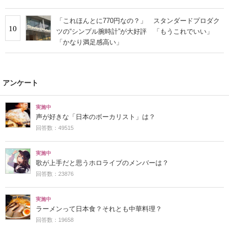
「これほんとに770円なの？」 スタンダードプロダク
10
ツの“シンプル腕時計”が大好評 「もうこれでいい」
「かなり満足感高い」
アンケート
実施中
声が好きな「日本のボーカリスト」は？
回答数：49515
実施中
歌が上手だと思うホロライブのメンバーは？
回答数：23876
実施中
ラーメンって日本食？それとも中華料理？
回答数：19658