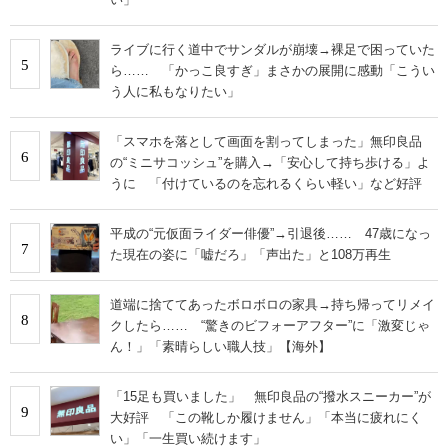
ライブに行く道中でサンダルが崩壊→裸足で困っていた
5
ら…… 「かっこ良すぎ」まさかの展開に感動「こうい
う人に私もなりたい」
「スマホを落として画面を割ってしまった」無印良品
6
の“ミニサコッシュ”を購入→「安心して持ち歩ける」よ
うに 「付けているのを忘れるくらい軽い」など好評
平成の“元仮面ライダー俳優”→引退後…… 47歳になっ
7
た現在の姿に「嘘だろ」「声出た」と108万再生
道端に捨ててあったボロボロの家具→持ち帰ってリメイ
8
クしたら…… “驚きのビフォーアフター”に「激変じゃ
ん！」「素晴らしい職人技」【海外】
「15足も買いました」 無印良品の“撥水スニーカー”が
9
大好評 「この靴しか履けません」「本当に疲れにく
い」「一生買い続けます」