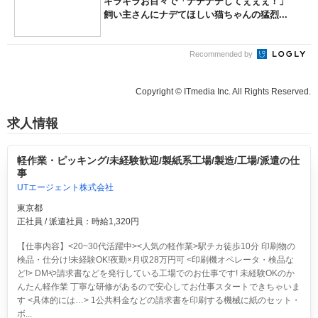
キラキラお目々で「ナデナデしてぇぇぇ！」
飼い主さんにナデてほしい猫ちゃんの猛烈...
Recommended by
Copyright © ITmedia Inc. All Rights Reserved.
求人情報
軽作業・ピッキング/未経験歓迎/製紙系工場/製造/工場/派遣の仕
事
UTエージェント株式会社
東京都
正社員 / 派遣社員：時給1,320円
【仕事内容】<20~30代活躍中><人気の軽作業>駅チカ徒歩10分 印刷物の
検品・仕分け!未経験OK!夜勤×月収28万円可
<印刷機オペレータ・検品な
ど!> DMや請求書などを発行している工場でのお仕事です! 未経験OKのか
んたん軽作業 丁寧な研修があるので安心してお仕事スタートできちゃいま
す <具体的には…> 1公共料金などの請求書を印刷する機械に紙のセット・
ボ...