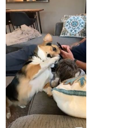
企業向けIT製品の総合サイト
IT製品の技術・比較・事例
製造業のIT導入・活用を支援
モノづくり技術者専門サイト
エレクトロニクス専門サイト
電子設計の基本と応用
エネルギーの専門メディア
建設×テクノロジーの最前線
ちょっと気になるネットの話題