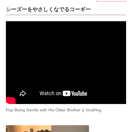
シーズーをやさしくなでるコーギー
ITの今と未来を見通す
スマホと通信の最新トレンド
進化するPCとデバイスの未来
好きが集まる 比べて選べる
ビジネスと働き方のヒント
AI活用のいまが分かる
企業ITのトレンドを詳説
経営リーダーのコミュニティ
Pup Being Gentle with His Older Brother || ViralHog
マーケ×ITの今がよく分かる
ITエンジニア向け専門サイト