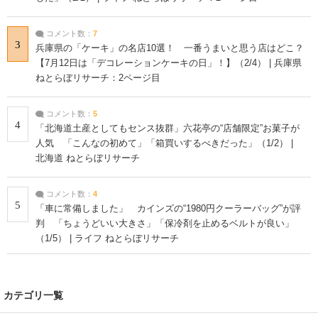
コメント数：
7
3
兵庫県の「ケーキ」の名店10選！ 一番うまいと思う店はどこ？
【7月12日は「デコレーションケーキの日」！】（2/4） | 兵庫県
ねとらぼリサーチ：2ページ目
コメント数：
5
4
「北海道土産としてもセンス抜群」六花亭の“店舗限定”お菓子が
人気 「こんなの初めて」「箱買いするべきだった」（1/2） |
北海道 ねとらぼリサーチ
コメント数：
4
5
「車に常備しました」 カインズの“1980円クーラーバッグ”が評
判 「ちょうどいい大きさ」「保冷剤を止めるベルトが良い」
（1/5） | ライフ ねとらぼリサーチ
カテゴリ一覧