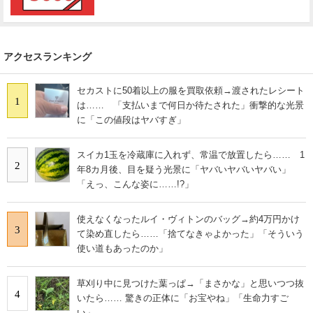
アクセスランキング
セカストに50着以上の服を買取依頼→渡されたレシート
1
は…… 「支払いまで何日か待たされた」衝撃的な光景
に「この値段はヤバすぎ」
スイカ1玉を冷蔵庫に入れず、常温で放置したら…… 1
2
年8カ月後、目を疑う光景に「ヤバいヤバいヤバい」
「えっ、こんな姿に……!?」
使えなくなったルイ・ヴィトンのバッグ→約4万円かけ
3
て染め直したら……「捨てなきゃよかった」「そういう
使い道もあったのか」
草刈り中に見つけた葉っぱ→「まさかな」と思いつつ抜
4
いたら…… 驚きの正体に「お宝やね」「生命力すご
い」