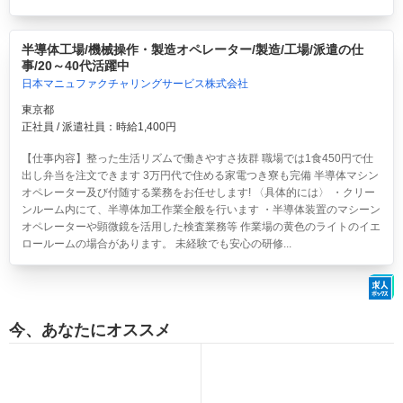
半導体工場/機械操作・製造オペレーター/製造/工場/派遣の仕
事/20～40代活躍中
日本マニュファクチャリングサービス株式会社
東京都
正社員 / 派遣社員：時給1,400円
【仕事内容】整った生活リズムで働きやすさ抜群 職場では1食450円で仕
出し弁当を注文できます 3万円代で住める家電つき寮も完備 半導体マシン
オペレーター及び付随する業務をお任せします! 〈具体的には〉 ・クリー
ンルーム内にて、半導体加工作業全般を行います ・半導体装置のマシーン
オペレーターや顕微鏡を活用した検査業務等 作業場の黄色のライトのイエ
ロールームの場合があります。 未経験でも安心の研修...
今、あなたにオススメ