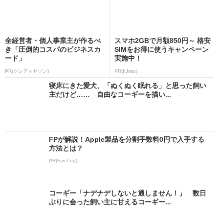
全経営者・個人事業主が作るべ
スマホ2GBで月額850円～ 格安
き「圧倒的コスパのビジネスカ
SIMをお得に使うキャンペーン
ード」
実施中！
PR(クレディセゾン)
PR(IIJmio)
寝床にきた愛犬、「ぬくぬく眠れる」と思った飼い
主だけど…… 自由なコーギーを描い...
FPが解説！Apple製品を分割手数料0円で入手する
方法とは？
PR(Fav-Log)
コーギー「ナデナデしないと通しません！」 数日
ぶりに会った飼い主に甘えるコーギー...