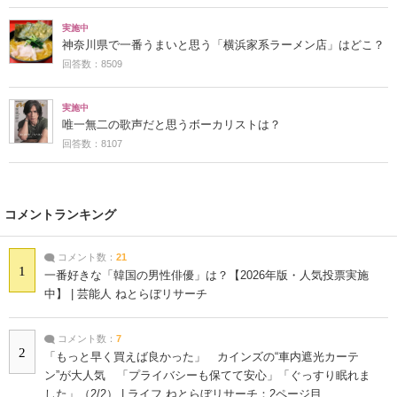
実施中
神奈川県で一番うまいと思う「横浜家系ラーメン店」はどこ？
回答数：8509
実施中
唯一無二の歌声だと思うボーカリストは？
回答数：8107
コメントランキング
コメント数：
21
1
一番好きな「韓国の男性俳優」は？【2026年版・人気投票実施
中】 | 芸能人 ねとらぼリサーチ
コメント数：
7
2
「もっと早く買えば良かった」 カインズの“車内遮光カーテ
ン”が大人気 「プライバシーも保てて安心」「ぐっすり眠れま
した」（2/2） | ライフ ねとらぼリサーチ：2ページ目