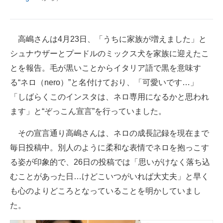
企業向けIT製品の総合サイト
IT製品の技術・比較・事例
高嶋さんは4月23日、「うちに家族が増えました」と
シュナウザーとプードルのミックス犬を家族に迎えたこ
製造業のIT導入・活用を支援
とを報告。毛が黒いことからイタリア語で黒を意味す
モノづくり技術者専門サイト
る“ネロ（nero）”と名付けており、「可愛いです…」
「しばらくこのインスタは、ネロ専用になるかと思われ
エレクトロニクス専門サイト
ます」と“ぞっこん宣言”を行っていました。
電子設計の基本と応用
その宣言通り高嶋さんは、ネロの成長記録を現在まで
エネルギーの専門メディア
毎日投稿中。別人のように柔和な表情でネロを抱っこす
る姿が印象的で、26日の投稿では「思いがけなく落ち込
建設×テクノロジーの最前線
むことがあった日…けどこいつがいれば大丈夫」と早く
ちょっと気になるネットの話題
も心のよりどころとなっていることを明かしていまし
た。