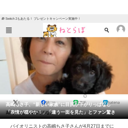
🎁 Switch 2もあたる！ プレゼントキャンペーン実施中！
ねとらぼメニュー
TOP
ニュース
エンタメ
クイズ
グルメ
地域
住まい
教育・育児
動物
リサーチ
2021/04/28 16:33（公開）
X
Share
LINE
hatena
会員記事
高嶋ちさ子、“新しい家族”に目尻が下がりっぱなし
「表情が穏やか！」「違う一面を見た」とファン驚き
高嶋さんとネロ似てるな。
メディア
バイオリニストの高嶋ちさ子さんが4月27日までに
注目記事を集めた総合ページ