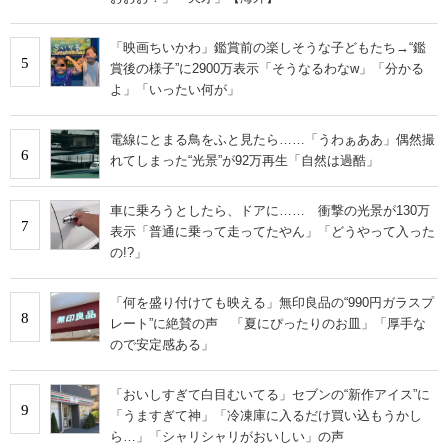
「映画ちいかわ」鑑賞前の楽しそうな子どもたち→“鑑
5
賞後の様子”に2900万表示「そうなるわなw」「分かる
よ」「いったい何が」
電線にとまる鳥をふと見たら……「うわぁああ」偶然撮
6
れてしまった“光景”が92万再生「自然は過酷」
車に乗ろうとしたら、ドアに…… 衝撃の光景が130万
7
表示「普通に乗って走ってたやん」「どうやって入った
の!?」
「何を盛り付けても映える」無印良品の“990円ガラスプ
8
レート”に絶賛の声 「夏にぴったりのお皿」「厚手な
ので安定感ある」
「おいしすぎて白目むいてる」セブンの“新作アイス”に
9
「うますぎて神」「冷凍庫に入るだけ買い込もうかし
ら…」「シャリシャリがおいしい」の声