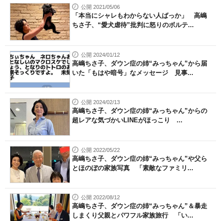
公開 2021/05/06
「本当にシャレもわからない人ばっか」 高嶋
ちさ子、“愛犬虐待”批判に怒りのボルテ...
公開 2024/01/12
高嶋ちさ子、ダウン症の姉“みっちゃん”から届
いた「もはや暗号」なメッセージ 見事...
公開 2024/02/13
高嶋ちさ子、ダウン症の姉“みっちゃん”からの
超レアな気づかいLINEがほっこり ...
公開 2022/05/22
高嶋ちさ子、ダウン症の姉“みっちゃん”や父ら
とほのぼの家族写真 「素敵なファミリ...
公開 2022/08/12
高嶋ちさ子、ダウン症の姉“みっちゃん”＆暴走
しまくり父親とパワフル家族旅行 「い...