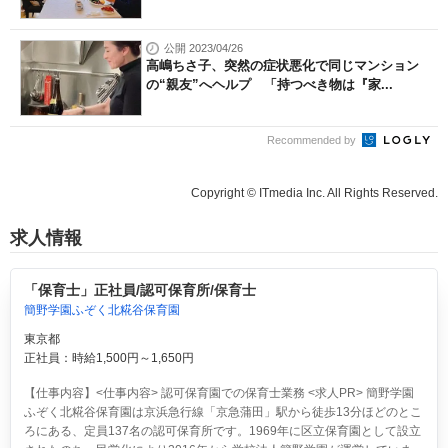
公開 2023/04/26
高嶋ちさ子、突然の症状悪化で同じマンション
の“親友”へヘルプ 「持つべき物は『家...
Recommended by
Copyright © ITmedia Inc. All Rights Reserved.
求人情報
「保育士」正社員/認可保育所/保育士
簡野学園ふぞく北糀谷保育園
東京都
正社員：時給1,500円～1,650円
【仕事内容】<仕事内容> 認可保育園での保育士業務 <求人PR> 簡野学園
ふぞく北糀谷保育園は京浜急行線「京急蒲田」駅から徒歩13分ほどのとこ
ろにある、定員137名の認可保育所です。1969年に区立保育園として設立