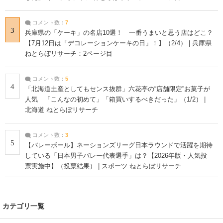
コメント数：
7
3
兵庫県の「ケーキ」の名店10選！ 一番うまいと思う店はどこ？
【7月12日は「デコレーションケーキの日」！】（2/4） | 兵庫県
ねとらぼリサーチ：2ページ目
コメント数：
5
4
「北海道土産としてもセンス抜群」六花亭の“店舗限定”お菓子が
人気 「こんなの初めて」「箱買いするべきだった」（1/2） |
北海道 ねとらぼリサーチ
コメント数：
3
5
【バレーボール】ネーションズリーグ日本ラウンドで活躍を期待
している「日本男子バレー代表選手」は？【2026年版・人気投
票実施中】（投票結果） | スポーツ ねとらぼリサーチ
カテゴリ一覧