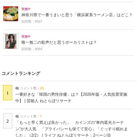
実施中
神奈川県で一番うまいと思う「横浜家系ラーメン店」はどこ？
回答数：8507
実施中
唯一無二の歌声だと思うボーカリストは？
回答数：8084
コメントランキング
コメント数：
21
1
一番好きな「韓国の男性俳優」は？【2026年版・人気投票実施
中】 | 芸能人 ねとらぼリサーチ
コメント数：
7
2
「もっと早く買えば良かった」 カインズの“車内遮光カーテ
ン”が大人気 「プライバシーも保てて安心」「ぐっすり眠れま
した」（2/2） | ライフ ねとらぼリサーチ：2ページ目