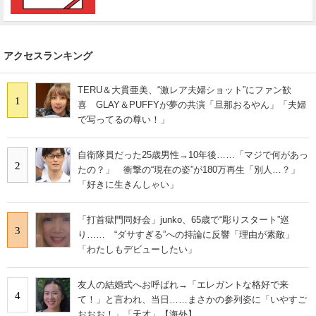
アクセスランキング
TERU＆大貫亜美、“激レア夫婦ショット”にファン歓
1
喜 GLAY＆PUFFYが夢の共演「旦那おるやん」「夫婦
で写ってるの尊い！」
自衛隊員だった25歳男性→10年後……「マジで何があっ
2
たの？」 衝撃の“現在の姿”が180万再生「別人…？」
「好きに生きんしゃい」
「打首獄門同好会」junko、65歳で“彫りスタート”巡
3
り…… “ダサすぎる”への持論に反響「理由が素敵」
「わたしもデビューしたい」
友人の結婚式へお呼ばれ→「エレガントな格好で来
4
て！」と言われ、当日……まさかの参列姿に「いやすご
おおお！」「天才」【海外】