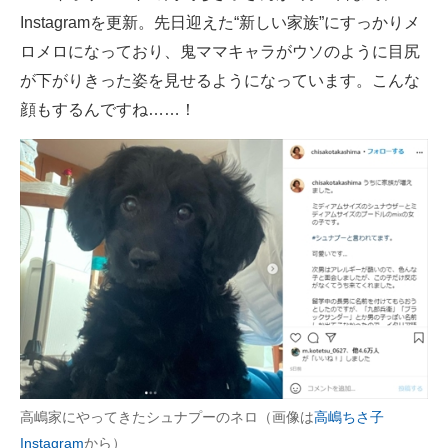
Instagramを更新。先日迎えた“新しい家族”にすっかりメ
ITの今と未来を見通す
ロメロになっており、鬼ママキャラがウソのように目尻
が下がりきった姿を見せるようになっています。こんな
スマホと通信の最新トレンド
顔もするんですね……！
進化するPCとデバイスの未来
好きが集まる 比べて選べる
ビジネスと働き方のヒント
AI活用のいまが分かる
企業ITのトレンドを詳説
経営リーダーのコミュニティ
マーケ×ITの今がよく分かる
高嶋家にやってきたシュナプーのネロ（画像は
高嶋ちさ子
ITエンジニア向け専門サイト
Instagram
から）