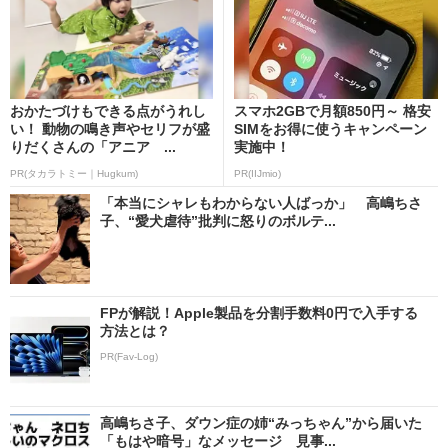
おかたづけもできる点がうれし
スマホ2GBで月額850円～ 格安
い！ 動物の鳴き声やセリフが盛
SIMをお得に使うキャンペーン
りだくさんの「アニア ...
実施中！
PR(タカラトミー｜Hugkum)
PR(IIJmio)
「本当にシャレもわからない人ばっか」 高嶋ちさ
子、“愛犬虐待”批判に怒りのボルテ...
FPが解説！Apple製品を分割手数料0円で入手する
方法とは？
PR(Fav-Log)
高嶋ちさ子、ダウン症の姉“みっちゃん”から届いた
「もはや暗号」なメッセージ 見事...