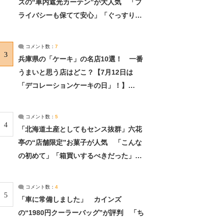
ズの“車内遮光カーテン”が大人気 「プ
ライバシーも保てて安心」「ぐっすり眠
れました」（2/2） | ライフ ねとらぼリ
サーチ：2ページ目
コメント数：
7
3
兵庫県の「ケーキ」の名店10選！ 一番
うまいと思う店はどこ？【7月12日は
「デコレーションケーキの日」！】
（2/4） | 兵庫県 ねとらぼリサーチ：2ペ
ージ目
コメント数：
5
4
「北海道土産としてもセンス抜群」六花
亭の“店舗限定”お菓子が人気 「こんな
の初めて」「箱買いするべきだった」
（1/2） | 北海道 ねとらぼリサーチ
コメント数：
4
5
「車に常備しました」 カインズ
の“1980円クーラーバッグ”が評判 「ち