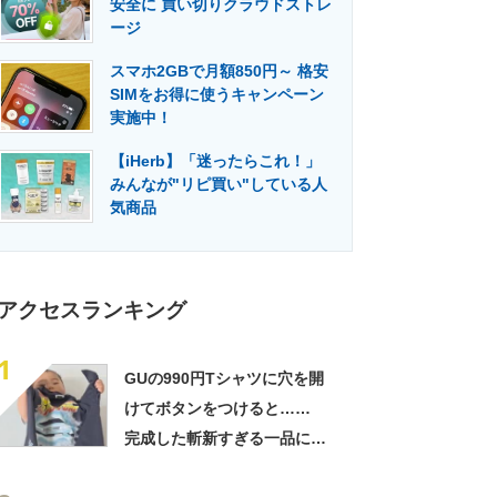
安全に 買い切りクラウドストレ
門メディア
建設×テクノロジーの最前線
ージ
スマホ2GBで月額850円～ 格安
SIMをお得に使うキャンペーン
実施中！
【iHerb】「迷ったらこれ！」
みんなが"リピ買い"している人
気商品
アクセスランキング
1
GUの990円Tシャツに穴を開
けてボタンをつけると……
完成した斬新すぎる一品に称
賛「これすごい」