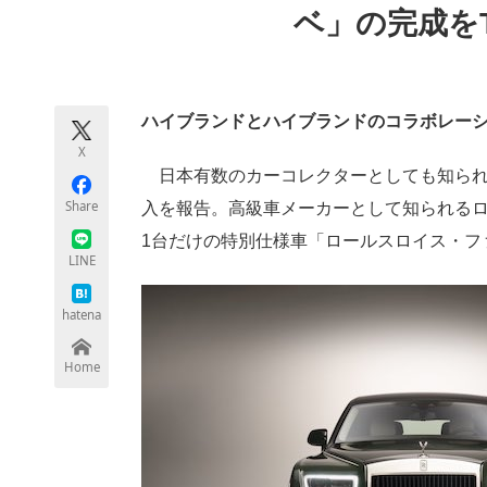
ベ」の完成をTw
モノづくり技術者専門サイト
エレクトロ
ハイブランドとハイブランドのコラボレー
ちょっと気になるネットの話題
X
日本有数のカーコレクターとしても知られてい
Share
入を報告。高級車メーカーとして知られる
1台だけの特別仕様車「ロールスロイス・フ
LINE
hatena
Home