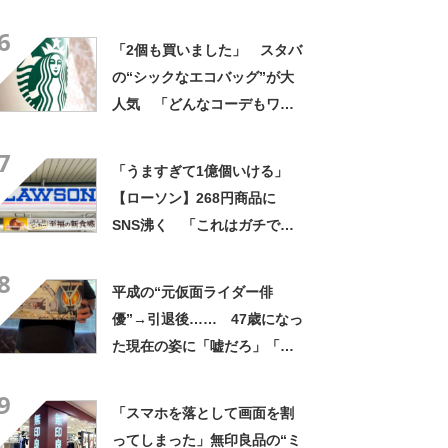
景に「ドアップかと思いまし
6
た」「なんて斬新な」
「2個も買いました」 スタバ
の“シックなエコバッグ”が大
人気 「どんなコーデもワン
ランク上に変身」「マグカッ
7
プ型のポーチも可愛い」「た
「うますぎて1億個いける」
くさん入れても肩が痛くなら
【ローソン】268円商品に
ない」
SNS沸く 「これはガチで美
味い」「毎食これがいい」
8
平成の“元仮面ライダー俳
優”→引退後…… 47歳になっ
た現在の姿に「嘘だろ」「声
出た」と108万再生
9
「スマホを落として画面を割
ってしまった」無印良品の“ミ