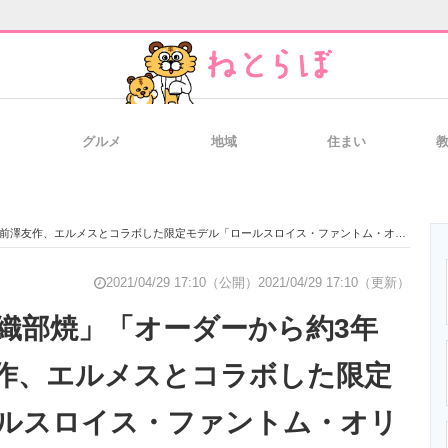
グルメ
地域
住まい
と未来を見通す
スマホと通信の最新トレンド
進化するPCとデ
ルメスとコラボした限定モデル「ロールスロイス・ファントム・オリベ」の完成をTwitterで報告
のいまが分かる
企業ITのトレンドを詳説
経営リーダーの
2021/04/29 17:10（公開）
2021/04/29 17:10（更新）
織部焼」「オーダーから約3年
作、エルメスとコラボした限定
T製品の総合サイト
IT製品の技術・比較・事例
製造業のIT導入
ルスロイス・ファントム・オリ