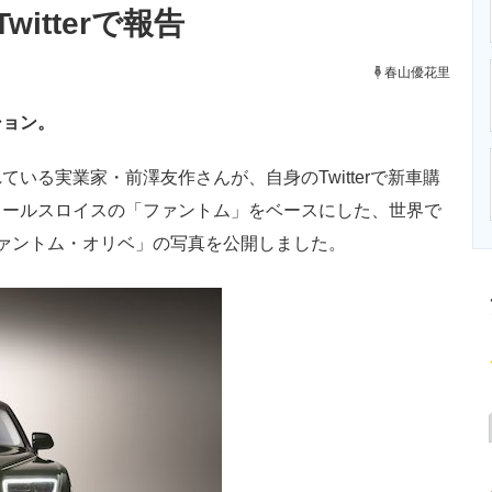
itterで報告
ニクス専門サイト
電子設計の基本と応用
エネルギーの専
春山優花里
ション。
る実業家・前澤友作さんが、自身のTwitterで新車購
ロールスロイスの「ファントム」をベースにした、世界で
ァントム・オリベ」の写真を公開しました。