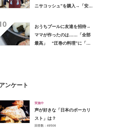
ニサコッシュ”を購入→「安心
して持ち歩ける」ように
10
「付けているのを忘れるくら
おうちプールに友達を招待→
い軽い」など好評
ママが作ったのは……「全部
最高」 “圧巻の料理”に「う
っひょ～！」「勝手におっじ
ゃまっしまーーす！」
アンケート
実施中
声が好きな「日本のボーカリ
スト」は？
回答数：49506