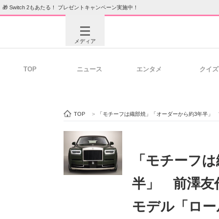
🎁 Switch 2もあたる！ プレゼントキャンペーン実施中！
メディア
TOP
ニュース
エンタメ
クイズ
注目記事を集めた総合ページ
ITの今
TOP
>
「モチーフは織部焼」「オーダーから約3年半」 前澤友作、エ
ビジネスと働き方のヒント
AI活用
「モチーフは
半」 前澤友
ITエンジニア向け専門サイト
企業向けI
モデル「ロー