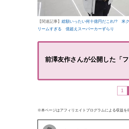
【関連記事】
総額いったい何十億円だこれ!? 米
リームすぎる 億超えスーパーカーずらり
前澤友作さんが公開した「
1
※本ページはアフィリエイトプログラムによる収益を