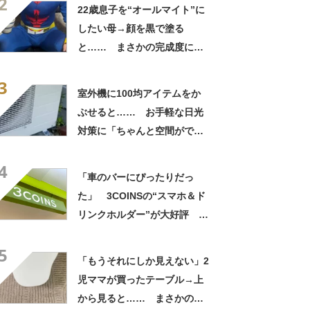
2
22歳息子を“オールマイト”に
したい母→顔を黒で塗る
と…… まさかの完成度に
「フィギュアかと思ったら人
3
間」「質感良すぎ」
室外機に100均アイテムをか
ぶせると…… お手軽な日光
対策に「ちゃんと空間ができ
てグー」「これで楽します」
4
「車のバーにぴったりだっ
た」 3COINSの“スマホ＆ド
リンクホルダー”が大好評
「ドリンクホルダーが二つあ
5
って便利」「もっと早く買え
「もうそれにしか見えない」2
ばよかった」
児ママが買ったテーブル→上
から見ると…… まさかの光