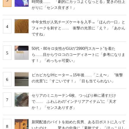
時間後…… 「劇的にカッコよくなっとる」驚きの仕上
がりに「センス良すぎ！」
中年女性が人気チーズケーキを入手→「ほんの一口」と
4
フォークを刺すと…… 衝撃の光景に「え？」「あかん
ですね」
50代・80キロ女性がGUの“2990円スカート”を着た
5
ら……目からウロコのコーディネートに「参考になりま
す！」「めっちゃ可愛い」
ピカピカなIHヒーター→15年後……「こえ〜」 “衝撃
6
の光景”に「すごいです！」「目も当てられない」
セリアのミニカーテン6枚、つっぱり棒に通すだけ
7
で…… ふわふわの“インテリアアイテム”に「天才
か！」「センスありすぎ」
新聞配達のバイトを始めた長男、ある日ポストに入って
8
いたのは…… 驚きの中身に「素敵です」「ほっこりし