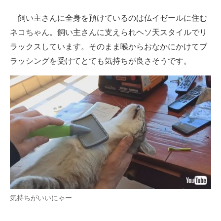
企業向けIT製品の総合サイト
飼い主さんに全身を預けているのは仏イゼールに住む
ネコちゃん。飼い主さんに支えられヘソ天スタイルでリ
IT製品の技術・比較・事例
ラックスしています。そのまま喉からおなかにかけてブ
製造業のIT導入・活用を支援
ラッシングを受けてとても気持ちが良さそうです。
モノづくり技術者専門サイト
エレクトロニクス専門サイト
電子設計の基本と応用
エネルギーの専門メディア
建設×テクノロジーの最前線
ちょっと気になるネットの話題
気持ちがいいにゃー