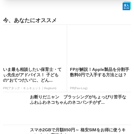
今、あなたにオススメ
いま最も相談したい保育士・て
FPが解説！Apple製品を分割手
ぃ先生がアドバイス！ 子ども
数料0円で入手する方法とは？
の“おてつだい”に、どん...
PR(アタック・キュキュット｜Hugkum)
PR(Fav-Log)
お断りだニャン ブラッシングがちょっぴり苦手な
ふわふわネコちゃんのネコパンチがず...
スマホ2GBで月額850円～ 格安SIMをお得に使うキ