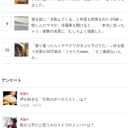
ました」
寝る前に「水飲んでくる」と何度も部屋を出た小5娘→
9
怪しんだママが、冷蔵庫を開けると……「本当に笑っち
ゃう」衝撃の光景に「むしろよく我慢した」
「振り返ったらミヤマクワガタぶら下げてた」→目を疑
10
う光景が18万表示「うそだろwww」「そこ痛覚ないん
か」
アンケート
実施中
声が好きな「日本のボーカリスト」は？
回答数：49579
実施中
歌が上手だと思うホロライブのメンバーは？