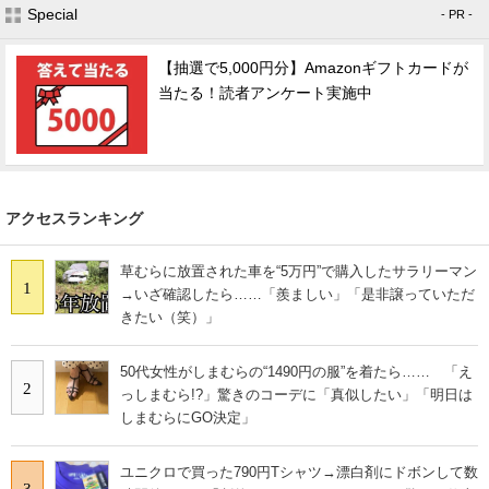
Special
- PR -
【抽選で5,000円分】Amazonギフトカードが
当たる！読者アンケート実施中
アクセスランキング
草むらに放置された車を“5万円”で購入したサラリーマン
1
→いざ確認したら……「羨ましい」「是非譲っていただ
きたい（笑）」
50代女性がしまむらの“1490円の服”を着たら…… 「え
2
っしまむら!?」驚きのコーデに「真似したい」「明日は
しまむらにGO決定」
ユニクロで買った790円Tシャツ→漂白剤にドボンして数
3