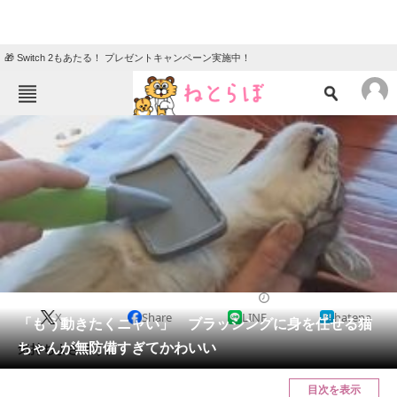
🎁 Switch 2もあたる！ プレゼントキャンペーン実施中！
ねとらぼメニュー
TOP
ニュース
エンタメ
クイズ
グルメ
地域
住まい
教育・育児
動物
リサーチ
2021/04/30 18:00（公開）
X
Share
LINE
hatena
会員記事
「もう動きたくニャい」 ブラッシングに身を任せる猫
ちゃんが無防備すぎてかわいい
気持ちよさそう。
メディア
目次を表示
注目記事を集めた総合ページ