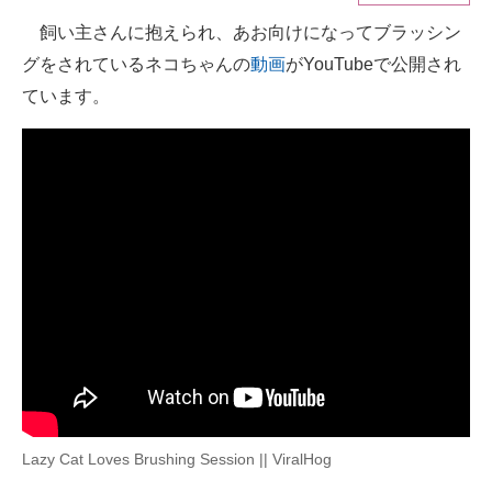
飼い主さんに抱えられ、あお向けになってブラッシン
ITの今と未来を見通す
グをされているネコちゃんの
動画
がYouTubeで公開され
スマホと通信の最新トレンド
ています。
進化するPCとデバイスの未来
好きが集まる 比べて選べる
ビジネスと働き方のヒント
AI活用のいまが分かる
企業ITのトレンドを詳説
経営リーダーのコミュニティ
マーケ×ITの今がよく分かる
Lazy Cat Loves Brushing Session || ViralHog
ITエンジニア向け専門サイト