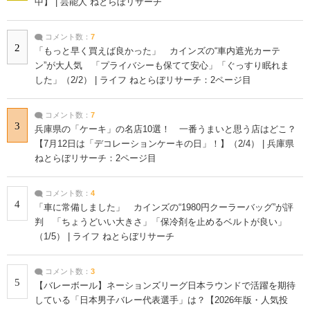
中】 | 芸能人 ねとらぼリサーチ
コメント数：
7
2
「もっと早く買えば良かった」 カインズの“車内遮光カーテ
ン”が大人気 「プライバシーも保てて安心」「ぐっすり眠れま
した」（2/2） | ライフ ねとらぼリサーチ：2ページ目
コメント数：
7
3
兵庫県の「ケーキ」の名店10選！ 一番うまいと思う店はどこ？
【7月12日は「デコレーションケーキの日」！】（2/4） | 兵庫県
ねとらぼリサーチ：2ページ目
コメント数：
4
4
「車に常備しました」 カインズの“1980円クーラーバッグ”が評
判 「ちょうどいい大きさ」「保冷剤を止めるベルトが良い」
（1/5） | ライフ ねとらぼリサーチ
コメント数：
3
5
【バレーボール】ネーションズリーグ日本ラウンドで活躍を期待
している「日本男子バレー代表選手」は？【2026年版・人気投