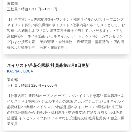
東京都
正社員：時給1,300円～1,600円
【仕事内容】<目黒駅徒歩3分>ワンホン・韓国ネイルが人気|オープニング
ネイリスト募集 <募集職種> ネイリスト <仕事内容> ネイリストとして、お
客様への施術およびサロン運営業務全般を担当していただきます。 <主な
業務内容> ・ネイル施術(ジェルネイル、アート、ケア等) ・カウンセリン
グおよび接客対応 ・予約管理 ・会計業務 ・SNS更新・情報発信 ・店内清
掃および衛生管理 ・商材・在庫管理...
ネイリスト/芦花公園駅/社員募集/8月9日更新
KAONAIL LOCA
東京都
正社員：時給1,226円～2,000円
【仕事内容】新店舗オープン オープニングネイリスト急募! <募集職種> ネ
イリスト <仕事内容> ジェルネイルの施術 スカルプチュア,ジェルネイル <
必要経験> <業種> ネイリスト <施設形態> ネイルサロン <勤務地> 京王線
の芦花公園駅から徒歩5分 <福利厚生> 交通費支給 昇給制度有り お休み希
望優遇 インセンティブあり,ノルマなし,交通費支給,社員登用あり,独立・開
業支援...