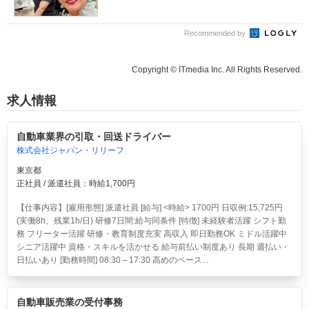
Recommended by
Copyright © ITmedia Inc. All Rights Reserved.
求人情報
自動車業界の引取・回送ドライバー
株式会社ジャパン・リリーフ
東京都
正社員 / 派遣社員：時給1,700円
【仕事内容】[雇用形態] 派遣社員 [給与] <時給> 1700円 日収例:15,725円
(実働8h、残業1h/日) 研修7日間:給与同条件 [特徴] 未経験者活躍 シフト勤
務 フリーター活躍 研修・教育制度充実 高収入 即日勤務OK ミドル活躍中
シニア活躍中 資格・スキルを活かせる 給与前払い制度あり 長期 週払い・
日払いあり [勤務時間] 08:30～17:30 高めのベース...
自動車販売業の受付事務