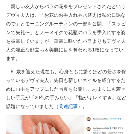
親しい友人からバラの花束をプレゼントされたという
企業向けIT製品の総合サイト
デヴィ夫人は、「お花のお手入れや水替えは私の日課な
IT製品の技術・比較・事例
ので」とモーニングルーティンの一部を公開。「スッピ
ンで失礼〜」とノーメイクで花瓶のバラを手入れする姿
製造業のIT導入・活用を支援
を披露していますが、華麗に咲いたバラよりもデヴィ夫
モノづくり技術者専門サイト
人の端正な顔立ち＆美肌に目を奪われる1枚になってい
ます。
エレクトロニクス専門サイト
81歳を迎えた現在も、心身ともに驚くほどの若さを保
電子設計の基本と応用
っているデヴィ夫人。先日も新しいネイルを紹介するた
エネルギーの専門メディア
めに両手をアップにした写真を公開し、あまりにも若々
建設×テクノロジーの最前線
しい手元が「20代の手みたい」「指がキレイすぎ」など
話題になっていました（
関連記事
）。
ちょっと気になるネットの話題