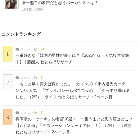
唯一無二の歌声だと思うボーカリストは？
回答数：8084
コメントランキング
コメント数：
21
1
一番好きな「韓国の男性俳優」は？【2026年版・人気投票実施
中】 | 芸能人 ねとらぼリサーチ
コメント数：
7
2
「もっと早く買えば良かった」 カインズの“車内遮光カーテ
ン”が大人気 「プライバシーも保てて安心」「ぐっすり眠れま
した」（2/2） | ライフ ねとらぼリサーチ：2ページ目
コメント数：
7
3
兵庫県の「ケーキ」の名店10選！ 一番うまいと思う店はどこ？
【7月12日は「デコレーションケーキの日」！】（2/4） | 兵庫県
ねとらぼリサーチ：2ページ目