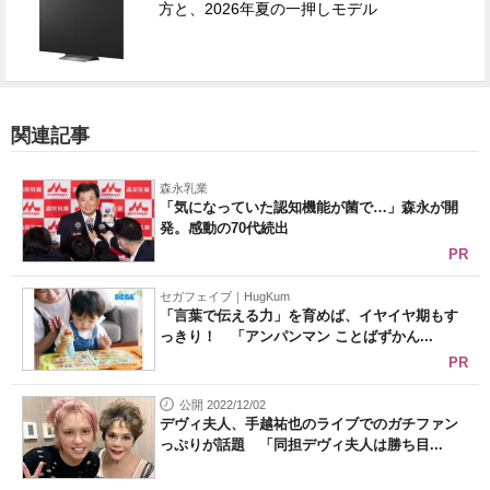
方と、2026年夏の一押しモデル
関連記事
森永乳業
「気になっていた認知機能が菌で…」森永が開
発。感動の70代続出
PR
セガフェイブ｜HugKum
「言葉で伝える力」を育めば、イヤイヤ期もす
っきり！ 「アンパンマン ことばずかん...
PR
公開 2022/12/02
デヴィ夫人、手越祐也のライブでのガチファン
っぷりが話題 「同担デヴィ夫人は勝ち目...