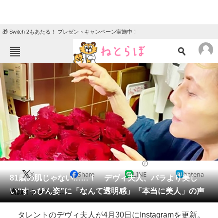
🎁 Switch 2もあたる！ プレゼントキャンペーン実施中！
ねとらぼメニュー
TOP
ニュース
エンタメ
クイズ
グルメ
地域
住まい
教育・育児
動物
リサーチ
2021/04/30 18:11（公開）
X
Share
LINE
hatena
会員記事
81歳の肌じゃない……！ デヴィ夫人、バラより美し
い“すっぴん姿”に「なんて透明感」「本当に美人」の声
横顔イケメン……。
メディア
タレントのデヴィ夫人が4月30日にInstagramを更新。
注目記事を集めた総合ページ