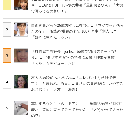
1
喜 GLAY＆PUFFYが夢の共演「旦那おるやん」「夫婦
で写ってるの尊い！」
自衛隊員だった25歳男性→10年後……「マジで何があっ
2
たの？」 衝撃の“現在の姿”が180万再生「別人…？」
「好きに生きんしゃい」
「打首獄門同好会」junko、65歳で“彫りスタート”巡
3
り…… “ダサすぎる”への持論に反響「理由が素敵」
「わたしもデビューしたい」
友人の結婚式へお呼ばれ→「エレガントな格好で来
4
て！」と言われ、当日……まさかの参列姿に「いやすご
おおお！」「天才」【海外】
車に乗ろうとしたら、ドアに…… 衝撃の光景が130万
5
表示「普通に乗って走ってたやん」「どうやって入った
の!?」