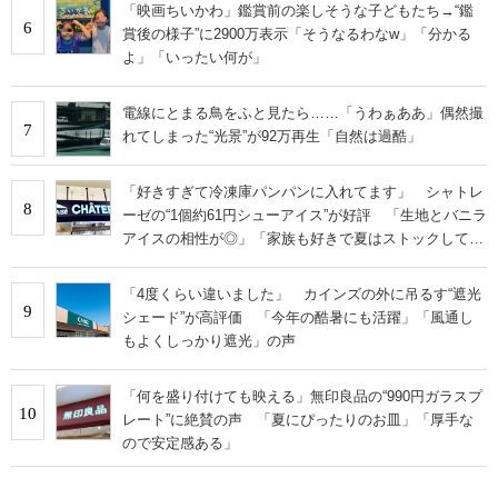
「映画ちいかわ」鑑賞前の楽しそうな子どもたち→“鑑
6
賞後の様子”に2900万表示「そうなるわなw」「分かる
よ」「いったい何が」
電線にとまる鳥をふと見たら……「うわぁああ」偶然撮
7
れてしまった“光景”が92万再生「自然は過酷」
「好きすぎて冷凍庫パンパンに入れてます」 シャトレ
8
ーゼの“1個約61円シューアイス”が好評 「生地とバニラ
アイスの相性が◎」「家族も好きで夏はストックして
る」
「4度くらい違いました」 カインズの外に吊るす“遮光
9
シェード”が高評価 「今年の酷暑にも活躍」「風通し
もよくしっかり遮光」の声
「何を盛り付けても映える」無印良品の“990円ガラスプ
10
レート”に絶賛の声 「夏にぴったりのお皿」「厚手な
ので安定感ある」