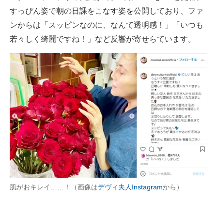
すっぴん姿で朝の日課をこなす姿を公開しており、ファ
ITの今と未来を見通す
ンからは「スッピンなのに、なんて透明感！」「いつも
若々しく綺麗ですね！」など反響が寄せらています。
スマホと通信の最新トレンド
進化するPCとデバイスの未来
好きが集まる 比べて選べる
ビジネスと働き方のヒント
AI活用のいまが分かる
企業ITのトレンドを詳説
経営リーダーのコミュニティ
肌がおキレイ……！（画像は
デヴィ夫人Instagram
から）
マーケ×ITの今がよく分かる
ITエンジニア向け専門サイト