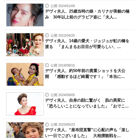
公開 2024/01/09
デヴィ夫人、25歳当時の娘・カリナが美貌の極
み 30年以上前のグラビア姿に「夫人...
公開 2022/04/25
デヴィ夫人、14歳の愛犬・ジュジュが虹の橋を
渡る 「まんまるお目目が可愛らしい、...
公開 2019/08/15
デヴィ夫人、約50年前の貴重ショットを大公
開 「感動するほど綺麗です！」「本当に...
公開 2024/09/05
デヴィ夫人、自身の顔に驚がく 肌の異変に
「恐ろしいことになっていました」「おでこ...
公開 2023/05/23
デヴィ夫人、“座布団直撃”に心配の声も「楽し
い一日でございました」 大相撲観戦を...