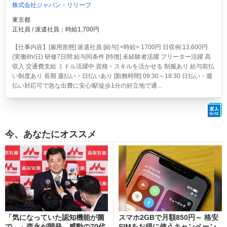
株式会社ジャパン・リリーフ
東京都
正社員 / 派遣社員：時給1,700円
【仕事内容】[雇用形態] 派遣社員 [給与] <時給> 1700円 日収例:13,600円
(実働8h/日) 研修7日間:給与同条件 [特徴] 未経験者活躍 フリーター活躍 高
収入 交通費支給 ミドル活躍中 資格・スキルを活かせる 制服あり 給与前払
い制度あり 長期 週払い・日払いあり [勤務時間] 09:30～18:30 日払い・週
払い対応可で急な出費に安心!駅徒歩1分の好立地で通...
今、あなたにオススメ
「気になっていた認知機能が菌
スマホ2GBで月額850円～ 格安
で…」森永が開発。感動の70代
SIMをお得に使うキャンペーン