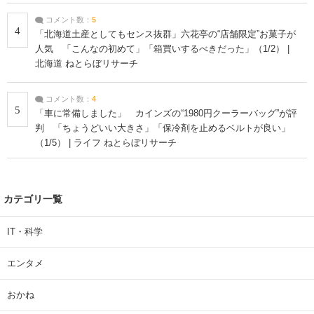
コメント数：
5
4
「北海道土産としてもセンス抜群」六花亭の“店舗限定”お菓子が
人気 「こんなの初めて」「箱買いするべきだった」（1/2） |
北海道 ねとらぼリサーチ
コメント数：
4
5
「車に常備しました」 カインズの“1980円クーラーバッグ”が評
判 「ちょうどいい大きさ」「保冷剤を止めるベルトが良い」
（1/5） | ライフ ねとらぼリサーチ
カテゴリ一覧
IT・科学
エンタメ
おかね