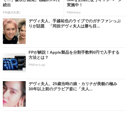
続出
実施中！
PR(森永乳業)
PR(IIJmio)
デヴィ夫人、手越祐也のライブでのガチファンっぷ
りが話題 「同担デヴィ夫人は勝ち目...
FPが解説！Apple製品を分割手数料0円で入手する
方法とは？
PR(Fav-Log)
デヴィ夫人、25歳当時の娘・カリナが美貌の極み
30年以上前のグラビア姿に「夫人...