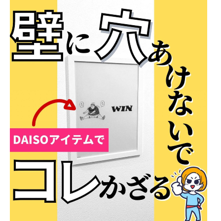
企業向けIT製品の総合サイト
IT製品の技術・比較・事例
製造業のIT導入・活用を支援
モノづくり技術者専門サイト
エレクトロニクス専門サイト
電子設計の基本と応用
エネルギーの専門メディア
建設×テクノロジーの最前線
ちょっと気になるネットの話題