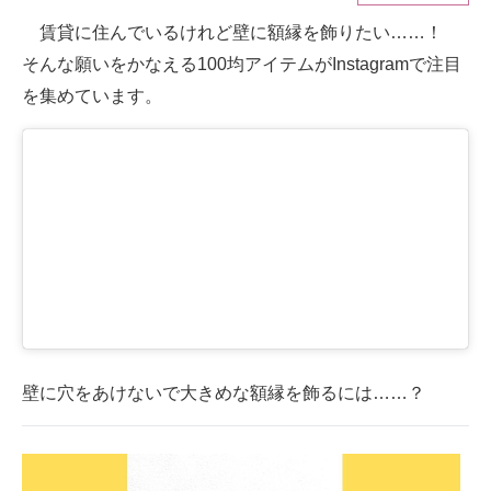
賃貸に住んでいるけれど壁に額縁を飾りたい……！
ITの今と未来を見通す
そんな願いをかなえる100均アイテムがInstagramで注目
スマホと通信の最新トレンド
を集めています。
進化するPCとデバイスの未来
好きが集まる 比べて選べる
ビジネスと働き方のヒント
AI活用のいまが分かる
企業ITのトレンドを詳説
経営リーダーのコミュニティ
壁に穴をあけないで大きめな額縁を飾るには……？
マーケ×ITの今がよく分かる
ITエンジニア向け専門サイト