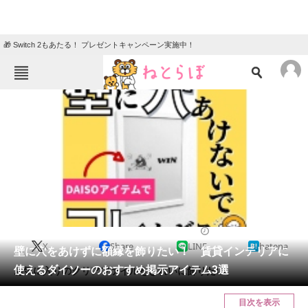
🎁 Switch 2もあたる！ プレゼントキャンペーン実施中！
ねとらぼメニュー
TOP
ニュース
エンタメ
クイズ
グルメ
地域
住まい
教育・育児
動物
リサーチ
2021/04/30 19:40（公開）
X
Share
LINE
hatena
会員記事
壁に穴をあけずに額縁を飾りたい！ 賃貸インテリアに
使えるダイソーのおすすめ掲示アイテム3選
お気に入りのクリアファイルをきれいに飾りたい。
メディア
目次を表示
注目記事を集めた総合ページ