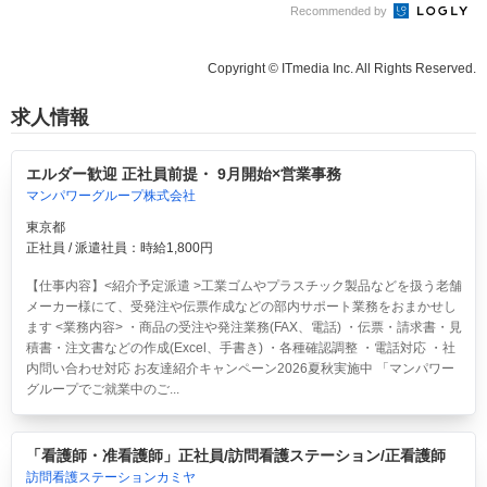
Recommended by
Copyright © ITmedia Inc. All Rights Reserved.
求人情報
エルダー歓迎 正社員前提・ 9月開始×営業事務
マンパワーグループ株式会社
東京都
正社員 / 派遣社員：時給1,800円
【仕事内容】<紹介予定派遣 >工業ゴムやプラスチック製品などを扱う老舗
メーカー様にて、受発注や伝票作成などの部内サポート業務をおまかせし
ます <業務内容> ・商品の受注や発注業務(FAX、電話) ・伝票・請求書・見
積書・注文書などの作成(Excel、手書き) ・各種確認調整 ・電話対応 ・社
内問い合わせ対応 お友達紹介キャンペーン2026夏秋実施中 「マンパワー
グループでご就業中のご...
「看護師・准看護師」正社員/訪問看護ステーション/正看護師
訪問看護ステーションカミヤ