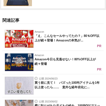
関連記事
Amazon
「え、こんなセールやってたの？」80％OFF以
上が続々登場！Amazonの本気が...
PR
Amazon
Amazon今日も見逃せない！80%OFF以上が
続々登場
PR
公開 2024/06/23
買う前に見て！ バズった100均アイテムを1年
以上使ったら…… 意外な経年劣化に...
公開 2023/06/02
壁に貼りがちな子どもの絵を、100均DIYでスッ