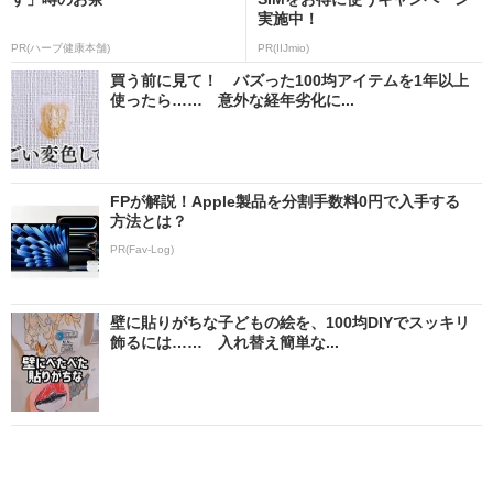
実施中！
PR(ハーブ健康本舗)
PR(IIJmio)
買う前に見て！ バズった100均アイテムを1年以上
使ったら…… 意外な経年劣化に...
FPが解説！Apple製品を分割手数料0円で入手する
方法とは？
PR(Fav-Log)
壁に貼りがちな子どもの絵を、100均DIYでスッキリ
飾るには…… 入れ替え簡単な...