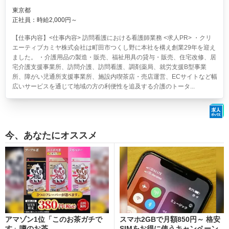
東京都
正社員：時給2,000円～
【仕事内容】<仕事内容> 訪問看護における看護師業務 <求人PR> ・クリ
エーティブカミヤ株式会社は町田市つくし野に本社を構え創業29年を迎え
ました。 ・介護用品の製造・販売、福祉用具の貸与・販売、住宅改修、居
宅介護支援事業所、訪問介護、訪問看護、調剤薬局、就労支援B型事業
所、障がい児通所支援事業所、施設内喫茶店・売店運営、ECサイトなど幅
広いサービスを通じて地域の方の利便性を追及する介護のトータ...
今、あなたにオススメ
アマゾン1位「このお茶ガチで
スマホ2GBで月額850円～ 格安
す」噂のお茶
SIMをお得に使うキャンペーン