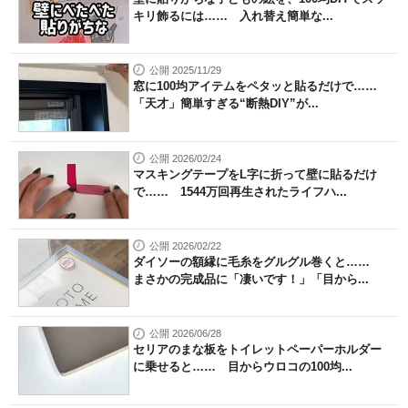
キリ飾るには…… 入れ替え簡単な...
公開 2025/11/29
窓に100均アイテムをペタッと貼るだけで……
「天才」簡単すぎる“断熱DIY”が...
公開 2026/02/24
マスキングテープをL字に折って壁に貼るだけ
で…… 1544万回再生されたライフハ...
公開 2026/02/22
ダイソーの額縁に毛糸をグルグル巻くと……
まさかの完成品に「凄いです！」「目から...
公開 2026/06/28
セリアのまな板をトイレットペーパーホルダー
に乗せると…… 目からウロコの100均...