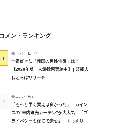
コメントランキング
コメント数：
21
1
一番好きな「韓国の男性俳優」は？
【2026年版・人気投票実施中】 | 芸能人
ねとらぼリサーチ
コメント数：
7
2
「もっと早く買えば良かった」 カイン
ズの“車内遮光カーテン”が大人気 「プ
ライバシーも保てて安心」「ぐっすり眠
れました」（2/2） | ライフ ねとらぼリ