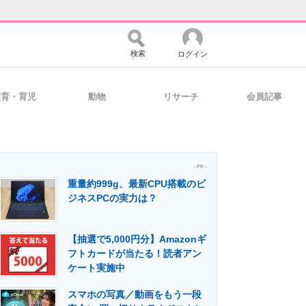
検索
ログイン
教育・育児
動物
リサーチ
会員記事
バイスの未来
好きが集まる 比べて選べる
- PR -
重量約999g、最新CPU搭載のビ
コミュニティ
マーケ×ITの今がよく分かる
ジネスPCの実力は？
【抽選で5,000円分】Amazonギ
・活用を支援
フトカードが当たる！読者アン
ケート実施中
スマホの写真／動画をもう一段