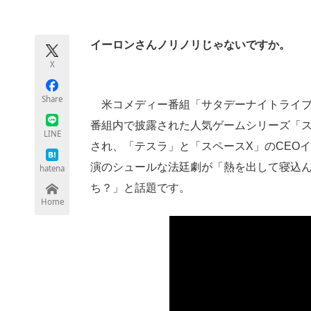
モノづくり技術者専門サイト
エレクトロ
イーロンさんノリノリじゃないですか。
X
ちょっと気になるネットの話題
Share
米コメディー番組「サタデーナイトライブ
番組内で披露された人気ゲームシリーズ「スー
LINE
され、「テスラ」と「スペースX」のCEO
演のシュールな法廷劇が「熱を出して寝込
hatena
ち？」と話題です。
Home