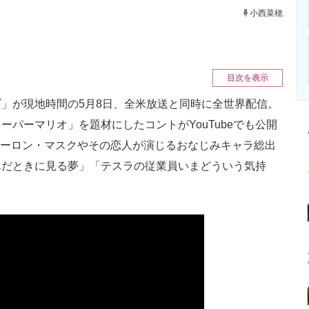
ニクス専門サイト
電子設計の基本と応用
エネルギーの専
小西菜穂
目次を表示
」が現地時間の5月8日、全米放送と同時に全世界配信。
パーマリオ」を題材にしたコントがYouTubeでも公開
イーロン・マスクやその恋人が演じるおなじみキャラ総出
んだときに見る夢」「テスラの従業員いまどういう気持