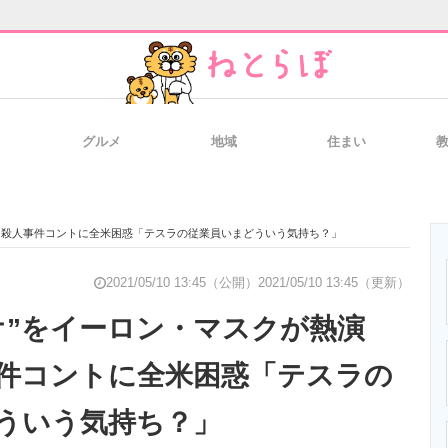
グルメ
地域
住まい
と未来を見通す
スマホと通信の最新トレンド
進化するPCとデ
オ殺人事件コントに全米困惑「テスラの従業員いまどういう気持ち？」
のいまが分かる
企業ITのトレンドを詳説
経営リーダーの
2021/05/10 13:45（公開）
2021/05/10 13:45（更新）
オ”をイーロン・マスクが熱演
件コントに全米困惑「テスラの
T製品の総合サイト
IT製品の技術・比較・事例
製造業のIT導入
ういう気持ち？」