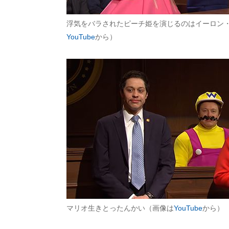
浮気をバラされたピーチ姫を演じるのはイーロン
YouTube
から）
マリオ生きとったんかい（画像は
YouTube
から）