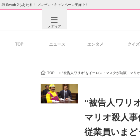
🎁 Switch 2もあたる！ プレゼントキャンペーン実施中！
メディア
TOP
ニュース
エンタメ
クイズ
注目記事を集めた総合ページ
ITの今
TOP
>
“被告人ワリオ”をイーロン・マスクが熱演 マリ
ビジネスと働き方のヒント
AI活用
“被告人ワリ
マリオ殺人事
ITエンジニア向け専門サイト
企業向けI
従業員いまど