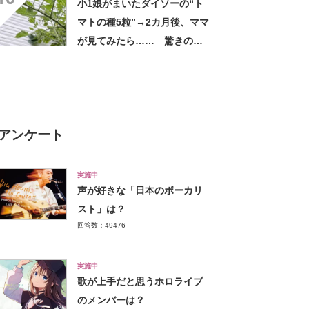
小1娘がまいたダイソーの“ト
マトの種5粒”→2カ月後、ママ
が見てみたら…… 驚きの光
景に「凄い！」「ダイソー種
ハマりそう」
アンケート
実施中
声が好きな「日本のボーカリ
スト」は？
回答数：49476
実施中
歌が上手だと思うホロライブ
のメンバーは？