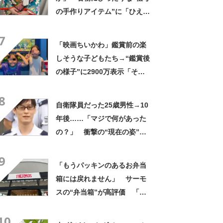
の手作りアイテム”に「ひえ
ー！」「センスが素晴らし
7
い」「モデルさんかと」
「映画ちいかわ」鑑賞前の楽
しそうな子どもたち→“鑑賞後
の様子”に2900万表示「そう
なるわなw」「分かるよ」
8
「いったい何が」
自衛隊員だった25歳男性→10
年後……「マジで何があった
の？」 衝撃の“現在の姿”が
180万再生「別人…？」「好
9
きに生きんしゃい」
「もうパッキンのあるお弁当
箱には戻れません」 サーモ
スの“弁当箱”が高評価 「想
像以上に洗いやすい」「ご飯
10
もへばりつかない」