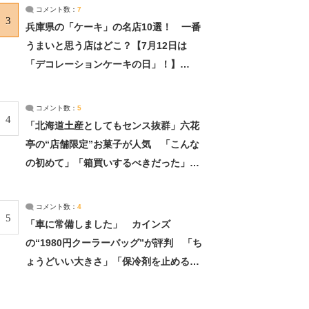
サーチ：2ページ目
コメント数：
7
3
兵庫県の「ケーキ」の名店10選！ 一番
うまいと思う店はどこ？【7月12日は
「デコレーションケーキの日」！】
（2/4） | 兵庫県 ねとらぼリサーチ：2ペ
ージ目
コメント数：
5
4
「北海道土産としてもセンス抜群」六花
亭の“店舗限定”お菓子が人気 「こんな
の初めて」「箱買いするべきだった」
（1/2） | 北海道 ねとらぼリサーチ
コメント数：
4
5
「車に常備しました」 カインズ
の“1980円クーラーバッグ”が評判 「ち
ょうどいい大きさ」「保冷剤を止めるベ
ルトが良い」（1/5） | ライフ ねとらぼ
リサーチ