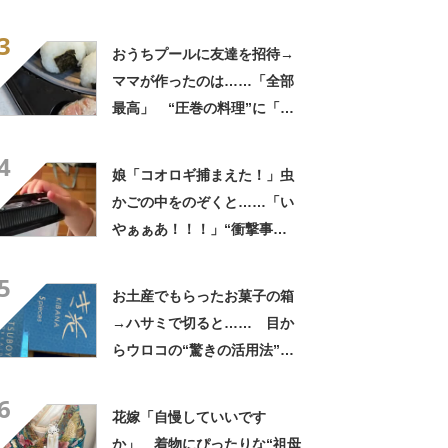
た」まさかの中身が450万再
3
生「すごすぎやろw」
おうちプールに友達を招待→
ママが作ったのは……「全部
最高」 “圧巻の料理”に「う
っひょ～！」「勝手におっじ
4
ゃまっしまーーす！」
娘「コオロギ捕まえた！」虫
かごの中をのぞくと……「い
やぁぁあ！！！」“衝撃事
実”が160万再生「知らぬが
5
仏」
お土産でもらったお菓子の箱
→ハサミで切ると…… 目か
らウロコの“驚きの活用法”に
「知らなかった…」「発想力
6
が羨ましい」
花嫁「自慢していいです
か」 着物にぴったりな“祖母