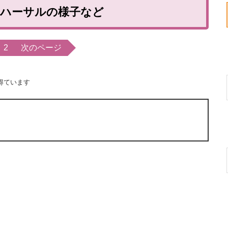
リハーサルの様子など
2
次のページ
得ています