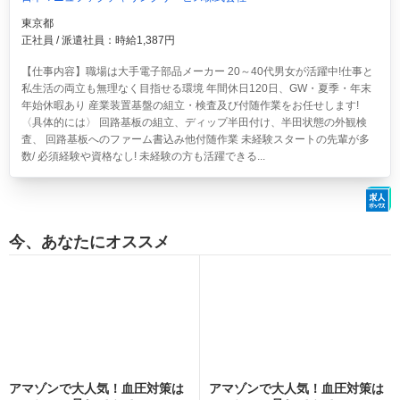
東京都
正社員 / 派遣社員：時給1,387円
【仕事内容】職場は大手電子部品メーカー 20～40代男女が活躍中!仕事と
私生活の両立も無理なく目指せる環境 年間休日120日、GW・夏季・年末
年始休暇あり 産業装置基盤の組立・検査及び付随作業をお任せします!
〈具体的には〉 回路基板の組立、ディップ半田付け、半田状態の外観検
査、 回路基板へのファーム書込み他付随作業 未経験スタートの先輩が多
数/ 必須経験や資格なし! 未経験の方も活躍できる...
今、あなたにオススメ
アマゾンで大人気！血圧対策は
アマゾンで大人気！血圧対策は