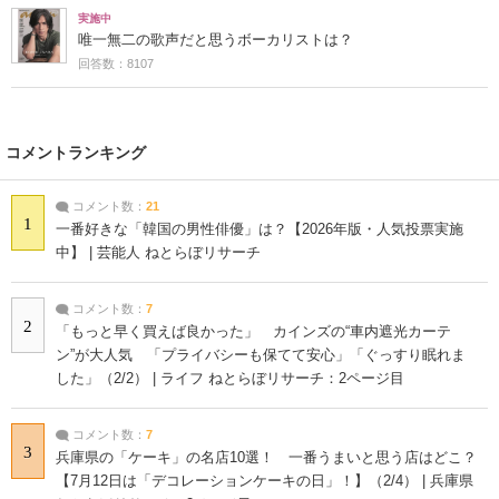
実施中
唯一無二の歌声だと思うボーカリストは？
回答数：8107
コメントランキング
コメント数：
21
1
一番好きな「韓国の男性俳優」は？【2026年版・人気投票実施
中】 | 芸能人 ねとらぼリサーチ
コメント数：
7
2
「もっと早く買えば良かった」 カインズの“車内遮光カーテ
ン”が大人気 「プライバシーも保てて安心」「ぐっすり眠れま
した」（2/2） | ライフ ねとらぼリサーチ：2ページ目
コメント数：
7
3
兵庫県の「ケーキ」の名店10選！ 一番うまいと思う店はどこ？
【7月12日は「デコレーションケーキの日」！】（2/4） | 兵庫県