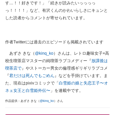
す…！！好きです！」「続きが読みたいっっっっ
っ！！！！」など、有沢くんのかわいらしさにキュンと
した読者からコメントが寄せられています。
作者Twitterには過去のエピソードも掲載されています
あずさ きな（
@kinq_ko
）さんは、レトロ趣味女子×高
校生喫茶店マスターの純喫茶ラブコメディー『
放課後は
喫茶店で
』やストーカー男女の倫理感ギリギリラブコメ
『
君だけは死んでもごめん
』などを手掛けています。ま
た、現在はpixivコミックで「
白雪姫の娘と失恋王子〜オ
ネェ女王と白雪姫外伝〜
」を連載中です。
作品提供：あずさ きな（
@kinq_ko
）さん