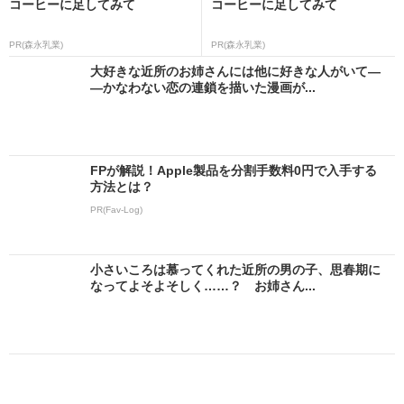
コーヒーに足してみて
コーヒーに足してみて
PR(森永乳業)
PR(森永乳業)
大好きな近所のお姉さんには他に好きな人がいて―
―かなわない恋の連鎖を描いた漫画が...
FPが解説！Apple製品を分割手数料0円で入手する
方法とは？
PR(Fav-Log)
小さいころは慕ってくれた近所の男の子、思春期に
なってよそよそしく……？ お姉さん...