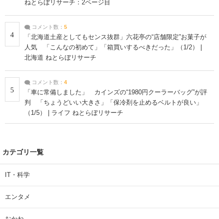
ねとらぼリサーチ：2ページ目
コメント数：
5
4
「北海道土産としてもセンス抜群」六花亭の“店舗限定”お菓子が
人気 「こんなの初めて」「箱買いするべきだった」（1/2） |
北海道 ねとらぼリサーチ
コメント数：
4
5
「車に常備しました」 カインズの“1980円クーラーバッグ”が評
判 「ちょうどいい大きさ」「保冷剤を止めるベルトが良い」
（1/5） | ライフ ねとらぼリサーチ
カテゴリ一覧
IT・科学
エンタメ
おかね