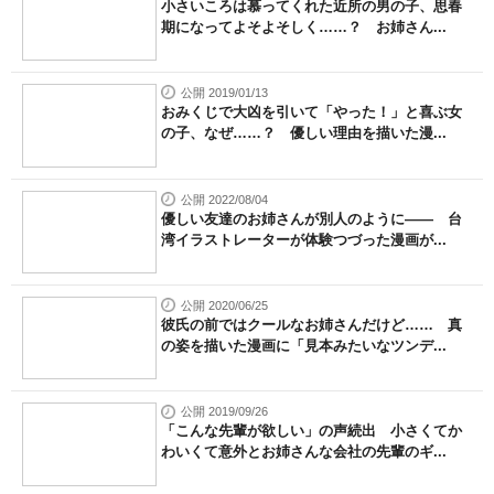
小さいころは慕ってくれた近所の男の子、思春
期になってよそよそしく……？ お姉さん...
公開 2019/01/13
おみくじで大凶を引いて「やった！」と喜ぶ女
の子、なぜ……？ 優しい理由を描いた漫...
公開 2022/08/04
優しい友達のお姉さんが別人のように―― 台
湾イラストレーターが体験つづった漫画が...
公開 2020/06/25
彼氏の前ではクールなお姉さんだけど…… 真
の姿を描いた漫画に「見本みたいなツンデ...
公開 2019/09/26
「こんな先輩が欲しい」の声続出 小さくてか
わいくて意外とお姉さんな会社の先輩のギ...