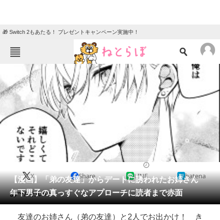
🎁 Switch 2もあたる！ プレゼントキャンペーン実施中！
ねとらぼメニュー
TOP
ニュース
エンタメ
クイズ
グルメ
地域
住まい
教育・育児
動物
リサーチ
2021/06/09 12:00（公開）
X
Share
LINE
hatena
会員記事
【漫画】「弟の友達」からデートに誘われたお姉さん
年下男子の真っすぐなアプローチに読者まで赤面
あ〜かわいい！
メディア
友達のお姉さん（弟の友達）と2人でお出かけ！ き
注目記事を集めた総合ページ