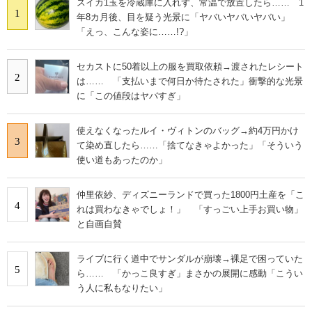
スイカ1玉を冷蔵庫に入れず、常温で放置したら…… 1
1
年8カ月後、目を疑う光景に「ヤバいヤバいヤバい」
「えっ、こんな姿に……!?」
セカストに50着以上の服を買取依頼→渡されたレシート
2
は…… 「支払いまで何日か待たされた」衝撃的な光景
に「この値段はヤバすぎ」
使えなくなったルイ・ヴィトンのバッグ→約4万円かけ
3
て染め直したら……「捨てなきゃよかった」「そういう
使い道もあったのか」
仲里依紗、ディズニーランドで買った1800円土産を「こ
4
れは買わなきゃでしょ！」 「すっごい上手お買い物」
と自画自賛
ライブに行く道中でサンダルが崩壊→裸足で困っていた
5
ら…… 「かっこ良すぎ」まさかの展開に感動「こうい
う人に私もなりたい」