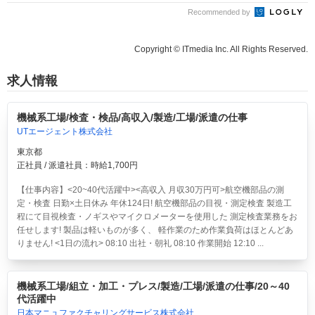
Recommended by
Copyright © ITmedia Inc. All Rights Reserved.
求人情報
機械系工場/検査・検品/高収入/製造/工場/派遣の仕事
UTエージェント株式会社
東京都
正社員 / 派遣社員：時給1,700円
【仕事内容】<20~40代活躍中><高収入 月収30万円可>航空機部品の測
定・検査 日勤×土日休み 年休124日!
航空機部品の目視・測定検査 製造工
程にて目視検査・ノギスやマイクロメーターを使用した 測定検査業務をお
任せします! 製品は軽いものが多く、 軽作業のため作業負荷はほとんどあ
りません! <1日の流れ> 08:10 出社・朝礼 08:10 作業開始 12:10 ...
機械系工場/組立・加工・プレス/製造/工場/派遣の仕事/20～40
代活躍中
日本マニュファクチャリングサービス株式会社