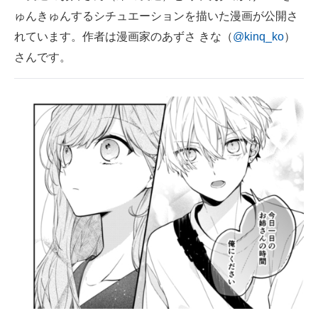
ゅんきゅんするシチュエーションを描いた漫画が公開さ
ITの今と未来を見通す
れています。作者は漫画家のあずさ きな（
@kinq_ko
）
さんです。
スマホと通信の最新トレンド
進化するPCとデバイスの未来
好きが集まる 比べて選べる
ビジネスと働き方のヒント
AI活用のいまが分かる
企業ITのトレンドを詳説
経営リーダーのコミュニティ
マーケ×ITの今がよく分かる
ITエンジニア向け専門サイト