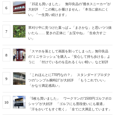
「15足も買いました」 無印良品の“撥水スニーカー”が
6
大好評 「この靴しか履けません」「本当に疲れにく
い」「一生買い続けます」
草刈り中に見つけた葉っぱ→「まさかな」と思いつつ抜
7
いたら…… 驚きの正体に「お宝やね」「生命力すご
い」
「スマホを落として画面を割ってしまった」無印良品
8
の“ミニサコッシュ”を購入→「安心して持ち歩ける」よ
うに 「付けているのを忘れるくらい軽い」など好評
「これほんとに770円なの？」 スタンダードプロダク
9
ツの“シンプル腕時計”が大好評 「もうこれでいい」
「かなり満足感高い」
「5枚も買いました」 ワークマンの“1500円ゴルフポロ
10
シャツ”が大好評 「ゴルフにも普段使いにも最適」
「汗をかいてもすぐ乾く」「全てに大満足しています」