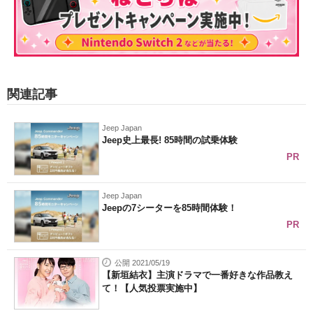
関連記事
Jeep Japan
Jeep史上最長! 85時間の試乗体験
PR
Jeep Japan
Jeepの7シーターを85時間体験！
PR
公開 2021/05/19
【新垣結衣】主演ドラマで一番好きな作品教え
て！【人気投票実施中】