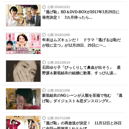
公開 2016/12/21
「逃げ恥」BD＆DVD-BOXが2017年3月29日に
発売決定！ 3カ月待ったら...
公開 2019/12/05
年末はムズキュンだ！ ドラマ「逃げるは恥だ
が役に立つ」が12月28日、29日に一...
公開 2021/05/19
石田ゆり子「びっくりして鼻血が出そう」 星
野源＆新垣結衣の結婚に歓喜、すっぴん涙...
公開 2016/12/06
新垣結衣のNGシーンが人類を至福で包む 「逃
げ恥」ダイジェスト＆恋ダンスロングV...
公開 2017/11/08
「逃げ恥」の再放送が決定！ 11月12日と26日
に全話一挙放送 | ねとらぼ