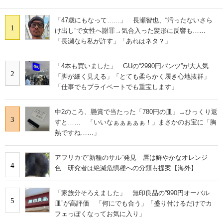
「47歳にもなって……」 長瀬智也、“汚ったないさら
1
け出し”で女性へ謝罪→気合入った髪形に反響も……
「長瀬なら私が許す」「あれはネタ？」
「4本も買いました」 GUの“2990円パンツ”が大人気
2
「脚が細く見える」「とても柔らかく履き心地抜群」
「仕事でもプライベートでも重宝します」
中2のころ、懸賞で当たった「780円の皿」→ひっくり返
3
すと…… 「いいなぁぁぁぁぁ！」まさかのお宝に「胸
熱ですね……」
アフリカで“新種のサル”発見 唇は鮮やかなオレンジ
4
色 研究者は絶滅危惧種への分類も提案【海外】
「家族分そろえました」 無印良品の“990円オーバル
5
皿”が高評価 「何にでも合う」「盛り付けるだけでカ
フェっぽくなってお気に入り」