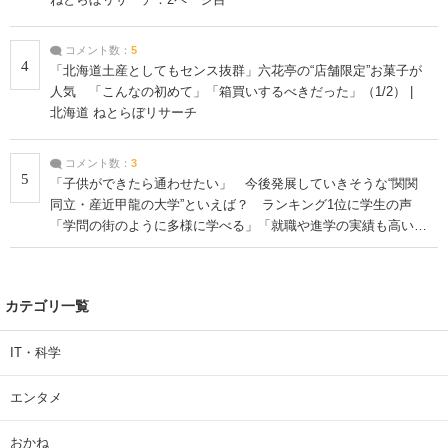
コメント数：
5
4
「北海道土産としてもセンス抜群」六花亭の“店舗限定”お菓子が
人気 「こんなの初めて」「箱買いするべきだった」（1/2） |
北海道 ねとらぼリサーチ
コメント数：
3
5
「子供ができたら通わせたい」 今後発展していきそうな“関関
同立・産近甲龍の大学”といえば？ ランキング1位に学生の声
「学問の街のように多様に学べる」「就職や進学の実績も高い」
| 大学 ねとらぼリサーチ
カテゴリ一覧
IT・科学
エンタメ
おかね