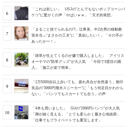
「これは欲しい」 USJの“とんでもないポップコーンバ
6
ケツ”に驚がくの声「やばいｗｗ」「天才的発想」
「まるごと捨てられるの!?」辻希美、中2次男の移動教
7
室弁当→“まさかの工夫”に「真似したい！」「その手が
あったかー！」
「雑草が生えてくるのが嫌で購入しました」 アイリス
8
オーヤマの“防草グッズ”が大人気 「今回で3度目の購
入」「施工が楽で簡単」
「1万5000歩以上歩いても、疲れ具合が全然違う」無印
9
良品の“3990円撥水スニーカー”に「もう何足目かわから
ない」「パンツでもスカートでも合う」の声
「4本も買いました」 GUの“2990円パンツ”が大人気
10
「脚が細く見える」「とても柔らかく履き心地抜群」
「仕事でもプライベートでも重宝します」