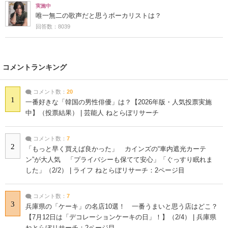
実施中
唯一無二の歌声だと思うボーカリストは？
回答数：8039
コメントランキング
コメント数：
20
1
一番好きな「韓国の男性俳優」は？【2026年版・人気投票実施
中】（投票結果） | 芸能人 ねとらぼリサーチ
コメント数：
7
2
「もっと早く買えば良かった」 カインズの“車内遮光カーテ
ン”が大人気 「プライバシーも保てて安心」「ぐっすり眠れま
した」（2/2） | ライフ ねとらぼリサーチ：2ページ目
コメント数：
7
3
兵庫県の「ケーキ」の名店10選！ 一番うまいと思う店はどこ？
【7月12日は「デコレーションケーキの日」！】（2/4） | 兵庫県
ねとらぼリサーチ：2ページ目