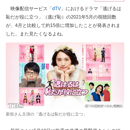
映像配信サービス「
dTV
」におけるドラマ「逃げるは
ITの今と未来を見通す
恥だが役に立つ」（逃げ恥）の2021年5月の視聴回数
スマホと通信の最新トレンド
が、4月と比較して約15倍に増加したことが発表されま
した。また見たくなるよね。
進化するPCとデバイスの未来
好きが集まる 比べて選べる
ビジネスと働き方のヒント
AI活用のいまが分かる
企業ITのトレンドを詳説
経営リーダーのコミュニティ
マーケ×ITの今がよく分かる
新垣さん主演の「逃げるは恥だが役に立つ」
ITエンジニア向け専門サイト