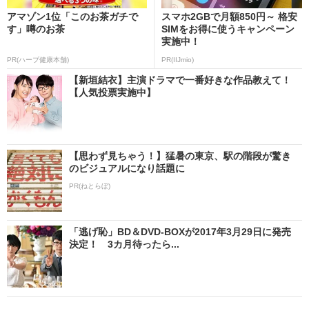
アマゾン1位「このお茶ガチで
スマホ2GBで月額850円～ 格安
す」噂のお茶
SIMをお得に使うキャンペーン
実施中！
PR(ハーブ健康本舗)
PR(IIJmio)
【新垣結衣】主演ドラマで一番好きな作品教えて！
【人気投票実施中】
【思わず見ちゃう！】猛暑の東京、駅の階段が驚き
のビジュアルになり話題に
PR(ねとらぼ)
「逃げ恥」BD＆DVD-BOXが2017年3月29日に発売
決定！ 3カ月待ったら...