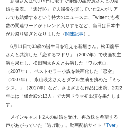
新垣さんは5月19日に歌手で俳優の星野源さんとの結
企業向けIT製品の総合サイト
婚を発表。「逃げ恥」で夫婦役を演じていた2人がリア
ルでも結婚するという特大のニュースに、Twitterでも複
IT製品の技術・比較・事例
数の関連ワードがトレンド入りするなど、当日は日本中
製造業のIT導入・活用を支援
がお祭り騒ぎとなりました（
関連記事
）。
モノづくり技術者専門サイト
6月11日で33歳の誕生日を迎える新垣さん。松田龍平
さんと共演した「恋するマドリ」（2007年）で映画初主
エレクトロニクス専門サイト
演を果たし、松田翔太さんと共演した「ワルボロ」
電子設計の基本と応用
（2007年）、ベストセラー小説を映画化した「恋空」
（2007年）、永山瑛太さんとダブル主演を務めた「ミッ
エネルギーの専門メディア
クス。」（2017年）など、さまざまな作品に出演。2022
建設×テクノロジーの最前線
年には「鎌倉殿の13人」で大河ドラマ初出演を果たしま
す。
ちょっと気になるネットの話題
メインキャスト2人の結婚を受け、再放送を希望する
声があがっていた「逃げ恥」。動画配信サイト「
Tver
」