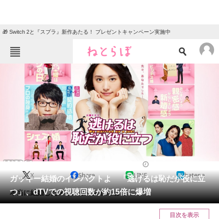
🎁 Switch 2と『スプラ』新作あたる！ プレゼントキャンペーン実施中
ねとらぼメニュー
TOP
ニュース
エンタメ
クイズ
グルメ
地域
住まい
教育・育児
動物
リサーチ
2021/06/11 12:00（公開）
X
Share
LINE
hatena
会員記事
ガッキー結婚のインパクトよ 「逃げるは恥だが役に立
つ」、dTVでの視聴回数が約15倍に爆増
本当に結婚したメインキャスト2人。
メディア
目次を表示
注目記事を集めた総合ページ