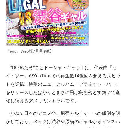
企業向けIT製品の総合サイト
IT製品の技術・比較・事例
製造業のIT導入・活用を支援
モノづくり技術者専門サイト
『egg』Web版7月号表紙
エレクトロニクス専門サイト
“DOJAたそ”ことドージャ・キャットは、代表曲「セ
電子設計の基本と応用
イ・ソー」がYouTubeでの再生数14億回を超える大ヒッ
エネルギーの専門メディア
トを記録。待望のニューアルバム「プラネット・ハー」
をリリースしたばかりとまさに飛ぶ鳥を落とす勢いで進
建設×テクノロジーの最前線
化し続けるアメリカンギャルです。
ちょっと気になるネットの話題
かねて日本のアニメや、原宿カルチャーへの傾倒を明
かしており、メイクは渋谷や原宿のギャルからインスパ