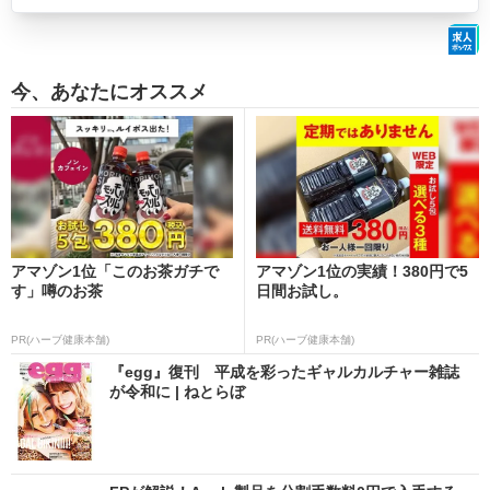
今、あなたにオススメ
アマゾン1位「このお茶ガチで
アマゾン1位の実績！380円で5
す」噂のお茶
日間お試し。
PR(ハーブ健康本舗)
PR(ハーブ健康本舗)
『egg』復刊 平成を彩ったギャルカルチャー雑誌
が令和に | ねとらぼ