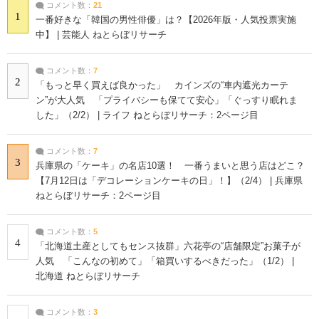
コメント数：
21
1
一番好きな「韓国の男性俳優」は？【2026年版・人気投票実施
中】 | 芸能人 ねとらぼリサーチ
コメント数：
7
2
「もっと早く買えば良かった」 カインズの“車内遮光カーテ
ン”が大人気 「プライバシーも保てて安心」「ぐっすり眠れま
した」（2/2） | ライフ ねとらぼリサーチ：2ページ目
コメント数：
7
3
兵庫県の「ケーキ」の名店10選！ 一番うまいと思う店はどこ？
【7月12日は「デコレーションケーキの日」！】（2/4） | 兵庫県
ねとらぼリサーチ：2ページ目
コメント数：
5
4
「北海道土産としてもセンス抜群」六花亭の“店舗限定”お菓子が
人気 「こんなの初めて」「箱買いするべきだった」（1/2） |
北海道 ねとらぼリサーチ
コメント数：
3