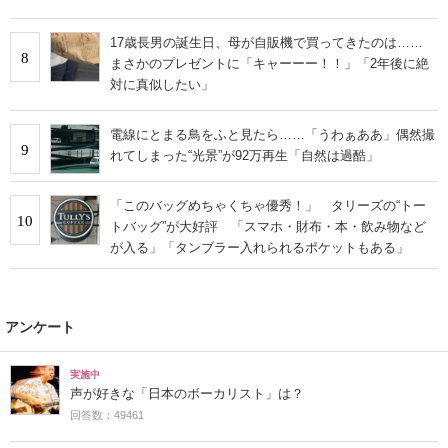
17歳長男の誕生日、母が自販機で買ってきたのは……
8
まさかのプレゼントに「キャーーー！！」「2年後に絶
対に真似したい」
電線にとまる鳥をふと見たら……「うわぁああ」偶然撮
9
れてしまった“光景”が92万再生「自然は過酷」
「このバッグめちゃくちゃ優秀！」 タリーズの“トー
10
トバッグ”が大好評 「スマホ・財布・本・飲み物など
が入る」「タンブラー入れられるポケットもある」
アンケート
実施中
声が好きな「日本のボーカリスト」は？
回答数：49461