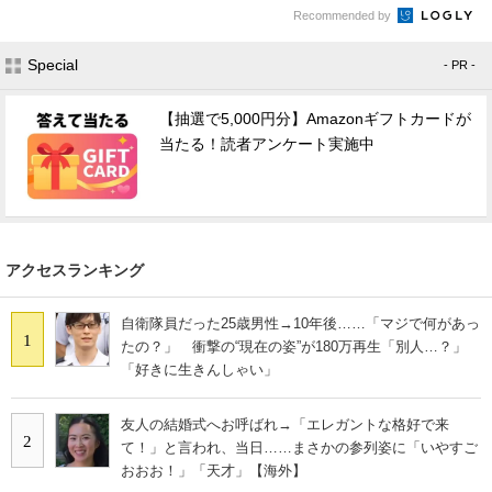
Recommended by
Special
- PR -
【抽選で5,000円分】Amazonギフトカードが
当たる！読者アンケート実施中
アクセスランキング
自衛隊員だった25歳男性→10年後……「マジで何があっ
1
たの？」 衝撃の“現在の姿”が180万再生「別人…？」
「好きに生きんしゃい」
友人の結婚式へお呼ばれ→「エレガントな格好で来
2
て！」と言われ、当日……まさかの参列姿に「いやすご
おおお！」「天才」【海外】