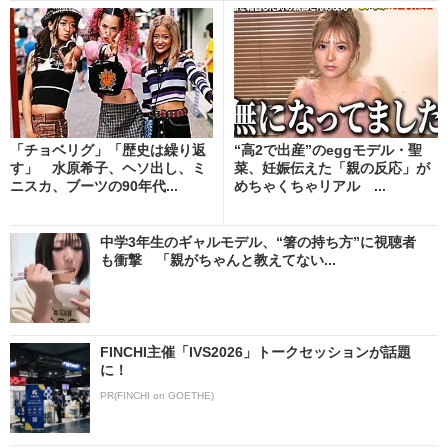
「チョベリグ」「歴史は繰り返
“高2で出産”のeggモデル・聖
す」 水原希子、ヘソ出し、ミ
菜、妊娠伝えた「親の反応」が
ニスカ、ブーツの90年代...
めちゃくちゃリアル ...
中学3年生のギャルモデル、“箸の持ち方”に視聴者
も衝撃 「親がちゃんと教えてない...
FINCHI主催「IVS2026」トークセッションが話題
に！
PR(FINCHI on GOETHE)