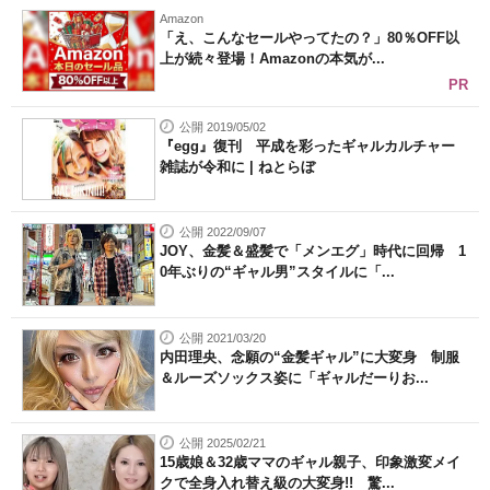
Amazon
「え、こんなセールやってたの？」80％OFF以
上が続々登場！Amazonの本気が...
PR
公開 2019/05/02
『egg』復刊 平成を彩ったギャルカルチャー
雑誌が令和に | ねとらぼ
公開 2022/09/07
JOY、金髪＆盛髪で「メンエグ」時代に回帰 1
0年ぶりの“ギャル男”スタイルに「...
公開 2021/03/20
内田理央、念願の“金髪ギャル”に大変身 制服
＆ルーズソックス姿に「ギャルだーりお...
公開 2025/02/21
15歳娘＆32歳ママのギャル親子、印象激変メイ
クで全身入れ替え級の大変身!! 驚...