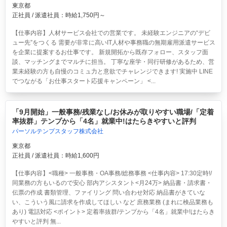
東京都
正社員 / 派遣社員：時給1,750円～
【仕事内容】人材サービス会社での営業です。 未経験エンジニアの“デビ
ュー先”をつくる 需要が非常に高いIT人材や事務職の無期雇用派遣サービス
を企業に提案するお仕事です。 新規開拓から既存フォロー、スタッフ面
談、マッチングまでマルチに担当。 丁寧な座学・同行研修があるため、営
業未経験の方も自慢のコミュ力と意欲でチャレンジできます! 実施中 LINE
でつながる「お仕事スタート応援キャンペーン」 <...
「9月開始」一般事務/残業なし/お休みが取りやすい職場/「定着
率抜群」テンプから「4名」就業中!はたらきやすいと評判
パーソルテンプスタッフ株式会社
東京都
正社員 / 派遣社員：時給1,600円
【仕事内容】<職種> 一般事務・OA事務/総務事務 <仕事内容> 17:30定時!/
同業務の方もいるので安心 部内アシスタント<月24万> 納品書・請求書・
伝票の作成 書類管理、ファイリング 問い合わせ対応 納品書がきていな
い、こういう風に請求を作成してほしい など 庶務業務 (まれに検品業務も
あり) 電話対応 <ポイント> 定着率抜群/テンプから「4名」就業中!はたらき
やすいと評判 無...