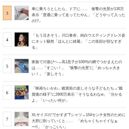
車に乗ろうとしたら、ドアに…… 衝撃の光景が130万
3
表示「普通に乗って走ってたやん」「どうやって入った
の!?」
「もう泣きそう」川口春奈、純白ウエディングドレス姿
4
にネット騒然「ほんとに綺麗」「この笑顔が切なすぎ
る」
家族で川遊びへ→高1息子が100均の網でつかまえたの
5
は……「すごい！」 “衝撃の光景”に「めっちゃ大き
い！」「楽しそう」
「映画ちいかわ」鑑賞前の楽しそうな子どもたち→“鑑
6
賞後の様子”に2900万表示「そうなるわなw」「分かる
よ」「いったい何が」
XLサイズの“でかすぎ”Tシャツ→154センチ女性のために
7
大胆に削っていくと…… 「めちゃくちゃイイなぁ
ー!!」「かっこいい」