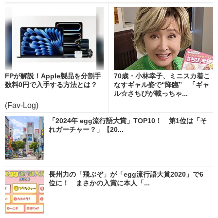
FPが解説！Apple製品を分割手
70歳・小林幸子、ミニスカ着こ
数料0円で入手する方法とは？
なすギャル姿で“降臨” 「ギャ
ル☆さちぴが載っちゃ...
(Fav-Log)
「2024年 egg流行語大賞」TOP10！ 第1位は「そ
れガーチャー？」【20...
長州力の「飛ぶぞ」が「egg流行語大賞2020」で6
位に！ まさかの入賞に本人「...