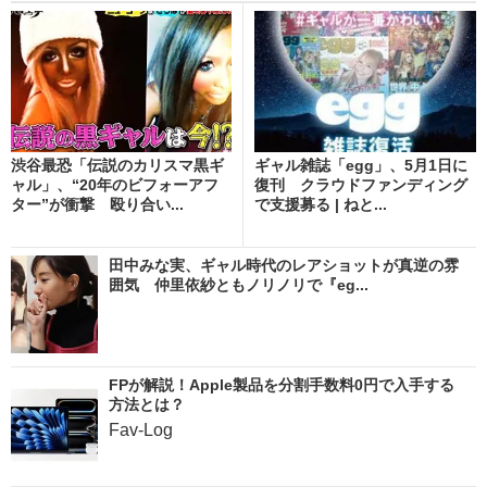
渋谷最恐「伝説のカリスマ黒ギ
ギャル雑誌「egg」、5月1日に
ャル」、“20年のビフォーアフ
復刊 クラウドファンディング
ター”が衝撃 殴り合い...
で支援募る | ねと...
田中みな実、ギャル時代のレアショットが真逆の雰
囲気 仲里依紗ともノリノリで『eg...
FPが解説！Apple製品を分割手数料0円で入手する
方法とは？
Fav-Log