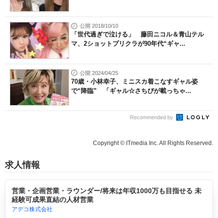
公開 2018/10/10
「世代過ぎで泣ける」 藤田ニコル＆青山テル
マ、2ショットプリクラが90年代“ギャ...
公開 2024/04/25
70歳・小林幸子、ミニスカ着こなすギャル姿
で“降臨” 「ギャル☆さちぴが載っちゃ...
Recommended by
Copyright © ITmedia Inc. All Rights Reserved.
求人情報
営業・企画営業・ラウンダー/将来は年収1000万も目指せる 未
経験可成果直結の人材営業
アデコ株式会社