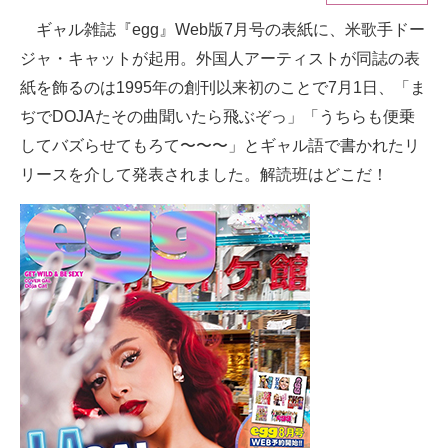
ギャル雑誌『egg』Web版7月号の表紙に、米歌手ドー
ITの今と未来を見通す
ジャ・キャットが起用。外国人アーティストが同誌の表
スマホと通信の最新トレンド
紙を飾るのは1995年の創刊以来初のことで7月1日、「ま
ぢでDOJAたその曲聞いたら飛ぶぞっ」「うちらも便乗
進化するPCとデバイスの未来
してバズらせてもろて〜〜〜」とギャル語で書かれたリ
好きが集まる 比べて選べる
リースを介して発表されました。解読班はどこだ！
ビジネスと働き方のヒント
AI活用のいまが分かる
企業ITのトレンドを詳説
経営リーダーのコミュニティ
マーケ×ITの今がよく分かる
ITエンジニア向け専門サイト