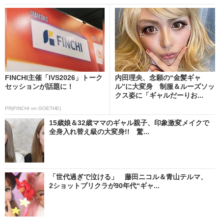
FINCHI主催「IVS2026」トーク
内田理央、念願の“金髪ギャ
セッションが話題に！
ル”に大変身 制服＆ルーズソッ
クス姿に「ギャルだーりお...
PR(FINCHI on GOETHE)
15歳娘＆32歳ママのギャル親子、印象激変メイクで
全身入れ替え級の大変身!! 驚...
「世代過ぎで泣ける」 藤田ニコル＆青山テルマ、
2ショットプリクラが90年代“ギャ...