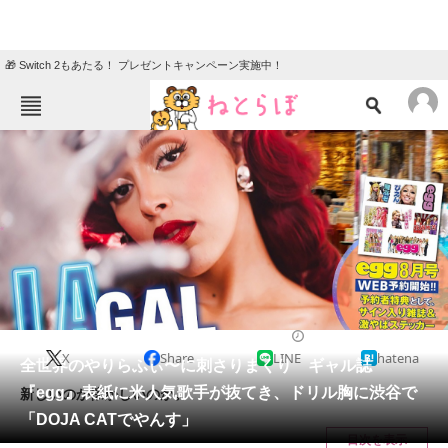
🎁 Switch 2もあたる！ プレゼントキャンペーン実施中！
ねとらぼメニュー
TOP
ニュース
エンタメ
クイズ
グルメ
地域
住まい
教育・育児
動物
リサーチ
2021/07/01 20:10（公開）
X
Share
LINE
hatena
会員記事
全世界のやりらふぃ〜に刺さりまくり ギャル誌
『egg』表紙に米人気歌手が抜てき、ドリル胸に渋谷で
新しいのか懐かしいのか。
メディア
「DOJA CATでやんす」
目次を表示
注目記事を集めた総合ページ