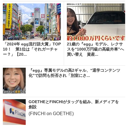
「2024年 egg流行語大賞」TOP
21歳の『egg』モデル、レクサ
10！ 第1位は「それガーチャ
スを“1000万円級の高級外車”へ
ー？」【20...
買い替え 資産...
『egg』専属モデルの高2ギャル、“退学コンテンツ
化”で訪問も拒否され「別室にさ...
GOETHEとFINCHIがタッグを組み、新メディアを
創設
(FINCHI on GOETHE)