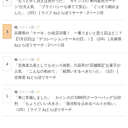
「もっと早く買えば良かった」 カインズの“車内遮光カーテ
ン”が大人気 「プライバシーも保てて安心」「ぐっすり眠れま
した」（2/2） | ライフ ねとらぼリサーチ：2ページ目
コメント数：
7
3
兵庫県の「ケーキ」の名店10選！ 一番うまいと思う店はどこ？
【7月12日は「デコレーションケーキの日」！】（2/4） | 兵庫県
ねとらぼリサーチ：2ページ目
コメント数：
5
4
「北海道土産としてもセンス抜群」六花亭の“店舗限定”お菓子が
人気 「こんなの初めて」「箱買いするべきだった」（1/2） |
北海道 ねとらぼリサーチ
コメント数：
4
5
「車に常備しました」 カインズの“1980円クーラーバッグ”が評
判 「ちょうどいい大きさ」「保冷剤を止めるベルトが良い」
（1/5） | ライフ ねとらぼリサーチ