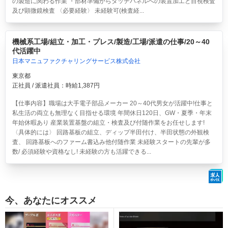
の製造に関わる作業 ・部材準備からタッチパネルへの装置加工と目視検査
及び顕微鏡検査 〈必要経験〉 未経験可(検査経...
機械系工場/組立・加工・プレス/製造/工場/派遣の仕事/20～40
代活躍中
日本マニュファクチャリングサービス株式会社
東京都
正社員 / 派遣社員：時給1,387円
【仕事内容】職場は大手電子部品メーカー 20～40代男女が活躍中!仕事と
私生活の両立も無理なく目指せる環境 年間休日120日、GW・夏季・年末
年始休暇あり 産業装置基盤の組立・検査及び付随作業をお任せします!
〈具体的には〉 回路基板の組立、ディップ半田付け、半田状態の外観検
査、 回路基板へのファーム書込み他付随作業 未経験スタートの先輩が多
数/ 必須経験や資格なし! 未経験の方も活躍できる...
今、あなたにオススメ