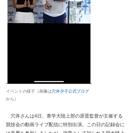
企業向けIT製品の総合サイト
IT製品の技術・比較・事例
製造業のIT導入・活用を支援
モノづくり技術者専門サイト
エレクトロニクス専門サイト
電子設計の基本と応用
エネルギーの専門メディア
イベントの様子（画像は
穴井夕子公式ブログ
建設×テクノロジーの最前線
から）
ちょっと気になるネットの話題
穴井さんは4日、青学大陸上部の原晋監督が主催する
競技会の動画ライブ配信に特別出演。この日の記録会に