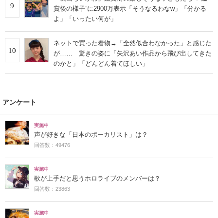
9
賞後の様子”に2900万表示「そうなるわなw」「分かる
よ」「いったい何が」
ネットで買った着物→「全然似合わなかった」と感じた
10
が…… 驚きの姿に「矢沢あい作品から飛び出してきた
のかと」「どんどん着てほしい」
アンケート
実施中
声が好きな「日本のボーカリスト」は？
回答数：49476
実施中
歌が上手だと思うホロライブのメンバーは？
回答数：23863
実施中