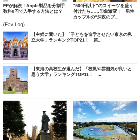
FPが解説！Apple製品を分割手
“500円以下”のスイーツを盛り
数料0円で入手する方法とは？
付けたら……印象激変！ 男性
カップルの“深夜のプ...
(Fav-Log)
【主婦に聞いた】「子どもを進学させたい東京の私
立大学」ランキングTOP21！ 第...
【東海の高校生が選んだ】「校風や雰囲気が良いと
思う大学」ランキングTOP11！ ...