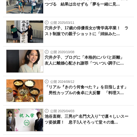
つづる 結果は出せずも「夢を一緒に見...
公開 2025/03/11
穴井夕子、17歳の俳優長女が青学高卒業！ ラ
スト制服での親子ショットに「姉妹みた...
公開 2020/10/08
穴井夕子、ブログに「本格的にパパと距離」
友人に離婚心配され謝罪「ついつい調子に...
公開 2024/08/12
「リアル『きのう何食べた？』を目指します」
男性カップルの食卓に大反響 「料理ス...
公開 2025/04/03
池谷直樹、三男が“名門大入り”で凛々しいスー
ツ姿披露！ 息子3人そろって堂々の進...