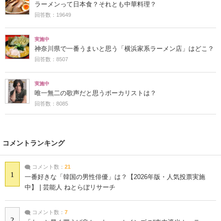
ラーメンって日本食？それとも中華料理？
回答数：19649
実施中
神奈川県で一番うまいと思う「横浜家系ラーメン店」はどこ？
回答数：8507
実施中
唯一無二の歌声だと思うボーカリストは？
回答数：8085
コメントランキング
コメント数：
21
1
一番好きな「韓国の男性俳優」は？【2026年版・人気投票実施
中】 | 芸能人 ねとらぼリサーチ
コメント数：
7
2