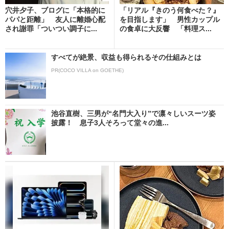
穴井夕子、ブログに「本格的に
「リアル『きのう何食べた？』
パパと距離」 友人に離婚心配
を目指します」 男性カップル
され謝罪「ついつい調子に...
の食卓に大反響 「料理ス...
すべてが絶景、収益も得られるその仕組みとは
PR(COCO VILLA on GOETHE)
池谷直樹、三男が“名門大入り”で凛々しいスーツ姿
披露！ 息子3人そろって堂々の進...