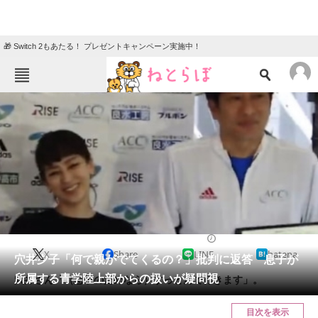
🎁 Switch 2もあたる！ プレゼントキャンペーン実施中！
ねとらぼメニュー
TOP
ニュース
エンタメ
クイズ
グルメ
地域
住まい
教育・育児
動物
リサーチ
2021/07/05 19:30（公開）
X
Share
LINE
hatena
会員記事
穴井夕子「何で親がでてくるの？」批判に返答 息子が
所属する青学陸上部からの扱いが疑問視
穴井さん「（息子のためなら）すっとんで行きます」。
メディア
目次を表示
注目記事を集めた総合ページ