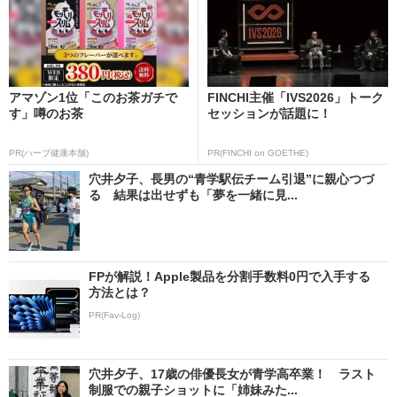
アマゾン1位「このお茶ガチで
FINCHI主催「IVS2026」トーク
す」噂のお茶
セッションが話題に！
PR(ハーブ健康本舗)
PR(FINCHI on GOETHE)
穴井夕子、長男の“青学駅伝チーム引退”に親心つづ
る 結果は出せずも「夢を一緒に見...
FPが解説！Apple製品を分割手数料0円で入手する
方法とは？
PR(Fav-Log)
穴井夕子、17歳の俳優長女が青学高卒業！ ラスト
制服での親子ショットに「姉妹みた...