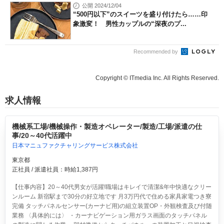
公開 2024/12/04
“500円以下”のスイーツを盛り付けたら……印
象激変！ 男性カップルの“深夜のプ...
Recommended by
Copyright © ITmedia Inc. All Rights Reserved.
求人情報
機械系工場/機械操作・製造オペレーター/製造/工場/派遣の仕
事/20～40代活躍中
日本マニュファクチャリングサービス株式会社
東京都
正社員 / 派遣社員：時給1,387円
【仕事内容】20～40代男女が活躍!職場はキレイで清潔&年中快適なクリー
ンルーム 新宿駅まで30分の好立地です 月3万円代で住める家具家電つき寮
完備 タッチパネルセンサー(カーナビ用)の組立装置OP・外観検査及び付随
業務 〈具体的には〉 ・カーナビゲーション用ガラス画面のタッチパネル