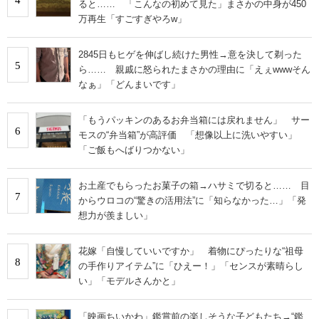
ると…… 「こんなの初めて見た」まさかの中身が450
万再生「すごすぎやろw」
2845日もヒゲを伸ばし続けた男性→意を決して剃った
5
ら…… 親戚に怒られたまさかの理由に「えぇwwwそん
なぁ」「どんまいです」
「もうパッキンのあるお弁当箱には戻れません」 サー
6
モスの“弁当箱”が高評価 「想像以上に洗いやすい」
「ご飯もへばりつかない」
お土産でもらったお菓子の箱→ハサミで切ると…… 目
7
からウロコの“驚きの活用法”に「知らなかった…」「発
想力が羨ましい」
花嫁「自慢していいですか」 着物にぴったりな“祖母
8
の手作りアイテム”に「ひえー！」「センスが素晴らし
い」「モデルさんかと」
「映画ちいかわ」鑑賞前の楽しそうな子どもたち→“鑑