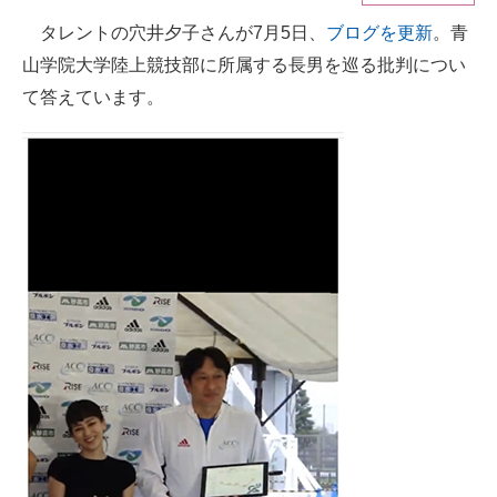
タレントの穴井夕子さんが7月5日、
ブログを更新
。青
ITの今と未来を見通す
山学院大学陸上競技部に所属する長男を巡る批判につい
スマホと通信の最新トレンド
て答えています。
進化するPCとデバイスの未来
好きが集まる 比べて選べる
ビジネスと働き方のヒント
AI活用のいまが分かる
企業ITのトレンドを詳説
経営リーダーのコミュニティ
マーケ×ITの今がよく分かる
ITエンジニア向け専門サイト