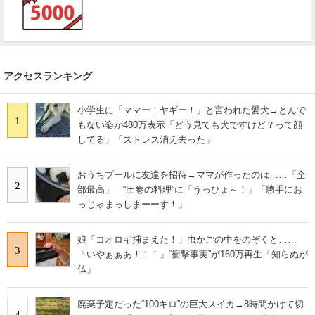
アクセスランキング
小学生に「ママー！ヤギー！」と言われた愛犬→とんで
1
もない姿が480万表示「どう見ても犬ですけど？って顔
してる」「ストレス消え去った」
おうちプールに友達を招待→ママが作ったのは……「全
2
部最高」 “圧巻の料理”に「うっひょ～！」「勝手にお
っじゃまっしまーーす！」
娘「コオロギ捕まえた！」虫かごの中をのぞくと……
3
「いやぁぁあ！！！」“衝撃事実”が160万再生「知らぬが
仏」
廃棄予定だった“100キロ”の巨大スイカ→8時間かけて切
4